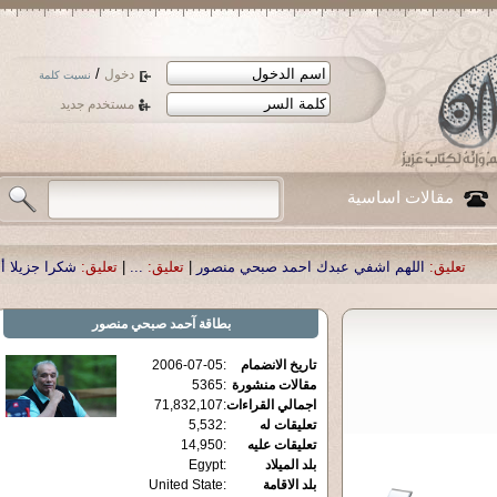
/
دخول
نسيت كلمة
مستخدم جديد
مقالات اساسية
هم اشفي عبدك احمد صبحي منصور
|
تعليق:
...
|
تعليق:
شكرا جزيلا أستاذ حمد الحمد 
بطاقة
آحمد صبحي منصور
تاريخ الانضمام
:
2006-07-05
مقالات منشورة
:
5365
اجمالي القراءات
:
71,832,107
تعليقات له
:
5,532
تعليقات عليه
:
14,950
بلد الميلاد
:
Egypt
بلد الاقامة
:
United State