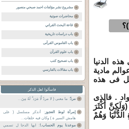
مشروع نشر مؤلفات احمد صبحي منصور
محاضرات صوتية
)؟
قاعة البحث القراني
باب دراسات تاريخية
باب القاموس القرآنى
باب علوم القرآن
هذه الدنيا
باب تصحيح كتب
والم مادية
باب مقالات بالفارسي
قبل فى هذه
فاسألوا اهل الذكر
اد . فالذى
مردّ
: ما معنى ( لا مردّ لَّا مَرَد َّ لَهُ مِنَ...
َّ أَكْثَرَ
إمرأة لوط العجوز
: أتذكر مسلسل ( على
َيَاةِ الدُّنْيَا وَهُمْ
هامش السير ة ) وكان فيه حلقات...
موعدنا يوم الحساب.!
: ايها الدجا ل تسمي