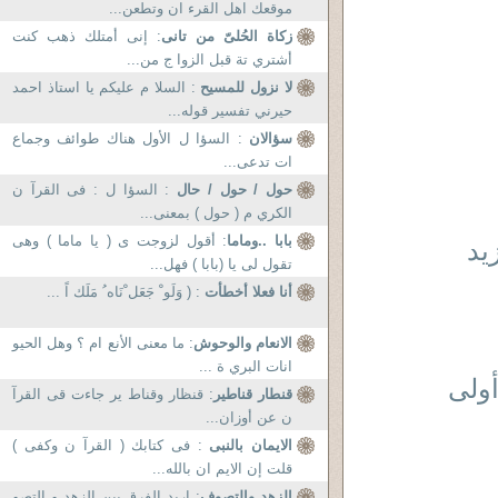
موقعك اهل القرء ان وتطعن...
زكاة الحُلىّ من تانى
: إنى أمتلك ذهب كنت
أشتري تة قبل الزوا ج من...
لا نزول للمسيح
: السلا م عليكم يا استاذ احمد
حيرني تفسير قوله...
سؤالان
: السؤا ل الأول هناك طوائف وجماع
ات تدعى...
حول / حول / حال
: السؤا ل : فى القرآ ن
الكري م ( حول ) بمعنى...
بابا ..وماما
: أقول لزوجت ى ( يا ماما ) وهى
يد
تقول لى يا (بابا ) فهل...
أنا فعلا أخطأت
: ( وَلَو ْ جَعَل ْنَاه ُ مَلَك اً ...
الانعام والوحوش
: ما معنى الأنع ام ؟ وهل الحيو
انات البري ة ...
 ) أثر حق أولى
قنطار قناطير
: قنظار وقناط ير جاءت قى القرآ
ن عن أوزان...
الايمان بالنبى
: فى كتابك ( القرآ ن وكفى )
قلت إن الايم ان بالله...
الزهد والتصوف
: اريد الفرق بين الزهد و التصو