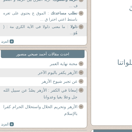
ٰ
ف ...
نطلب مساعدتك
: الموق ع يحتوي على ثغره
باستط اعتي اخترا ق ...
ذلولا
: ما معنى ذلولا فى الآية الكري مة : (
هُوَ...
احدث مقالات آحمد صبحي منصور
اتنا
محنة نهاية العمر
الأزهر يكفر باليوم الآخر
عن تجبر شيوخ الأزهر
إمعانا في الكفر : الأزهر يصُدّ عن سبيل الله
جل وعلا بغيا وعدوانا
الأزهر وتحريم الحلال واستحلال الحرام كفرا
بالإسلام