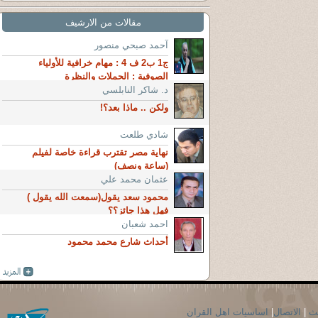
مقالات من الارشيف
آحمد صبحي منصور
ج1 ب2 ف 4 : مهام خرافية للأولياء
الصوفية : الحملات والنظرة
د. شاكر النابلسي
ولكن .. ماذا بعد؟!
شادي طلعت
نهاية مصر تقترب قراءة خاصة لفيلم
(ساعة ونصف)
عثمان محمد علي
محمود سعد يقول(سمعت الله يقول )
فهل هذا جائز؟؟
احمد شعبان
أحداث شارع محمد محمود
حث
|
الاتصال
|
اساسيات اهل القران