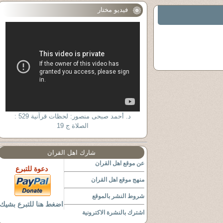
فيديو مختار
د. أحمد صبحى منصور: لحظات قرآنية 529 :
الصلاة ج 19
شارك اهل القران
عن موقع اهل القران
دعوة للتبرع
منهج موقع اهل القران
شروط النشر بالموقع
اضغط هنا للتبرع بشيك
اشترك بالنشرة الاكترونية