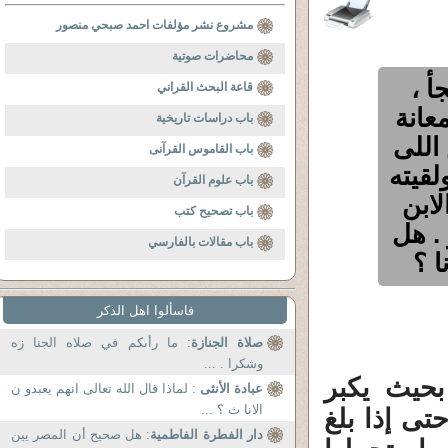
مشروع نشر مؤلفات احمد صبحي منصور
محاضرات صوتية
أ ،
قاعة البحث القراني
عانة
باب دراسات تاريخية
اللى
باب القاموس القرآنى
لقيته
باب علوم القرآن
لابن
باب تصحيح كتب
. هل
باب مقالات بالفارسي
ا ؟
فاسألوا اهل الذكر
صلاة الجنازة
: ما رأىكم في صلاه الجنا زه
وشكرا . ...
بحيث يكبر
عبادة الأنثى
: لماذا قال الله تعالى انهم يعبدو ن
الانا ث ؟ ...
حتى إذا بلغ
دار الفطرة الفاطمية
: هل صحيح أن المصر يين