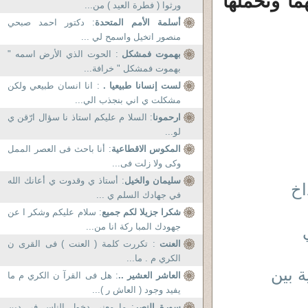
ما وتحملها
ورثوا ( فطرة العيد ) من...
أسلمة الأمم المتحدة
: دكتور احمد صبحي
منصور اتخيل واسمح لي ...
بهموت فمشكل
: الحوت الذي الأرض اسمه "
بهموت فمشكل " خرافة...
لست إنسانا طبيعيا .
: انا انسان طبيعي ولكن
مشكلت ي اني بنجذب الي...
ارحمونا
: السلا م عليكم استاذ نا سؤال ارّقن ي
لو...
المكوس الاقطاعية
: أنا باحث فى العصر الممل
وكى ولا زلت فى...
سليمان والخيل
: أستاذ ي وقدوت ي أعانك الله
اخ
في جهادك السلم ي ...
شكرا جزيلا لكم جميع
: سلام عليكم وشكر ا عن
جهودك المبا ركة انا من...
العنت
: تكررت كلمة ( العنت ) فى القرى ن
الكري م . ما...
ة بين
العاشر العشير ..
: هل فى القرآ ن الكري م ما
يفيد وجود ( العاش ر )...
سورة النصر
: ما معنى دخول الناس فى دين