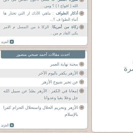
الله ( افواج ا ) ؟ ومن...
أذكار الطواف
: ماهي الأذك ار التي تختار ها
أثناء الطوا ف ؟...
زكاة من أمريكا
: الزكا ة من المسل م الامر
يكى القاد م من...
احدث مقالات آحمد صبحي منصور
محنة نهاية العمر
رة
الأزهر يكفر باليوم الآخر
عن تجبر شيوخ الأزهر
إمعانا في الكفر : الأزهر يصُدّ عن سبيل الله
جل وعلا بغيا وعدوانا
الأزهر وتحريم الحلال واستحلال الحرام كفرا
بالإسلام