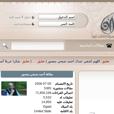
/
دخول
نسيت كلمة
مستخدم جديد
مقالات اساسية
 اشفي عبدك احمد صبحي منصور
|
تعليق:
...
|
تعليق:
شكرا جزيلا أستاذ حمد الحمد .أ
بطاقة
آحمد صبحي منصور
تاريخ الانضمام
:
2006-07-05
مقالات منشورة
:
5365
اجمالي القراءات
:
71,856,108
تعليقات له
:
5,532
تعليقات عليه
:
14,950
بلد الميلاد
:
Egypt
بلد الاقامة
:
United State