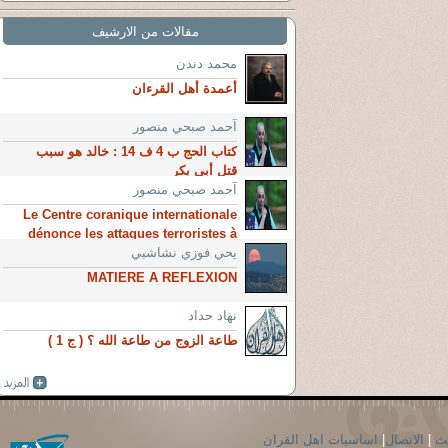
مقالات من الارشيف
محمد دندن
أعمدة أهل القرءان
آحمد صبحي منصور
كتاب الحج ب 4 ف 14 : خالد هو سبب
قتل أبى بكر
آحمد صبحي منصور
Le Centre coranique internationale
dénonce les attaques terroristes à
Paris
يحي فوزي نشاشبي
MATIERE A REFLEXION
نهاد حداد
طاعة الزوج من طاعة الله ؟ ( ج 1 )
حث
|
الاتصال
|
اساسيات اهل القران