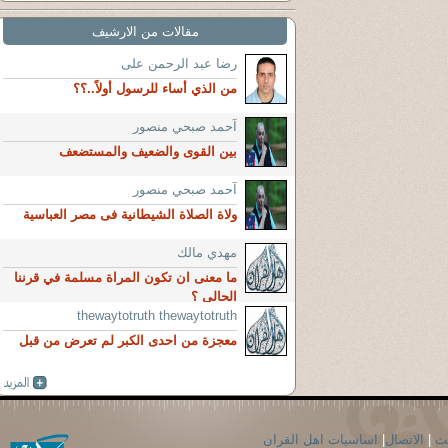
مقالات من الارشيف
رضا عبد الرحمن على
من الذي أساء للرسول أولاً..؟؟
آحمد صبحي منصور
بين القوى والضعيف والمستضعف
آحمد صبحي منصور
ولاة الصلاة الشيطانية فى مصر العباسية
مهدي مالك
ما معنى ان تكون المراة مسلمة في قرننا
الحالي ؟
thewaytotruth thewaytotruth
معجزة من احدى الكبر لم تعرض من قبل
حث
|
الاتصال
|
اساسيات اهل القران