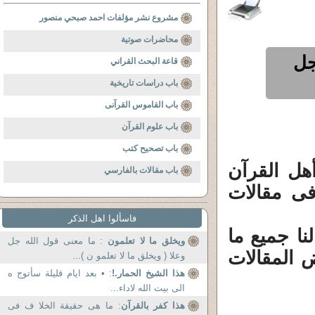
مشروع نشر مؤلفات احمد صبحي منصور
محاضرات صوتية
جل
قاعة البحث القراني
باب دراسات تاريخية
باب القاموس القرآنى
باب علوم القرآن
باب تصحيح كتب
ل القرآن
باب مقالات بالفارسي
فى مقالات
فاسألوا اهل الذكر
نا جميع ما
ويخلق ما لا تعلمون
: ما معنى قول الله جل
ض المقالات
وعلا ( ويخلق ما لا تعلمو ن )...
هذا الشيخ الحمار.!
: • بعد ايام قليلة سأتوج ه
الى بيت الله لاداء...
هذا كفر بالقرآن
: ما هى حقيقة الخلا ف فى