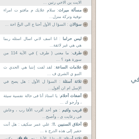
الايت ين الاخي رتين ...
مسألة ميراث
: سلام علايك م مافتو ت امراء
توفية وتركة منزل...
سؤالان
: السؤا ل الأول أحتا ج الى البخّ اخة ...
ليس حراما
: انا اسف لاني اسال اسئله ربما
هي هي غير لائقة...
طرف
: ما معنى ( طرف ) في الآية 114 من
سورة هود ؟ ...
علامات الساعة
: لقد لفت إنتبا هي الحدي ث
النبو ي الشري ف ...
في
ثلاثة أسئلة
: السؤا ل الأول : هل يصح في
الإسل ام ان أقول...
أضغاث أحلام
: يا استاذ أنا فى حالة نفسية سيئة
، وأرجو ك ...
قريب ولئيم
: هو أحد أقرب الأقا رب ، وعاش
فى رعايت ى ، وأصبح...
أخلاق السنيين .!!
: علي عمر سكيف : هل أنت
حقير إلى هذه الدرج ة ...
ثلاثة أسئلة
: السؤا ل الأول : تحي� �تي دكتور