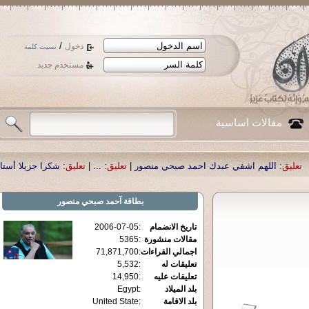
/
دخول
نسيت كلمة
مستخدم جديد
مقالات اساسية
اشفي عبدك احمد صبحي منصور
|
تعليق:
...
|
تعليق:
شكرا جزيلا أستاذ حمد الحمد .أك
بطاقة
آحمد صبحي منصور
تاريخ الانضمام
:
2006-07-05
مقالات منشورة
:
5365
اجمالي القراءات
:
71,871,700
تعليقات له
:
5,532
تعليقات عليه
:
14,950
بلد الميلاد
:
Egypt
بلد الاقامة
:
United State