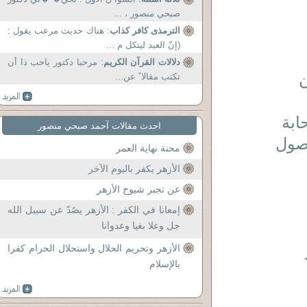
صبحي منصور ، ...
الترمذى كافر كذاب
: هناك حديث مرعب يقول :
(إنّ العبد ليتكل م ...
دلالات القرآن الكريم
: مرحبا دكتور یاحب ذا أن
ن
تكتب مقالا ً عن...
احدث مقالات آحمد صبحي منصور
وصول
محنة نهاية العمر
الأزهر يكفر باليوم الآخر
عن تجبر شيوخ الأزهر
إمعانا في الكفر : الأزهر يصُدّ عن سبيل الله
جل وعلا بغيا وعدوانا
الأزهر وتحريم الحلال واستحلال الحرام كفرا
بالإسلام