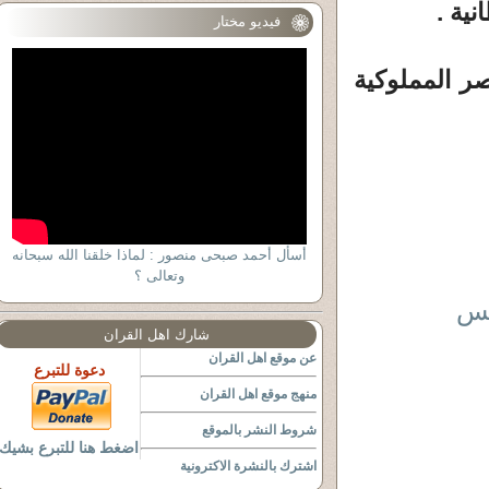
نية .
فيديو مختار
ر المملوكية
أسأل أحمد صبحى منصور : لماذا خلقنا الله سبحانه
وتعالى ؟
فس
شارك اهل القران
عن موقع اهل القران
دعوة للتبرع
منهج موقع اهل القران
شروط النشر بالموقع
اضغط هنا للتبرع بشيك
اشترك بالنشرة الاكترونية