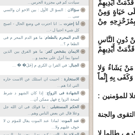
نَّوْهُ أَبَداً بِمَا قَدَّمَتْ أَيْدِيهِمْ
سيادت كم في مجزرة الحرس...
سؤالان
: السؤ ال الأول : بين الاخو ان والسي
 النَّاسِ عَلَى حَيَاةٍ وَمِنْ
سى ...
بِمُزَحْزِحِهِ مِنْ
أنا إحترت ..
: انا احترت في وضع الحال - اصبح
كل شيء احتيا ل -...
الدم المحرم بالطعام
: ما هو الدم المحر م فى
ِ مِنْ دُونِ النَّاسِ
الطعا م ؟...
وْنَهُ أَبَداً بِمَا قَدَّمَتْ أَيْدِيهِمْ
الايمان بشخص كفر
: ما هو الفرق بين الذين
امنوا بما أنزل على محمد و...
الجبال
: في القرا ن الكري م {خَلَ� �َ ...
ي مَنْ يَشَاءُ وَلا
ذِبَ وَكَفَى بِهِ إِثْماً
الاستخارة
: احببت ان اسئلك عن الاست خاره
التي اذا هم...
الشهادة فى الزواج
: إذا كان الشهو د شرط
لا للمؤمنين :
لصحة الزوا ج فهل ممكن أن...
الحكم المستقبلى
: ما قولك فى ان الله جل
التقوى والجنة
وعلا قال عن بعض الناس وهم...
عند الموت
: لماذا عند الموت يقال للمؤم ن لا
خوف عليهم ولا...
رم ، طالما لا
الصلاة على النبى
: كيف نصلي نحن على الرسو