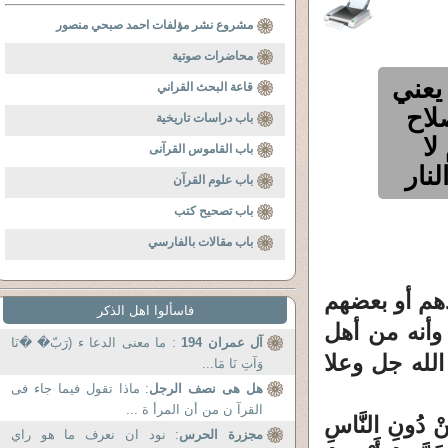
مشروع نشر مؤلفات احمد صبحي منصور
محاضرات صوتية
 يعني
قاعة البحث القراني
لاح
باب دراسات تاريخية
لا
باب القاموس القرآنى
نار
باب علوم القرآن
باب تصحيح كتب
باب مقالات بالفارسي
دهم أو بعضهم
فاسألوا اهل الذكر
 وأنه من أهل
آل عمران 194
: ما معنى الدعا ء (رَبّ� �نَا
لله جل وعلا
وَآتِ نَا مَا...
هل هى نصف الرجل
: ماذا تقول فيما جاء فى
القرآ ن من أن المرأ ة ...
مِنْ دُونِ النَّاسِ
مجزرة الحرس
: نود ان نعرف ما هو راي