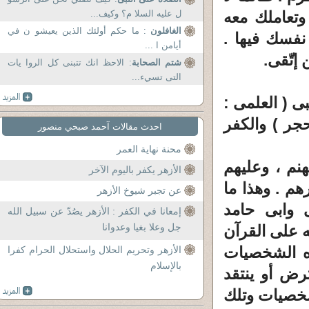
وتعاملك معه
ل عليه السلا م؟ وكيف...
الغافلون
: ما حكم أولئك الذين يعيشو ن في
نفسك فيها .
أيامن ا ...
إتّقى.
شتم الصحابة
: الاحظ انك تتبنى كل الروا يات
التى تسيء...
بى ( العلمى :
حجر ) والكفر
احدث مقالات آحمد صبحي منصور
محنة نهاية العمر
نم ، وعليهم
الأزهر يكفر باليوم الآخر
هم . وهذا ما
عن تجبر شيوخ الأزهر
ى وابى حامد
إمعانا في الكفر : الأزهر يصُدّ عن سبيل الله
جل وعلا بغيا وعدوانا
ه على القرآن
ذه الشخصيات
الأزهر وتحريم الحلال واستحلال الحرام كفرا
بالإسلام
رض أو ينتقد
شخصيات وتلك