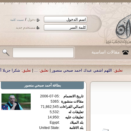
/
دخول
نسيت كلمة
مستخدم جديد
مقالات اساسية
م اشفي عبدك احمد صبحي منصور
|
تعليق:
...
|
تعليق:
شكرا جزيلا أستاذ حمد الحمد .
بطاقة
آحمد صبحي منصور
تاريخ الانضمام
:
2006-07-05
مقالات منشورة
:
5365
اجمالي القراءات
:
71,862,545
تعليقات له
:
5,532
تعليقات عليه
:
14,950
بلد الميلاد
:
Egypt
بلد الاقامة
:
United State