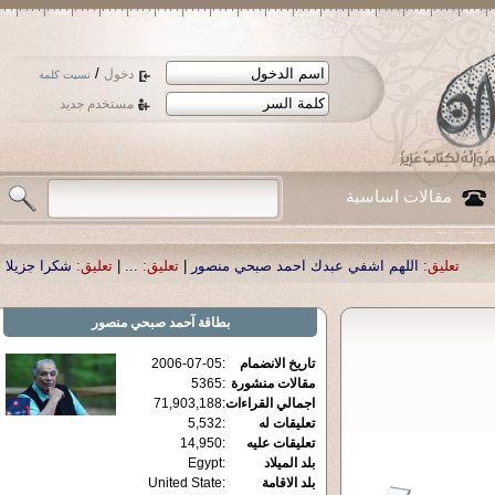
/
دخول
نسيت كلمة
مستخدم جديد
مقالات اساسية
اللهم اشفي عبدك احمد صبحي منصور
|
تعليق:
...
|
تعليق:
شكرا جزيلا أستاذ حمد ا
بطاقة
آحمد صبحي منصور
تاريخ الانضمام
:
2006-07-05
مقالات منشورة
:
5365
اجمالي القراءات
:
71,903,188
تعليقات له
:
5,532
تعليقات عليه
:
14,950
بلد الميلاد
:
Egypt
بلد الاقامة
:
United State