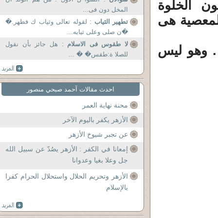
لى تكون الخلوة
المخل دون فى...
المعصية هى
تطهير الثياب
: لقوله تعالى وثياب ك فطهر.�
�ن صلى وعلى ثيابه...
لا طقوس فى الاسلام
: هل جائز بأن نقول
. وهو ليس
للصلا ة:طقس� � ...
احدث مقالات آحمد صبحي منصور
محنة نهاية العمر
الأزهر يكفر باليوم الآخر
عن تجبر شيوخ الأزهر
إمعانا في الكفر : الأزهر يصُدّ عن سبيل الله
جل وعلا بغيا وعدوانا
الأزهر وتحريم الحلال واستحلال الحرام كفرا
بالإسلام