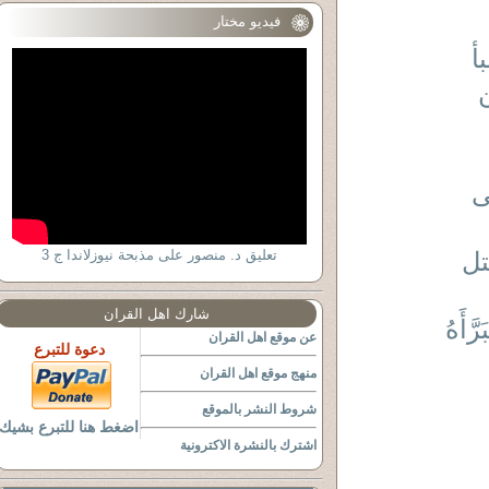
فيديو مختار
أ
ى
تل
تعليق د. منصور على مذبحة نيوزلاندا ج 3
شارك اهل القران
أَهُ
عن موقع اهل القران
دعوة للتبرع
منهج موقع اهل القران
شروط النشر بالموقع
اضغط هنا للتبرع بشيك
اشترك بالنشرة الاكترونية