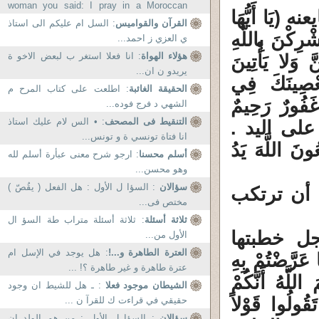
woman you said: I pray in a Moroccan
يَا أَيُّهَا
mosque here in Wuppertal,...
القرآن والقواميس
: السل ام عليكم الى استاذ
ْرِكْنَ بِاللَّهِ
ي العزي ز احمد...
هؤلاء الهواة
: انا فعلا استغر ب لبعض الاخو ة
َ وَلا يَأْتِينَ
يريدو ن ان...
 يَعْصِينَكَ فِي
الحقيقة الغائبة
: اطلعت على كتاب المرح م
 غَفُورٌ رَحِيمٌ
الشهي د فرج فوده...
التنقيط فى المصحف
: • الس لام عليك استاذ
 على اليد .
انا فتاة تونسي ة و تونس...
ونَ اللَّهَ يَدُ
أسلم محسنا
: ارجو شرح معنى عبأرة أسلم لله
وهو محسن...
سؤالان
: السؤا ل الأول : هل الفعل ( يقُصّ )
 أن ترتكب
مختص فى...
ثلاثة أسئلة
: ثلاثة أسئلة متراب طة السؤ ال
جل خطبتها
الأول من...
العترة الطاهرة و...!
: هل يوجد في الإسل ام
َّضْتُمْ بِهِ
عترة طاهرة و غير طاهرة ؟! ...
للَّهُ أَنَّكُمْ
الشيطان موجود فعلا
: ـ هل للشيط ان وجود
َقُولُوا قَوْلاً
حقيقي في قراءت ك للقرآ ن ...
سؤالان
: السؤا ل الأول : من هم الولد ان