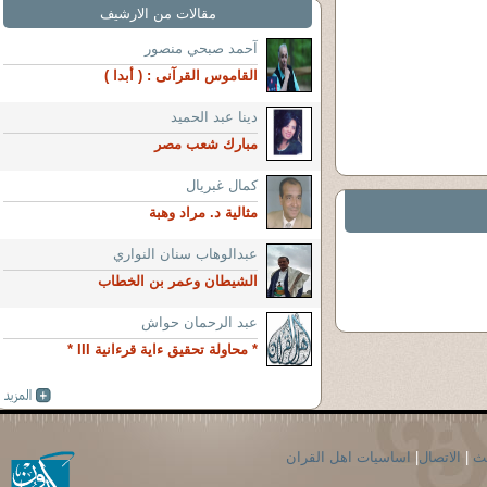
مقالات من الارشيف
آحمد صبحي منصور
القاموس القرآنى : ( أبدا )
دينا عبد الحميد
مبارك شعب مصر
كمال غبريال
مثالية د. مراد وهبة
عبدالوهاب سنان النواري
الشيطان وعمر بن الخطاب
عبد الرحمان حواش
* محاولة تحقيق ءاية قرءانية III *
حث
|
الاتصال
|
اساسيات اهل القران