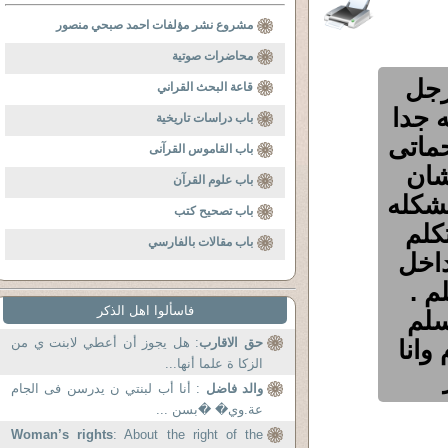
مشروع نشر مؤلفات احمد صبحي منصور
محاضرات صوتية
رجل
قاعة البحث القراني
 جدا
باب دراسات تاريخية
حماتى
باب القاموس القرآنى
شان
باب علوم القرآن
شكله
باب تصحيح كتب
كلم
باب مقالات بالفارسي
داخل
م .
فاسألوا اهل الذكر
سلم
وانا
حق الاقارب
: هل يجوز أن أعطي لابنت ي من
الزكا ة علما أنها...
والد فاضل
: أنا أب لبنتي ن يدرسن فى الجام
عة.وي� �بسن ...
Woman’s rights
: About the right of the