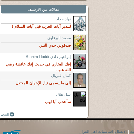
مقالات من الارشيف
نهاد حداد
لنتدبر آيات الحرب قبل آيات السلام !
محمد البرقاوي
صدقوني جدي النبي
إبراهيم دادي Brahim Daddi
إفك البخاري في حديث إفك عائشة رضي
الله عنها.
كمال غبريال
إلى ما يسمى تيار الإخوان المعتدل
نبيل هلال
سأنتخب أبا لهب
حث
|
الاتصال
|
اساسيات اهل القران