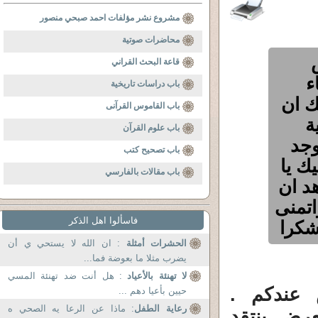
مشروع نشر مؤلفات احمد صبحي منصور
محاضرات صوتية
قاعة البحث القراني
ء
باب دراسات تاريخية
ك ان
باب القاموس القرآنى
ة
باب علوم القرآن
وجد
باب تصحيح كتب
ك يا
باب مقالات بالفارسي
د ان
اتمنى
فاسألوا اهل الذكر
شكرا
الحشرات أمثلة
: ان الله لا يستحي ي أن
يضرب مثلا ما بعوضة فما...
لا تهنئة بالأعياد
: هل أنت ضد تهنئة المسي
عندكم .
حيين بأعيا دهم ...
رعاية الطفل
: ماذا عن الرعا يه الصحي ه
رض ينتقد