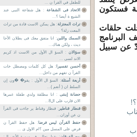
للطفل في القرا ن ...
بة فستكون
الاتحاد فى الشفاعة
: هل شفاعة النبى عند
الشيع ة أيضا ؟...
تراث المعتزلة
: هل يمكن الاست فادة من تراث
جلت حلقات
المعت زلة؟ ...
 البرنامج
السمك واللبن
: انا متفق معك فى بطلان الأحا
ّ عن سبيل
ديث ، ولكن هناك...
سؤالان
: السؤ ال الأول من الاست اذ كريم
الاند لسى ...
أحسن تفسيرا
: هل كل كلمات ومصطل خات
القرآ ن تفهم من داخل...
أربعة أسئلة
: السؤ ال الأول : يقو� �ون إن
السلط ان ( أنعم )...
حضانة إبنتى
: انا مطلقة ولدي طفلة عمرها
!
الان قارب على ال8...
قنطار قناطير
: قنظار وقناط ير جاءت قى القرآ
اب
ن عن أوزان...
حفظ القرآن ليس فرضا
: هل حفظ القرأ ن
اب
فرض على المسل مين ؟ام الاول ى ...
يوم الفرقان
: يقول تعالى في سورة الأنف ال: