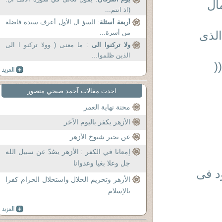
ال
(اذ انتم...
أربعة أسئلة
: السؤ ال الأول أعرف سيدة فاضلة
ب الذى
من أسرة...
ولا تركنوا الى
: ما معنى ( وولا تركنو ا الى
الذين ظلموا...
(
احدث مقالات آحمد صبحي منصور
محنة نهاية العمر
الأزهر يكفر باليوم الآخر
عن تجبر شيوخ الأزهر
إمعانا في الكفر : الأزهر يصُدّ عن سبيل الله
جل وعلا بغيا وعدوانا
ود فى
الأزهر وتحريم الحلال واستحلال الحرام كفرا
بالإسلام