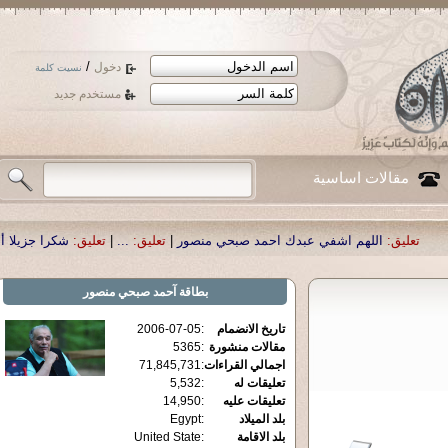
/
دخول
نسيت كلمة
مستخدم جديد
مقالات اساسية
هم اشفي عبدك احمد صبحي منصور
|
تعليق:
...
|
تعليق:
شكرا جزيلا أستاذ حمد الحمد 
بطاقة
آحمد صبحي منصور
تاريخ الانضمام
:
2006-07-05
مقالات منشورة
:
5365
اجمالي القراءات
:
71,845,731
تعليقات له
:
5,532
تعليقات عليه
:
14,950
بلد الميلاد
:
Egypt
بلد الاقامة
:
United State