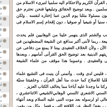
te
لقرآن الكريم والاحتكام اليه سلميا لنبرىء الاسلام من
وي
لمين . وبعد توضيح الحقائق وتبليغها فنحن نحترم حق
وع
ن مسئولا مثلنا يوم الدين عما إختاره لنفسه . ولكن
ال
نيا أو شيعيا أو صوفيا ، دون إقحام إسم الاسلام فى
ى 
ال
 والشتم الذى ينهمر علينا من الوهابيين فلم يحدث
با
ار
، ربما لأننى أكبر مدافع عن الشيعة المضطهدين فى
عل
ها منذ عام 1995 وحتى الآن ، ولأن الخلاف العقيدى بيننا لا يمنع من دفاعى عن
ما
م الدينية بعد توضيح الحق القرآنى أمامهم ، وبعدها
من
ى والعقيدى . وعموما هذا موقف من علماء الشيعة
نع
ما
 ، فليس لدى وقت . وأتمنى أن ينبت فى التشيع علماء
عف
ال
ا للاصلاح كما حدث منا أهل القرآن ، وخلفيتنا سنيّة
لس
نا ما وجدنا عليه آباءنا مما يخالف الكتاب العزيز .
عا
لسني الاشعري /السني الوهابي/الشيعي الاثناعشري ،
رف
لى او لرسوله بعد موت النبى عليه السلام وبعد أنتهاء
فى
س ، بغضّ النظر عن اللافتة التى يرفعها . وكل من يؤمن
أس