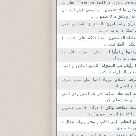
fine i've read this in your websi " أعطي ...
خلق ما لا تعلمون
: ما معنى قول الله جل
لا ( ويخلق ما لا تعلمو ن )...
قرآن والمسلمون
: الصدي ق القرآ ني اتمن
عليك ان توافي ني ...
خلفاء الفاسقون
: لماذا تحكم علي الخلف اء
لكف ر العقا ئدي ...
حمونا واقرأوا لنا
: أسئل ة سبقت الإجا بة
يها ، نورده ا ...
 رأيكم فى المعتزلة
: الشيخ الفاض ل احمد
صور السل ام عليكم...
رفة الاسلام
: برجاء التوا صل معى معرفه
هو الاسل ام ...
ا الله عنك
: سكنت في بلد اجنبي وفي الحي
لذي سكنته لم يكن...
تُ متناقضا ولكن .!
: قرأت لك من عشرين
ما كتاب ( السيد البدو ى ) وقد...
ع الظلم
: ابنى الأكب ر توفى وترك أطفال ه
 رعايت ى ،...
ئلة متعددة
: عزيزي الدكت ور أحمد، السلا م