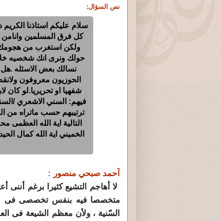
نص السؤال:
سلام عليكم استاذنا الكريم
كل فرق المسلمين وانامن ع
ولكن استغرب من هجومك ا
حولك ونرى انك شخصيه خلاف
نسالك بعض الاسئله .هل
الحوزيون معروفون ولانق
شفهيا او تحريريا.لو كان ل
فيهم: السني الاشعري /السن
ترتيبهم حسب ماتراه من ا
التالية اية الله العظمى مح
الخميني اية الله كمال الحي
آحمد صبحي منصور :
لا أهاجم التشيع كثيرا برغم أننى أ
متخصصا فيه بنفس تخصصى فى السّنة
السّنية ، ولأن معظم الشيعة فى ال