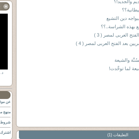
ديم والجديد!؟
ف
يطانية؟؟
واجه دين التشيع
ع بهذه الشراسة..؟؟
تح العربى لمصر ( 3 )
 بعد الفتح العربى لمصر ( 4 )
نَّة والشيعة
عة لما توحَّدت!
عن موقع
منهج مو
شروط ا
اشترك ب
التعليقات (1)