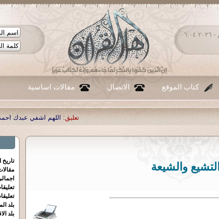
الجمعة ٠٧ - أغسطس - ٢٠٢٦ ٠٦:٠٤
كتاب الموقع
الاتصال
مقالات اساسية
تعليق:
اللهم اشفي عبدك احمد صبحي منصور
|
تعليق
تاريخ 
لتشيع والشيعة
مقالا
اجمالي
تعليقا
تعليقا
بلد الم
بلد الا