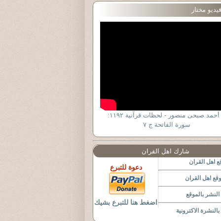
يديو مختار
د. أحمد صبحى منصور - لحظات قرآنية ١١٩٢:
سورة الفاتحة ج ٧
شارك اهل القران
 اهل القران
دعوة للتبرع
قع اهل القران
لنشر بالموقع
اضغط هنا للتبرع بشيك
النشرة الاكترونية