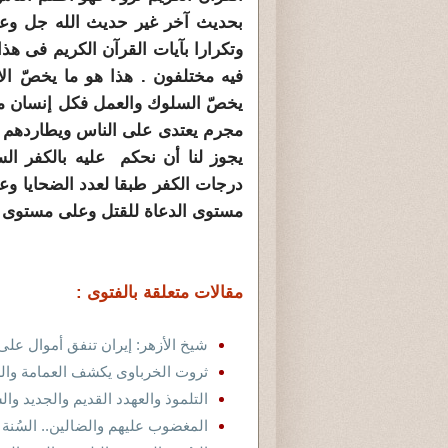
بحديث آخر غير حديث الله جل وعلا 
وتكرارا بآيات القرآن الكريم فى هذا
فيه مختلفون . هذا هو ما يخصّ الاس
يخصّ السلوك والعمل فكل إنسان م
مجرم يعتدى على الناس ويطاردهم و
يجوز لنا أن نحكم عليه بالكفر ال
درجات الكفر طبقا لعدد الضحايا وعد
مستوى الدعاة للقتل وعلى مستوى من
مقالات متعلقة بالفتوى :
شيخ الأزهر: إيران تنفق أموال عل
ثروت الخرباوى يكشف العمامة وال
التلموذ والعهدد القديم والجديد والس
المغضوب عليهم والضالين.. السُنة 