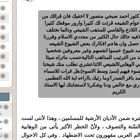
 دكتور احمد صبحي منصور لا اخفيك فان قرائك من
وام الشيعه قرئت لك كثيرا وازور موقعك كثيرا
للاذع والقاسي للمذهب الشيعي ودائما نختلف
يه حالك حال الكثير من مجددي الاسلام وقررنا
 حصل وان هاجم افكارك بعض الشيوخ الشيعه
صد شيوخ عمموا انفسهم وغير معروفين شخصيا
ابد من الترتيب للمذاهب التاليةحسب ماتراه سيئا
ي الوهابي/الشيعي الاثناعشري نطلب منك شيخنا
لسوء فيهم (سئ وسط الاسوء).هل قرات للاسماء
مد باقر الصدر؟وما رئيك بااراءه اية الله العظمى
دري.مع خالص ودنا وشكرنا لاستجابتك ايها الاستاذ
الكريم
ال
با
عتبره ضمن الأديان الأرضية للمسلمين ، وهذا لأننى لست
ه
 والتصوف ، ولأنّ الخطر الأكبر يأتى من الوهابية
صو
عالم العربى مقهورون تحت الاضطهاد . وفى كل الاحوال
اس