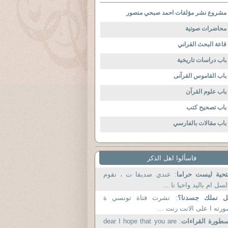
مشروع نشر مؤلفات احمد صبحي منصور
محاضرات صوتية
قاعة البحث القراني
باب دراسات تاريخية
باب القاموس القرآنى
باب علوم القرآن
باب تصحيح كتب
باب مقالات بالفارسي
فاسألوا اهل الذكر
تحية ليست حراما
: عندي صديقا ت ، نقوم
لسل ام باليد واحيا نا ...
ل نملك جسدنا؟
: نشرت فتاة تونسي ة
رته ا على الانت رنت ...
طورة القراءات
: dear I hope that you are