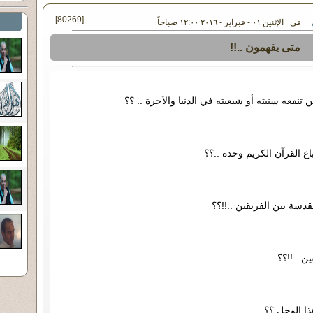
[80269]
في الإثنين ٠١ - فبراير - ٢٠١٦ ١٢:٠٠ صباحاً
متى يفهمون ..!!
تنفعه سنيته أو شيعيته في الدنيا والآخرة .. ؟؟
ع القرآن الكريم وحده ..؟؟
دسة بين الفريقين ..!!؟؟
ن ..!!؟؟
ا الوحل ؟؟