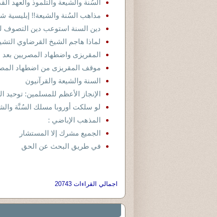
السُنة والشيعة والتلموذ والعهد الق
مذاهب السُنة والشيعة!! إبليسية ش
دين السنة استوعب دين التصوف لي
لماذا هاجم الشيخ القرضاوي التشي
المقريزى واضطهاد المصريين بعد الف
موقف المقريزى من اضطهاد المصريين
السنة والشيعة والقرآنيون
الإنجاز الأعظم للمسلمين: توحيد السُ
لو سلكت أوروبا مسلك السُنَّة والشي
المذهب الإباضي :
الجميع مشرك إلا المستشار
في طريق البحث عن الحق
اجمالي القراءات 20743