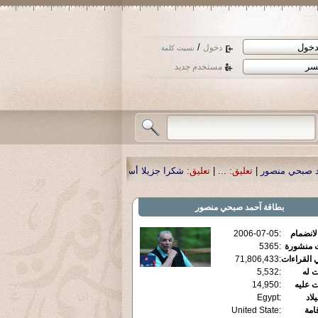
/
دخول
نسيت كلمة
مستخدم جديد
:
...
|
تعليق:
شكرا جزيلا أستاذ حمد الحمد .أكرمكم الله .
|
تعليق:
نسأل الله تعالى 
بطاقة
آحمد صبحي منصور
الانضمام
:
2006-07-05
ت منشورة
:
5365
 القراءات
:
71,806,433
ت له
:
5,532
ت عليه
:
14,950
يلاد
:
Egypt
قامة
:
United State