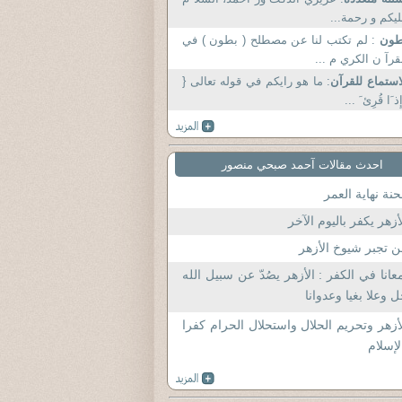
يكم و رحمة...
طون
: لم تكتب لنا عن مصطلح ( بطون ) في
قرآ ن الكري م ...
استماع للقرآن
: ما هو رايكم في قوله تعالى {
إِذ َا قُرِئ َ ...
احدث مقالات آحمد صبحي منصور
نة نهاية العمر
أزهر يكفر باليوم الآخر
 تجبر شيوخ الأزهر
عانا في الكفر : الأزهر يصُدّ عن سبيل الله
 وعلا بغيا وعدوانا
أزهر وتحريم الحلال واستحلال الحرام كفرا
لإسلام