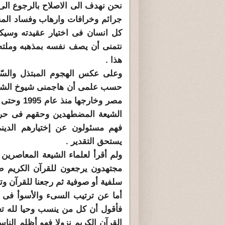
نحن نهدف الى الاصلاح بالرجوع الى ا
جرائم وخرافات وارهاب وفساد المس
كل انسان فى اختيار عقيدته وسيكو
نتمنى أن يصف نفسه بمذهبه وملته س
هذا .
وعلى عكس الهجوم المبتذل والسّب
حسب علمى أن هاجمنى شيوخ الشيعة 
مصر وخارج
الشيعة المضطهدين وحقهم فى حريته
فهم مسئولون عن إختيارهم الدين
يستحق التقدير .
ولم أقرأ لعلماء الشيعة المعاصرين
مجتهدون يرجعون للقرآن الكريم طلب
سلفية أو صوفية ثم رجعنا للقرآن وترك
أما عن ترتيب السىء والأسوأ فى ا
فأقول أن كل من ينسب وحيا لله تعا
القرآن الكريم نزولا فهو أظلم النا