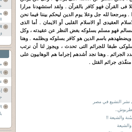
عل
فى القرآن فهو كافر بالقرآن . ولقد استشهدنا مرارا
ب
 . ومرجعنا لله جل وعلا يوم الدين ليحكم بيننا فيما نحن
ال
لام العقيدى أو الاسلام القلبى أو الايمان . أما الذى
ال
سالم فهو مسلم بسلوكه بغض النظر عن عقيدته ، وكل
وَ
يضطهدهم باسم الدين هو كافر بسلوكه وبظلمه . وهنا
سلوكى طبقا للجرائم التى تحدث ، ويجوز لنا أن نرتب
د الجرائم . وهنا نجد أشدهم إجراما هم الوهابيون على
فّذى جرائم القتل .
مح
ال
عن
إم
جل
ى نشر التشيع في مصر
ال
طربوش..
با
ُنة والشيعة !!
والشيعة