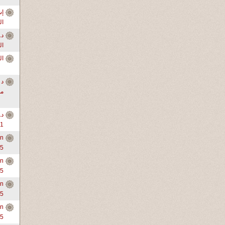
ال
ال
ال
د 
من
د.
1-3
in
-5
in
-5
in
-5
in
-5