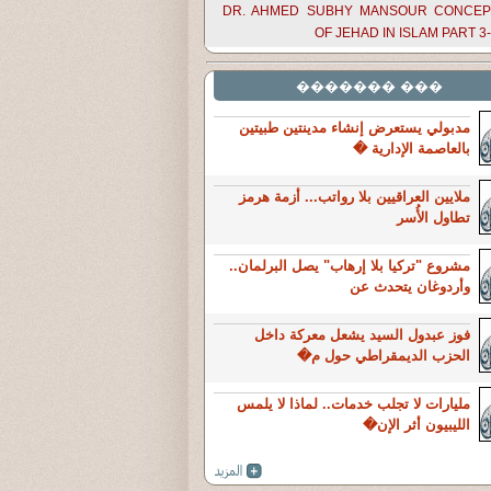
DR. AHMED SUBHY MANSOUR CONCEP
OF JEHAD IN ISLAM PART 3
��� �������
مدبولي يستعرض إنشاء مدينتين طبيتين
بالعاصمة الإدارية �
ملايين العراقيين بلا رواتب... أزمة هرمز
تطاول الأُسر
مشروع "تركيا بلا إرهاب" يصل البرلمان..
وأردوغان يتحدث عن
فوز عبدول السيد يشعل معركة داخل
الحزب الديمقراطي حول م�
مليارات لا تجلب خدمات.. لماذا لا يلمس
الليبيون أثر الإن�