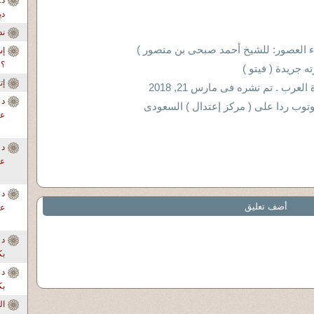
دي
ندو
اء العصور: للشيخ أحمد صبحى بن منصور )
إس
؟
 جريدة ( فيتو )
إ
ب . تم نشره فى مارس 21, 2018
د 
يوتوب ردا على ( مركز إعتدال ) السعودى
عل
د 
عل
د 
أضف تعليق
عل
د 
بك
د 
بك
ال