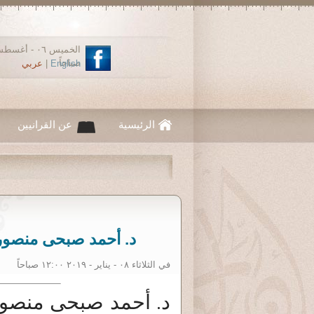
صباحاً
English
|
عربي
الرئيسية
عن القرانيين
د. أحمد صبحى منصور: لحظات قر
في الثلاثاء ٠٨ - يناير - ٢٠١٩ ١٢:٠٠ صباحاً