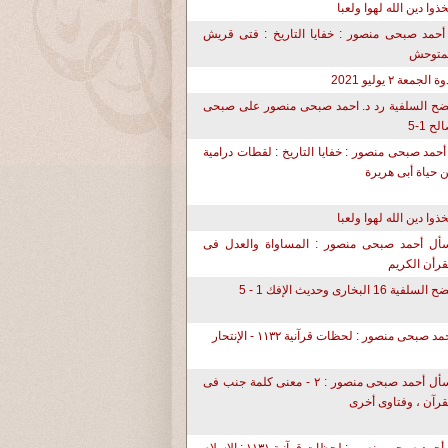
تخذوا دين الله لهوا ولعبا
أحمد صبحى منصور : خفايا التاريخ : فتى قريش
متوحش
ة الجمعة ٢ يوليو 2021
ح السلفية رد د. احمد صبحى منصور على صبحى
لح 1-5
أحمد صبحى منصور : خفايا التاريخ : لقطات درامية
 حياة أبى هريرة
تخذوا دين الله لهوا ولعبا
أل أحمد صبحى منصور : المساواة والعدل فى
قرأن الكريم
لسلفية 16 البخارى وحديث الإفك 1 - 5
مد صبحى منصور : لحظات قرآنية ١١٣٢ - الإنتحار
أسأل أحمد صبحى منصور : ٢ - معنى كلمة جنب فى
قرآن ، وفتاوى أخرى