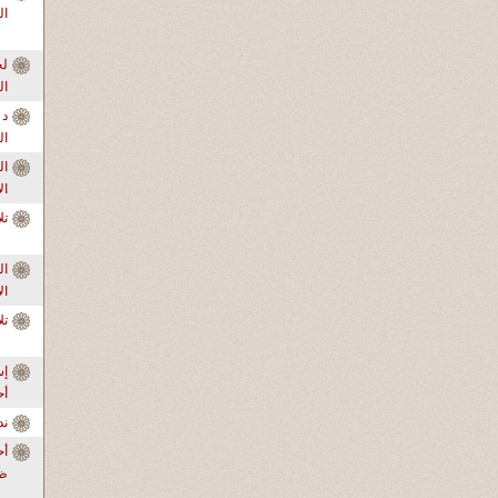
ال
ال
د 
ال
ال
ال
تل
ال
ال
تل
إس
أ
ندو
أح
ظر