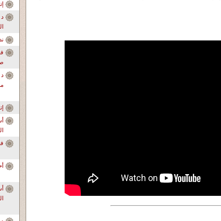
إ
د 
ال
ندو
فض
صا
د 
من
إ
أس
ال
فضح ا
أح
ال