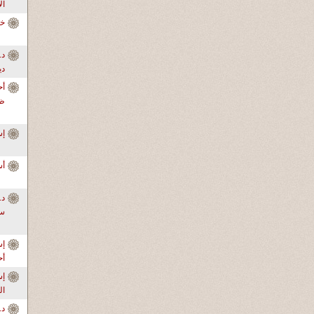
ال
خا
دي
أح
ظر
إ
أس
سو
إس
أ
ال
د.