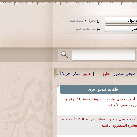
/
دخول
نسيت كلمة
مستخدم جديد
ق:
شكرا جزيلا أستاذ حمد الحمد .أكرمكم الله .
|
تعليق:
نسأل الله تعالى أن يمن با
حلقات فيديو اخرى
د. أحمد صبحى منصور : ندوة الجمعة ١٢ نوفمبر -
رة يوسف الآية ١٠٨
د أحمد صبحى منصور لحظات قرآنية 218 : أسطورة
عشرة المبشرون بالجنة