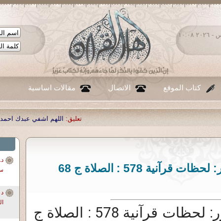
الخميس ٠٦ - أغسطس - ٢٠٢٦ ١٠:٠٨
كتاب الموقع
الاتصال
مقالات اساسية
تعليق:
اللهم اشفي عبدك احمد صبحي منصور
|
تعليق:
...
|
تعلي
آنية 578 : الصلاة ج 68
سو
ال
د. أحمد صبحى منصور: لحظات قرآنية 578 : الصلاة ج