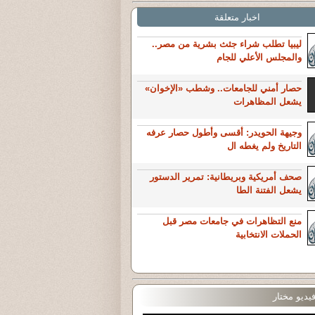
اخبار متعلقة
ليبيا تطلب شراء جثث بشرية من مصر..
والمجلس الأعلي للجام
حصار أمني للجامعات.. وشطب «الإخوان»
يشعل المظاهرات
وجيهة الحويدر: أقسى وأطول حصار عرفه
التاريخ ولم يغطه ال
صحف أمريكية وبريطانية: تمرير الدستور
يشعل الفتنة الطا
منع التظاهرات في جامعات مصر قبل
الحملات الانتخابية
يديو مختار