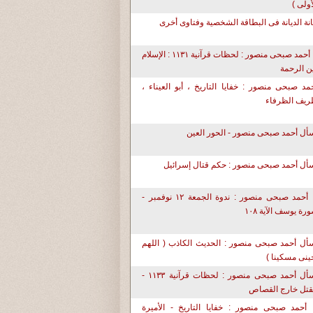
أولى )
نة الديانة فى البطاقة الشخصية وفتاوى أخرى
د. أحمد صبحى منصور : لحظات قرآنية ١١٣١ : الإسلام
ن الرحمة
مد صبحى منصور : خفايا التاريخ ، أبو العيناء ،
يف الظرفاء
سأل أحمد صبحى منصور - الحور العين
أل أحمد صبحى منصور : حكم قتال إسرائيل
د. أحمد صبحى منصور : ندوة الجمعة ١٢ نوفمبر -
رة يوسف الآية ١٠٨
أل أحمد صبحى منصور : الحديث الكاذب ( اللهم
حينى مسكينا )
إسأل أحمد صبحى منصور : لحظات قرآنية ١١٣٣ -
قتل خارج القصاص
 أحمد صبحى منصور : خفايا التاريخ - الأميرة