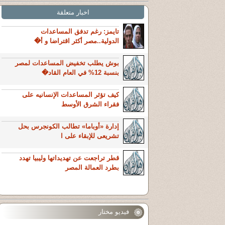
اخبار متعلقة
تايمز: رغم تدفق المساعدات
الدولية..مصر أكثر اقتراضا و أ�
بوش يطلب تخفيض المساعدات لمصر
بنسبة 12% في العام ‏القاد�
كيف تؤثر المساعدات الإنسانيه على
فقراء الشرق الأوسط
إدارة «أوباما» تطالب الكونجرس بحل
تشريعى للإبقاء على ا
قطر تراجعت عن تهديداتها وليبيا تهدد
بطرد العمالة المصر
فيديو مختار