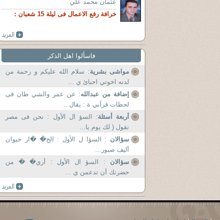
عثمان محمد علي
خرافة رفع الاعمال فى ليلة 15 شعبان :
فاسألوا اهل الذكر
مواشى بشرية
: سلام الله عليكم و رحمة من
لدنه اخوتي احبائ ي ...
إضافة من عبدالله
: عن عمر والشي طان فى
لحظات قرآني ة : يقال...
أربعة أسئلة
: السؤ ال الأول : نحن فى مصر
نقول ( لك يوم يا...
سؤالان
: السؤا ل الأول : الح� �ار حيوان
أليف صبور...
سؤالان
: السؤ ال الأول : أري� � من
حضرتك أن تدعمن ي ...