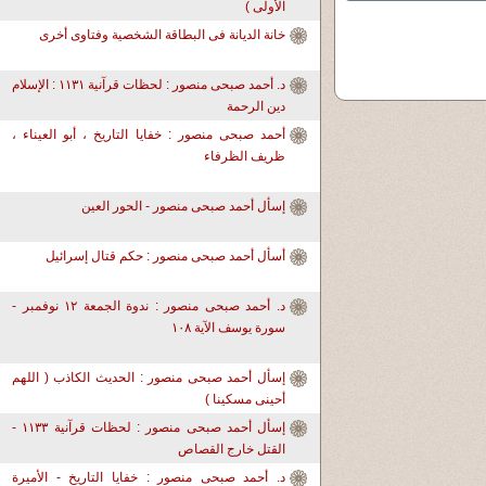
الأولى )
خانة الديانة فى البطاقة الشخصية وفتاوى أخرى
د. أحمد صبحى منصور : لحظات قرآنية ١١٣١ : الإسلام
دين الرحمة
أحمد صبحى منصور : خفايا التاريخ ، أبو العيناء ،
ظريف الظرفاء
إسأل أحمد صبحى منصور - الحور العين
أسأل أحمد صبحى منصور : حكم قتال إسرائيل
د. أحمد صبحى منصور : ندوة الجمعة ١٢ نوفمبر -
سورة يوسف الآية ١٠٨
إسأل أحمد صبحى منصور : الحديث الكاذب ( اللهم
أحينى مسكينا )
إسأل أحمد صبحى منصور : لحظات قرآنية ١١٣٣ -
القتل خارج القصاص
د. أحمد صبحى منصور : خفايا التاريخ - الأميرة