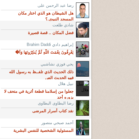
رضا عبد الرحمن على
هل الشيطان هو الذي اختار مكان
المسجد النبوي.؟
شادي طلعت
فضل المكان .. قصة قصيرة
إبراهيم دادي Brahim Daddi
يَعْرِفُونَ نِعْمَتَ اللَّهِ ثُمَّ يُنكِرُونَهَا وَأ�
يحي فوزي نشاشبي
ذلك الحديث الذي تلفــظ به رسول الله
فهو الحديث الص
نبيل هلال
جعلوا من إسلامنا قطعة أثرية في متحف لا
يزوره أحد
رضا البطاوى البطاوى
نقد كتاب أسرار المرضى
آحمد صبحي منصور
المسئولية الشخصية للنفس البشرية