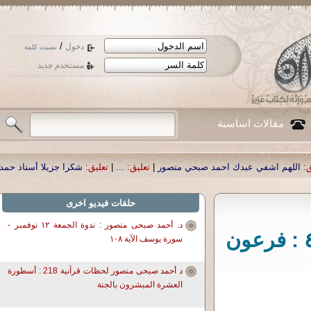
/
دخول
نسيت كلمة
مستخدم جديد
مقالات اساسية
د صبحي منصور
|
تعليق:
...
|
تعليق:
شكرا جزيلا أستاذ حمد الحمد .أكرمكم الله .
|
تعلي
حلقات فيديو اخرى
د. أحمد صبحى منصور : ندوة الجمعة ١٢ نوفمبر -
د. أحمد صبحى منصور: لحظات قرآنية ٤٣٠ : فرعون
سورة يوسف الآية ١٠٨
د أحمد صبحى منصور لحظات قرآنية 218 : أسطورة
العشرة المبشرون بالجنة