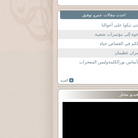
احدث مقالات عمرو توفيق
ى تبكوا على أحوالنا
وة إلى مؤتمرات شعبية
كم في القصاص حياة
ران عظيمان
أساس نورالكلمةوليس المعجزات
يديو مختار