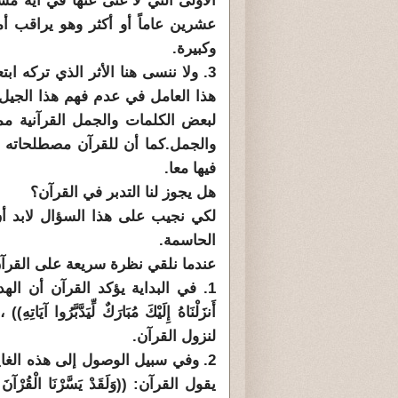
الأولى التي لا غنى عنها في أية م
عشرين عاماً أو أكثر وهو يراقب أمرا
وكبيرة.
3. ولا ننسى هنا الأثر الذي تركه اب
هذا العامل في عدم فهم هذا الجيل 
لبعض الكلمات والجمل القرآنية مم
والجمل.كما أن للقرآن مصطلحاته الخ
فيها معا.
هل يجوز لنا التدبر في القرآن؟
لكي نجيب على هذا السؤال لابد أن
الحاسمة.
عندما نلقي نظرة سريعة على القرآن 
1. في البداية يؤكد القرآن أن اله
أَنزَلْنَاهُ إِلَيْكَ مُبَارَكٌ لِّيَدَّبَّ
لنزول القرآن.
2. وفي سبيل الوصول إلى هذه الغاية
يقول القرآن: ((وَلَقَدْ يَسَّرْنَا الْقُرْآ