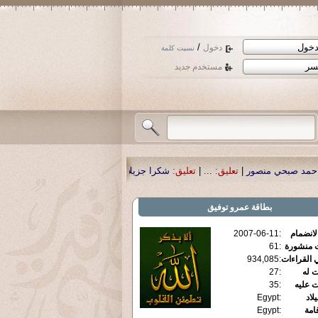
/
دخول
نسيت كلمة
مستخدم جديد
عليق:
...
|
تعليق:
شكرا جزيلا أستاذ حمد الحمد .أكرمكم الله .
|
تعليق:
نسأل الله تع
بطاقة
عمرو توفيق
الانضمام
:
2007-06-11
ت منشورة
:
61
 القراءات
:
934,085
ت له
:
27
ت عليه
:
35
يلاد
:
Egypt
قامة
:
Egypt