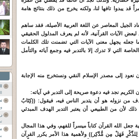
سيرة حضارية. ولذلك نجد أن عالماً قد يقضي من عمره
ً قد يبدوا تافها لنا، ولكنه يخرج من ذلك بنتائج هامة
تعاد الجيل المعاصر عن اللغة العربية الأصيلة، فقد ساهم
لبعض الآيات القرآنية، لأنه لم يعرف المدلول الحقيقي
ا جعله يجهل معنى الآيات التي تضمنت تلك الكلمات
اصة التي لا تدرك إلا بالتدبر فيه وجمع آياته والتأمل
 نعود إلى مصدر الإسلام النقي ونستخرج منه الإجابة
ال
الكريم نجد فيه دعوة صريحة إلى التدبر في آياته:
ال
دف من نزوله هو أن يتدبر الناس فيه، فيقول: ((كِتَابٌ
تج
ور
رُوا آيَاتِهِ)) ، ذلك لأن من الطبيعي أن يعتبر التدبر الهدف المبدئي
را
تط
 جعل الله القرآن كتاباً ميسراً للفهم، وفي هذا المجال
ن
نَ لِلذِّكْرِ فَهَلْ مِن مُّدَّكِر)) ولأهمية هذا الأمر يكرر القرآن
ب