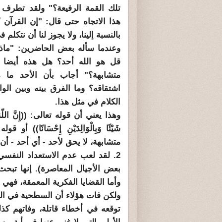
تلك القمة الرفيعة؟" ولقد تطرف
هذا الاتجاه حتى قال: "إن القرآن 
بالنسبة إلينا، ولا يجوز لنا أن نتكلم
وعندما سأله بعض الحاضرين: "ماذ
قل هو الله أحد؟ هل هذه أيضا تع
متشابهة؟" أجاب بأن الأحد ما م
اشتقاقه؟ وما الفرق بينه وبين الو
الكلام في مثل هذا.
وهذا يعني أن قوله تعالى: ((إِنَّ اللّهَ يَأْمُ
شَيْئًا وَبِالْوَالِدَيْنِ إِحْسَانًا)) أو
متشابهة، لا يحق لأحد - أي أحد - أن 
2. لقد لعب عدم الاستعداد النفسي
بعض الأجيال المعاصرة). إنها تبح
وأما القضايا الفكرية المعمقة، فهي 
ولكن فات هؤلاء أن السطحية في الرؤي
توقعه في أخطاء قاتلة، وفاتهم كذل