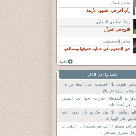
سامح عسكر
رأي آخر في الشهود الأربعة
رضا البطاوى البطاوى
اللوح فى القرآن
سامر إسلامبولي
حق الشعوب في حماية حقوقها ومصالحها
فاسألوا اهل الذكر
ناس تغيرت .!!
: اصبحت على المعا ش فى
مهج ر ، واولا دى راح...
اوزات الشرطة
: تكررت الحوا دث المنش
ة عن إعتدا ءات ...
ئع ..ولكن .!!
: هل فكرتم بأن يكون لكم
بيق على الهوا تف ...
صرانى مسلم
: ( هل هو مسلم؟ .... إلتقي ت
رجل مصري مسيحي...