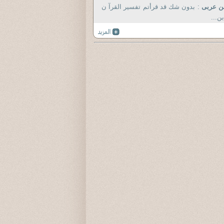
بن عربى
: بدون شك قد قرأتم تفسير القرآ ن
بن...