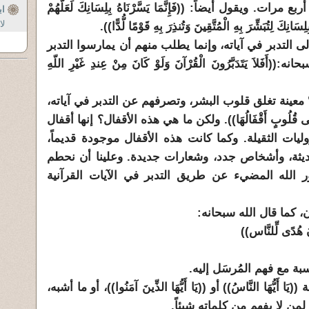
. ويقول أيضاً: ((فَإِنَّمَا يَسَّرْنَاهُ بِلِسَانِكَ لَعَلَّهُمْ
ا
لا
انِكَ لِتُبَشِّرَ بِهِ الْمُتَّقِينَ وَتُنذِرَ بِهِ قَوْمًا لُّدًّا)).
 التدبر في آياته، وإنما يطلب منهم أن يمارسوا التدبر
لاَ يَتَدَبَّرُونَ الْقُرْآنَ وَلَوْ كَانَ مِنْ عِندِ غَيْرِ اللّهِ
ا" معينة تغلق قلوب البشر، وتصرفهم عن التدبر في آياته،
مْ عَلَى قُلُوبٍ أَقْفَالُهَا)). ولكن ما هي هذه الأقفال؟ إنها أقفال
ات الثقيلة. وكما كانت هذه الأقفال موجودة قديماً،
يثة، وأشخاص جدد، وشعارات جديدة. وعلينا أن نحطم
ور الله المضيء عن طريق التدبر في الآيات القرآنية
، كما قال الله سبحانه:
ُ هُدًى لِّلنَّاس))
ة مع فهم المُرسَل إليه.
يُّهَا النَّاسُ)) أو ((يَا أَيُّهَا الذِّينَ آمَنُوا))، أو ما أشبه،
من لا يفهم من كلماته شيئاً.