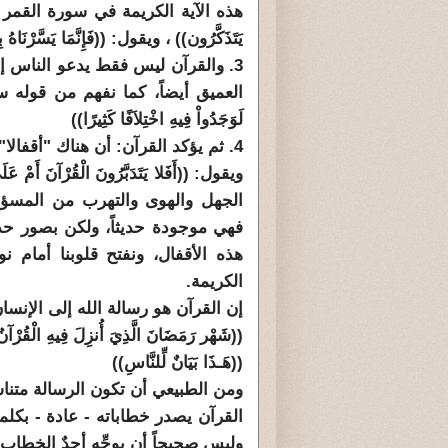
هذه الآية الكريمة في سورة القمر أربع مرات
يَتَذَكَّرُون)) ، ويقول: ((فَإِنَّمَا يَسَّرْنَاهُ بِلِسَ
3. والقرآن ليس فقط يدعو الناس إلى
العميق أيضاً، كما نفهم من قوله سبحانه:((أَفَ
لَوَجَدُواْ فِيهِ اخْتِلاَفًا كَثِيرًا))
4. ثم يؤكد القرآن: أن هناك "أقفال
ويقول: ((أَفَلا يَتَدَبَّرُونَ الْقُرْآنَ أَ
الجهل والهوى والتهرب من المسؤولي
فهي موجودة حديثاً، ولكن بصور حد
هذه الأقفال، ونفتح قلوبنا أمام ن
الكريمة.
إن القرآن هو رسالة الله إلى الإنسان
((شَهْر رَمَضَانَ الَّذِيَ أُنزِلَ فِيهِ الْقُرْآن
((هَـذَا بَيَانٌ لِّلنَّاسِ))
ومن الطبيعي أن تكون الرسالة متناسب
القرآن يصدر خطاباته - عادة - بكلمة ((يَا أَ
وليس صحيحاً أن يوجِّه أحدٌ الخطاب ل