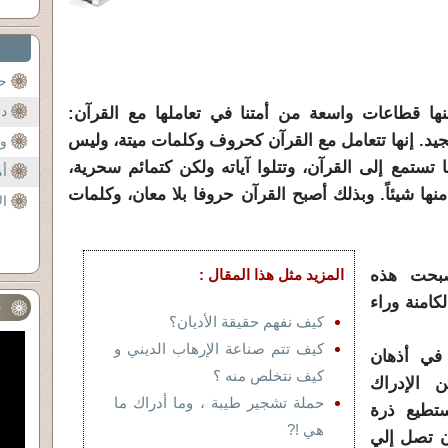
حت
دع
ها قطاعات واسعة من أمتنا في تعاملها مع القرآن:
جيد. إنها تتعامل مع القرآن كحروف وكلمات ميتة، وليس
ول
ا تستمع إلى القرآن، وتتلوا آياته ولكن كتمائم سحرية،
أم
نها شيئاً. وبذلك أصبح القرآن حروفا بلا معان، وكلمات
ال
صبحت هذه
المزيد مثل هذا المقال :
كامنة وراء
ف
كيف نفهم حقيقة الأديان؟
كيف تتم صناعة الإرهاب الديني و
في أذهان
كيف نتخلص منه ؟
 الإدراك
حملة تشجير طيبة ، وما أدراك ما
ستطيع ذرة
هي !?
ن تصل إلي