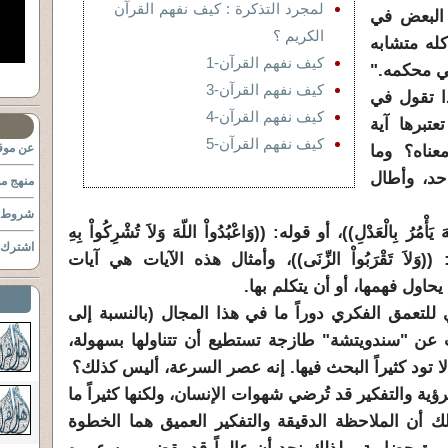
لمجرد التذكرة : كيف نفهم القرآن
 البعض في
الكريم ؟
كله متشابه
كيف نفهم القرآن-1
 في محكمه."
كيف نفهم القرآن-3
ا تقول في
كيف نفهم القرآن-4
تبرها آية
كيف نفهم القرآن-5
عن موقع
عناه؟ وما
احد، وأطال
منهج مو
شروط ا
رُ بِالْعَدْلِ))، أو قوله: ((وَاعْبُدُواْ اللّهَ وَلاَ تُشْرِكُواْ بِهِ
اشترك ب
 قوله: ((وَلاَ تَقْرَبُواْ الزِّنَى))، وأمثال هذه الآيات هي آيات
يحاول فهمها، أو أن يتكلم بها.
 للتعمق الفكري دوراً ما في هذا المجال (بالنسبة إلى
ث عن "سندويتشة" طازجة تستطيع أن تتناولها بسهولة،
لا تود كثيراً البحث فيها. إنه عصر السرعة، أليس كذلك؟
ة والتفكير قد تُرضي شهوات الإنسان، ولكنها كثيراً ما
ك أن الملاحظة الدقيقة والتفكير العميق هما الخطوة