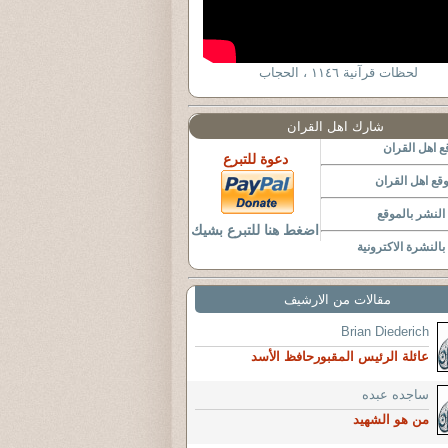
لحظات قرآنية ١١٤٦ ، الحجاب
شارك اهل القران
 اهل القران
دعوة للتبرع
قع اهل القران
لنشر بالموقع
اضغط هنا للتبرع بشيك
النشرة الاكترونية
مقالات من الارشيف
Brian Diederich
عائلة الرئيس المقبورحافظ الأسد
ساجده عبده
من هو الشهيد