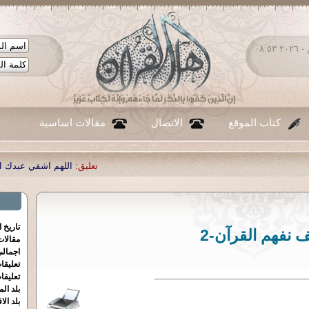
السبت ٠٨ - أغسطس - ٢٠٢٦ ٠٨:٥٣
كتاب الموقع
الاتصال
مقالات اساسية
تعليق:
اللهم اشفي عبدك احمد صبحي منصور
|
ت
تاريخ 
 نفهم القرآن-2
مقالا
اجمالي
تعليقا
تعليقا
بلد الم
بلد الا