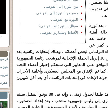
نا يحتضر ،
من الثورة إلى الفوضى
ى تقدمه ،
مصر من الثورة إلى الفوضى
ه .
الثورة مع الفوضى
 بعد ثورة
سؤال : الثورة أم الفوضى؟
لة أمنية
الأقباط وسيناريو الفوضى
خاصة بعد
 كبير عن
ء البرلمانى لبعض أعضائه ، وهناك إنتخابات رئاسية بعد
أقل من شهر ، بل وبدأت يوم الإثنين 30 إبريل الحملة الإنتخابية لمرشحى رئاسة الجمهورية
عن موقع
بت 28 إبريل ، تم التوافق على المعايير التى ستحكم إختيار أعضاء اللجنة
منهج مو
، كما تم الإتفاق مع المجلس العسكرى وأغلبية الأحزاب
شروط ا
جولة الإعادة فى إنتخابات الرئاسة ، أى بعد أقل شهرين
اشترك ب
أى أن خارطة الطريق السياسية تنفذ طبقا لجدول زمنى ، وإنه فى 30 يونيو المقبل سيتم
ى إلى رئيس جمهورية منتخب ، بعد إعداد الدستور ،
الفوضى السياسية والأمنية الموجودة فى الشارع المصرى