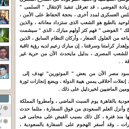
يادة الفوضى ، قد تعرقل تنفيذ الإنتقال " السلمى "
جلس العسكرى لمدد أخرى ، بحجة الحفاظ على الأمن ،
حيد بالطبع هو الشعب الذى ستزداد معاناته ، والذين
 " الفوضى " فهم كثر أولهم مبارك ، الذى " سيشمت
اعه من الفلول الصغار ، وأركان النظام السابق ، الذين
إهدار كرامتنا وسرقتنا ، إن مبارك زعيم لديه رؤية ثاقبة
لشعب المصرى ، بدليل مايحدث الأن من حرية غير
 . .
ود مصر الأن من بعض " الموتورين" تهدف إلى
 إنفلات أخلاقى يمس هيبة الدولة ، ويضع إنجازات ثورة
ومين الماضيين لخيردليل على ذلك .
دية بالقاهرة يوم السبت الماضى ، وأمطروا المملكة
آي
ع وأنزل العلم السعودى من فوق السفارة ، مثلما حدث
عل
 لها منذ فترة ، كل ذلك بسبب القبض على محامى فى
كا
رات ، وقد أسفر الهجوم على السفارة بالسعودية ،
عب