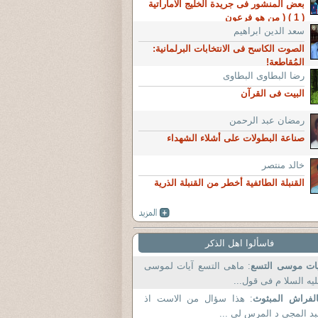
بعض المنشور فى جريدة الخليج الاماراتية
( 1 ) ( من هو فرعون
سعد الدين ابراهيم
الصوت الكاسح فى الانتخابات البرلمانية:
المُقاطعة!
رضا البطاوى البطاوى
البيت فى القرآن
رمضان عبد الرحمن
صناعة البطولات على أشلاء الشهداء
خالد منتصر
القنبلة الطائفية أخطر من القنبلة الذرية
فاسألوا اهل الذكر
ات موسى التسع
: ماهى التسع آيات لموسى
يه السلا م فى قول...
لفراش المبثوث
: هذا سؤال من الاست اذ
د المجي د المرس لى ...