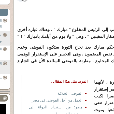
ال
ال
سب إلى الرئيس المخلوع " مبارك " ، وهناك عبارة أخرى
حف
ار المغيبين " ، وهى " ولا يوم من أيامك يامبارك " ! "
وال
 لحكم مبارك بعد نجاح الثورة ستكون الفوضى وعدم
ا
تحمل نفس المضمون ، وهى التحسر على الإستقرار الوهمى
المخلوع ، مقارنة بالفوضى السائدة الأن فى الشارع
ال
نع
المزيد مثل هذا المقال :
 ، لأنهما
ر إستقرار
الفوضى الخلاقة
صرا لكبت
ف
العمل من أجل الفوضى فى مصر
تقرار تعنى
مصر: من استبداد الدولة الى
عبا يموت
استبداد الفوضى!