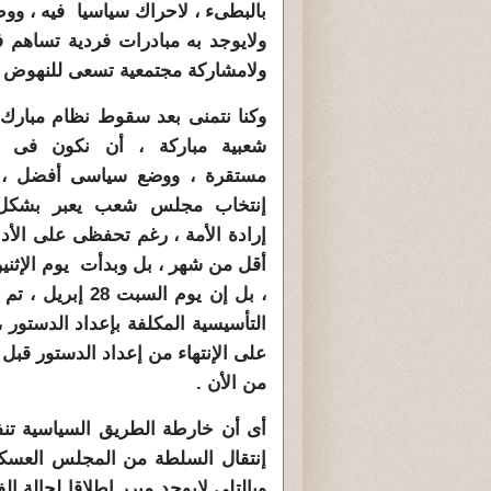
بالبطىء ، لاحراك سياسيا فيه ، ووط
ولايوجد به مبادرات فردية تساهم ف
ولامشاركة مجتمعية تسعى للنهوض ب
وكنا نتمنى بعد سقوط نظام مبارك ،
شعبية مباركة ، أن نكون فى حا
مستقرة ، ووضع سياسى أفضل ، 
إنتخاب مجلس شعب يعبر بشكل
إرادة الأمة ، رغم تحفظى على الأدا
، بل إن يوم الس
التأسيسية المكلفة بإعداد الدستور 
على الإنتهاء من إعداد الدستور قبل 
من الأن .
إنتقال السلطة من المجلس العسكر
وبالتلى لايوجد مبرر إطلاقا لحالة 