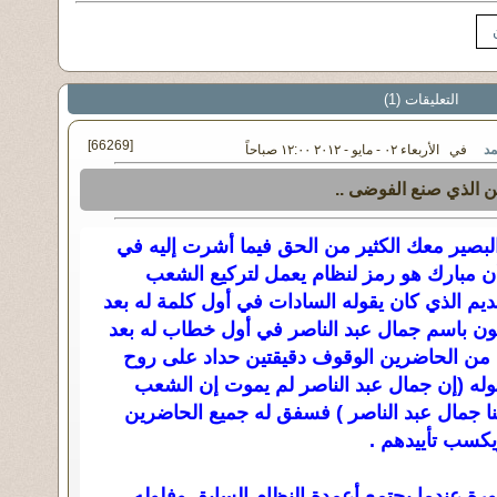
التعليقات (1)
[66269]
مد
في الأربعاء ٠٢ - مايو - ٢٠١٢ ١٢:٠٠ صباحاً
 الذي صنع الفوضى ..
لبصير معك الكثير من الحق فيما أشرت إليه في
 أن مبارك هو رمز لنظام يعمل لتركيع الشعب
م الذي كان يقوله السادات في أول كلمة له بعد
يون باسم جمال عبد الناصر في أول خطاب له بعد
 من الحاضرين الوقوف دقيقتين حداد على روح
قوله (إن جمال عبد الناصر لم يموت إن الشعب
ا جمال عبد الناصر ) فسفق له جميع الحاضرين
كسب تأييدهم .
ورة عندما يجتمع أعمدة النظام السابق وفلوله