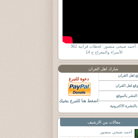
د. أحمد صبحى منصور: لحظات قرآنية 362 :
الأسراء والمعراج ج 14
شارك اهل القران
 اهل القران
دعوة للتبرع
قع اهل القران
لنشر بالموقع
اضغط هنا للتبرع بشيك
النشرة الاكترونية
مقالات من الارشيف
آحمد صبحي منصور