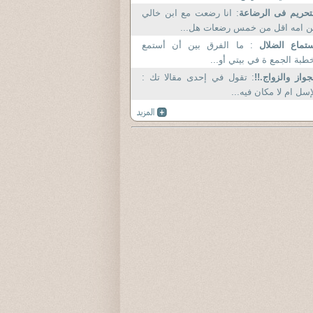
تحريم فى الرضاعة
: انا رضعت مع ابن خالي
 امه اقل من خمس رضعات هل...
ستماع الضلال
: ما الفرق بين أن أستمع
طبة الجمع ة في بيتي أو...
جواز والزواج.!!
: تقول في إحدى مقالا تك :
إسل ام لا مكان فيه...