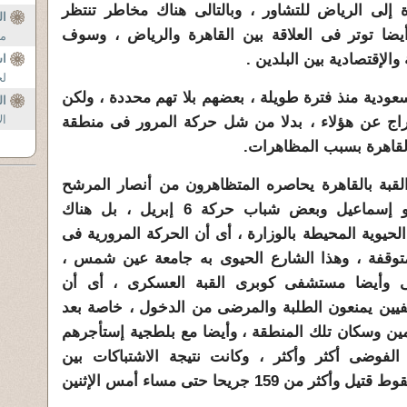
 إلى الرياض للتشاور ، وبالتالى هناك مخاطر تنتظر
ال
أيضا توتر فى العلاقة بين القاهرة والرياض ، وسوف
من
الإقتصادية بين البلدين .
ا
لخ
ودية منذ فترة طويلة ، بعضهم بلا تهم محددة ، ولكن
ال
ال
فراج عن هؤلاء ، بدلا من شل حركة المرور فى منطقة
القاهرة بسبب المظاهرات.
القبة بالقاهرة يحاصره المتظاهرون من أنصار المرشح
الرئاسى المستبعد حازم صلاح أبو إسماعيل وبعض شباب حركة 6 إبريل ، بل هناك
حيوية المحيطة بالوزارة ، أى أن الحركة المرورية فى
متوقفة ، وهذا الشارع الحيوى به جامعة عين شمس ،
أيضا مستشفى كوبرى القبة العسكرى ، أى أن
يين يمنعون الطلبة والمرضى من الدخول ، خاصة بعد
ين وسكان تلك المنطقة ، وأيضا مع بلطجية إستأجرهم
لفوضى أكثر وأكثر ، وكانت نتيجة الاشتباكات بين
المعتصمين والسكان والبلطجية ، سقوط قتيل وأكثر من 159 جريحا حتى مساء أمس الإثنين