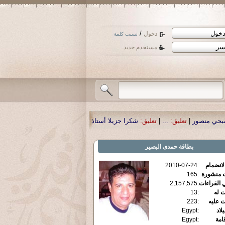
/
دخول
نسيت كلمة
مستخدم جديد
تعليق:
شكرا جزيلا أستاذ حمد الحمد .أكرمكم الله .
|
تعليق:
نسأل الله تعالى أن يمن
بطاقة
حمدى البصير
الانضمام
:
2010-07-24
ت منشورة
:
165
 القراءات
:
2,157,575
ت له
:
13
ت عليه
:
223
يلاد
:
Egypt
قامة
:
Egypt