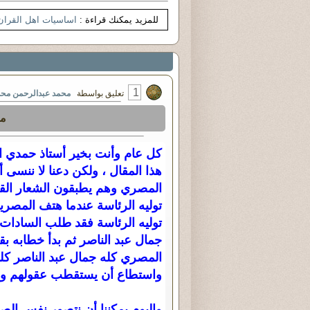
للمزيد يمكنك قراءة :
اساسيات اهل القران
1
تعليق بواسطة
محمد عبدالرحمن مح
من
كل عام وأنت بخير أستاذ حمدي ا
هذا المقال ، ولكن دعنا لا ننسى
المصري وهم يطبقون الشعار القدي
توليه الرئاسة عندما هتف المصر
توليه الرئاسة فقد طلب السادات
جمال عبد الناصر ثم بدأ خطابه ب
المصري كله جمال عبد الناصر كلن
واستطاع أن يستقطب عقولهم وي
واليوم يمكننا أن نتصور نفس الص