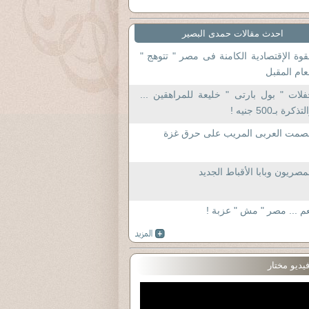
احدث مقالات حمدى البصير
قوة الإقتصادية الكامنة فى مصر " تتوهج "
عام المقبل
لات " بول بارتى " خليعة للمراهقين ...
تذكرة بـ500 جنيه !
لصمت العربى المريب على حرق غزة
مصريون وبابا الأقباط الجديد
م ... مصر " مش " عزبة !
يديو مختار