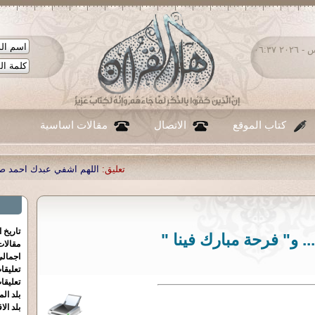
الخميس ٠٦ - أغسطس - ٢٠٢٦ ٠٦:٣٧
كتاب الموقع
الاتصال
مقالات اساسية
تعليق:
اللهم اشفي عبدك احمد صبحي منصور
|
تعليق:
...
|
تاريخ 
. و" فرحة مبارك فينا "
مقالا
اجمالي
تعليقا
تعليقا
بلد الم
بلد الا