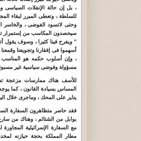
، بل إن حالة الإنفلات السياسى وز
للسلطة ، وتعطى المبرر لبقاء الم
وحتى لاتسود الفوضى ، والخاسر الو
سيحصدون المكاسب من إستمرار تلك
" ويفرح فينا كثيرا ، وسوف يقول أتب
أسهموا فى إفقارنا وتجويعنا وقمعنا و
، وإن أسلوب حكمه هو المناسب ل
مسؤولة وفوضى سياسية غير مسبوقة
للأسف هناك ممارسات مزعجة تس
المساس بسيادة القانون ، كما يوجد
يناير على المحك ، وماجرى خلال الي
فقد حاصر متظاهرون السفارة السعو
بوابل من الشتائم ، وهناك من سار
مع السفارة الإسرائيلية المجاورة
مطار المملكة بحجة حيازنه لمخد