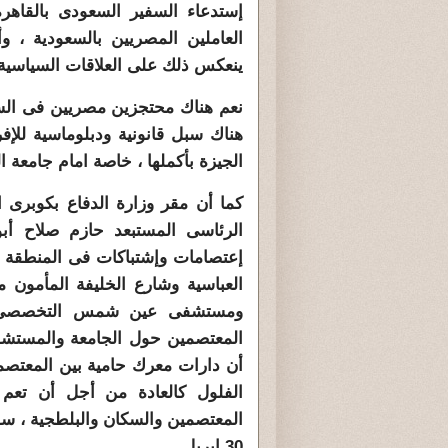
إستدعاء السفير السعودى بالقاهرة
العاملين المصريين بالسعودية ، و
ينعكس ذلك على العلاقات السياسية و
نعم هناك محتجزين مصريين فى السع
هناك سبل قانونية ودبلوماسية للإ
الجيزة بأكملها ، خاصة امام جامعة 
كما أن مقر وزارة الدفاع بكوبرى 
إعتصامات وإشتباكات فى المنطقة ال
العباسية وشارع الخليفة المأمون 
ومستشفى عين شمس التخصصى و
المعتصمين حول الجامعة والمستشف
أن دارات معرك حامية بين المعتصم
الفلول كالعادة من أجل أن تعم ا
30 إبريل.