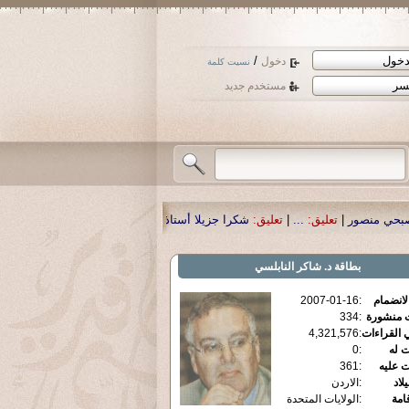
/
دخول
نسيت كلمة
مستخدم جديد
ق:
شكرا جزيلا أستاذ حمد الحمد .أكرمكم الله .
|
تعليق:
نسأل الله تعالى أن يمن با
بطاقة
د. شاكر النابلسي
الانضمام
:
2007-01-16
ت منشورة
:
334
 القراءات
:
4,321,576
ت له
:
0
ت عليه
:
361
يلاد
:
الاردن
قامة
:
الولايات المتحدة