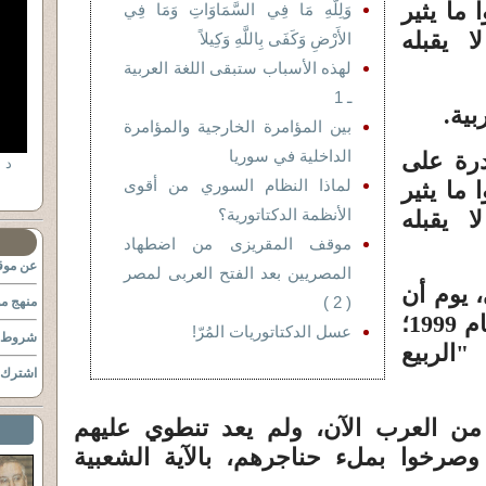
 ما يثير
وَلِلَّهِ مَا فِي السَّمَاوَاتِ وَمَا فِي
ا يقبله
الأَرْضِ وَكَفَى بِاللَّهِ وَكِيلاً
لهذه الأسباب ستبقى اللغة العربية
ـ 1
بية.
بين المؤامرة الخارجية والمؤامرة
الداخلية في سوريا
ادرة على
د 
لماذا النظام السوري من أقوى
 ما يثير
الأنظمة الدكتاتورية؟
ا يقبله
موقف المقريزى من اضطهاد
عن موقع
المصريين بعد الفتح العربى لمصر
 يوم أن
( 2 )
منهج مو
كتبت وادين كتابها، وصدر عام 1999؛
عسل الدكتاتوريات المُرّ!
شروط ا
الربيع
اشترك ب
ن العرب الآن، ولم يعد تنطوي عليهم
وصرخوا بملء حناجرهم، بالآية الشعبية