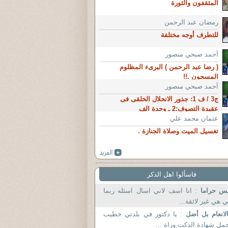
المثقفون والثورة
رمضان عبد الرحمن
للتطرف أوجه مختلفة
آحمد صبحي منصور
( رضا عبد الرحمن ) البرىء المظلوم
المسجون .!!
آحمد صبحي منصور
ج3 / ف 1: جذور الانحلال الخلقى فى
عقيدة التصوف:2 ـ وحدة الف
عثمان محمد علي
تغسيل الميت وصلاة الجنازة .
فاسألوا اهل الذكر
يس حراما
: انا اسف لاني اسال اسئله ربما
 هي غير لائقة...
لانعام بل أضل
: يا دكتور في بلدتي خطيب
مل شهادة الدكت وراة ...