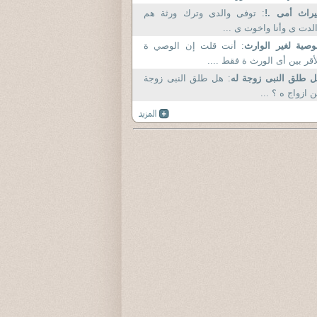
راث أمى .!
: توفى والدى وترك ورثة هم
لدت ى وأنا واخوت ى ...
وصية لغير الوارث
: أنت قلت إن الوصي ة
أقر بين أى الورث ة فقط ....
 طلق النبى زوجة له
: هل طلق النبى زوجة
 ازواج ه ؟ ...