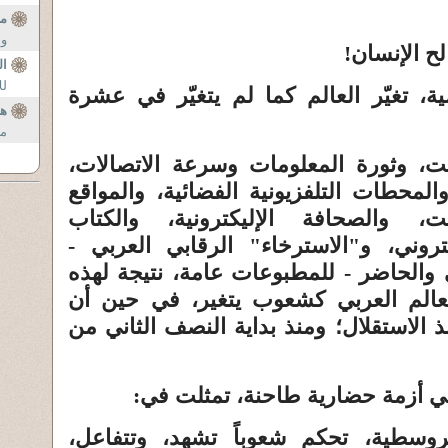
مي
وا
لح الإنسان!
ال
لل
 تغيّر العالم كما لم يتغيّر في عشرة
هل
من
رنت، وثورة المعلومات وسرعة الاتصالات،
المحطات التلفزيونية الفضائية، والمواقع
نت، والصحافة الإليكترونية، والكتاب
يكتروني، و"الاسترخاء" الرقابي العربي -
والحاضر - للمطبوعات عامة، نتيجة لهذه
لعالم العربي كشعوب يتغير، في حين أن
نذ الاستقلال؛ ومنذ بداية النصف الثاني من
في أزمة حضارية طاحنة، تمثلت في:
روسطية، تحكم شعوباً تشهد، وتتفاعل،