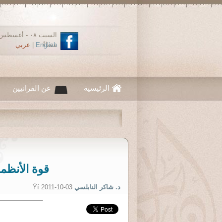
مساءً
English
|
عربي
الرئيسية
عن القرانيين
قوة الأنظمة
د. شاكر النابلسي
Ýí 2011-10-03