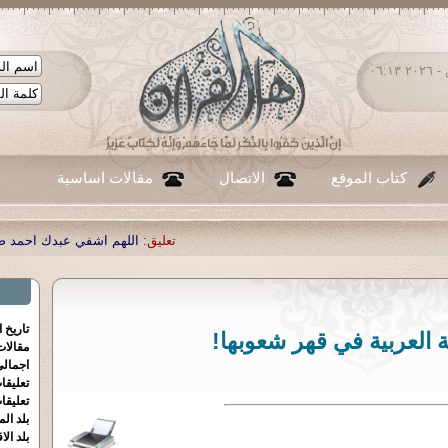
السبت ٠٨ - أغسطس - ٢٠٢٦ ٠٦:١٣
كتاب الموقع
الاتصال
مقالات اساسية
تعليق:
اللهم اشفي عبدك احمد صبحي منصور
|
تعليق:
...
|
تعلي
تاريخ 
 العربية في قهر شعوبها!
مقالا
اجمالي
تعليقا
تعليقا
بلد الم
بلد الا