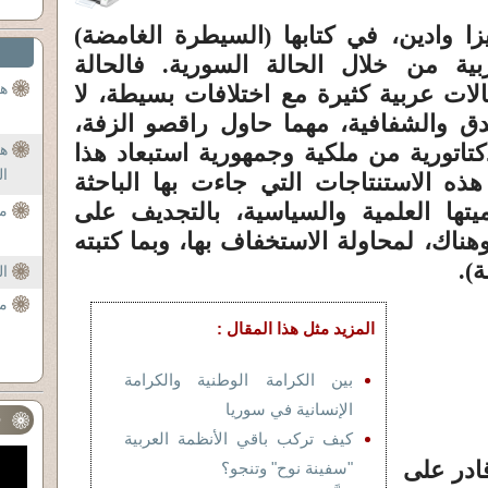
يزا وادين، في كتابها (السيطرة الغامضة)
ربية من خلال الحالة السورية. فالحالة
هل
لات عربية كثيرة مع اختلافات بسيطة، لا
ق والشفافية، مهما حاول راقصو الزفة،
تاتورية من ملكية وجمهورية استبعاد هذا
ه
ال
هذه الاستنتاجات التي جاءت بها الباحثة
يتها العلمية والسياسية، بالتجديف على
مص
وهناك، لمحاولة الاستخفاف بها، وبما كتبته
).
ال
مص
المزيد مثل هذا المقال :
بين الكرامة الوطنية والكرامة
الإنسانية في سوريا
ف
كيف تركب باقي الأنظمة العربية
قادر على
"سفينة نوح" وتنجو؟