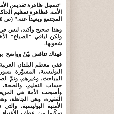
"تسجل ظاهرة تقديس الأسد،
الأمة. فظاهرة تعظيم الحاك
المجتمع وبعيداً عنه." (ص 60).
وهذا صحيح وأكيد، ليس في 
ولكن لباقي "الضباع" الأخ
شعوبها.
فهناك تناقض بيّنٌ وواضح بين
ففي معظم البلدان العربية، ل
البوليسية، المسوَّرة بسو
المباحث، وغيرهم. وتمَّ ا
حساب التعليم، والصحة، و
وأصبحت الأمة هي المريض
الفقيرة، وهي الجاهلة، وهي
الأمنية البوليسية، والتي 
تمكّنها من عطف الأغنياء 