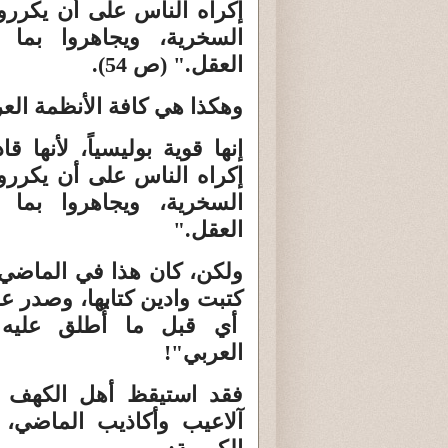
إكراه الناس على أن يكرروا
السخرية، ويجاهروا بما ل
العقل." (ص 54).
وهكذا هي كافة الأنظمة العر
إنها قوية بوليسياً، لأنها ق
إكراه الناس على أن يكرروا
السخرية، ويجاهروا بما ل
العقل."
ولكن، كان هذا في الماضي،
أي قبل ما أُطلق عليه "
العربي"!
فقد استيقظ أهل الكهف م
آلاعيب وأكاذيب الماضي، 