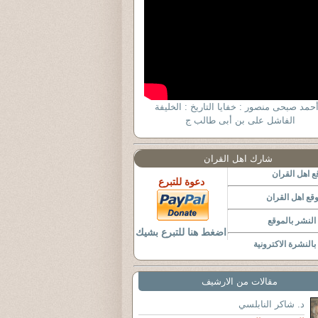
أحمد صبحى منصور : خفايا التاريخ : الخليفة
الفاشل على بن أبى طالب ج
شارك اهل القران
 اهل القران
دعوة للتبرع
قع اهل القران
لنشر بالموقع
اضغط هنا للتبرع بشيك
النشرة الاكترونية
مقالات من الارشيف
د. شاكر النابلسي