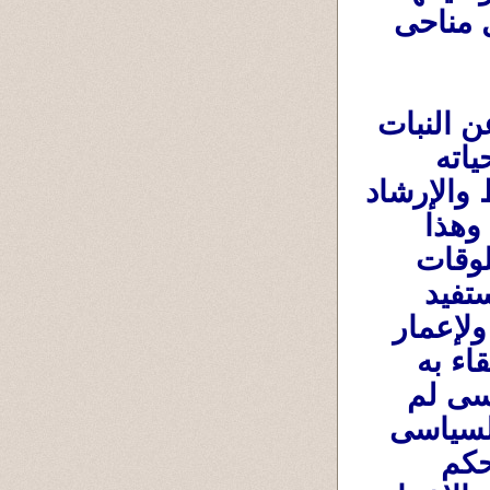
وقراراتها وقوانينها ......... وهكذا فى باقى كل مناحى 
وكذلك إشاراته فى آيات قرءانية علمية عن النبات 
أو الأرض أو الفلك أو خلق الإنسان ومراحل حياته 
البيولوجية والفسيولوجية ووووووو هى للوعظ والإرشاد 
فى إثبات أنه لا إله إلأا الله خالق هذه الأشياء وهذا 
الكون . وفى الأمر فى بحث طبيعة هذه المخلوقات 
ومحاولة فك شفرات قوانين التعامل معها لتستفيد 
البشرية من تسخيرها من الله جل جلاله لنا ، ولإعمار 
الأرض المُستمر وتحسين حياة الإنسان والإرتقاء به 
وبرفاهيته إلى يوم القيامة ..........وقبل أن أنسى لم 
يضع الإسلام قانونا أو شكلا أو نظاما للحكم السياسى 
للدولة ..وإنما وضع كما قلت مبادىء عامة للحكم 