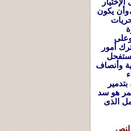
وللحياة يجب أن تكون مبنية على الشورى فى الإختيار 
للأكفأ وللطريقة التى يُدار بها احُكم المُجتمع ،وأن يكون 
التطبيق تحت سقف ومظلة إقامة وتطبيق الحريات 
والعدل والسلام والأمن والتوزيع العادل للثروة 
والسلطة بين الناس جميعا دون تمييز .........وعلى 
المثجتمع كما قلت بالإصلاح المُستمر ،وعدم ترك أمور 
الإستبداد والطغيان والبغى والفساد إلى أن تستفحل 
ويتحول المُجتمع إلى طبقتين طبقة أسياد وآلهة وأنصاف 
آلهة ومليارديرات ،وطبقة عبيد وجوعى وفقراء 
ومساكين وأبناء سبيل ومُستعبدين ، ويقومون بتدمير 
الأرض وما عليها ومن عليها . فالإصلاح المُستمر هو سد 
ووقاية المُجتمع من الإنهيار ومن الدمار الشامل الذى 
فهذا بإختصار كان تعقيبى على موضوع (النص 