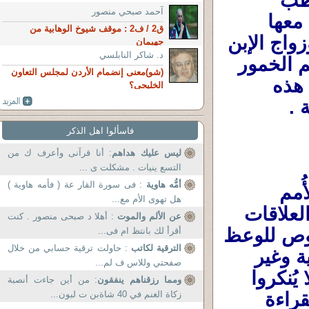
المسلم ومكتوبة عليه فى القاهرة أو فى القطب 
آحمد صبحي منصور
الشمالى أو الجنوبى ........................ويدخل معها 
ق2 / ف2 : موقف شيوخ الوهابية من
المحرمات مثل نصوص تحريم الزنا ،والقتل وزواج الإبن 
جهيمان
د. شاكر النابلسي
من أمه وإبنته وأخته وزوجة أبيه وهكذا وتحريم الخمور 
(شو)معنى إنضمام الأردن لمجلس التعاون
وأكل الميتة . وشهادة الزور وووووووو ..فكل هذه 
الخليجى؟
 .
فاسألوا اهل الذكر
ليس عليك هداهم
: أنا قرآنى وأعرف ك من
التسع ينيات . مشكلت ى ...
أمُّه هاوية
: فى سورة القار عة ( فأمه هاوية )
نصوص تتحدث فى قصص القرءان عن الأُمم 
هل تهوى الأم مع...
السابقة وأنبيائهم وتاريخهم وبعض من تاريخ العلاقات 
عن الألم والموت
: أهلا د صبحى منصور . كنت
بينهم وإشارات عن تشريعاتهم ..... فهذه نصوص للوعظ 
أقرأ لك بانتظ ام فى...
الترقية لكاتب
: حاولت ترقية حسابي من خلال
والإرشاد والتأسى بها. فهى نصوص إسترشادية وغير 
صفحتي وللاس ف لم...
مُلزمة للمُسلمين فى تطبيقها (ولكن عليهم ألا يُنكروا 
ومما رزقناهم ينفقون
: من أين جاءت أنصبة
وجودها فى القرءان ولا يمكن أن يتجاهلوها كقراءة 
زكاة الغنم في 40 شاةبن ت لبون...