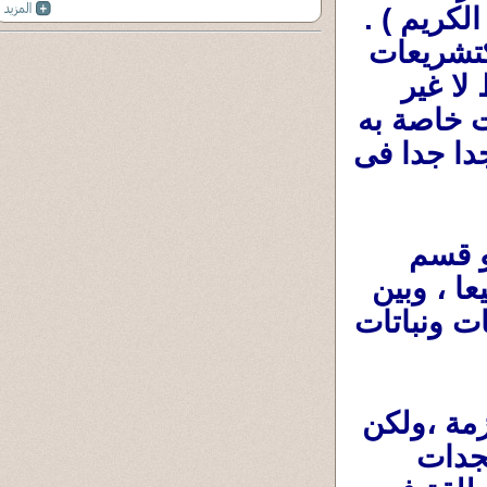
وتدبر أو ينكروا الإيمان بها كجزء من القرءان الكريم ) . 
ويدخل معها بعض آيات القرءان التى جاءت كتشريعات 
خاصة بالنبى عليه السلام وأزواجه وحده فقط لا غير 
.فهى ليست تشريعات للمُسلمين . وإنما كانت خاصة به 
هو عليه السلام فى حياته (وهى قليلة للغاية جدا جدا فى 
.... هو قسم 
ونوع خاص بالمعاملات المدنية بين البشر جميعا ، وبين 
البشر والبيئة المحيطة به من جمادات وحيوانات ونباتات 
فمعظمها أو كلها وضعت قواعد عأمة مُلزمة ،ولكن 
تتغير طرق تطبيقها حسب تغير الزمان ومُستجدات 