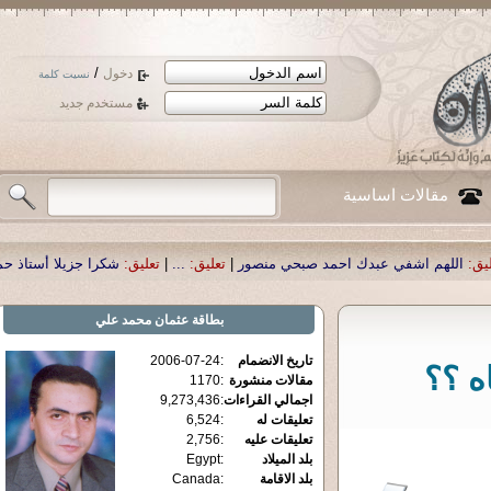
/
دخول
نسيت كلمة
مستخدم جديد
مقالات اساسية
حمد صبحي منصور
|
تعليق:
...
|
تعليق:
شكرا جزيلا أستاذ حمد الحمد .أكرمكم الله .
|
ت
بطاقة
عثمان محمد علي
تاريخ الانضمام
:
2006-07-24
ه ؟؟
مقالات منشورة
:
1170
اجمالي القراءات
:
9,273,436
تعليقات له
:
6,524
تعليقات عليه
:
2,756
بلد الميلاد
:
Egypt
بلد الاقامة
:
Canada