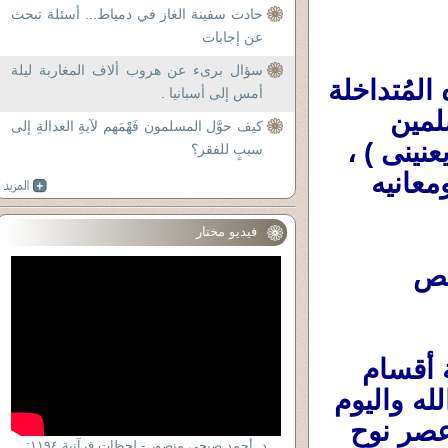
حادث سفينة الغاز في دمياط... أسئلة تبحث
عن إجابات
سؤال برىء عن هروب ألاف المغاربة ليلة
سؤال مُهم ويحتاج إلى فصل بين عناصره المُتداخلة 
أمس إلى أسبانيا .
بين تعدد مصادر النصوص المُقدسة عند المُسلمين 
كيف حوَّل المسلمون فَهْمَهم لآيةِ العدالةِ إلى
(وأتحدث هنا عن المُسلمين فقط لأن هذا ما يعنينى ) ، 
سببٍ للفقر؟
وبين تداخل وإختلاط مفاهيم النص المقدس ومعانيه 
فيديو مختار
خلينى أتحدث عن القرءان الكريم لأنه النص 
فالنصوص فى القرءان الكريم على أربعة أقسام 
وأنواع ... قسم يتحدث عن الإيمان بلا إله إلا الله واليوم 
الآخر وعن الغيب (الماضوى مثلما حدث فى عصر نوح 
د. أحمد صبحى منصور - لحظات قرآنية ١١٩٤: