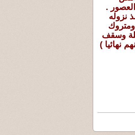
المقدس) وثباته أو تغييره أو تغيير معناه عبر العصور . 
فلابد أن نفصل بين ما هو ثابت نصا ومعنى منذ نزوله 
إلى يوم القيامة . وما هو ثابت ومقدس نصا ،ومتروك 
آلياته وآليات تطبيقه للمُجتمع ولكن تحت مظلة وسقف 
(الحرية والعدل وحقوق الإنسان دون تمييز بينهم نهائيا ) 