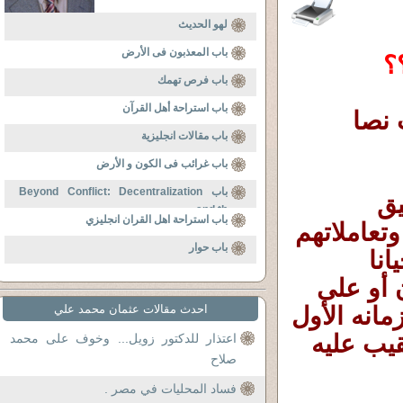
لهو الحديث
باب المعذبون فى الأرض
؟
باب فرص تهمك
باب استراحة أهل القرآن
النص المقدس ثابت نصا ومعنى ،ام ثابت نصا 
باب مقالات انجليزية
باب غرائب فى الكون و الأرض
باب Beyond Conflict: Decentralization
سؤال مُهم ،ويتكرر كثيرا نظرا لسوء تطبيق 
and th
باب استراحة اهل القران انجليزي
المُسلمين للنص المُقدس ، ولسوء معاملتهم وتعاملاتهم 
باب حوار
،فلذلك تُطرح هذه الأسئلة ويُطال أصحابها أحيانا 
بسقوط النص وعدم صلاحيته للزمان والمكان أو على 
الأقل سقوط معناه الذى كان مفهوما به فى زمانه الأول 
احدث مقالات عثمان محمد علي
، ووجوب تجاهله كنصى وكمعنى الآن ...فللتعقيب عليه 
اعتذار للدكتور زويل... وخوف على محمد
صلاح
فساد المحليات في مصر .