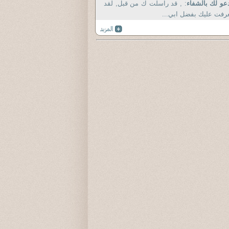
عو لك بالشفاء
: , قد راسلت ك من قبل, لقد
رفت عليك بفضل ابي...