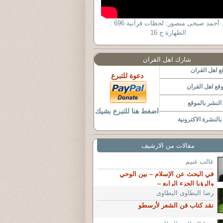
د. أحمد صبحى منصور: لحظات قرآنية 696 :
الطهارة ج 16
شارك اهل القران
 اهل القران
دعوة للتبرع
قع اهل القران
لنشر بالموقع
اضغط هنا للتبرع بشيك
النشرة الاكترونية
مقالات من الارشيف
غالب غنيم
في البحث عن الإسلام – بين الوحي
والرؤيا الجزء الرابع –
رضا البطاوى البطاوى
نقد كتاب فن الشعر لأرسطو