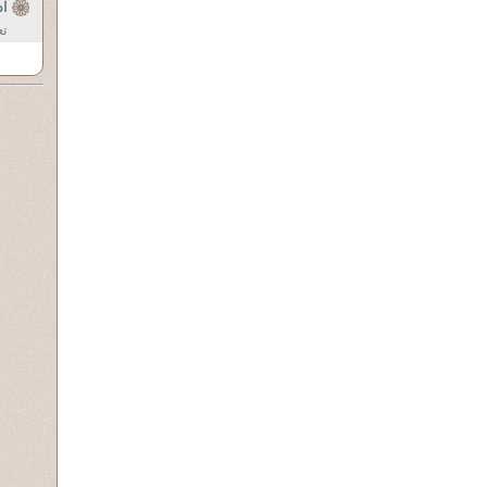
اد
تع