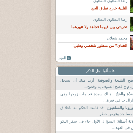
رضا البطاوى البطاوى
التلبية خارج نطاق الحج
رضا البطاوى البطاوى
تجربتى بين فيهما فجاهد ولا تنهرهما
محمد شعلان
الختان٣ من منظور شخصي وطبي!
فاسألوا اهل الذكر
ح الشيعة والصوفية
: أريد منك أن تسجل
نام ج فضح الصوف ية وفضح...
عدّة والحجّ
: هناك سيدة قد مات زوجها وهي
زال ت في فترة...
رونا والسلفيون
: قد قامت الحكو مه باغلا ق
مسا جد وفرض حظر...
اثة أسئلة
: السؤا ل الأول جاء فى سفر التكو
 فى العهد...