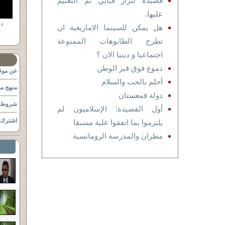
قصيدة لنزار قباني تم التعتيم
عليها.
هل يمكن للسينما الامازيغية ان
تطرح الطابوهات الممنوعة
اجتماعيا و دينيا الان ؟
دموع فوق قبر الوطن
عن موقع
أحلم بالحب والسلام
منهج مو
دولة قمعستان
شروط ا
أول القصيدة: الإسلاميون لم
اشترك ب
يلتزموا بما اتفقوا علية مسبقا
مطران والمدرسة الرومانسية