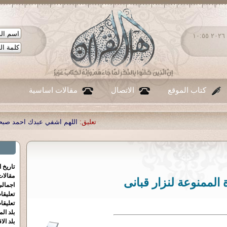
الأحد ٠٩ - أغسطس - ٢٠٢٦ ١٠:٥٥
كتاب الموقع
الاتصال
مقالات اساسية
تعليق:
اللهم اشفي عبدك احمد صبحي منصور
|
تعليق:
...
|
تعليق:
تاريخ 
مقالا
 الممنوعة لنزار قبانى
اجمالي
تعليقا
تعليقا
بلد الم
بلد الا