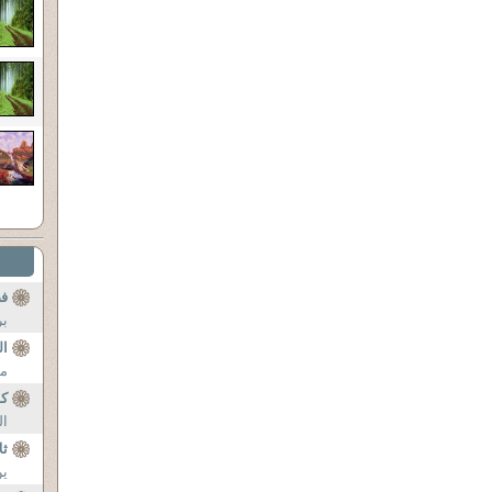
فض
بر
ال
ما
كو
ال
ثل
ين