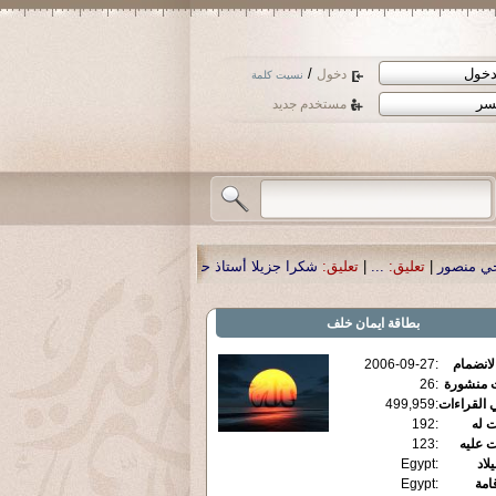
/
دخول
نسيت كلمة
مستخدم جديد
شكرا جزيلا أستاذ حمد الحمد .أكرمكم الله .
|
تعليق:
نسأل الله تعالى أن يمن بالشفا
بطاقة
ايمان خلف
الانضمام
:
2006-09-27
ت منشورة
:
26
 القراءات
:
499,959
ت له
:
192
ت عليه
:
123
يلاد
:
Egypt
قامة
:
Egypt