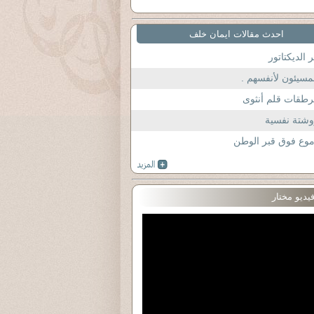
احدث مقالات ايمان خلف
 الديكتاتور
مسيئون لأنفسهم .
طقات قلم أنثوى
وشتة نفسية
وع فوق قبر الوطن
يديو مختار