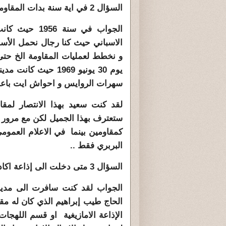
السؤال 2 في اية سنة بدات المقاومة ؟؟
الجواب في سن
الاسباني حيث كنا رجال نحمل الأسل
و نخطط لعمليات المقاومة الخ حتى
يوم 30 يونيو 1969 ح
سهرات الروايس و احواش ايت باعم
لقد كنت سعيد بهذا الانتصار لمقاو
ستعترف بهذا الجميل لكن مع مرور ا
كمقاومين بينما في الاعلام العموم
البربري فقط ..
السؤال 3 متى دخلت الى إذاعة اكادير الجهوية ؟
الحاج طيب إبراهيم الذي كان له مق
الإذاعة الامازيغية او قسم اللهج