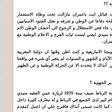
ة 1956 حيث كانت قبائل ايت باعمران مازالت تحت وطاة الاستعمار
حة دفاعا عن الوطن و شرفه و نقتل الجنود الاسبانيين
 جاء فجر الاستقلال و الرجوع الى أحضان الوطن الام
يث كانت مدينة سيدي ايفني لبست ثياب الفرح و الاعلام الوطنية مع
ران .
متنا الامازيغية و كنت اظن وقتها ان دولتنا المغربية
لأيام و الشهور و السنوات لم يتغير أي شيء في واقعنا
ي آنذاك لا يتحدث الا عن الحركة الوطنية و عن الظهير
الجواب لقد كنت سافرت الى مدينة الرباط صيف سنة 1970 لزيارة عمي الفقيه سيدي
ام كبير لدى الجميع في الرباط و له معارف كثيرة داخل
ات كما كانت تسمى آنذاك فاقترح علي ان اعمل كمقدم