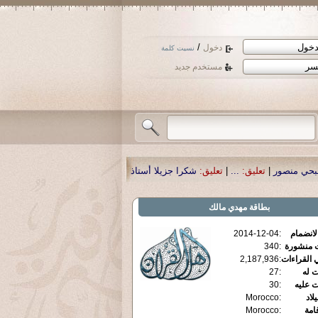
/
دخول
نسيت كلمة
مستخدم جديد
شكرا جزيلا أستاذ حمد الحمد .أكرمكم الله .
|
تعليق:
نسأل الله تعالى أن يمن بالشف
بطاقة
مهدي مالك
الانضمام
:
2014-12-04
ت منشورة
:
340
 القراءات
:
2,187,936
ت له
:
27
ت عليه
:
30
يلاد
:
Morocco
قامة
:
Morocco