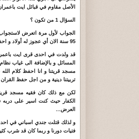
الأصل مقاوم في قبائل ايت باعمران 
السؤال 1 من تكون ؟
الجواب لأول مرة اتعرض لاستجواب 
95 سنة الان أي عجوز له أولاد و احفاد و زوجات الخ من متاع الدنيا .
قد ولدت في احدى قرى ايت باعمران 
المسائل و بالإضافة الى غياب نظام
مسجد قريتنا و انا احفظ كلام الله 
تربيتنا دينية و من اجل حفظ القرا
لكن مع ذلك كان فقيه مسجد قريتن
الكفار حيث كنت اسير على دربه 
العرض...
و لذلك قتلت جندي اسباني في احدى
فتيات دورنا و ربما كان قد شرب كثير