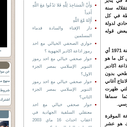
 في يناير
وَأَنَّ الْمَسَاجِدَ لِلَّهِ فَلا تَدْعُوا مَعَ اللَّهِ
قلاله سنة
أَحَداً
فرطة في كل
أَإِلَهٌ مَّعَ اللَّهِ
ادي لدولة
دار الإفتاء والسادة قدماء
لبعض قوله
المسلمين
حواري الصحفي الخيالي مع احد
لقد أسست إذاعة اكادير الجهوية سنة 1971 أي
م
رموز اذاعة اكادير الجهوية ؟
كل ما هو
حوار صحفي خيالي مع احد رموز
عة اكادير
التنوير الإسلامي بمصر الجزء
عن موقع
سطحي بدون
الاول؟
تاج أغاني
منهج مو
حوار صحفي خيالي مع احد رموز
لتي ظهرت
التنوير الإسلامي بمصر الجزء
شروط ا
ما سماها
الثاني؟
اشترك ب
وسي.
حوار صحفي خيالي مع احد
معتقلي السلفية الجهادية في
عة الموقرة
اعقاب احداث 16 ماي 2003
ذاك هو عشر