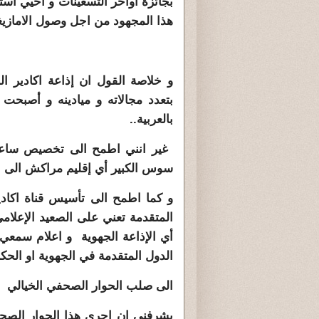
بجائزة أواخر التسعينات و احيي است
هذا المجهود من اجل وصول الامازيغي
و خلاصة القول ان إذاعة اكادير ا
بالعربية..
غير انني اطمح الى تخصيص ساعات
سوس الكبير أي إقليم مراكش الى ال
و كما اطمح الى تأسيس قناة اكادير
المتقدمة تعني على الصعيد الإعلا
أي الإذاعة الجهوية و اعلام سمعي 
الدول المتقدمة في الجهوية او الحكم 
الى صلب الحوار الصحفي ا
يشرفني ان اجري هذا الحوار الصحف