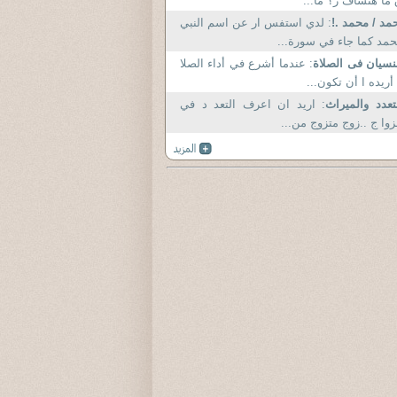
ما هتساف ر؟ ما...
مد / محمد .!
: لدي استفس ار عن اسم النبي
مد كما جاء في سورة...
نسيان فى الصلاة
: عندما أشرع في أداء الصلا
أريده ا أن تكون...
تعدد والميراث
: اريد ان اعرف التعد د في
زوا ج ..زوج متزوج من...