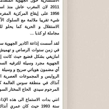
الاستشارية حول الجهوية المتقدمة
2011 لان المغرب عاش منذ است
1956 على إيقاع المركزية الم
شيء تقريبا ملائمة مع السلوك الأح
الاستقلال و الحرية كما يحلو ل
مجاملة او كذبا ...
في زمن سنوات الرصاص و تهميش 
امازيغي بشكل فضيع حيث كانت إذا
الجهوية مجرد وسيلة للترفيه ال
أي مضمون هوياتي صريح و وسيلة لان
الروايس و المجموعات العصرية ا
آنذاك في منطقة سوس العالمة ك
المرحوم سيدي الحاج المختار الس
انني بدات الاستماع الى هذه الإذا
سنة 1993 حيث كان عمري آن