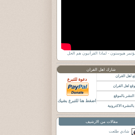
ؤتمر هيوستون - لماذا القرآنيون هم الحل
شارك اهل القران
 اهل القران
دعوة للتبرع
قع اهل القران
لنشر بالموقع
اضغط هنا للتبرع بشيك
النشرة الاكترونية
مقالات من الارشيف
شادي طلعت