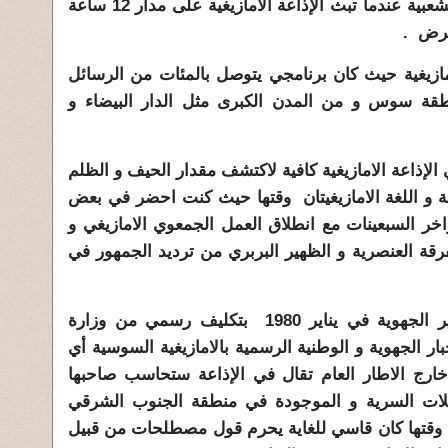
لبرنامج حول الامثال الامازيغية او الشعبية عندما تبث الإذاعة الامازيغية على مدار 12 ساعة
لامازيغية حيث كان برنامجي يتوصل بالمئات من الرسائل
طقة سوس و من المدن الكبرى مثل الدار البيضاء و
الإذاعة الامازيغية كافية لاكتشف مقدار الحيف و الظلم
فة و اللغة الامازيغيتان وقتها حيث كنت احضر في بعض
ر السبعينات مع انطلاق العمل الجمعوي الامازيغي و
قة العنصرية و الظهير البربري من ترديد الجمهور في
لقد انتقلت للعمل في إذاعة اكادير الجهوية في يناير 1980 بتكليف رسمي من وزارة
خبار الجهوية و الوطنية الرسمية بالامازيغية السوسية أي
ارج الاطار العام تقال في الإذاعة ستحاسب صاحبها
لات السرية و الموجودة في منطقة الجنوب الشرقي
فزة وقتها كان قاسي للغاية يحرم قول مصطلحات من قبيل