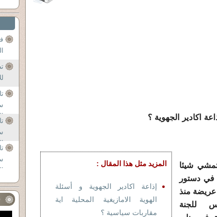
فن
ال
ت
لل
تا
س
ال
ة اكادير الجهوية ؟
تا
اي
س
ضعة
ال
تا
اي
س
المزيد مثل هذا المقال :
تمشي شيئا
ال
 في دستور
اي
إذاعة اكادير الجهوية و أسئلة
 عريضة منذ
الهوية الامازيغية المحلية اية
ف
س للجنة
مقاربات سياسية ؟