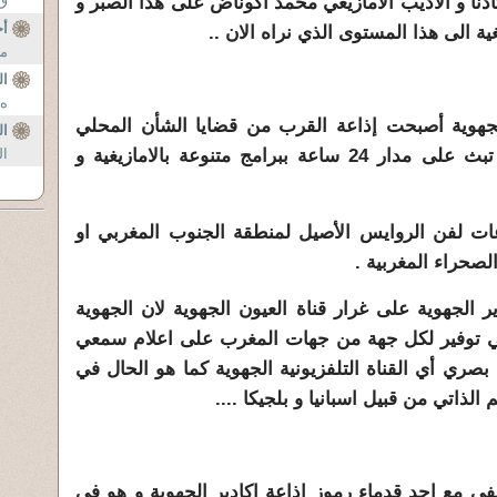
اذنا و الاذيب الامازيغي محمد اكوناض على هذا الصبر و
ق 
أح
ة الى هذا المستوى الذي نراه الان ..
مح
ال
ه 
لجهوية أصبحت إذاعة القرب من قضايا الشأن المحلي
ال
بتعدد مجالاته و ميادينه و أصبحت تبث على مدار 24 ساعة ببرامج متنوعة بالامازيغية و
ال
 لفن الروايس الأصيل لمنطقة الجنوب المغربي او
صحراء المغربية .
 الجهوية على غرار قناة العيون الجهوية لان الجهوية
مي توفير لكل جهة من جهات المغرب على اعلام سمعي
بصري أي القناة التلفزيونية الجهوية كما هو الحال في
الذاتي من قبيل اسبانيا و بلجيكا ....
لخيالي
ي مع احد قدماء رموز إذاعة اكادير الجهوية و هو في