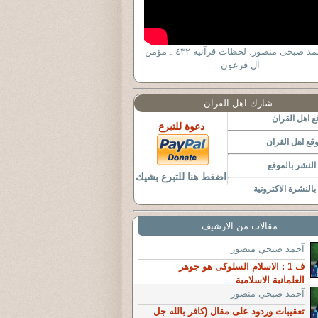
د. أحمد صبحى منصور: لحظات قرآنية ٤٣٢ : مؤمن
آل فرعون
شارك اهل القران
 اهل القران
دعوة للتبرع
قع اهل القران
لنشر بالموقع
اضغط هنا للتبرع بشيك
النشرة الاكترونية
مقالات من الارشيف
آحمد صبحي منصور
ف 1 : الاسلام السلوكى هو جوهر
العلمانية الاسلامية
آحمد صبحي منصور
تعقيبات وردود على مقال (كافر بالله جل