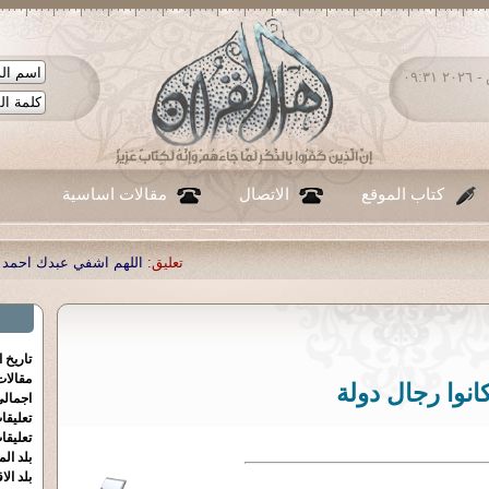
الجمعة ٠٧ - أغسطس - ٢٠٢٦ ٠٩:٣١
كتاب الموقع
الاتصال
مقالات اساسية
تعليق:
اللهم اشفي عبدك احمد صبحي منصور
|
تعليق:
...
تاريخ 
مقالا
انوا رجال دولة
اجمالي
تعليقا
تعليقا
بلد الم
بلد الا