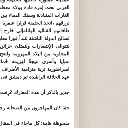
العربى تحت إمرة قادة وولاة معظم
الغارات المتبادلة وسفك الدماء بين
لرزقهم ،اتخذ الخليفة قرارا عبقريا
طاقاتهم القتالية الهائلةإلى خارج
لصالح الدولة الناشئة لتبدأ فورا 
لتتوالى الإنتصارات ولتمتلئ خزائ
المجلوبة من البلاد المهزومة ولتع
سبايا وأسرى نتيجةً لهزيمة حُما
امبراطورية ثرية مترامية الأطراف 
عهد الخلافة الراشدة ثم دمشق فى عهد
جدير بالذكر أن هذه المعارك عُرِفت 
حقا كان المهاجرون من الصحابة رج
ملحوظة هامة؛ كل ماجاء فى المقال 