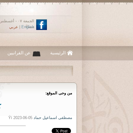
مساءً
English
|
عربي
الرئيسية
عن القرانيين
من وحى الموقع:
ك
مصطفى اسماعيل حماد
Ýí 2023-06-05