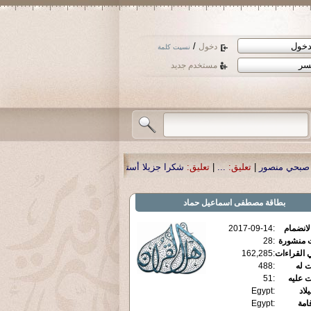
/
دخول
نسيت كلمة
مستخدم جديد
|
تعليق:
شكرا جزيلا أستاذ حمد الحمد .أكرمكم الله .
|
تعليق:
نسأل الله تعالى أن يم
بطاقة
مصطفى اسماعيل حماد
الانضمام
:
2017-09-14
ت منشورة
:
28
 القراءات
:
162,285
ت له
:
488
ت عليه
:
51
يلاد
:
Egypt
قامة
:
Egypt