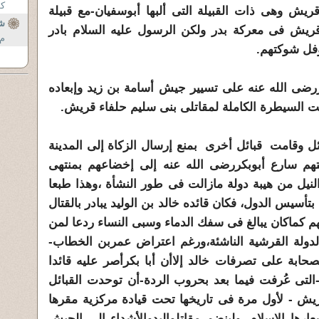
كو
ريش وهى ذات القبيلة التى ألبها أبوسفيان-مع قبيلة
شك
قريش فى معركة بدر ولكن الرسول عليه السلام بادر
م 
فل شوكتهم.
ررضى الله عنه على تسيير جيش أسامة بن زيد وإبعاده
ت السيطرة الكاملة لمقاتلى بنى سليم حلفاء قريش.
ئل وقامت قبائل أخرى بمنع إرسال الزكاة إلى المدينة
تهم سارع أبوبكررضى الله عنه إلى إخضاعهم بمنتهى
لنيل من هيبة دولة مازالت فى طور النشأة ،وهذا طبعا
تأسيس الدول، فكان قائده خالد بن الوليد يبادر بالقتال
م كماكان يبالغ فى سفك الدماء وسبى النساء ردعا لمن
ولة القرشية الناشئة،ورغم اعتراض عمربن الخطاب-
لصحابة على تصرفات خالد إلاأن أبا بكرأصر عليه قائدا
التى عُرفت فيما بعد بحروب الردة-أن توحدت القبائل
قريش - لأول مرة فى تاريخها تحت قيادة مركزية مقرها
عارها الإسلام ،ولينضم مقاتلوالبدوالأشداء إلى الجيش