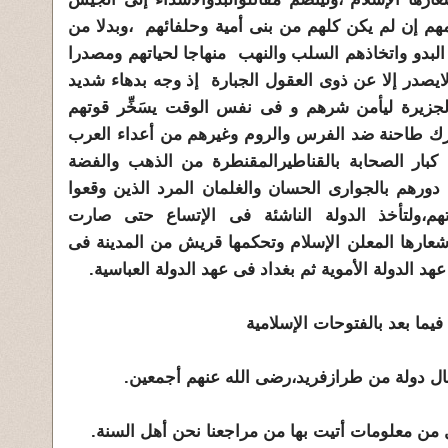
هم إن لم يكن كلهم من بنى أمية وحلفائهم ،وبدلا من
 البدو واتخاذهم السلب والنهب منهاجا لحياتهم ومصدرا
 لايصدر إلا عن ذوى العقول الجبارة إذ وجه بدهاء شديد
 الجزيرة ليأمن شرهم و فى نفس الوقت يسَخِّر قوتهم
معارك طاحنة ضد الفرس والروم وغيرهم من أعداء العرب
ن كبار الصحابة بالقناطيرالمقنطرة من الذهب والفضة
ج دورهم بالجوارى الحسان والغلمان المرد الذين وقعوا
تهم،ولتأخذ الدولة الناشئة فى الإتساع حتى صارت
شعارها المعلن الإسلام وتحكمها قريش من المدينة فى
 الدولة الأموية ثم بغداد فى عهد الدولة العباسية.
فيما بعد بالفتوحات الإسلامية
ال دولة من طرازفريد،رضى الله عنهم أجمعين.
من معلومات أتيت بها من مراجعنا نحن أهل السنة.