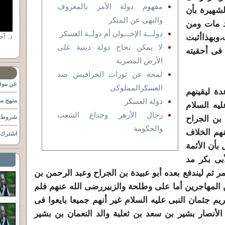
مفهوم دولة الأمر بالمعروف
لشهيرة بأن
والنهى عن المنكر
د مات ومن
دولـــة الإخـــوان أم دولــة العسكر
،وبهذاأثبت
لا يمكن نجاح دولة دينية على
فى أحقيته
الأرض المصرية
لمحة عن ثورات الحرافيش ضد
عن موقع
العسكرالمملوكى
ة ليقينهم
دولة العسكر
منهج مو
يه السلام
رجال الأزهر وخداع الشعب
شروط ا
 بن الجراح
والحكومة
هم الخلاف
اشترك ب
بأن الأئمة
بى بكر مد
مر ثم ليندفع بعده أبو عبيدة بن الجراح وعبد الرحمن بن
مهاجرين أما على وطلحة والزبيررضى الله عنهم فلم
يم جثمان النبى عليه السلام غير أنهم جميعا بايعوا فى
لأنصار بشير بن سعد بن ثعلبة والد النعمان بن بشير