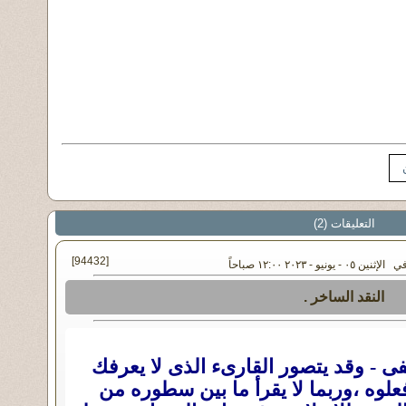
التعليقات (2)
[94432]
ن ٠٥ - يونيو - ٢٠٢٣ ١٢:٠٠ صباحاً
النقد الساخر .
 - وقد يتصور القارىء الذى لا يعرفك
علوه ،وربما لا يقرأ ما بين سطوره من