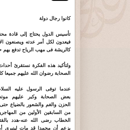
كانوا رجال دولة
تأسيس الدول يحتاج إلى قادة محن
فيعدون لكل أمر عدته ويصنعون الأ
كالريشة فى مهب الرياح تدفع بهم ح
ولتأكيد هذه الفكرة نستقرئ أحداث 
الصحابة رضوان الله عليهم جميعا كان
عندما توفى الرسول عليه السل
بعض الصحابة وكبر عليهم موته 
الحزن والغم والشعور بالضياع حتى 
من السابقين الأولين من المهاجر
الخطاب رضى الله عنه-هدد بالق
يزعم أن محمدا قد مات لينبرى أ