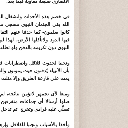
الأنصارى صنيعة معاوية فيما بعد.
فى خضم هذه الأحداث وانشغال الص
الله بقى الجثمان النبوى مسجى من
كانوا يعلمون- كما حدثنا عنهم الثقا
فيها الدود ولاتأكلها الأرض، لهذ
النبوى دون تكريمه بالدفن ولو تطل
وتجنبا لحدوث قلاقل واضطرابات فى
بأن الأنبياء يُدفنون حيث يموتون و
يمت على قارعة الطريق وإلا مثلت ع
ومنعا لأى تجمهر لاتؤمن نتائجه، ل
صلوا أرسالا أى جماعات متفرقين
تصلّي عليه فرادى وتخرج ثم تدخل 
وأخذا بالأسباب وتجنبا للقلاقل و