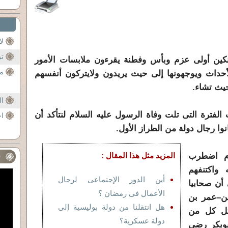
لا
تز
كين أولى عزم وبأس وفطنة يقرءون ملابسات الأمور
مص
حداث ويوجهونها إلى حيث يريدون ولايتركون أنفسهم
يث تشاء.
ال
الفترة التى تلت وفاة الرسول عليه السلام لنتأكد أن
اخ
وا رجال دولة من الطراز الأول.
ام اضطرب
المزيد مثل هذا المقال :
ف
واكتنفهم
أين الدور الإجتماعى لرجال
أن صحابيا
الأعمال فى رمضان ؟
ين–عمر بن
هل انتقلنا من دولة بوليسية إلى
تل كل من
دولة عسكرية؟
بوبكر رضى