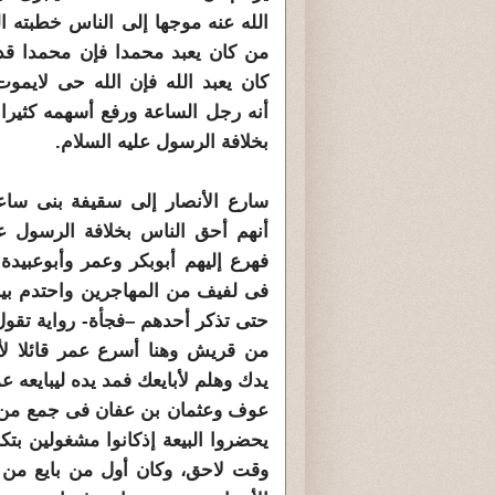
الله عنه موجها إلى الناس خطبته ا
من كان يعبد محمدا فإن محمدا ق
كان يعبد الله فإن الله حى لايموت
أنه رجل الساعة ورفع أسهمه كثيرا 
بخلافة الرسول عليه السلام.
سارع الأنصار إلى سقيفة بنى ساعد
أنهم أحق الناس بخلافة الرسول عل
فهرع إليهم أبوبكر وعمر وأبوعبيدة
فى لفيف من المهاجرين واحتدم بين
حتى تذكر أحدهم –فجأة- رواية تقول 
من قريش وهنا أسرع عمر قائلا لأ
يدك وهلم لأبايعك فمد يده ليبايعه ع
عوف وعثمان بن عفان فى جمع من ال
يحضروا البيعة إذكانوا مشغولين بتكر
وقت لاحق، وكان أول من بايع من ا