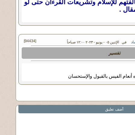
لفتهم للإسلام وتشريعات القرءان حتى لو
قال .
[94434]
اد
في الإثنين ٠٥ - يونيو - ٢٠٢٣ ١٢:٠٠ صباحاً
تفسير
 أنعام الفيس بالقبول والإستحسان
أضف تعليق