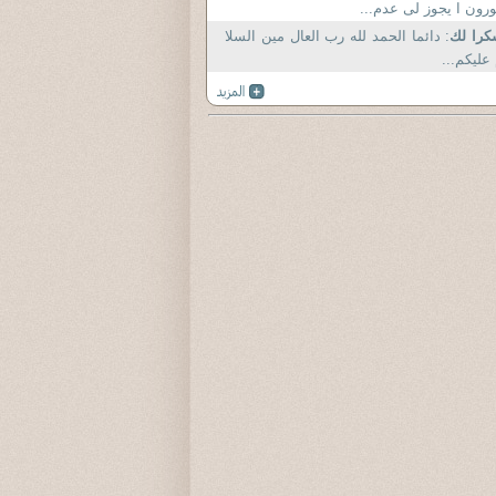
رون ا يجوز لى عدم...
را لك
: دائما الحمد لله رب العال مين السلا
عليكم...