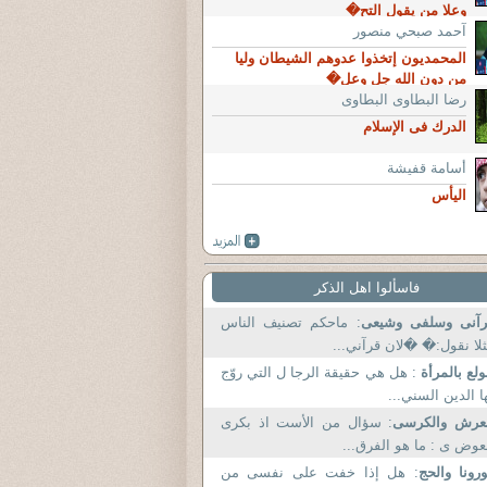
وعلا من يقول التح�
آحمد صبحي منصور
المحمديون إتخذوا عدوهم الشيطان وليا
من دون الله جل وعل�
رضا البطاوى البطاوى
الدرك فى الإسلام
أسامة قفيشة
اليأس
فاسألوا اهل الذكر
رآنى وسلفى وشيعى
: ماحكم تصنيف الناس
لا نقول:� �لان قرآني...
ولع بالمرأة
: هل هي حقيقة الرجا ل التي روّج
ا الدين السني...
لعرش والكرسى
: سؤال من الأست اذ بكرى
عوض ى : ما هو الفرق...
رونا والحج
: هل إذا خفت على نفسى من