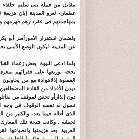
مقاتل من قبيلة بنى سليم حلفاء ق
غطفان- لغزو المدينة إبان هزيمة 
بمهاجمتهم فى عقردارهم فهزمهم و
ولضمان استقرار الأمورأصر أبو بك
عن المدينة ليكون الوضع الأمنى تح
ولما ادعى النبوة بعض زعماء القبا
بحجة توزيعها على فقرائهم بمعرف
القسوة إذلاهوادة مع من يحاولون ا
ديدن الأفذاذ من القادة المضطلعين ب
دون إنذارأو تحقق لموقف من يقاتله
تسول له نفسه الوقوف فى وجه الد
الذى أقاله فيما بعد- والكثير من ا
لجيشه ، وكانت نتيجة تلك المعارك-
العربية -بعد هزيمتها وانصياعها ل
المدينة المنورة حاكمها الخليفة وش