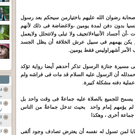
حابة رضوان الله عليهم باختيارمن سيحكم بعد رسول
سيا بدون دفن لمدة يومين ،ولاغضاضة فى ذلك لأنهم
ت -أن أجساد الأنبياءلاتجيف ولا تبلى ولاتتحلل ولايعمل
ا لم يكن يهمهم فى سبيل عرش الخلافة أن يظل الجسد
ب الأمر أشهراوليس فقط يومين.
 مسيرة جنازة الرسول تذكر أحدهم أيضا رواية تؤكد
الحمدلله أن الرسول عليه السلام قد مات فى فراشه ولم
ملية دفنه مشكلة كبيرة.
ق
مث
م يسمح للجميع بالصلاة عليه جماعةً فى وقت واحد بل
ال
 لم يؤمهم إمام واحد بحيث تدخل جماعةٌ من الناس
له
جماعة أخرى ، وهكذا
ا
ال
إرهابا لمن تسول له نفسه أن يعترض تصادف وجود ألفى
كو