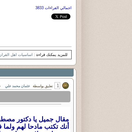
اجمالي القراءات 3833
للمزيد يمكنك قراءة :
اساسيات اهل القران
1
تعليق بواسطة
عثمان محمد علي
في الإثني
مقال جميل يا دكتور مصطفى
أنك تكتب مادحا لهم ولما ف