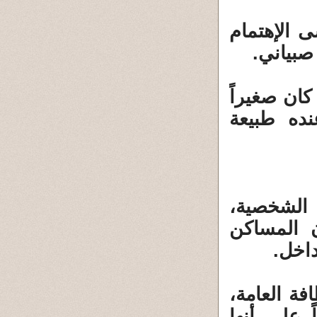
ى الإهتمام
صبياني.
كان صغيراً
نده طبيعة
ة الشخصية،
ن المساكن
داخل.
افة العامة،
 على أنها