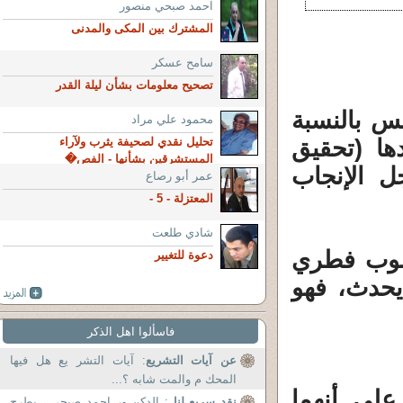
آحمد صبحي منصور
المشترك بين المكى والمدنى
سامح عسكر
تصحيح معلومات بشأن ليلة القدر
نس بالنسبة
محمود علي مراد
دها (تحقيق
تحليل نقدي لصحيفة يثرب ولآراء
المستشرقين بشأنها - الفص�
 الإنجاب
عمر أبو رصاع
المعتزلة - 5 -
شادي طلعت
سلوب فطري
دعوة للتغيير
يحدث، فهو
فاسألوا اهل الذكر
عن آيات التشريع
: آيات التشر يع هل فيها
المحك م والمت شابه ؟...
على أنهما
نقد سريع لنا
: الدكن ور احمد صبحي ، يطرح