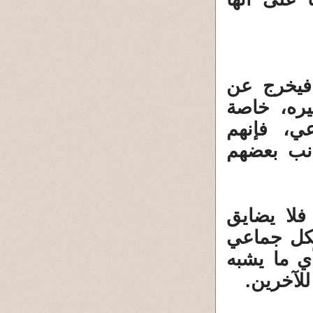
 فيخرج عن
يره، خاصة
ي، فإنهم
نب بعضهم
فلا يضايق
شكل جماعي
 ما يشبه
لآخرين.