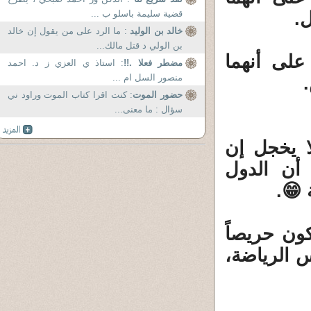
ل.
قضية سليمة باسلو ب ...
خالد بن الوليد
: ما الرد على من يقول إن خالد
بن الولي د قتل مالك...
على أنهما
مضطر فعلا .!!
: استاذ ي العزي ز د. احمد
منصور السل ام ...
حضور الموت
: كنت اقرا كتاب الموت وراود ني
سؤال : ما معنى...
لا يخجل إن
 أن الدول
 😁.
كون حريصاً
س الرياضة،