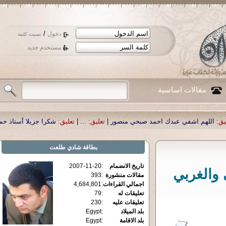
/
دخول
نسيت كلمة
مستخدم جديد
مقالات اساسية
حمد صبحي منصور
|
تعليق:
...
|
تعليق:
شكرا جزيلا أستاذ حمد الحمد .أكرمكم الله .
|
ت
بطاقة
شادي طلعت
تاريخ الانضمام
:
2007-11-20
 والغربي
مقالات منشورة
:
393
اجمالي القراءات
:
4,684,801
تعليقات له
:
79
تعليقات عليه
:
230
بلد الميلاد
:
Egypt
بلد الاقامة
:
Egypt