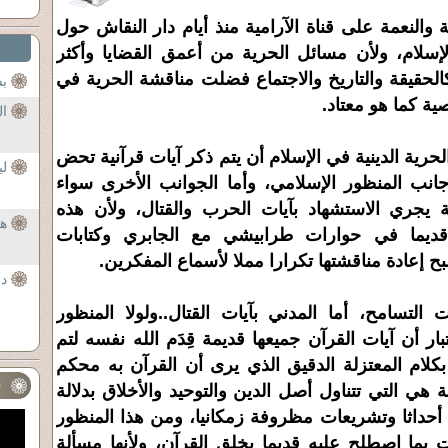
والنعمة على قناة الآرامية منذ أيام دار النقاش حول
لإسلام، ولأن مسائل الحرية من أعمق القضايا وأكثر
كالحقيقة والتاريخ والاجتماع فضلت مناقشة الحرية في
بس
ية كما هو معتاد.
ال
حرية الدينية في الإسلام أن يتم ذكر آيات قرآنية تحض
لي
نب المنظور الإسلامي، وأما الجوانب الأخرى سواء
ية يجري الاستشهاد بآيات الحرب والقتال، ولأن هذه
هل
قديما في حوارات طرابيشي مع الجابري وكتابات
عادة مناقشتها تكرارا مملا لأسماع المفكرين.
در
التسامح، أما المدني بآيات القتال..ولولا المنظور
بار أن آيات القرآن جميعها قديمة قِدَم الله نفسه لتم
كلام المعتزلة الدقيق الذي يرى أن القرآن به محكم
ف
 هي التي تتناول أصل الدين والتوحيد والأخلاق بدلالة
ل أحداثا وتشريعات مظروفة زمكانيا، ومن هذا المنظور
يات بما اصطلح عليه قديما بخلق القرآن، ولأنها مسألة