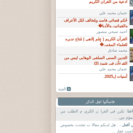
أدعية من القرآن الكريم
عثمان محمد علي
حُكم قضائى فاسد ومُخالف لكل الأعراف
والقوانين والأديا�
آحمد صبحي منصور
القرآن الكريم ( عٍلم إلاهى ) مُتاح تدبره
للعلماء المؤمن�
محمد صادق
التدين السنى السلفى الوهابى ليس من
القرءآن فى شيئ (2)
عثمان محمد علي
أُمنيات ل2025.
فاسألوا اهل الذكر
عنا
: تكرر في القرا ن الكري م الطلب من
مؤم نين, ...
 أفعل .
: هل لديكم مقالا ت تتحدث بخصوص
است غفار ...