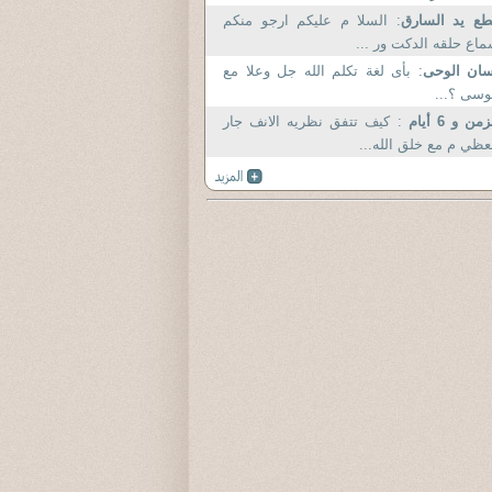
ع يد السارق
: السلا م عليكم ارجو منكم
اع حلقه الدكت ور ...
سان الوحى
: بأى لغة تكلم الله جل وعلا مع
سى ؟...
زمن و 6 أيام
: كيف تتفق نظريه الانف جار
عظي م مع خلق الله...