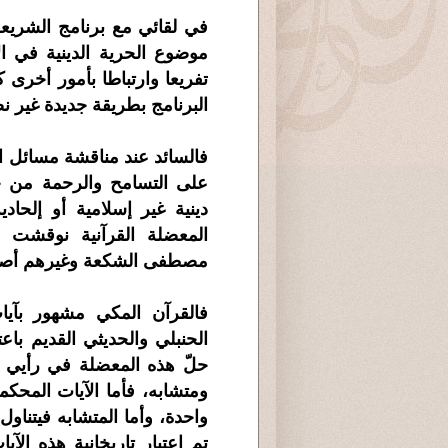
في لقائي مع برنامج الشريعة 
موضوع الحرية الدينية في ا
تفريعا وارتباطا بأمور أخرى 
البرنامج بطريقة جديدة غير نص
فالسائد عند مناقشة مسائل ال
على التسامح والرحمة من جا
دينية غير إسلامية أو إلحاد
المعضلة القرآنية نوقشت 
مصطفى الشكعة وغيرهم أصبح إ
فالقرآن المكي مشهور بآيات 
الحنبلي والحديثي القديم باعت
حلّ هذه المعضلة في رأيي ب
ومتشابه، فأما الآيات المحكمة
واحدة، وأما المتشابه فيتناو
تم اعتبار تاريخانية هذه الآ