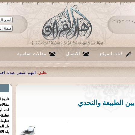
السبت ٠٨ - أغسطس - ٢٠٢٦ ٠٣:٢٥
كتاب الموقع
الاتصال
مقالات اساسية
تعليق:
اللهم اشفي عبدك احمد صبحي منصور
|
تعليق:
..
تاريخ 
بين الطبيعة والتحدي
مقالا
اجمالي
تعليقا
تعليقا
بلد الم
بلد الا