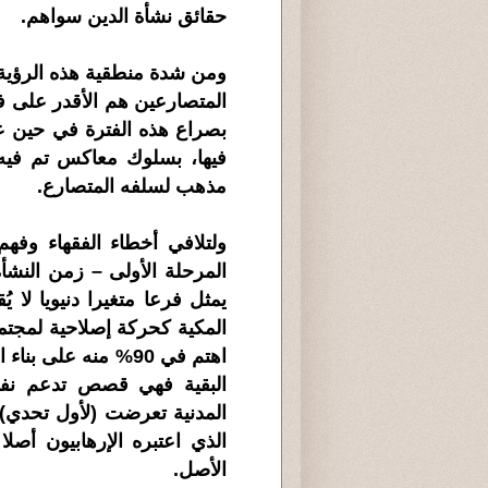
حقائق نشأة الدين سواهم.
ومن شدة منطقية هذه الرؤية
المتصارعين هم الأقدر على 
بصراع هذه الفترة في حين 
فيها، بسلوك معاكس تم في
مذهب لسلفه المتصارع.
ولتلافي أخطاء الفقهاء وفهم
المرحلة الأولى – زمن النشأة
يمثل فرعا متغيرا دنيويا لا
المكية كحركة إصلاحية لمجت
اهتم في 90% منه عل
البقية فهي قصص تدعم نفس ا
المدنية تعرضت (لأول تحدي) 
الذي اعتبره الإرهابيون أصلا
الأصل.