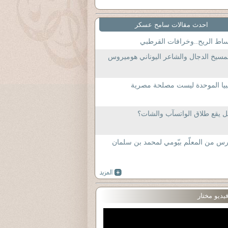
احدث مقالات سامح عسكر
اط الريح..وخرافات القرطبي
مسيخ الدجال والشاعر اليوناني هوميروس
بيا الموحدة ليست مصلحة مصرية
 يقع طلاق الواتسآب والشات؟
س من المعلّم بيّومي لمحمد بن سلمان
يديو مختار