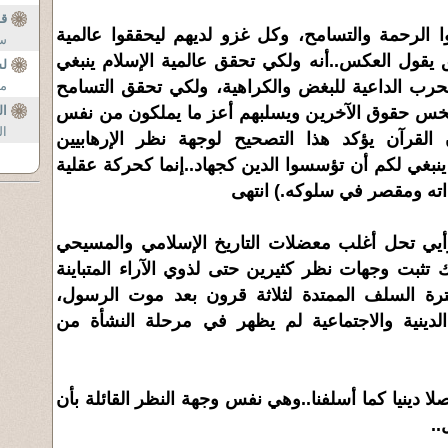
قط
 الرحمة والتسامح، وكل غزو لديهم ليحققوا عالمية
سم
طق يقول العكس..أنه ولكي تحقق عالمية الإسلام ينبغي
ل
بالحرب الداعية للبغض والكراهية، ولكي تحقق التسامح
مو
يبخس حقوق الآخرين ويسلبهم أعز ما يملكون من نفس
ال
ال
القرآن يؤكد هذا التصحيح لوجهة نظر الإرهابيين
 ينبغي لكم أن تؤسسوا الدين كجهاد..إنما كحركة عقلية
اته ومقصر في سلوكه.) انتهى
أيي تحل أغلب معضلات التاريخ الإسلامي والمسيحي
ك تثبت وجهات نظر كثيرين حتى لذوي الآراء المتباينة
ترة السلف الممتدة لثلاثة قرون بعد موت الرسول،
دينية والاجتماعية لم يظهر في مرحلة النشأة من
صلا دينيا كما أسلفنا..وهي نفس وجهة النظر القائلة بأن
..