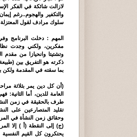
لازالت شائكة في الفكر الإس
والتكفير والهجوم..رغم إيما
سلوك مرادف لقول المعتزلة 
المهم : دخلت البرنامج وف
مفكرين، ولكني وجدت نظام
وتشتيتا وانحيازا من مقدم 
ذكرته هو التفريق بين (طبيعة ا
بما سقته في المقدمة ولكن بن
(أن كل دين يمر بثلاثة مراحل
العامة للدين، أما الثانية:
طرف بالحقيقة في زمن النشأة ا
تقليد المتصارعين على النش
وحقائق زمن النشأة في المرحل
(ج) إلى النقطة (أ ) إلا الم
يحتكرون كل القيم النفسية 