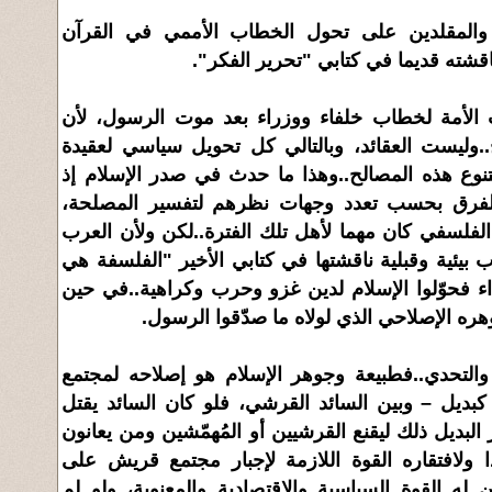
 والمقلدين على تحول الخطاب الأممي في القرآن
ته قديما في كتابي "تحرير الفكر".
لأمة لخطاب خلفاء ووزراء بعد موت الرسول، لأن
.وليست العقائد، وبالتالي كل تحويل سياسي لعقيدة
تنوع هذه المصالح..وهذا ما حدث في صدر الإسلام إذ
فرق بحسب تعدد وجهات نظرهم لتفسير المصلحة،
لفلسفي كان مهما لأهل تلك الفترة..لكن ولأن العرب
 بيئية وقبلية ناقشتها في كتابي الأخير "الفلسفة هي
ء فحوّلوا الإسلام لدين غزو وحرب وكراهية..في حين
ره الإصلاحي الذي لولاه ما صدّقوا الرسول.
 والتحدي..فطبيعة وجوهر الإسلام هو إصلاحه لمجتمع
بديل – وبين السائد القرشي، فلو كان السائد يقتل
لبديل ذلك ليقنع القرشيين أو المُهمّشين ومن يعانون
 ولافتقاره القوة اللازمة لإجبار مجتمع قريش على
 له القوة السياسية والاقتصادية والمعنوية، ولو لم