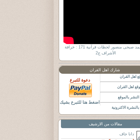
د أحمد صبحى منصور لحظات قرآنية 171 : خرافة
الأشراف ج2
شارك اهل القران
 اهل القران
دعوة للتبرع
قع اهل القران
لنشر بالموقع
اضغط هنا للتبرع بشيك
النشرة الاكترونية
مقالات من الارشيف
دانا جاف