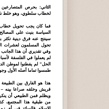
الثاني: بحرص المتصارعين
لخطاب سلطوي، وهو خلط ناقش
فما كان يجب تحويل خطاب ا
السياسة بنيت على المصالح.
سينتج عنه فرق دينية تكثر ب
تحول المسلمون لعشرات ال
وفي تقديري أن هذا الجانب ا
لم يعملوا في الفلسفة لأسباب
الحل" لم يفطنوا لموطن الدا
طمسوا تماما أصله الأول وجوه
هذا هو الفارق بين الطبيعة
قريش وخلقه صراعا بينه – ك
ويظلم فمن الطبيعي أن ينكر ا
من طبقية هذا المجتمع، كذا
الإسلام..فالسائد في أي زمن