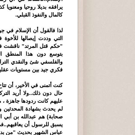
يرافقه بديلا روحيا ومعنويا 
كالمال والنفوذ القبلي.
لذا فالقول أن الإسلام في ج
التي وددت إيصالها للأخوة 
"حكم قتل المرتد" ناقشت فيه
بتوسع دون هذا المنطق ال
والفلسفي شئ والنقدي التر
فكري جيد بين مستويات عقلية
كنت أتمنى في الأخير، أن تت
حال دون ذلك..ولا أريد الت
عليهم كانت ردودها جاهزة ، من
لم يحدث بشهادة المحدثين وال
صحابة) هم عبدالله بن أبي ا
يسبق للرسول أن يعاقبهم..ف
عباس الشهير بحديث "من بدل