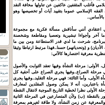
لامي فأغلب المثقفين عاكفين عن تناولها مخافة النقد
ن الفقه الإسلامي عموما بتقييد آيات أو تخصيصها وهو
بالأساس..
ي اعتقادي أنني سأناقش مسألة فكرية مع مجموعة
ا آخر وأجواءا تبشيرية وتعصبا ومقاطعة وشخصنة
البرنامج، شرحت ما لدي قدر الاستطاعة ومن بين ما
لأديان) و (وتحدياتهم) حسنا..فهذا مرتبط ارتباطا وثيقا
ظرية معرفية اختصارها كالآتي:
عن موقع
، الأولى: مرحلة النشأة وفيها تعقد الثوابت والأصول
منهج مو
 فهي مرحلة الصراع..وفيها يجري الصراع على أحقية كل
شروط ا
لأولى، وأما الثالثة: فهي مرحلة التقليد..وفيها يجري
اشترك ب
أة باعتبارين، أنه لا يمكن وصول المقلدين لمعارف
ة الأولى نظرا لخطية التاريخ الموجبة لانتقال النقطة
رور بالنقطة (ب) ولأن المتصارعين في المرحلة الثانية
والمعرفية عن زمن النشأة، ولا طاقة لغيرهم بمعرفة