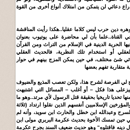
كذراع دعائي لن يتمكن من امتلاك أنواع أخرى من القوة
وهره دين حرب ليس كلاما عقليا..هكذا رأيت المناقشة
في القناة..علما بأن لي محاضرة على يوتيوب بعنوان
ا الحرية الدينية في الإسلام من التراث ومن القرآن
عقلي أو استخدام تلك النظرية، فالحديث العقلي
اثي شئ مختلف، في حين يمكن المزج بينهم في حوار
 متقاربة تفهم بعضها
اح لي الفرصة لشرح هذا، ولكن تعصب المذيع والضيوف
ركيزعلى هذا فكل – أو أغلب – المسائل التي اشتبهت
ها تحديا تاريخيا بحقيقة قتل الرسول لأي مرتد..وهو ما
مؤرخين الإسلاميين أنفسهم الذين نقلوا ارتداد (ثلاثة
لسرح وعبدالله ابن خطل والحارث ابن سويد، وأنه لم
ي حين تمسك الأخوة بحديث عكرمة البربري مولى ابن
 دينه فاقتلوه" وهو حديث ضعيف السند بجرح عكرمة