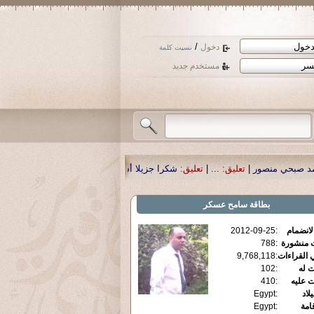
/
دخول
نسيت كلمة
مستخدم جديد
.
|
تعليق:
شكرا جزيلا أستاذ حمد الحمد .أكرمكم الله .
|
تعليق:
نسأل الله تعالى أن ي
بطاقة
سامح عسكر
الانضمام
:
2012-09-25
ت منشورة
:
788
 القراءات
:
9,768,118
ت له
:
102
ت عليه
:
410
يلاد
:
Egypt
قامة
:
Egypt