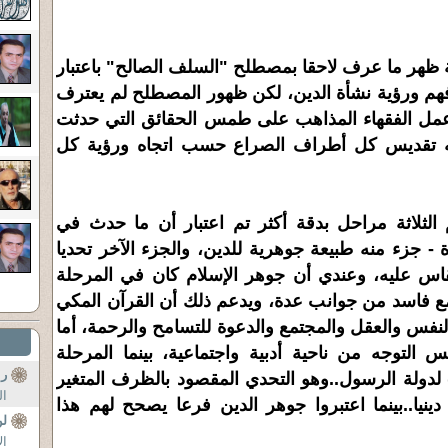
 ظهر ما عرف لاحقا بمصطلح "السلف الصالح" باعتبار
فهم ورؤية نشأة الدين، لكن ظهور المصطلح لم يعترف
عمل الفقهاء المذاهب على طمس الحقائق التي حدثت
ه تقديس كل أطراف الصراع حسب اتجاه ورؤية كل
 الثلاثة مراحل بدقة أكثر تم اعتبار أن ما حدث في
 - جزء منه طبيعة جوهرية للدين، والجزء الآخر تحديا
 يُقاس عليه، وعندي أن جوهر الإسلام كان في المرحلة
مع فاسد من جوانب عدة، ويدعم ذلك أن القرآن المكي
ى بناء النفس والعقل والمجتمع والدعوة للتسامح والرحمة، أما
لتوجه من ناحية أدبية واجتماعية، بينما المرحلة
را
لدولة الرسول..وهو التحدي المقصود بالظرف المتغير
ال
 دينيا..بينما اعتبروا جوهر الدين فرعا يصحح لهم هذا
لن
ال