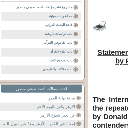
مشروع نشر مؤلفات احمد صبحي منصور
محاضرات صوتية
قاعة البحث القراني
باب دراسات تاريخية
باب القاموس القرآنى
Statemen
باب علوم القرآن
by 
باب تصحيح كتب
باب مقالات بالفارسي
احدث مقالات آحمد صبحي منصور
The Inter
محنة نهاية العمر
the repeat
الأزهر يكفر باليوم الآخر
by Donald
عن تجبر شيوخ الأزهر
contender
إمعانا في الكفر : الأزهر يصُدّ عن سبيل الله