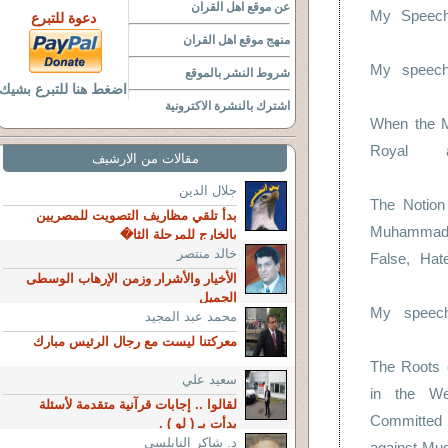
عن موقع اهل القران
My Speech 
دعوة للتبرع
منهج موقع اهل القران
My speech 
شروط النشر بالموقع
اضغط هنا للتبرع بشيك
اشترك بالنشرة الاكترونية
When the M
Royal a
مقالات من الارشيف
جلال الدين
The Notion
بدأ تلقي مظاريف التصويت للمصريين
Muhammad'
بالخارج للمرحلة الثا�
خالد منتصر
False, Hat
الأخيار والأشرار وزمن الإرهاب الوسطى
الجميل
My speech
محمد عبد المجيد
معركتنا ليست مع رجال الرئيس مبارك
The Roots 
سعيد علي
in the Wes
لقالوا .. إجابات قرآنية متقدمة لأسئلة
Committe
بدأت بـ ( لو ) .
د. شاكر النابلسي
against Mus