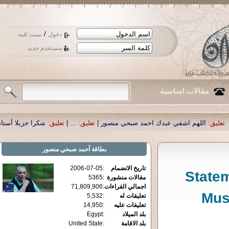
/
دخول
نسيت كلمة
مستخدم جديد
مقالات اساسية
ي عبدك احمد صبحي منصور
|
تعليق:
...
|
تعليق:
شكرا جزيلا أستاذ حمد الحمد .أكرمك
بطاقة
آحمد صبحي منصور
تاريخ الانضمام
:
2006-07-05
Statem
مقالات منشورة
:
5365
اجمالي القراءات
:
71,809,906
Mus
تعليقات له
:
5,532
تعليقات عليه
:
14,950
بلد الميلاد
:
Egypt
بلد الاقامة
:
United State