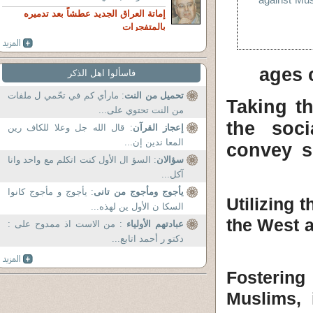
إماتة العراق الجديد عطشاً بعد تدميره
بالمتفجرات
ages 
فاسألوا اهل الذكر
تحميل من النت
: مارأي كم في تحّمي ل ملفات
2- Taking
من النت تحتوي على...
the soc
إعجاز القرآن
: قال الله جل وعلا للكاف رين
المعا ندين إن...
convey s
سؤالان
: السؤ ال الأول كنت اتكلم مع واحد وانا
آكل...
يأجوج ومأجوج من تانى
: يأجوج و مأجوج كانوا
3- Utilizin
السكا ن الأول ين لهذه...
the West a
عبادتهم الأولياء
: من الاست اذ ممدوح على :
دكتو ر أحمد اتابع...
4- Fosteri
Muslims, 