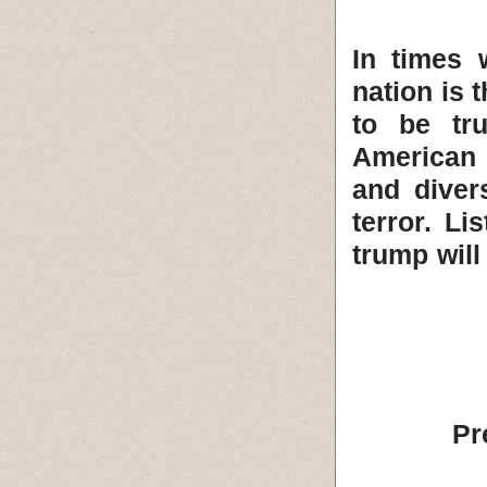
In times 
nation is t
to be tr
American 
and diver
terror. L
trump will
Pr