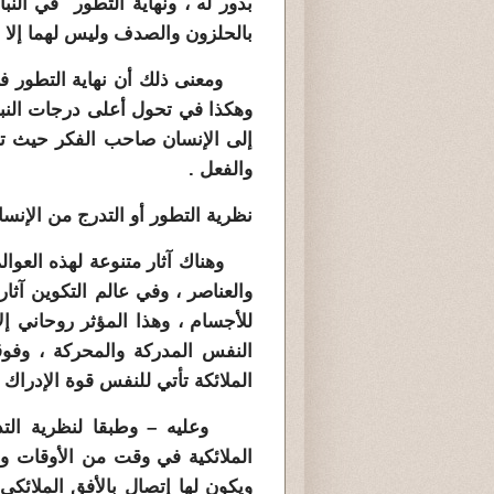
بذور له ، ونهاية التطور في الن
بالحلزون والصدف وليس لهما إلا
ومعنى ذلك أن نهاية التطور في ال
وهكذا في تحول أعلى درجات النبات
إلى الإنسان صاحب الفكر حيث تجت
والفعل .
نظرية التطور أو التدرج من الإنسا
وهناك آثار متنوعة لهذه العوالم 
والعناصر ، وفي عالم التكوين آثار
للأجسام ، وهذا المؤثر روحاني إل
النفس المدركة والمحركة ، وفو
الملائكة تأتي للنفس قوة الإدراك 
وعليه – وطبقا لنظرية التدرج
الملائكية في وقت من الأوقات و
ويكون لها إتصال بالأفق الملائ