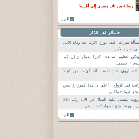
رسالة من ثائر مصري إلى أُمِّـــه!
فاسألوا اهل الذكر
ألة ميراث
: كيف يوزع الارث بعد وفاة الاب،
ى الام و الابن...
يدكن عظيم
: سمعت كثيرا يقولو ن:إن كيد
نسا ء عظيم...
ادة الهوى
: هذة الاية .. أَفَر َأَيْ تَ مَنِ اتَّخ َذَ
.
غب فى الزواج
: اعلم ان هذا الموق ع ليس
قع للزوا ج ولكني...
وب عيسى عليه السلا
: في الايه رقم 110
 سورة المائ دة واذ كففت بني...