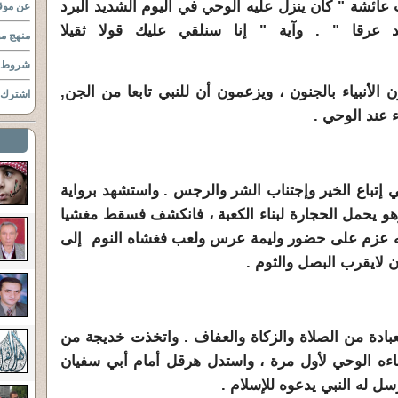
عائشة " كان ينزل عليه الوحي في اليوم الشديد البرد
عن موقع
 عرقا " . وآية " إنا سنلقي عليك قولا ثقيلا
منهج مو
شروط ا
نبياء بالجنون ، ويزعمون أن للنبي تابعا من الجن,
اشترك ب
 عند الوحي .
إتباع الخير وإجتناب الشر والرجس . واستشهد برواية
وهو يحمل الحجارة لبناء الكعبة ، فانكشف فسقط مغشيا
أنه عزم على حضور وليمة عرس ولعب فغشاه النوم إلى
ن لايقرب البصل والثوم .
ادة من الصلاة والزكاة والعفاف . واتخذت خديجة من
ءه الوحي لأول مرة ، واستدل هرقل أمام أبي سفيان
ل له النبي يدعوه للإسلام .