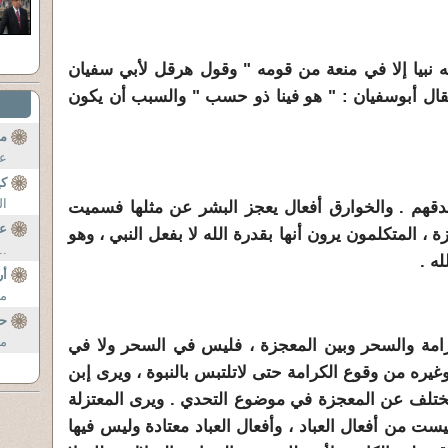
بيا إلا في منعة من قومه " وقول هرقل لأبي سفيان
قال أبوسفيان : " هو فينا ذو حسب " والسبب أن يكون
مس
عل
ك
ال
م . والخوارق أفعال يعجز البشر عن مثلها فسميت
عب
، المتكلمون يرون أنها بقدرة الله لا بفعل النبي ، وهو
..
ه .
أر
مو
حر
من
ة والسحر وبين المعجزة ، فليس في السحر ولا في
غيره من وقوع الكرامة حتى لاتلتبس بالنبوة ، ويرى إبن
ختلف عن المعجزة في موضوع التحدي . ويرى المعتزلة
يست من أفعال العباد ، وأفعال العباد معتادة وليس فيها