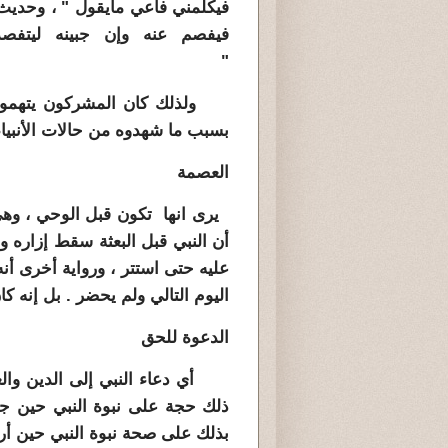
فيكلمني فأعي مايقول " ، وحديث 
فيفصم عنه وإن جبينه ليتفصد
"
ولذلك كان المشركون يتهمون الأ
بسبب ما شهدوه من حالات الأنبياء
العصمة
يرى انها تكون قبل الوحي ، وهي 
أن النبي قبل البعثة سقط إزاره 
عليه حتى استتر ، ورواية أخرى 
اليوم التالي ولم يحضر . بل إنه كا
الدعوة للحق
أي دعاء النبي إلى الدين والعب
ذلك حجة على نبوة النبي حين جا
بذلك على صحة نبوة النبي حين أرس