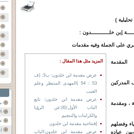
حليلية )
ــــة
إبن خلــــــــــــدون :
ري على الجملة وفيه مقدمات
المزيد مثل هذا المقال :
المقدمة
عرض مقدمة ابن خلدون: ب3: (ف
كين
53 : 54 )المهدى المنتظر وعلم
الغيب
عرض مقدمة ابن خلدون: تابع
مح
مقدمة
الباب الأول:(6):عن الرؤيا
ال
والكرامات والتنجيم
عن
إفتتاحية مقدمة ابن خلدون
ياء وفضلهم
إم
عرض مقدمة ابن خلدون:الباب
ين عباده