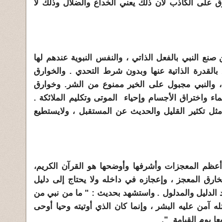
ق على الكاذب لأن ذلك يعني الخداع والضلال وذلك لا
ع النبي بالفعل الذاتي ، والنفس النبوية عندهم لها
بالقدرة الذاتية عنها وبدون شرط التحدي . والخوارق
 والنبي مجبول على الخير ممنوع من الشر. وخوارق
 واختراق الأجسام وإحياء الموتى وتكليم الملائكة .
ثل تكثير القليل والحديث عن المستقبل ، ولايستطيع
م المعجزات وأشرفها وأوضحها هو القرآن الكريم،
ارق المعجز ، وإعجازه في داخله ولا يحتاج إلى دليل
الدليل والمدلول . واستشهد بحديث : " ما من نبي من
 مثله آمن عليه البشر ، وإنما كان الذي أوتيته وحيا أوحى
عا يوم القيامة ".