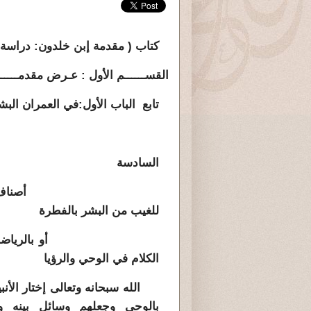
كتاب ( مقدمة إبن خلدون: دراسة ت
القســــــم الأول :
عـرض مقدمــــــ
تابع
الباب الأول:
في العمران البش
السادسة
أصناف المدر
للغيب من البشر بالفطرة
أو بالرياضة ، و
الكلام في الوحي والرؤيا
الله سبحانه وتعالى إختار الأنب
بالوحي وجعلهم وسائل بينه وب