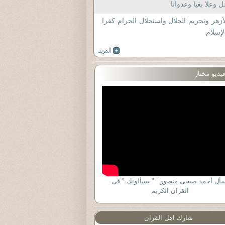
 وعلا بغيا وعدوانا
أزهر وتحريم الحلال واستحلال الحرام كفرا
لإسلام
يديو مختار
سأل أحمد صبحى منصور : " يسألونك " فى
القرآن الكريم
شارك اهل القران