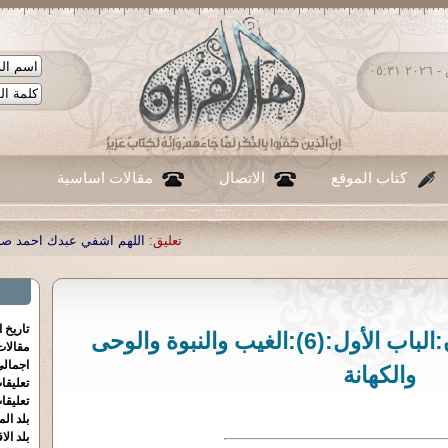
السبت ٠٨ - أغسطس - ٢٠٢٦ ٠٥:٣١
كتاب الموقع
الاتصال
مقالات اساسية
تعليق:
اللهم اشفي عبدك احمد صبحي منصور
|
تعليق:
...
|
تعليق:
تاريخ 
عرض مقدمة ابن خلدون:الباب الأول:(6):الغيب والنبوة والوحى
مقالا
اجمالي
والكهانة
تعليقا
تعليقا
بلد الم
بلد الا