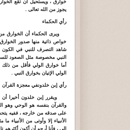
خوارق ، ويستحيل أن تقع الخوار
يجوز من الله تعالى .
رأي الحكماء
ويرى الحكماء أن الخوارق من صن
خواص ذاتية منها صدور الخوارق 
شاهد التصرف للنبي في الكون ،
النبي مخصوصة مثل الصعود للسماء
أما خوارق الولي فأقل من ذلك م
الولي الإتيان بخوارق النبي .
رأي
إبن خلدون
في معجزة القرآن
ويقرر إبن خلدون أخيرا أن أعظ
والقرآن بنفسه هو الوحي وهو الخ
على صدقه من خارجه ، ففيه يتحد 
الأنبياء إلا وأوتى من الأنبياء ما
إلى ، فأنا أرجو أن أكون أكثرهم تاب