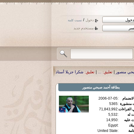
/
دخول
نسيت كلمة
مستخدم جديد
شكرا جزيلا أستاذ حمد الحمد .أكرمكم الله .
|
تعليق:
نسأل الله تعالى أن يمن بالشف
بطاقة
آحمد صبحي منصور
الانضمام
:
2006-07-05
ت منشورة
:
5365
 القراءات
:
71,843,992
ت له
:
5,532
ت عليه
:
14,950
يلاد
:
Egypt
قامة
:
United State