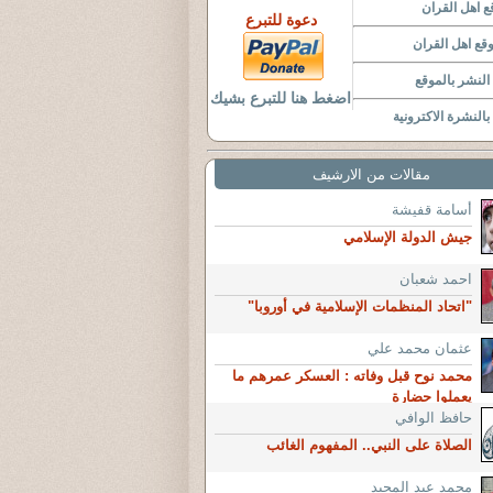
 اهل القران
دعوة للتبرع
قع اهل القران
لنشر بالموقع
اضغط هنا للتبرع بشيك
النشرة الاكترونية
مقالات من الارشيف
أسامة قفيشة
جيش الدولة الإسلامي
احمد شعبان
"اتحاد المنظمات الإسلامية في أوروبا"
عثمان محمد علي
محمد نوح قبل وفاته : العسكر عمرهم ما
يعملوا حضارة
حافظ الوافي
الصلاة على النبي.. المفهوم الغائب
محمد عبد المجيد