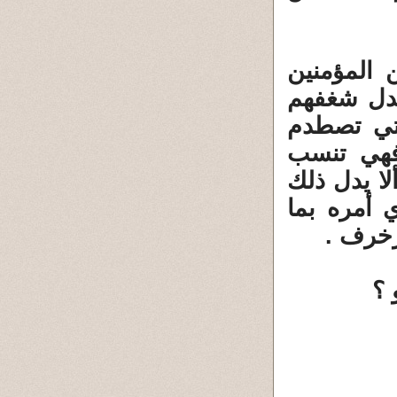
 المؤمنين
 يدل شغفهم
لتي تصطدم
فهي تنسب
لا يدل ذلك
ي أمره بما
 ؟