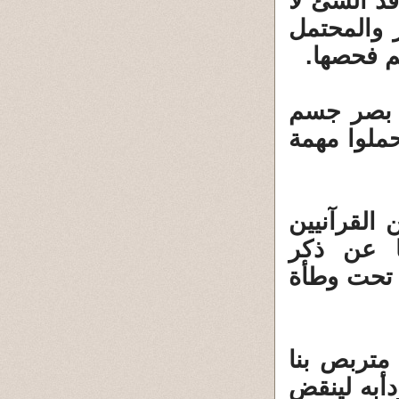
د الشئ لا
 والمحتمل
م فحصها.
ة بصر جسم
حملوا مهمة
 القرآنيين
 عن ذكر
 تحت وطأة
 متربص بنا
دأبه لينقض