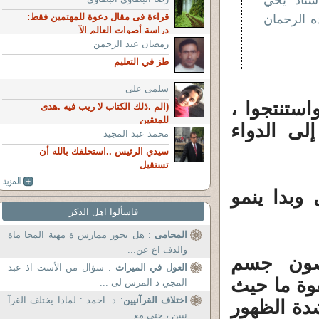
أستاذ يحي
قراءة فى مقال دعوة للمهتمين فقط:
 الرحمان
دراسة أصوات العالم الآ
رمضان عبد الرحمن
طز في التعليم
سلمى على
استنتجوا ،
(الم .ذلك الكتاب لا ريب فيه .هدى
للمتقين
لى الدواء
محمد عبد المجيد
سيدي الرئيس ..استحلفك بالله أن
تستقيل
وبدا ينمو
فاسألوا اهل الذكر
المحامى
: هل يجوز ممارس ة مهنة المحا ماة
والدف اع عن...
حصون جسم
العول في الميراث
: سؤال من الأست اذ عبد
فوة ما حيث
المجي د المرس لى ...
اختلاف القرآنيين
: د. احمد : لماذا يختلف القرآ
دة الظهور
نيين ، حتى مع...