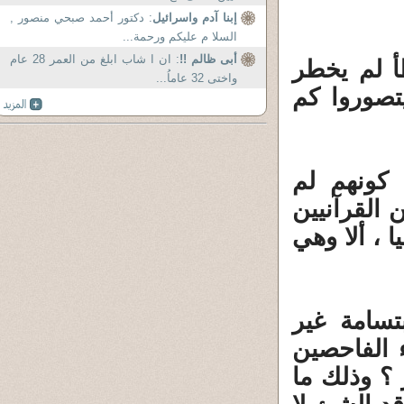
إبنا آدم واسرائيل
: دكتور أحمد صبحي منصور ,
السلا م عليكم ورحمة...
أبى ظالم !!
: ان ا شاب ابلغ من العمر 28 عام
طأ لم يخطر
واختى 32 عاماُ...
يتصوروا كم
 كونهم لم
 القرآنيين
 ، ألا وهي
تسامة غير
 الفاحصين
؟ وذلك ما