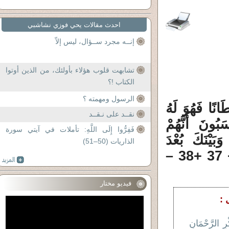
احدث مقالات يحي فوزي نشاشبي
إنــه مجرد ســؤال، ليس إلاّ
تشابهت قلوب هؤلاء بأولئك، من الذين أوتوا
الكتاب !؟
الرسول ومهمته ؟
نًا فَهُوَ لَهُ
نقــد على نـقــد
ْسَبُونَ أَنَّهُمْ
فَفِرُّوا إِلَى اللَّهِ: تأملات في آيتي سورة
ي وَبَيْنَكَ بُعْدَ
الذاريات (50–51)
الْمَشْرِقَيْنِ فَبِئْسَ الْقَرِينُ(38) – الآيات : 36 + 37 +38 –
فيديو مختار
 :
ِ الرَّحْمَانِ