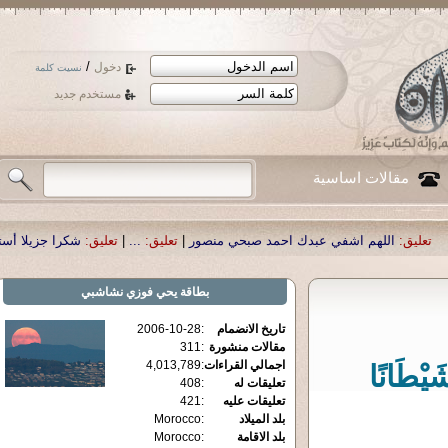
/
دخول
نسيت كلمة
مستخدم جديد
مقالات اساسية
ي عبدك احمد صبحي منصور
|
تعليق:
...
|
تعليق:
شكرا جزيلا أستاذ حمد الحمد .أكرمك
بطاقة
يحي فوزي نشاشبي
تاريخ الانضمام
:
2006-10-28
مقالات منشورة
:
311
اجمالي القراءات
:
4,013,789
َيْطَانًا
تعليقات له
:
408
تعليقات عليه
:
421
بلد الميلاد
:
Morocco
بلد الاقامة
:
Morocco