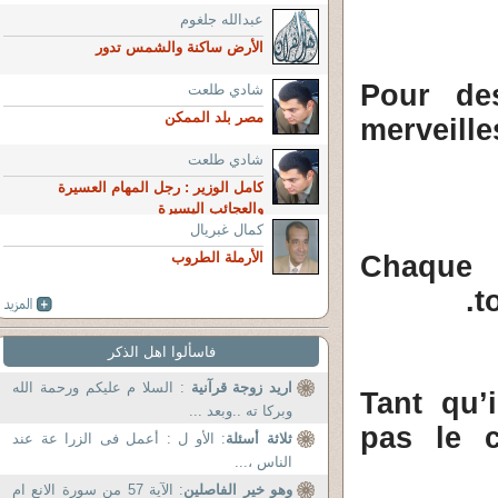
عبدالله جلغوم
الأرض ساكنة والشمس تدور
Pour des
شادي طلعت
مصر بلد الممكن
merveil
شادي طلعت
كامل الوزير : رجل المهام العسيرة
والعجائب اليسيرة
كمال غبريال
Chaque 
الأرملة الطروب
t
فاسألوا اهل الذكر
اريد زوجة قرآنية
: السلا م عليكم ورحمة الله
Tant qu’
وبركا ته ..وبعد ...
pas le c
ثلاثة أسئلة
: الأو ل : أعمل فى الزرا عة عند
الناس ،...
وهو خير الفاصلين
: الآية 57 من سورة الانع ام