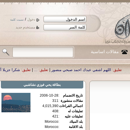
/
دخول
نسيت كلمة
مستخدم جديد
مقالات اساسية
اشفي عبدك احمد صبحي منصور
|
تعليق:
...
|
تعليق:
شكرا جزيلا أستاذ حمد الحمد .أك
بطاقة
يحي فوزي نشاشبي
تاريخ الانضمام
:
2006-10-28
مقالات منشورة
:
311
اجمالي القراءات
:
4,015,390
تعليقات له
:
408
تعليقات عليه
:
421
بلد الميلاد
:
Morocco
بلد الاقامة
:
Morocco