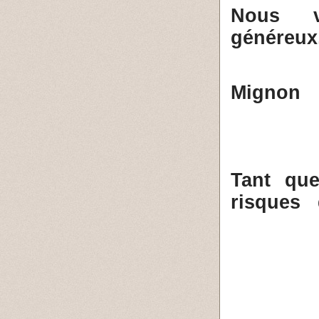
Nous v
généreux
( Migno
Tant qu
risques 