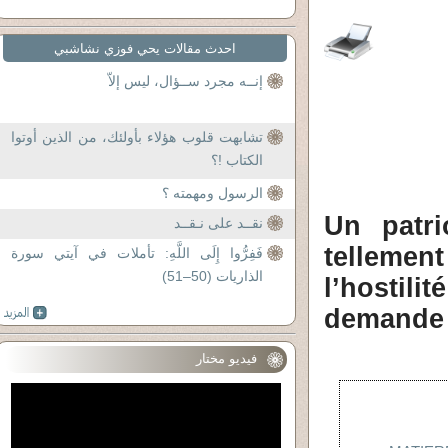
احدث مقالات يحي فوزي نشاشبي
إنــه مجرد ســؤال، ليس إلاّ
تشابهت قلوب هؤلاء بأولئك، من الذين أوتوا
الكتاب !؟
الرسول ومهمته ؟
Un pat
نقــد على نـقــد
tellemen
فَفِرُّوا إِلَى اللَّهِ: تأملات في آيتي سورة
الذاريات (50–51)
l’hostil
demande 
فيديو مختار