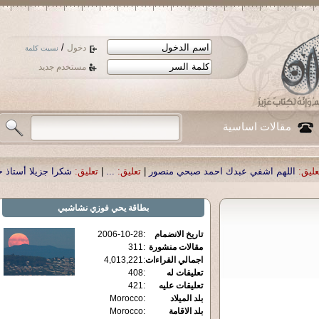
/
دخول
نسيت كلمة
مستخدم جديد
مقالات اساسية
شكرا جزيلا أستاذ حمد الحمد .أكرمكم الله .
تعليق:
|
...
تعليق:
|
 احمد صبحي منصور
بطاقة
يحي فوزي نشاشبي
2006-10-28
:
تاريخ الانضمام
311
:
مقالات منشورة
4,013,221
:
اجمالي القراءات
408
:
تعليقات له
421
:
تعليقات عليه
Morocco
:
بلد الميلاد
Morocco
:
بلد الاقامة