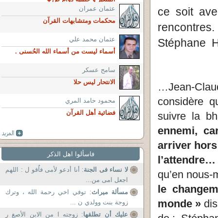
عثمان عمران
ce soit av
محكمات ومتشابهات القرآن
rencontres
عثمان محمد علي
Stéphane 
أسماء ليست من أسماء الله الحُسنى .
سامح عسكر
الانتحار ليس حلا
…Jean-Claud
considère qu
محمود حامد المري
فضائية أهل القرآن
suivre la bh
ennemi, ca
arriver hor
فاسألوا اهل الذكر
l’attendre… 
لا نساء فى الجنة
: أنا أدعو لأمى فاٌقو ل : اللهم
qu’en nous-m
اجعل امى من...
le changem
مسألة ميراث
: توفي اخي رحمة الله ، وترك
monde »
dis
زوجة بنت وولدي ن ...
عليك أن تطلقها
: زوجته ا من الابن الأصغ ر