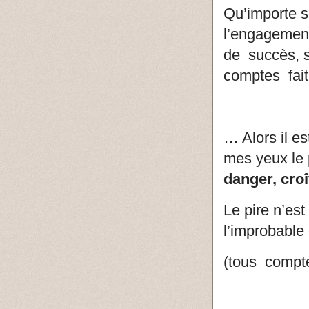
Qu’importe si
l’engagement
de succès, s
comptes fai
… Alors il 
mes yeux le 
danger, croî
Le pire n’est
l’improbabl
(tous compt