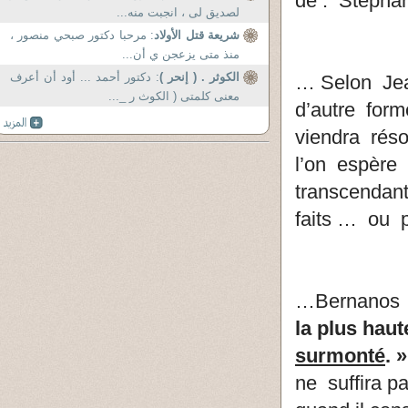
de : Stéph
لصديق لى ، انجبت منه...
شريعة قتل الأولاد
: مرحبا دكتور صبحي منصور ،
منذ متى يزعجن ي أن...
الكوثر . ( إنحر )
: دكتور أحمد ... أود أن أعرف
… Selon Jean
معنى كلمتى ( الكوث ر _...
d’autre for
viendra rés
l’on espère
transcendan
faits … ou 
…Bernanos d
la plus haut
surmonté
. »
ne suffira 