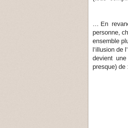
… En revanc
personne, ch
ensemble plu
l’illusion 
devient u
presque) de