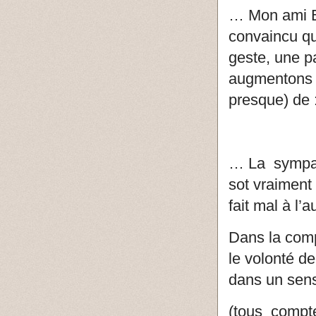
… Mon ami Be
convaincu qu’
geste, une p
augmentons n
presque) de
… La sympath
sot vraiment 
fait mal à l’
Dans la comp
le volonté d
dans un sens
(tous compt