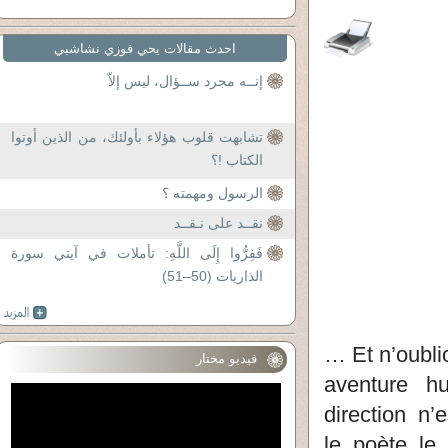
احدث مقالات يحي فوزي نشاشبي
إنــه مجرد ســؤال، ليس إلاّ
تشابهت قلوب هؤلاء بأولئك، من الذين أوتوا
الكتاب !؟
الرسول ومهمته ؟
نقــد على نـقــد
فَفِرُّوا إِلَى اللَّهِ: تأملات في آيتي سورة
الذاريات (50–51)
… Et n’oubli
فيديو مختار
aventure hu
direction n’
le poète, le