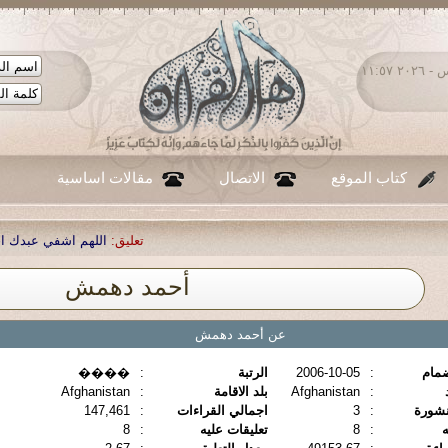
الخميس ٠٦ - أغسطس - ٢٠٢٦ ١١:٥٧
كتاب الموقع
الاتصال
مقالات اساسية
تعليق:
اللهم اشفي عبدك احمد صبحي
أحمد دهمش
عن أحمد دهمش
ضمام
:
2006-10-05
الرتبة
:
����
:
Afghanistan
بلد الاقامة
:
Afghanistan
نشورة
:
3
اجمالي القراءات
:
147,461
ه
:
8
تعليقات عليه
:
8