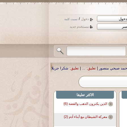
/
دخول
نسيت كلمة
مستخدم جديد
 منصور
|
تعليق:
...
|
تعليق:
شكرا جزيلا أستاذ حمد الحمد .أكرمكم الله .
|
تعليق:
نسأل
الاكثر تعليقا
الذين يكنزون الذهب والفضة {6}
معركة الشيطان مع أبناء آدم {2}