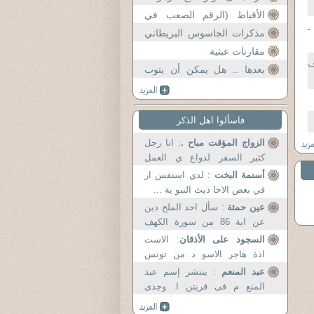
الأقباط (الرقم الصعب في
ـ
المعادلة المصرية)
مذكرات الجاسوس البريطاني
همفر. مع مؤسس الحركة
مقارنات عبثية
ف
الوهابية محمد بن عبد الو
بعدها .. هل يمكن أن يتوب
علينا شيخ الأزهر ؟!!
فاسألوا اهل الذكر
الزواج المؤقت مباح .
: انا رجل
كثير السفر لدواع ي العمل
ولكثر ة ...
أسنمة البخت
: لدي استفس ار
في بعض الاحا ديث النبو ية ...
عين حمئة
: سأل احد الملح دين
عن اية 86 من سورة الكهف
يقول...
السجود على الأذقان
: الاست
اذة هاجر الاسو د من تونس
الخضر اء ...
عبد المنعم
: ينتشر إسم عبد
المنع م فى قريتن ا. وجدى
إسمه...