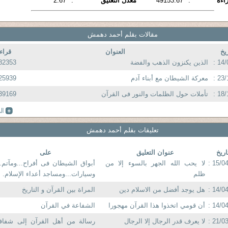
اءة
:
49153.67
معدل التعليق
:
2.67
مقالات بقلم أحمد دهمش
ريخ
العنوان
قراء
14/
الذين يكنزون الذهب والفضة
82353
23/
معركة الشيطان مع أبناء آدم
25939
18/
تأملات حول الظلمات والنور فى القرآن
39169
تعليقات بقلم أحمد دهمش
اريخ
عنوان التعليق
على
15/04
لا يحب الله الجهر بالسوء إلا من
أبواق الشيطان فى أفراح...ومآتم..
ظلم
وسيارات...ومساجد أعداء الإسلام.
14/04
هل يوجد أفضل من الاسلام دين
المراة بين القرآن و التاريخ
14/04
أن قومي اتخذوا هذا القرآن مهجورا
الشفاعة في القرآن
21/03
لا يعرف قدر الرجال إلا الرجال
رسالة من أهل القرآن إلى شفا