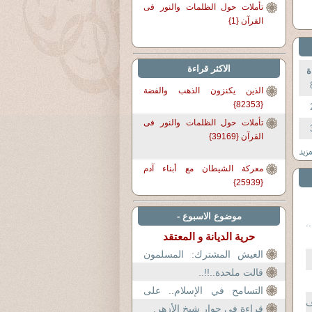
تأملات حول الظلمات والنور فى
القرآن {1}
الاكثر قراءة
ة
الذين يكنزون الذهب والفضة
{82353}
تأملات حول الظلمات والنور فى
القرآن {39169}
معركة الشيطان مع أبناء آدم
{25939}
موضوع الاسبوع -
.
حرية الديانة و المعتقد
العيش المشترك: المسلمون
في أوروبا
قالت ملحدة..!!..
التسامح في الإسلام.. على
ف
طريقة الحكومة السودانية!!
قراءة فى حوار شيخ الأزهر.