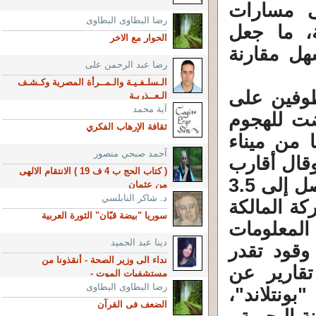
ى مسارات
رضا البطاوى البطاوى
، ما جعل
الحوار مع الاخر
سهل مقارنة
رضا عبد الرحمن على
الـسلـفـيـة والـمــرأة المصرية وكـشـف
وفين على
الـعــذريـة
آية محمد
ضت للهجوم
ثقافة الإرهاب الفكري
ا من ميناء
آحمد صبحي منصور
 وقال أقارب
( كتاب الحج ب 4 ف 19 ) الانتقام الالهى
بعض المحتجزين إن الخاطفين طالبوا بفدية تصل إلى 3.5
من عثمان
د. شاكر النابلسي
كة المالكة
سوريا "بيضة قبّان" الثورة العربية
المعلومات
دينا عبد الحميد
وقود تقدر
نداء الى وزير الصحة - أنقذونا من
 تقارير عن
مستشفيات الموت -
رضا البطاوى البطاوى
نتلاند"،
الضعف فى القرآن