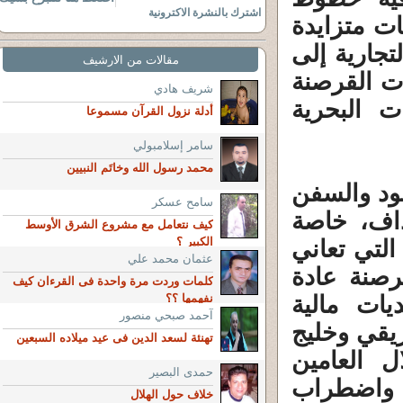
اشترك بالنشرة الاكترونية
ت متزايدة
تجارية إلى
مقالات من الارشيف
ات القرصنة
شريف هادي
ت البحرية
أدلة نزول القرآن مسموعا
سامر إسلامبولي
محمد رسول الله وخاتَم النبيين
قود والسفن
سامح عسكر
داف، خاصة
كيف نتعامل مع مشروع الشرق الأوسط
الكبير ؟
التي تعاني
عثمان محمد علي
رصنة عادة
كلمات وردت مرة واحدة فى القرءان كيف
يات مالية
نفهمها ؟؟
آحمد صبحي منصور
ريقي وخليج
تهنئة لسعد الدين فى عيد ميلاده السبعين
ل العامين
حمدى البصير
 واضطراب
خلاف حول الهلال