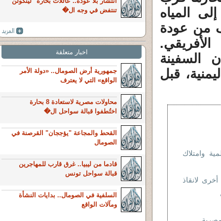
انتشار بلا عودة.. عائلات بحارة "لينكولن"
إلى المياه
تنتفض في وجه ال�
وف من عودة
لأفريقي.
اخبار متعلقة
ن السفينة
يمنية، قبل
جمهورية أرض الصومال.. «دولة الأمر
الواقع» التي لا يعترف
محاولات مصرية لاستعادة 8 بحارة
اختُطفوا قبالة سواحل ال�
القحط والمجاعة "يؤججان" القرصنة في
الصومال
مية وامتلاك
قادما من ليبيا.. غرق قارب للمهاجرين
قبالة سواحل تونس
أخرى لانقاذ
السلفية في الصومال.. بدايات النشأة
ومآلات الواقع
صرية