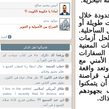
ة البحرية.
أنيس محمد صالح
لماذا يا حكومة الكويت !؟
دودة خلال
مولود مدي
ت طويلة أو
الصراع بين الأصولية و التنوير
الساحلية.
لحل أزمات
ت المعنية
فاسألوا اهل الذكر
السفارات
ورفعنا لك ذكرك
: جاء فى كتاب سيادت كم
الأمني مع
الأنب ياء فى القرآ ن ...
وتعد واقعة
خطب الجمعة
: طال انتظا رنا لخطب الجمع ة
نعلم بضيق وقتكم...
تطف قراصنة
حياة فى الكون ؟!
: هل هناك حياة فى الكون .
ن يتمكنوا
يقول بعض الناس نعم...
طلاق أمريكى اسلامى
: I live in the united
 بجهودهم
states. I recently filed for divorce and
ذاك.
according to my lawyer I will...
اين عبد السميع ؟؟
: ساقني قدري لأداء صلاة
الجمع ة فى أحد...