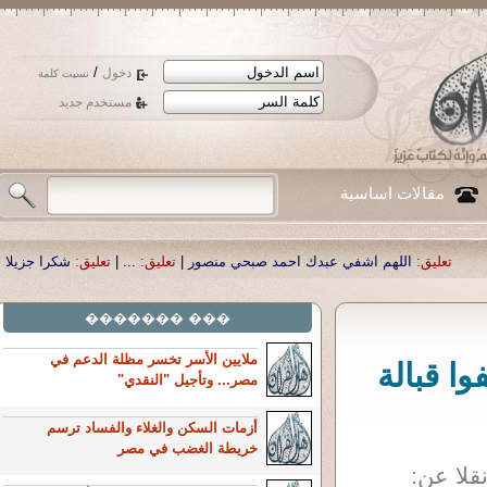
/
دخول
نسيت كلمة
مستخدم جديد
مقالات اساسية
 اشفي عبدك احمد صبحي منصور
|
تعليق:
...
|
تعليق:
شكرا جزيلا أستاذ حمد الحمد .أ
��� �������
ملايين الأسر تخسر مظلة الدعم في
ارة اختُطفوا قبالة
مصر... وتأجيل "النقدي"
أزمات السكن والغلاء والفساد ترسم
خريطة الغضب في مصر