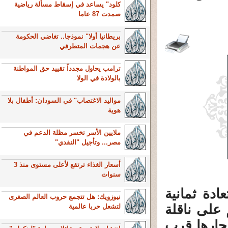
كلود" يساعد في إسقاط مسألة رياضية
صمدت 87 عاما
بريطانيا أولا" نموذجا.. تغاضي الحكومة
عن هجمات المتطرفي
ترامب يحاول مجدداً تقييد حق المواطنة
بالولادة في الولا
مواليد الاغتصاب" في السودان: أطفال بلا
هوية
ملايين الأسر تخسر مظلة الدعم في
مصر... وتأجيل "النقدي"
أسعار الغذاء ترتقع لأعلى مستوى منذ 3
سنوات
ادة ثمانية
نيوزويك: هل تتجمع حروب العالم الصغرى
على ناقلة
لتشعل حربا عالمية
M/T Eureka) خلال إبحارها قرب