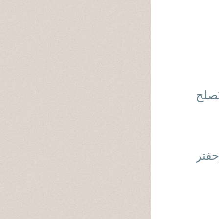
ُصلح
حفتر