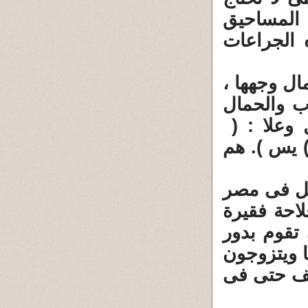
 المساحيق
ه الجراعات
ال وجهها ،
ب والحمال
 وعلا : (
َمَنْ نُعَمِّرْهُ نُنَكِّسْهُ فِي الْخَلْقِ أَفَلا يَعْقِلُونَ (68) يس ). هم
يل فى مصر
احة فقيرة
تقوم بدور
ا ويتزوجون
ُّف حتى فى