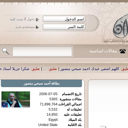
/
دخول
نسيت كلمة
مستخدم جديد
مقالات اساسية
احمد صبحي منصور
|
تعليق:
...
|
تعليق:
شكرا جزيلا أستاذ حمد الحمد .أكرمكم الله .
|
بطاقة
آحمد صبحي منصور
تاريخ الانضمام
:
2006-07-05
مقالات منشورة
:
5365
اجمالي القراءات
:
71,896,764
تعليقات له
:
5,532
تعليقات عليه
:
14,950
بلد الميلاد
:
Egypt
بلد الاقامة
:
United State