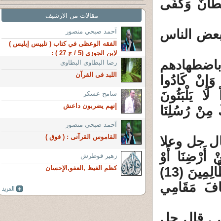
ْ سُلْطَانٌ وَكَفَى
مقالات من الارشيف
 بعض الناس
آحمد صبحي منصور
الفقه الوعظى في كتاب ( تلبيس إبليس )
لإبن الجوزى (5 / ج 27 ) :
 باضطهادهم
رضا البطاوى البطاوى
اللبد فى القرآن
نْ كَادُوا
 لا يَلْبَثُونَ
سامح عسكر
إنهم يضربون داعش
 قَبْلَكَ مِنْ رُسُلِنَا
آحمد صبحي منصور
القاموس القرآنى : ( فوق )
قال جل وعلا
ْ أَرْضِنَا أَوْ
زهير قوطرش
كظم الغيظ ,العفو,الإحسان
لَتَعُودُنَّ فِي مِلَّتِنَا فَأَوْحَى إِلَيْهِمْ رَبُّهُمْ لَنُهْلِكَنَّ الظَّالِمِينَ (13)
خَافَ مَقَامِي
ل . قال جل