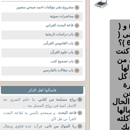
مشروع نشر مؤلفات احمد صبحي منصور
محاضرات صوتية
و (
قاعة البحث القراني
نى (
باب دراسات تاريخية
وَاسْتَفْزِزْ مَنْ اسْتَطَعْتَ مِنْهُمْ ) الاسراء 65 )؟
باب القاموس القرآنى
 كنت
باب علوم القرآن
. من
باب تصحيح كتب
ها
باب مقالات بالفارسي
 كل
رة
فاسألوا اهل الذكر
عن
الحال
زواج مسلمة من كتابي
: ما حكم الشري عة
الاسل امية فى زواج المسل مة ...
الها
قاعة البحث
: و سمحتم بالتس بة لقاعة البحث
كلته
القرآ ني هل لأي...
يك
ربا البنوك من تانى
: قرأت عدة فتاوي ومقال