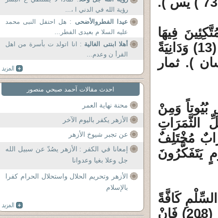
(72) وَلَهُمْ فِيهَا مَنَافِعُ وَمَشَارِبُ أَفَلا يَشْكُرُونَ ( 73 ) يس ).
رؤية الله في الدني ا ،...
عيدا الفطروالأضحى
: هل احتفل النبى محمد
ُمْ بِمَا صَبَرُوا جَنَّةً وَحَرِيراً (12) مُتَّكِئِينَ فِيهَا
عليه السلا م بعيدى الفطر...
عَلَى الأَرَائِكِ لا يَرَوْنَ فِيهَا شَمْساً وَلا زَمْهَرِيراً (13) وَدَانِيَةً
أهلا ابنتى الغالية
: انا اتولد ت بأسرة من اهل
القرأ ن وعدم...
ِلَتْ قُطُوفُهَا تَذْلِيلاً (14) الانسان ). ثمار
احدث مقالات آحمد صبحي منصور
 بُيُوتاً وَمِنْ
محنة نهاية العمر
لِي مِنْ كُلِّ الثَّمَرَاتِ
الأزهر يكفر باليوم الآخر
عن تجبر شيوخ الأزهر
َابٌ مُخْتَلِفٌ
إمعانا في الكفر : الأزهر يصُدّ عن سبيل الله
ٍ يَتَفَكَّرُونَ
جل وعلا بغيا وعدوانا
الأزهر وتحريم الحلال واستحلال الحرام كفرا
بالإسلام
ِّلْمِ كَافَّةً
وَلا تَتَّبِعُوا خُطُوَاتِ الشَّيْطَانِ إِنَّهُ لَكُمْ عَدُوٌّ مُبِينٌ (208) فَإِنْ