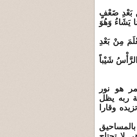
ْ بَعْدِ ضَعْفٍ
َا يَشَاءُ وَهُوَ
ْلَمَ مِنْ بَعْدِ
رَّأْسُ شَيْباً
مر هو نور
ة ربه يظل
زيده وقارا
المساحيق
ى لا تحتاج