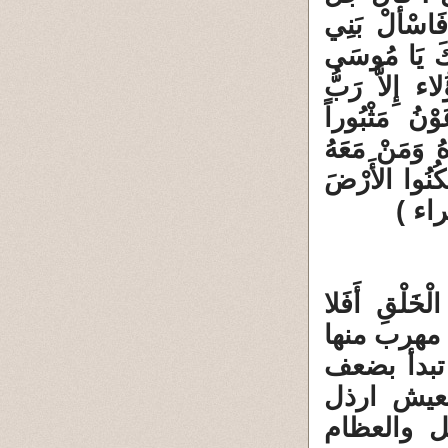
فَاسْألْ بَنِي
ُّكَ يَا مُوسَى
ؤُلاء إِلاَّ رَبُّ
وْنُ مَثْبُوراً
اهُ وَمَنْ مَعَهُ
 اسْكُنُوا الأَرْضَ
خَلْقِ أَفَلا
ة لا مهرب منها
تبدأ بضعف
يعيش ارذل
 والعظام