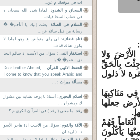
ات في موقعك م عن...
السحاق و الشذوذ
: لماذا شدد الله سبحان ه
في عقاب السحا قيات، ...
السلام فى الصلاة
: بعثت إليك يا أ/أحم� �
رسالة من قبل سائلا عن...
قناة فضائية
: لي راى متواض ع وهو لماذا لا
يكون هتاك قناه...
ُ الأَرْضَ وَلا
استغفار النبى
: سؤال من الأست اذ سالم البجا
دي : عفو� � يا...
ئْتَ بِالْحَقِّ
الحفظ الالهى للقرآن
: . Dear brother Ahmed,
71) البقرة ). أى بقرة لا ذلول
I come to know that you speak Arabic and
Quran expert so...
مسألة ميراث
: ...
ِي مَنَاكِبِهَا
اسلام البحيرى
: أستاذ نا يوجد تشابه بين مشوار
ُشُورُ (15) الملك ) . الأرض جعلها
ك ومشوا ر ...
ا.
رغد
: ما معنى ( رغد ) في القرآ ن الكري م ؟ ...
 أَنْعَاماً فَهُمْ
الأمّة والقوم
: سؤال من الأست اذة هاجر الأسو
ْ وَمِنْهَا يَأْكُلُونَ
د : ( اريد ان...
رؤية الله جل وعلا
: لماذا لا يستطي ع البشر