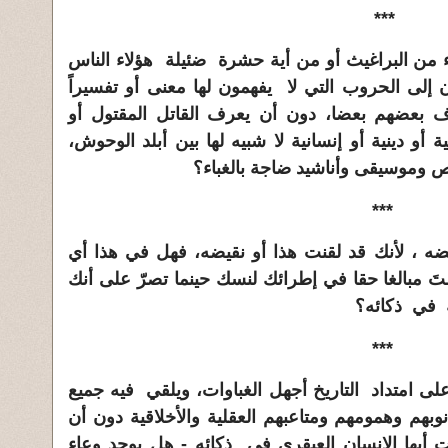
***
ء من البراغيث أو من أية حشرة ضئيلة هؤلاء الناس
ن إلى الحروب التي لا يفهمون لها معنى أو تفسيراً
 بعضهم بعضا، دون أن يعرف القاتل المقتول أو
أو دينية أو إنسانية لا شبيه لها بين أبلد الوحوش،
 وموسيقى وأناشيد ضاجة بالغباء؟
***
يضه ، لأنك قد لقنت هذا أو نقيضه، فهل في هذا أي
َ مبالغا حقا في إطرائك لنسك حينما تصرّ على أنك
ه في ذكائه؟
***
ى امتداد التاريخ أجهل الغباوات، ويلقي فيه جميع
وبهم وهمومهم ومتاعبهم العقلية والأخلاقية دون أن
 أيها الإنسان العبقري في ذكائه - هل يوجد وعاء