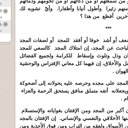
و من سمعتهم أو من ذكائهم أو من لحومهم ودمائهم
ال
هم زئيرا وأطول أنيابا وأظفارا.
وأي
ّ تشويه لك
ال
آخرين أفظع من هذا ؟
فع
يا
***
من
أضعف أو أشد خوفا أو أفقد للمجد أو لصفات المجد
باحث عن المجد، إن امتلاك المجد كالسعي للمجد
ن وذل وتلوث وإسقاط للكرامة ولجميع الفضائل
 والأخلاق، إن فيهما كل معاني الإفتراس والوحشية
هوان .
لمجد على مجده وحرصه عليه يحولانه إلى أضحوكة
علانه أتفه متملق منافق يستحق الرحمة والعزاء
م .
 أكبر من المجد ومن الإفتتان بغواياته والإستسلام
 الأخلاقي والنفسي والإنساني. إن الإفتتان بالمجد
ن الأسواق ولعقه من التراب ومن فوق الأحذية ومن