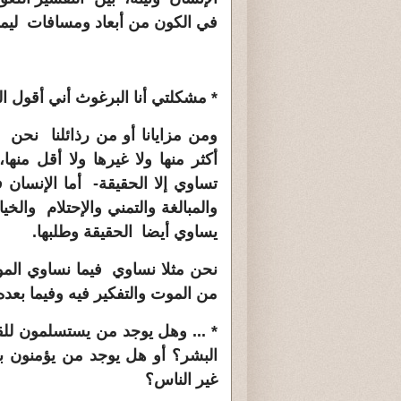
في الكون من أبعاد ومسافات ليموت
* مشكلتي أنا البرغوث أني أقول ال
ومن مزايانا أو من رذائلنا نحن ا
أكثر منها ولا غيرها ولا أقل منها
تساوي إلا الحقيقة- أما الإنسان 
والمبالغة والتمني والإحتلام والخي
يساوي أيضا الحقيقة وطلبها.
نحن مثلا نساوي فيما نساوي ال
من الموت والتفكير فيه وفيما بعده
* ... وهل يوجد من يستسلمون للقا
البشر؟ أو هل يوجد من يؤمنون با
غير الناس؟