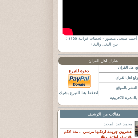
د . أحمد صبحى منصور - لحظات قرآنية ١١٥٥ :
بين البغى والبغاء
شارك اهل القران
 اهل القران
دعوة للتبرع
قع اهل القران
لنشر بالموقع
اضغط هنا للتبرع بشيك
النشرة الاكترونية
مقالات من الارشيف
محمد عبد المجيد
عشرون جريمة ارتكبها مرسي .. مئة حُكم
بالإعدام أفلـَتَ م�