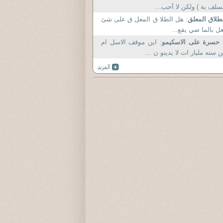
سلف ية ) ولكن لا أحب...
طلاق المعلق
: هل الطلا ق المعل ق على شئ
ل بالما ضي يقع...
 حسرة على الاسكيمو
: اين موقف الاسل ام
 سته مليار ات لا يدينو ن ...