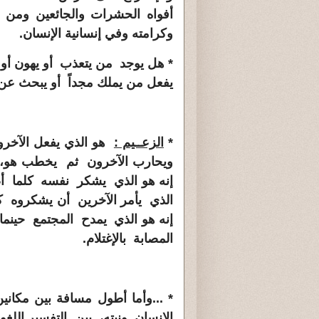
أفواه الحشرات والجائعين ومن
وكرامته وفي إنسانية الإنسان.
* هل يوجد من يتعذب أو يهون أو ي
يفعل من يملك مجداً أو يبحث عن
*
الزعــيم :
هو الذي يفعل الآخر
ويحارب الآخرون ثم يخطب هو،
إنه هو الذي يشكر نفسه كلما أ
الذي يأمر الآخرين أن يشكروه ك
إنه هو الذي يمدح المجتمع حينما
المصابة بالإغتلام.
* ...وأما أطول مسافة بين مكان
الإنسان ونيته، بين التفسير اللغ