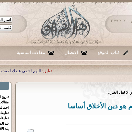
الجمعة ٠٧ - أغسطس - ٢٠٢٦ ٠٢:٣٧
كتاب الموقع
الاتصال
مقالات اساسية
تعليق:
اللهم اشفي عبدك احمد صبحي منصور
|
تعليق:
...
|
تعلي
لا قتل الغير.:
تاريخ 
مقالا
م هو دين الأخلاق أساسا
اجمالي
تعليقا
تعليقا
بلد الم
بلد الا