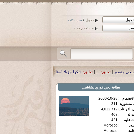
/
دخول
نسيت كلمة
مستخدم جديد
ق:
شكرا جزيلا أستاذ حمد الحمد .أكرمكم الله .
|
تعليق:
نسأل الله تعالى أن يمن بال
بطاقة
يحي فوزي نشاشبي
الانضمام
:
2006-10-28
ت منشورة
:
311
 القراءات
:
4,012,712
ت له
:
408
ت عليه
:
421
يلاد
:
Morocco
قامة
:
Morocco