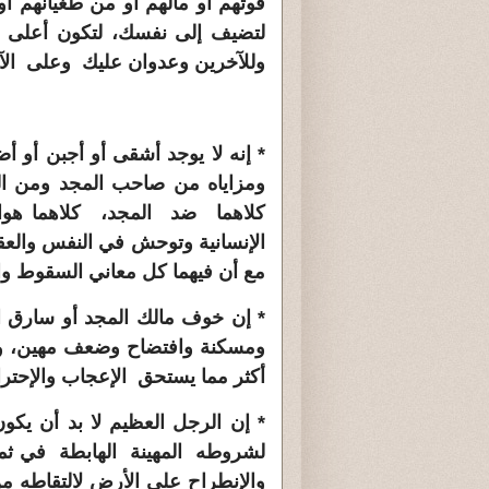
قوتهم أو مالهم أو من طغيانهم أ
لتضيف إلى نفسك، لتكون أعلى من
وللآخرين وعدوان عليك وعلى ال
* إنه لا يوجد أشقى أو أجبن أو 
ومزاياه من صاحب المجد ومن ال
كلاهما ضد المجد، كلاهما هوا
الإنسانية وتوحش في النفس والعقل
مع أن فيهما كل معاني السقوط وال
* إن خوف مالك المجد أو سارق ا
ومسكنة وافتضاح وضعف مهين، ويج
أكثر مما يستحق الإعجاب والإحترا
* إن الرجل العظيم لا بد أن يكون
لشروطه المهينة الهابطة في ثمنها
والإنطراح على الأرض لالتقاطه م