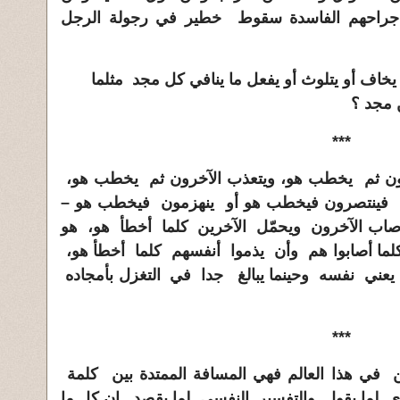
 جراحهم الفاسدة سقوط خطير في رجولة الرجل
خاف أو يتلوث أو يفعل ما ينافي كل مجد مثلما
 مجد ؟
***
ون ثم يخطب هو، ويتعذب الآخرون ثم يخطب هو،
 فينتصرون فيخطب هو أو ينهزمون فيخطب هو –
صاب الآخرون ويحمّل الآخرين كلما أخطأ هو، هو
لما أصابوا هم وأن يذموا أنفسهم كلما أخطأ هو،
 يعني نفسه وحينما يبالغ جدا في التغزل بأمجاده
***
ين في هذا العالم فهي المسافة الممتدة بين كلمة
وي لما يقول والتفسير النفسي لما يقصد. إن كل ما