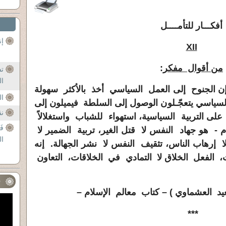
أفكـــار للتأمــــل
إن
XII
من أقوال مفكر
:
تش
ال
وإن الجنوح إلى العمل السياسي أخذ بالأكثر سهولة
ال
 السياسي يتعجّـلون الوصول إلى السلطة فيميلون إلى
نق
ى التربية السياسية، استهواء للشباب واستغلالاً
فَ
ام - هو
جهاد النفس
لا قتل الغير،
تربية الضمير
لا
ال
ا إرهاب الناس،
تثقيف النفس
لا نشر الجهالة. إنه
ت،
الفعل الخلاق
لا التمادي في الخلاقات،
التعاون
ف
 العشماوي ) – كتاب معالم الإسلام –
***