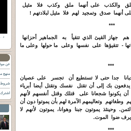
 الملق والكذب على أنهما ملق وكذب فلا مثيل
على أنهما صدق وتمجيد لهم فلا مثيل لبلادتهم
!
***
 هم جهاز القيئ الذي تتقيأ به الجماهير أحزانها
اتها - تتقيؤها على نفسها وعلى ما حولها وعلى ما
عن موقع
***
منهج مو
جبانا جدا حتى لا تستطيع أن تجسر على عصيان
شروط ا
يدفعون بك إلى أن تقتل نفسك وتقتل أيضا أبرياء
أن يكونوا شجعانا على قتلك وقتل أنفسهم لأنهم
اشترك ب
وطغاتهم وتعاليمهم الآمرة لهم بأن يموتوا دون أن
لثمن. وحينئذ يموتون جبنا وهوانا، يموتون لأنهم لا
يرف ضوا الموت.
***