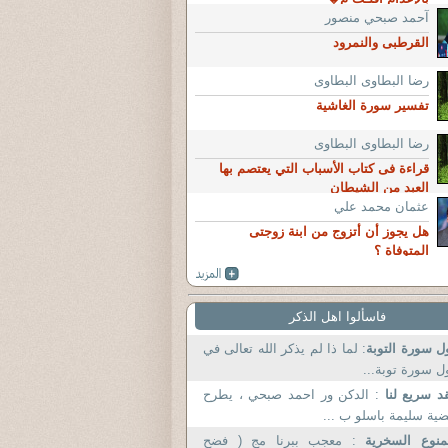
آحمد صبحي منصور
القرطبى والنمرود
رضا البطاوى البطاوى
تفسير سورة الغاشية
رضا البطاوى البطاوى
قراءة فى كتاب الأسباب التي يعتصم بها
العبد من الشيطان
عثمان محمد علي
هل يجوز أن أتزوج من ابنة زوجتى
المتوفاة ؟
فاسألوا اهل الذكر
ل سورة التوبة
: لما ذا لم يذكر الله تعالى في
ل سورة توبة...
د سريع لنا
: الدكن ور احمد صبحي ، يطرح
ية سليمة باسلو ب ...
منوع السخرية
: معجب ببرنا مج ( فضح