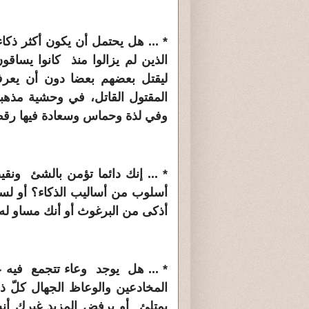
* ... هل يحتمل أن يكون أكثر ذكا
الذين لم يزالوا منذ كانوا يساقو
ليقتل بعضهم بعضا دون أن يعرف
المقتول القاتل، في وحشية مذهبية 
وفي لذة وحماس وسعادة فيها رقص
* ... إنك دائما تؤمن بالشئ ونق
أسلوب من أساليب الذكاء؟ أو لست
أذكى من البرغوث أو أنك مساو ل
* ... هل يوجد وعاء تتجمع فيه عل
المخادعين والوعاظ الجهال كلّ ذن
يمتلئ أو يرفض المزيد غيرك أنت