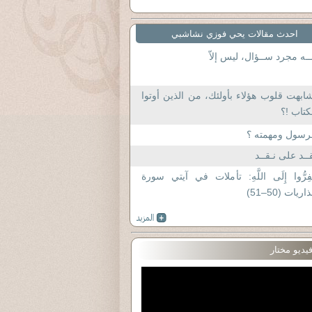
احدث مقالات يحي فوزي نشاشبي
ــه مجرد ســؤال، ليس إلاّ
ابهت قلوب هؤلاء بأولئك، من الذين أوتوا
كتاب !؟
رسول ومهمته ؟
ــد على نـقــد
فِرُّوا إِلَى اللَّهِ: تأملات في آيتي سورة
ذاريات (50–51)
يديو مختار