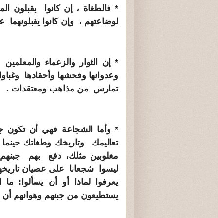
* فالطغاة ، إن كانوا يقبلون
لوضاعتهم ، وإن كانوا يقبلونهما 
* إن الثوار والزعماء والمعلمين
وعدوانها وفحشها وأحقادها وغباو
تمارس من مذاهب ومعتقدات .
* وأما الشجاعة فهي أن تكون 
تعاليمك وتاريخك وطغاتك حينما 
مغلوبين مثلك، دفع بهم جبنهم 
ليسوا شجعانا على عصيان تاريخهم 
يعرفوا لماذا أو أن يسألوا: ما ا
يستطيعون من جبنهم وهوانهم أن 