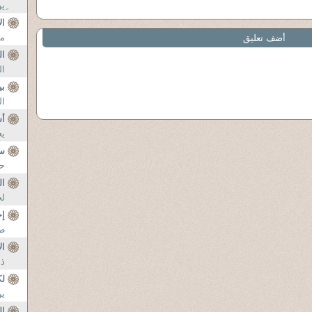
ِي
ال
مق
أضف تعليق
ال
ال
بي
ال
أس
يع
س
حض
ال
لج
إخ
طر
ال
ذه
لك
ين
ال