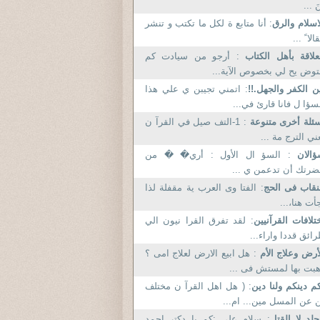
نَ ...
اسلام والرق
: أنا متابع ة لكل ما تكتب و تنشر
الا ً ...
علاقة بأهل الكتاب
: أرجو من سيادت كم
توض يح لي بخصوص الآية...
ن الكفر والجهل.!!
: اتمني تجيبن ي علي هذا
سؤا ل فانا قارئ في...
ئلة أخرى متنوعة
: 1-التف صيل في القرآ ن
ني الترج مة ...
ؤالان
: السؤ ال الأول : أري� � من
رتك أن تدعمن ي ...
نقاب فى الحج
: الفتا وى العرب ية مقفلة لذا
أت هنا،...
تلافات القرآنيين
: لقد تفرق القرا نيون الي
ائق قددا واراء...
أرض وعلاج الأم
: هل ابيع الارض لعلاج امى ؟
بت بها لمستش فى ...
م دينكم ولنا دين
: ( هل اهل القرآ ن مختلف
 عن المسل مين... ام...
جلد لا القتل
: سلام علی ;کم یا دکتر احمد