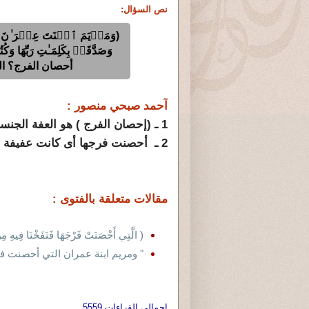
نص السؤال:
(وَمَرۡیَمَ ٱبۡنَتَ عِمۡرَ ٰ⁠نَ ٱل
أحصان الفرج؟ السؤال 2: وكيف أحصن
آحمد صبحي منصور :
1 ـ (إحصان الفرج ) هو العفة الجنسية للرجل والمرأة .
2 ـ أحصنت فرجها أى كانت عفيفة طاهرة . لا دخل لهذا بأن تكون متزوجة أو غير متزوجة .
مقالات متعلقة بالفتوى :
( الَّتِي أَحْصَنَتْ فَرْجَهَا فَنَفَخْنَا فِيهِ مِ
" ومريم ابنة عمران التي أحصنت فر
اجمالي القراءات 5559