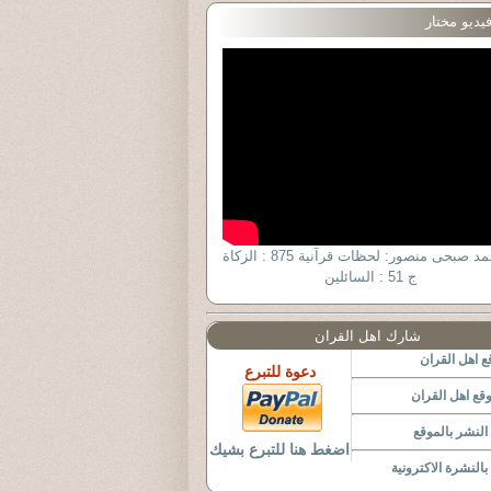
يديو مختار
د. أحمد صبحى منصور: لحظات قرآنية 875 : الزكاة
ج 51 : السائلين
شارك اهل القران
 اهل القران
دعوة للتبرع
قع اهل القران
لنشر بالموقع
اضغط هنا للتبرع بشيك
النشرة الاكترونية