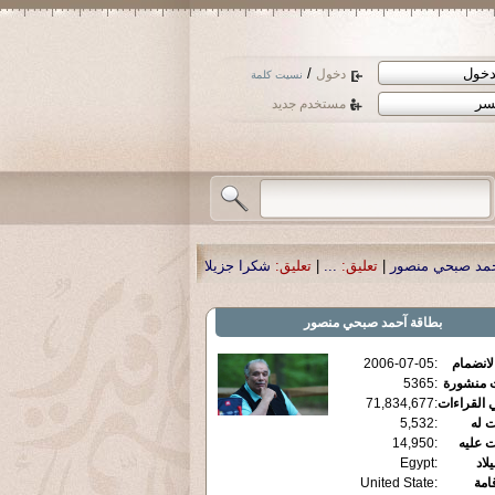
/
دخول
نسيت كلمة
مستخدم جديد
عليق:
...
|
تعليق:
شكرا جزيلا أستاذ حمد الحمد .أكرمكم الله .
|
تعليق:
نسأل الله تع
بطاقة
آحمد صبحي منصور
الانضمام
:
2006-07-05
ت منشورة
:
5365
 القراءات
:
71,834,677
ت له
:
5,532
ت عليه
:
14,950
يلاد
:
Egypt
قامة
:
United State