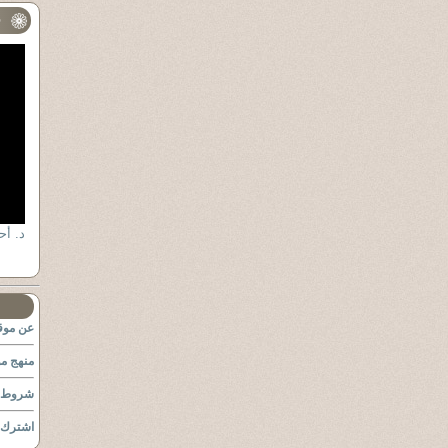
ف
عن موقع
منهج مو
شروط ا
اشترك ب