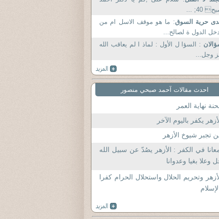
 40; ...
ى حرية السوق
: ما هو موقف الاسل ام من
خل الدول ة لصالح...
ؤالان
: السؤا ل الأول : لماذ ا لم يعاقب الله
 وجل...
احدث مقالات آحمد صبحي منصور
نة نهاية العمر
أزهر يكفر باليوم الآخر
 تجبر شيوخ الأزهر
عانا في الكفر : الأزهر يصُدّ عن سبيل الله
 وعلا بغيا وعدوانا
أزهر وتحريم الحلال واستحلال الحرام كفرا
لإسلام