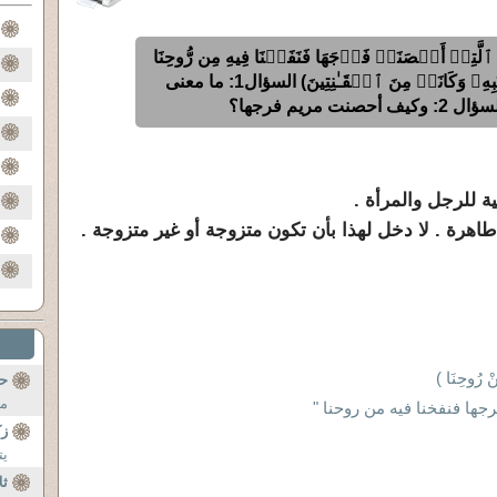
َّتِیۤ أَحۡصَنَتۡ فَرۡجَهَا فَنَفَخۡنَا فِیهِ مِن رُّوحِنَا
وَصَدَّقَتۡ بِكَلِمَـٰتِ رَبِّهَا وَكُتُبِهِۦ وَكَانَتۡ مِنَ ٱلۡقَـٰنِتِینَ) السؤال1: ما معنى
ت مريم فرجها؟
نْ رُوحِنَا )
ح
مل
جها فنفخنا فيه من روحنا "
زك
يت
ثل