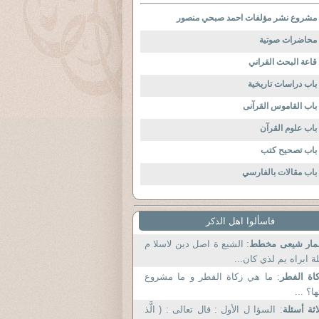
مشروع نشر مؤلفات احمد صبحي منصور
محاضرات صوتية
قاعة البحث القراني
باب دراسات تاريخية
باب القاموس القرآنى
باب علوم القرآن
باب تصحيح كتب
باب مقالات بالفارسي
فاسألوا اهل الذكر
مار شيعى مخطط
: الشيع ة اصل دين لاسلا م
ة ابراه يم لذي كان...
اة الفطر
: ما هي زكاة الفطر و ما مشروع
ها؟ ...
اثة أسئلة
: السؤا ل الأول : قال تعالى : ( الَّذ