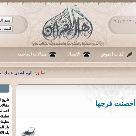
الجمعة ٠٧ - أغسطس - ٢٠٢٦ ٠٦:٤٢
كتاب الموقع
الاتصال
مقالات اساسية
تعليق:
اللهم اشفي عبدك احمد صبحي منصور
|
ت
تاريخ 
أحصنت فرجها
مقالا
اجمالي
تعليقا
تعليقا
بلد الم
بلد الا