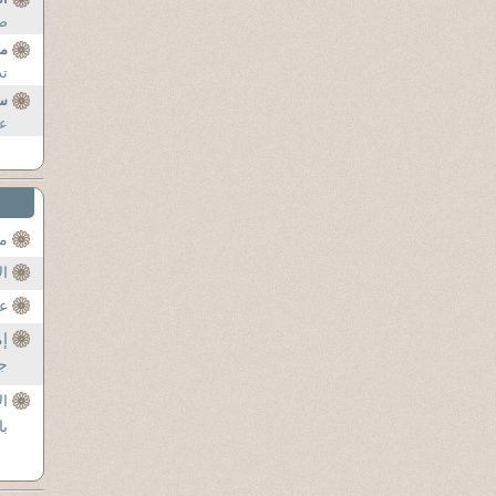
صبح
مد
تد
س
عز
مح
ال
عن
إم
جل
ال
با