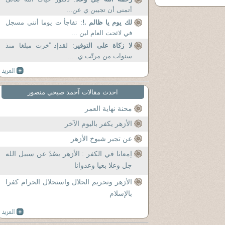
أتمنى أن تجيبن ي عن...
لك يوم يا ظالم .!
: تفاجأ ت يوما أنني مسجل
في لائحت العام لين ...
لا زكاة على التوفير
: لقدإد ّخرت مبلغا منذ
سنوات من مرتّب ي. ...
احدث مقالات آحمد صبحي منصور
محنة نهاية العمر
الأزهر يكفر باليوم الآخر
عن تجبر شيوخ الأزهر
إمعانا في الكفر : الأزهر يصُدّ عن سبيل الله
جل وعلا بغيا وعدوانا
الأزهر وتحريم الحلال واستحلال الحرام كفرا
بالإسلام