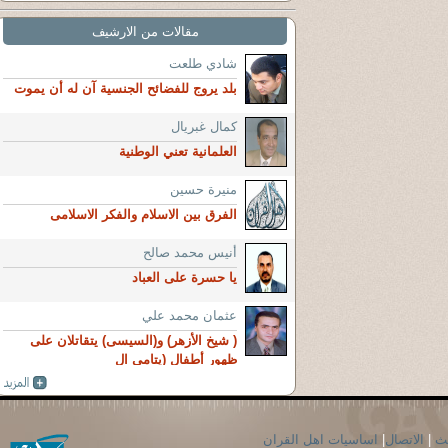
مقالات من الارشيف
شادي طلعت
بلد يروج للفضائح الجنسية آن له أن يموت
كمال غبريال
العلمانية تعني الوطنية
منيرة حسين
الفرق بين الاسلام والفكر الاسلامى
أنيس محمد صالح
يا حسرة على العباد
عثمان محمد علي
( شيخ الأزهر) و(السيسى) يتقاتلان على
ظهور أطفال (يتامى ال
حث
|
الاتصال
|
اساسيات اهل القران