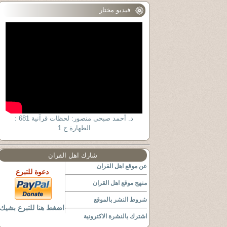
فيديو مختار
د. أحمد صبحى منصور: لحظات قرآنية 681 :
الطهارة ج 1
شارك اهل القران
عن موقع اهل القران
دعوة للتبرع
منهج موقع اهل القران
شروط النشر بالموقع
اضغط هنا للتبرع بشيك
اشترك بالنشرة الاكترونية