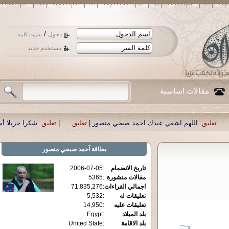
/
دخول
نسيت كلمة
مستخدم جديد
مقالات اساسية
م اشفي عبدك احمد صبحي منصور
|
تعليق:
...
|
تعليق:
شكرا جزيلا أستاذ حمد الحمد .
بطاقة
آحمد صبحي منصور
تاريخ الانضمام
:
2006-07-05
مقالات منشورة
:
5365
اجمالي القراءات
:
71,835,276
تعليقات له
:
5,532
تعليقات عليه
:
14,950
بلد الميلاد
:
Egypt
بلد الاقامة
:
United State