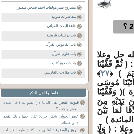
مشروع نشر مؤلفات احمد صبحي منصور
محاضرات صوتية
قاعة البحث القراني
باب دراسات تاريخية
باب القاموس القرآنى
له جل وعلا
باب علوم القرآن
 قَفَّيْنَا
باب تصحيح كتب
ْيَمَ ) ﴿
٢٧
﴾
باب مقالات بالفارسي
يْنَا مُوسَى
)( وَقَفَّيْنَا
فاسألوا اهل الذكر
َ يَدَيْهِ مِنَ
قنوت الفجر
: هل الدعا ء ( القنو ت ) فى صلاة
ًا لِّمَا بَيْنَ
الفجر واجب ؟...
عصر الحوار
: شكرا جزيلا على اجتها داتك القيم
المائدة )
ة، و عملك...
ا : ( وَلَا
الريح والوضوء
: أعاني من كثرة طرد الغاز ات