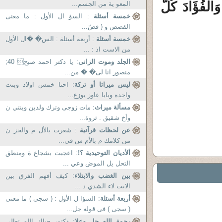
الْفُؤَادَ كُلُّ
المعو ية من الجسم...
خمسة أسئلة
: السؤ ال الأول : ما معنى
القصص و ( قصّ...
خمسة أسئلة
: أربعة أسئلة : الس� �ال الأول
من الاست اذ : ...
الجلد وموت الزانى
: یا دکتر احمد صبح 40;
منصور انا لی� � من...
ليس ميراثا أو تركة
: احنا خمس اولاد وبنت
واحده وبابا عاوز يوزع...
مسألة ميراث
: مات زوجى وترك ولدين وبنتي ن
وأخ شقيق . ثروة...
عن لحظات قرآنية
: شعرت بالأل م والحز ن
من كلامك م بالأم س في...
ألأديان التوحيدية ؟!
: اعجبت بشجاع ة ومنطق
التحل يل الموض وعي ...
بين الغضب والابتلاء
: كيف أفهم الفرق بين
الابت لاء الشدي د ...
أربعة أسئلة
: السؤا ل الأول : ( سجى ) ما معنى
( سجى ) فى قوله جل...
رحمة الله جل وعلا
: دكتور حياك الله تعالى