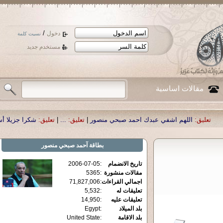
/
دخول
نسيت كلمة
مستخدم جديد
مقالات اساسية
هم اشفي عبدك احمد صبحي منصور
|
تعليق:
...
|
تعليق:
شكرا جزيلا أستاذ حمد الحمد 
بطاقة
آحمد صبحي منصور
تاريخ الانضمام
:
2006-07-05
مقالات منشورة
:
5365
اجمالي القراءات
:
71,827,006
تعليقات له
:
5,532
تعليقات عليه
:
14,950
بلد الميلاد
:
Egypt
بلد الاقامة
:
United State