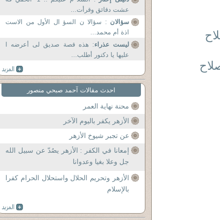
عشت دقائق وقرأت...
سؤالان
: سؤالا ن السؤ ال الأول من الاست
( فى إصلاح
اذة أم محمد...
ليست عذراء
: هذه قصة صديق لى أعرضه ا
عليها يا دكتور أطلب...
) ( عدم إصلاح
احدث مقالات آحمد صبحي منصور
محنة نهاية العمر
الأزهر يكفر باليوم الآخر
عن تجبر شيوخ الأزهر
إمعانا في الكفر : الأزهر يصُدّ عن سبيل الله
جل وعلا بغيا وعدوانا
الأزهر وتحريم الحلال واستحلال الحرام كفرا
بالإسلام