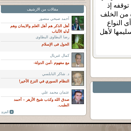
توقفه إذ
مقالات من الارشيف
ة من الخلف
آحمد صبحي منصور
ى النواع
أهل الذكر هم أهل العلم والايمان وهم
سليمها لأهل
أولو الألباب
رضا البطاوى البطاوى
الحول فى الإسلام
كمال غبريال
مع مفهوم -أمن الدولة-‏
د. شاكر النابلسي
النظام السوري في النزع الأخير!
عثمان محمد علي
صدق الله وكذب شيخ الأزهر – أحمد
الطيب.