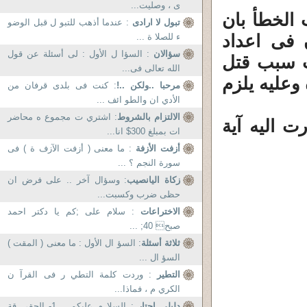
ى ، وصليت...
 الخطأ بان
تبول لا ارادى
: عندما أذهب للتبو ل قبل الوضو
 فى اعداد
ء للصلا ة ...
سؤالان
: السؤا ل الأول : لى أسئلة عن قول
ث سبب قتل
الله تعالى فى...
وعليه يلزم
مرحبا ..ولكن ..!
: كنت فى بلدى قرفان من
الأدي ان والطو ائف ...
الالتزام بالشروط
: اشتري ت مجموع ه محاضر
ت اليه آية
ات بمبلغ 300$ انا...
أزفت الأزفة
: ما معنى ( أزفت الآزف ة ) فى
سورة النجم ؟ ...
زكاة اليانصيب
: وسؤال آخر .. على فرض ان
حظى ضرب وكسبت...
الاختراعات
: سلام علی ;کم یا دکتر احمد
صبح 40; ...
ثلاثة أسئلة
: السؤ ال الأول : ما معنى ( المقت )
السؤ ال ...
التطير
: وردت كلمة التطي ر فى القرآ ن
الكري م ، فماذا...
دليلى إحتار
: السلا م عليكم .. 1- الحقي قة