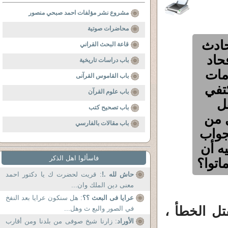
مشروع نشر مؤلفات احمد صبحي منصور
محاضرات صوتية
حادث
قاعة البحث القراني
حاد
باب دراسات تاريخية
مات
باب القاموس القرآنى
تفي
باب علوم القرآن
ل
باب تصحيح كتب
ل من
باب مقالات بالفارسي
جواب
ه أن
فاسألوا اهل الذكر
اتوا؟
حاش لله .!
: قريت لحضرت ك يا دكتور احمد
معنى دين الملك وان...
عرايا فى البعث ؟؟
: هل سنكون عرايا بعد النفخ
تل الخطأ ،
في الصور والبع ث وهل...
الأوراد
: زارنا شيخ صوفى من بلدنا ومن أقارب