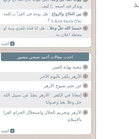
خذ
ويذكر فيه اسمه ..) كيف...
بين النكاح والزواج
: هل يوجد فى القرآ ن كلمة
زواج وتزوج ويزوّ ج ؟...
حسبنا الله جلّ وعلا .
: هل لنا قناة تلفزي ونية او
محطة اعلان ية ...
احدث مقالات آحمد صبحي منصور
محنة نهاية العمر
الأزهر يكفر باليوم الآخر
عن تجبر شيوخ الأزهر
إمعانا في الكفر : الأزهر يصُدّ عن سبيل الله
جل وعلا بغيا وعدوانا
الأزهر وتحريم الحلال واستحلال الحرام كفرا
بالإسلام