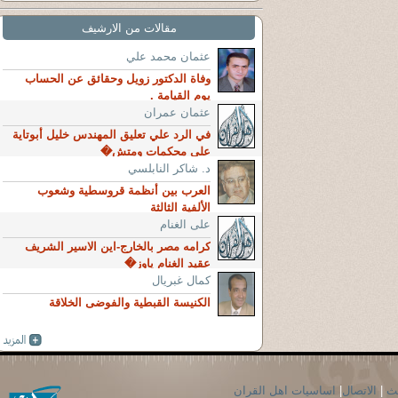
مقالات من الارشيف
عثمان محمد علي
وفاة الدكتور زويل وحقائق عن الحساب
يوم القيامة .
عثمان عمران
في الرد علي تعليق المهندس خليل أبوتاية
علي محكمات ومتش�
د. شاكر النابلسي
العرب بين أنظمة قروسطية وشعوب
الألفية الثالثة
على الغنام
كرامه مصر بالخارج-اين الاسير الشريف
عقيد الغنام ياوز�
كمال غبريال
الكنيسة القبطية والفوضى الخلاقة
حث
|
الاتصال
|
اساسيات اهل القران