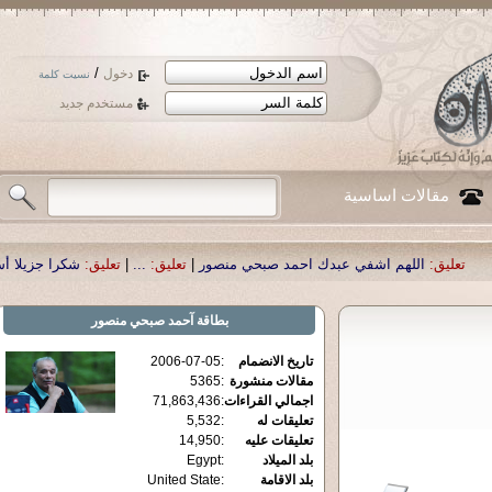
/
دخول
نسيت كلمة
مستخدم جديد
مقالات اساسية
هم اشفي عبدك احمد صبحي منصور
|
تعليق:
...
|
تعليق:
شكرا جزيلا أستاذ حمد الحمد 
بطاقة
آحمد صبحي منصور
تاريخ الانضمام
:
2006-07-05
مقالات منشورة
:
5365
اجمالي القراءات
:
71,863,436
تعليقات له
:
5,532
تعليقات عليه
:
14,950
بلد الميلاد
:
Egypt
بلد الاقامة
:
United State