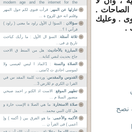
 ، وان لا
modern age and the internet for the
الصاحات .
movement of Ahl al-Quran?...
تنازلها عن المهر
: قرأت فتوى لكم حول المهر
وقلتم انه حق للزوج ة ...
وى . وعليك
سؤالان
: السؤا ل الأول راود ما معنى ( راود )
 .
قرآني ا ؟...
ثلاثة أسئلة
: السؤ ال الأول : ما رأيك كباحث
تاريخ ى فى...
المبارزة بالأحاديث
: هل من المنط ق الاحت
جاج بحديث لنفي كتابة...
الصلاة والسنة
: 1/لماذ ا ليس لعيسى ولا
لموسى احادي ث 2/متى...
القدوس والمقدس
: وردت كلمة المقد س في
القرا ن الكري م للارض 3...
تطهير الموقع
: الاست اذ الكتو ر احمد صبحي
منصور السلا م ...
صلاة الاستخارة
: ما هي الصلا ة الإست خارة و
 نصح
هل كان النبي محمد...
الأكمه والأعمى
: ما هو الفرق بين ( أكمه ) و(
أعمى ) فى القرآ ن ...
بيوت الله جل وعلا
: (في بيوت أذن الله أن ترفع