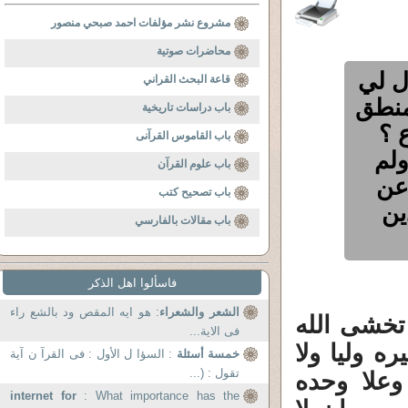
مشروع نشر مؤلفات احمد صبحي منصور
محاضرات صوتية
ل لي
قاعة البحث القراني
لمنطق
باب دراسات تاريخية
ع ؟
باب القاموس القرآنى
ولم
باب علوم القرآن
عن
باب تصحيح كتب
ين
باب مقالات بالفارسي
فاسألوا اهل الذكر
الشعر والشعراء
: هو ايه المقص ود بالشع راء
تخشى الله
فى الاية...
ه وليا ولا
خمسة أسئلة
: السؤا ل الأول : فى القرآ ن آية
تقول : (...
علا وحده
internet for
: What importance has the