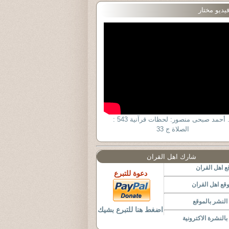
يديو مختار
د. أحمد صبحى منصور: لحظات قرآنية 543 :
الصلاة ج 33
شارك اهل القران
 اهل القران
دعوة للتبرع
قع اهل القران
لنشر بالموقع
اضغط هنا للتبرع بشيك
النشرة الاكترونية