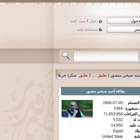
/
دخول
نسيت كلمة
مستخدم جديد
تعليق:
...
|
تعليق:
شكرا جزيلا أستاذ حمد الحمد .أكرمكم الله .
|
تعليق:
نسأل الله تع
بطاقة
آحمد صبحي منصور
الانضمام
:
2006-07-05
ت منشورة
:
5365
 القراءات
:
71,853,956
ت له
:
5,532
ت عليه
:
14,950
يلاد
:
Egypt
قامة
:
United State