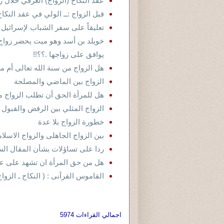
عقد النكاح (الزواج) العرفي حلال ر
قبل الزواج :ــ الولي في عقد النكاح
تعليقاً على سفر الشباب لإسرائيل 
خويلد بن أسد وهو ميت يحضر زواج 
يوافق على زواجها .؟؟!!
هل الزواج من سنة الله تعالى أم 
الزواج بين الماضي والمصلحة
هل للمرأة الحق أن تطلب الزواج 
الزواج المثلي بين الرفض والقبول
خطورة الزواج بلا عدة
بين الزواج الجاهلى والزواج الاسلا
ردا على تساؤلات بشأن المقال الساب
هل من حق المرأة ان تشهد على عقو
القاموس القرآنى : ( النكاح ـ الزواج
اجمالي القراءات 5974