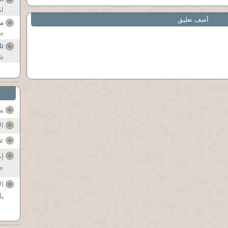
ام
أضف تعليق
مي
حر
ثل
شط
مح
ال
عن
إم
جل
ال
با