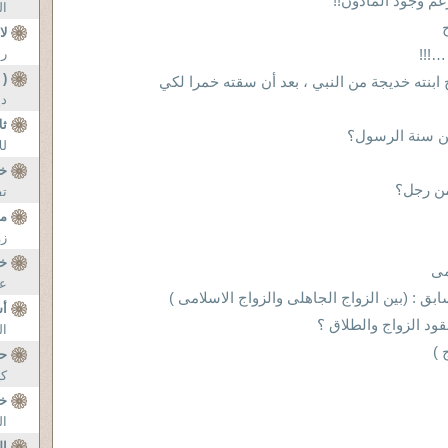
غم وجود المأذون!!
ال
لا
…!!!
رب
( 
ابنته خديجة من النبي ، بعد أن سقته خمرا لكي
دي
ثل
من سنة الرسول؟
لل
خ
من رجل؟
تف
مس
زو
خص
مى
عل
ق : (بين الزواج الجاهلى والزواج الاسلامى )
أس
د الزواج والطلاق ؟
ال
 )
حق
كي
خس
ال
ال