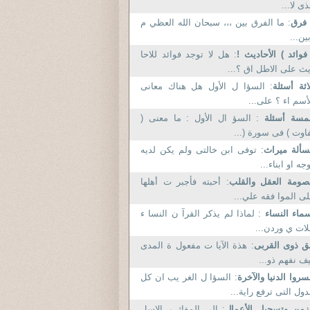
ذى لا...
 فرق
: ما الفرق بين ،،، سبحان الله العظي م
ين...
فوائد ) الأحاديث !
: هل لا توجد فوائد للاحا
ث على الاطل اق ؟...
اثة أسئلة
: السؤا ل الأول هل هناك معانى
أسم اء ؟ على...
مسة أسئلة
: السؤ ال الأول : ما معنى (
اوت ) فى سورة (...
ألة ميراث
: توفى ابن خالتى ولم يكن لديه
جه او ابناء...
ومة العقل والقلب
: أحبته فأجبر ت أهلها
ى الموا فقه علي...
ماء النساء
: لماذا لم يذكر القرآ ن النسا ء
لات ي وردن...
 ذوى القربى
: هذة الآيا ت مفعول ة المدى
ف نفهم ذو...
روا الدنيا والآخرة
: السؤا ل الغر يب ان كل
دول التى ترفع راية...
زمن وتسجيل الأعمال
: الى المفك ر الاسل