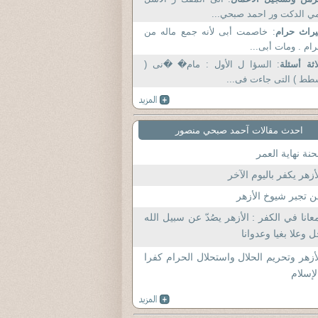
ي الدكت ور احمد صبحي...
راث حرام
: خاصمت أبى لأنه جمع ماله من
ام . ومات أبى...
اثة أسئلة
: السؤا ل الأول : مام� �نى (
ط ) التى جاءت فى...
احدث مقالات آحمد صبحي منصور
نة نهاية العمر
أزهر يكفر باليوم الآخر
 تجبر شيوخ الأزهر
عانا في الكفر : الأزهر يصُدّ عن سبيل الله
 وعلا بغيا وعدوانا
أزهر وتحريم الحلال واستحلال الحرام كفرا
لإسلام