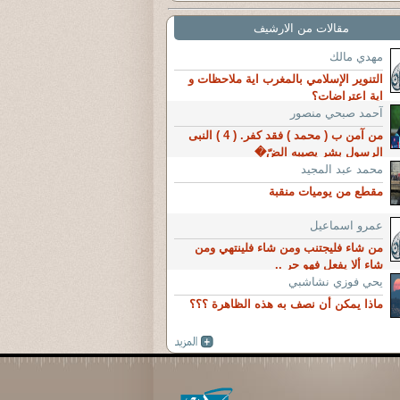
مقالات من الارشيف
مهدي مالك
التنوير الإسلامي بالمغرب اية ملاحظات و
اية اعتراضات؟
آحمد صبحي منصور
من آمن ب ( محمد ) فقد كفر. ( 4 ) النبى
الرسول بشر يصيبه الضّ�
محمد عبد المجيد
مقطع من يوميات منقبة
عمرو اسماعيل
من شاء فليجتنب ومن شاء فلينتهي ومن
شاء ألا يفعل فهو حر ..
يحي فوزي نشاشبي
ماذا يمكن أن نصف به هذه الظاهرة ؟؟؟