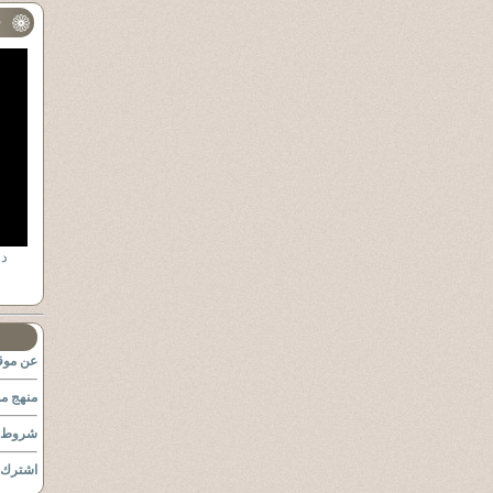
ف
عن موقع
منهج مو
شروط ا
اشترك ب