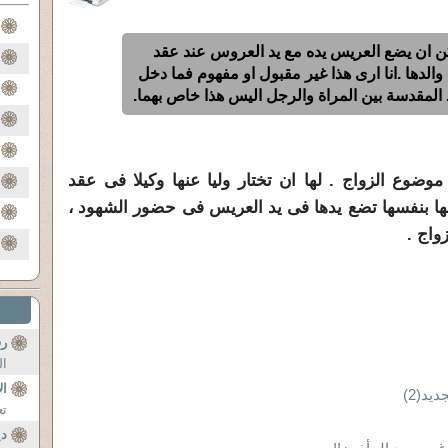
كن ان يضع العريس يده مع يد العروس عند عقد
الدها .انا ارى هذا غير مقبول او مفهوم فما دخل
المقدسة بين المراة والرجل اليس هذا خاص بهما.
موضوع الزواج . لها ان تختار وليا عنها وكيلا فى عقد
اجها بنفسها تضع يدها فى يد العريس فى حضور الشهود ،
واج .
رف
ال
ال
يد(2)
تع
دي