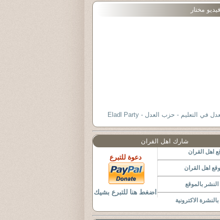
يديو مختار
دل في التعليم - حزب العدل - Eladl Party
شارك اهل القران
 اهل القران
دعوة للتبرع
قع اهل القران
لنشر بالموقع
اضغط هنا للتبرع بشيك
النشرة الاكترونية