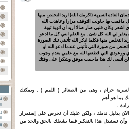
مان العادة السرية (اكرمك الله) اريد التخلص منها
 ماقمت بها حاولت التوقف مرارا وعاهدت الله
شعر وكان قلبي صار ضالا اريد ان اتوبة توبة
فر لي الله كل شئ . مع العلم انني كل ما ادعو
يد التخلص منها فكلما اذكر الله تأتيني تلك الصورة
تخلص من صورة التي تأتيني عندما ادعو الله او
 ووعودي التي قطعتها لله مع علمي بعدم وجوب
ولن أنسى لك هذا ماحييت موفق وشكرا على وقتك
.
 السرية حرام ، وهى من الصغائر ( اللمم ) . ويمكنك
ك بما هو أهم
قن
ال
ادة .
زى
الآن بدليل ندمك ، ولكن عليك أن تحرص على إستمرار
ال
 وأن تستبدل هذا بالتفكير فيما يشغلك بالحق والجد من
ال