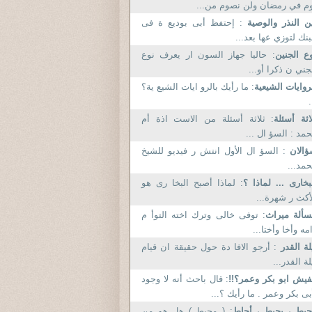
م في رمضان ولن نصوم من...
ن النذر والوصية
: إحتفظ أبى بوديع ة فى
بنك لتوزي عها بعد...
ع الجنين
: حاليا جهاز السون ار يعرف نوع
جني ن ذكرا أو...
روايات الشيعية
: ما رأيك بالرو ايات الشيع ية؟
.
اثة أسئلة
: ثلاثة أسئلة من الاست اذة أم
مد : السؤ ال ...
ؤالان
: السؤ ال الأول انتش ر فيديو للشيخ
مد...
بخارى ... لماذا ؟
: لماذا أصبح البخا رى هو
أكث ر شهرة...
ألة ميراث
: توفى خالى وترك اخته التوأ م
مه وأخا وأختا...
لة القدر
: أرجو الافا دة حول حقيقة ان قيام
لة القدر...
يش ابو بكر وعمر؟!!
: قال باحث أنه لا وجود
بى بكر وعمر . ما رأيك ؟...
يط ، يحيط ، أحاط
: ( محيط ) هل هو من