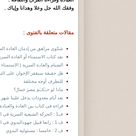
وفقك الله جل وعلا وهدانا وإياك .
مقالات متعلقة بالفتوى :
شكوى مراهق من إدمان العادة السري
نقد كتاب الاستمناء أو العادة الس
الصيام والعادة السرية ( الاستمناء )
هل حقيقة سيقفز الإخوان على الث
للتطرف أوجه مختلفة
ماذا لو حــَكــَمَ مصرَ حمارٌ؟
بعد أيام معدودات يدخل علينا شهر 
قراءة فى كتاب بين العادة والعبادة
ف1 : الحركة الشيعية السرية فى القرنين السادس والسابع قبل البدوى
ف 1 : رابعا قبيل جهودالبدوي فى الدعوة السرية
ف 2 : خامسا : مسئولية البدوي