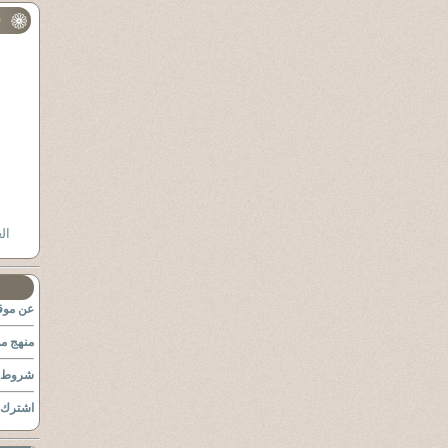
ف
الع
عن موقع
منهج مو
شروط ا
اشترك ب