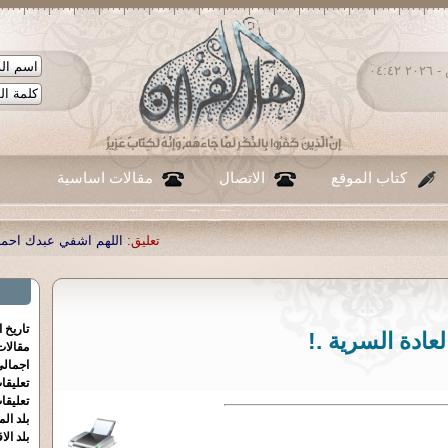
الجمعة ٠٧ - أغسطس - ٢٠٢٦ ٠٤:٤٢
كتاب الموقع
الاتصال
مقالات اساسية
تعليق:
اللهم اشفي عبدك احمد صبحي منصور
|
تع
تاريخ 
لعادة السرية .!
مقالا
اجمالي
تعليقا
تعليقا
بلد الم
بلد الا