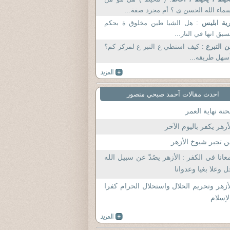
ماء الله الحسن ى ؟ أم مجرد صفة...
ية ابليس
: هل الشيا طين مخلوق ة بحكم
بق انها في النار...
 التبرع
: كيف استطي ع التبر ع لمركز كم؟
سهل طريقه...
احدث مقالات آحمد صبحي منصور
نة نهاية العمر
أزهر يكفر باليوم الآخر
 تجبر شيوخ الأزهر
عانا في الكفر : الأزهر يصُدّ عن سبيل الله
 وعلا بغيا وعدوانا
أزهر وتحريم الحلال واستحلال الحرام كفرا
لإسلام