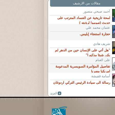
مقالات من الارشيف
آحمد صبحي منصور
لمحة تاريخية عن الفساد المترتب على
حديث (صوموا لرؤيته )
عثمان محمد علي
حجارة استنجاء إبليس.
شريف هادي
"هل أتي على الإنسان حين من الدهر لم
يكن شيئا مذكورا"
على الغنام
تفاصيل المؤامرة السويسرية المدعومة
امريكيا مصريا
أسامة قفيشة
رسالة الى سيادة الرئيس التركي اردوغان