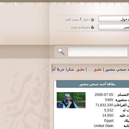
/
دخول
نسيت كلمة
مستخدم جديد
ليق:
...
|
تعليق:
شكرا جزيلا أستاذ حمد الحمد .أكرمكم الله .
|
تعليق:
نسأل الله تعا
بطاقة
آحمد صبحي منصور
الانضمام
:
2006-07-05
ت منشورة
:
5365
 القراءات
:
71,832,330
ت له
:
5,532
ت عليه
:
14,950
يلاد
:
Egypt
قامة
:
United State