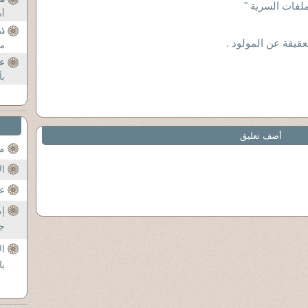
ملفات السرية "
أس
ذر
عقيقة عن المولود .
مس
عن
بأ
أضف تعليق
مح
ال
عن
إم
جل
ال
با