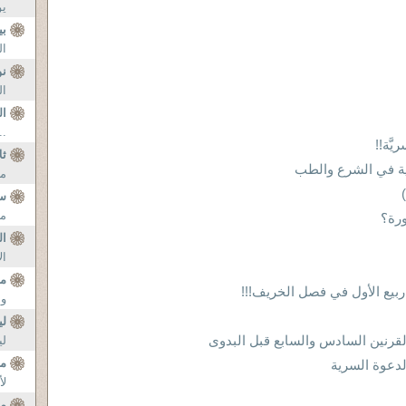
يو
بي
ال
نو
ال
ال
..
َّة!!
ثل
رية في الشرع والطب
مح
س
مح
ورة؟
ال
ال
مس
ربيع الأول في فصل الخريف!!!
وا
لي
لي
مف
لأ
مح