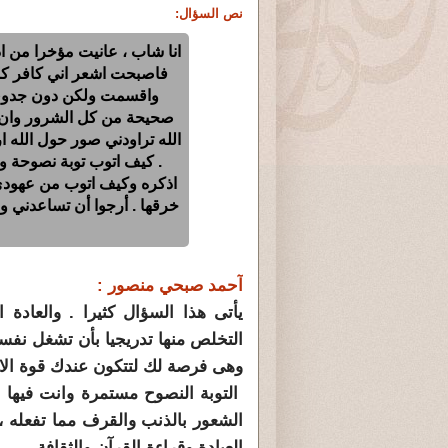
نص السؤال:
انا شاب ، عانيت مؤخرا من اد
فاصبحت اشعر اني كافر كل
واقسمت ولكن دون جدوى ا
صحيحة من كل الشرور وان يغ
الله تراودني صور حول الله ار
. كيف اتوب توبة نصوحة وا
اذكره وكيف اتوب من عهودي
خرقها . أرجوا أن تساعدني 
آحمد صبحي منصور :
يأتى هذا السؤال كثيرا . والعادة
التخلص منها تدريجيا بأن تشغل نفس
وهى فرصة لك لتتكون عندك قوة الار
التوبة النصوح مستمرة وانت فيها 
الشعور بالذنب والقرف مما تفعله ،
العبادة وقراءة القرآن والثقافة .