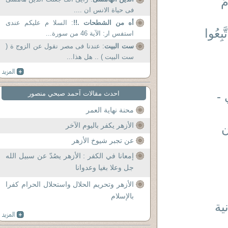
مَ
فى حياة الانس ان ....
أه من الشطحات .!!
: السلا م عليكم عندى
بِعُوا
استفس ار: الآية 46 من سورة...
ست البيت
: عندنا فى مصر نقول عن الزوج ة (
ست البيت ) .. هل هذا...
 -
احدث مقالات آحمد صبحي منصور
محنة نهاية العمر
ن
الأزهر يكفر باليوم الآخر
عن تجبر شيوخ الأزهر
إمعانا في الكفر : الأزهر يصُدّ عن سبيل الله
جل وعلا بغيا وعدوانا
الأزهر وتحريم الحلال واستحلال الحرام كفرا
بالإسلام
ية