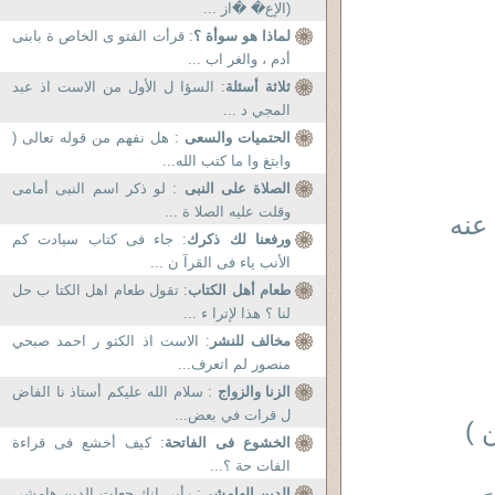
(الإع� �از ...
لماذا هو سوأة ؟
: قرأت الفتو ى الخاص ة بابنى
أدم ، والغر اب ...
ثلاثة أسئلة
: السؤا ل الأول من الاست اذ عبد
المجي د ...
الحتميات والسعى
: هل نفهم من قوله تعالى (
وابتغ وا ما كتب الله...
الصلاة على النبى
: لو ذكر اسم النبى أمامى
وقلت عليه الصلا ة ...
عنه
ورفعنا لك ذكرك
: جاء فى كتاب سيادت كم
الأنب ياء فى القرآ ن ...
طعام أهل الكتاب
: تقول طعام اهل الكتا ب حل
لنا ؟ هذا لإترا ء ...
مخالف للنشر
: الاست اذ الكتو ر احمد صبحي
منصور لم اتعرف...
الزنا والزواج
: سلام الله عليكم أستاذ نا الفاض
ل قرات في بعض...
 )
الخشوع فى الفاتحة
: كيف أخشع فى قراءة
الفات حة ؟...
الدين الهامشى
: رأيى انك جعلت الدين هامشى