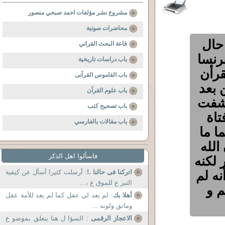
مشروع نشر مؤلفات احمد صبحي منصور
محاضرات صوتية
غ من العمر19عاما حال
قاعة البحث القراني
رنسا
باب دراسات تاريخية
قرأن
باب القاموس القرآنى
 بعد
باب علوم القرآن
تشفت
باب تصحيح كتب
تاة
باب مقالات بالفارسي
ا ما
الله
فاسألوا اهل الذكر
 لكنه
نه لم
اتركنا فى حالنا .!
: أرسلت كثيرا أسأل عن كيفية
التبر ع للموق ع ،...
م و
أهلا بك
: لم يعد لي عقل كما لم يعد للأمة عقل
وماتق ولونه ...
الاعجاز الرقمى
: السؤا ل هنا يتعلق بموضو ع