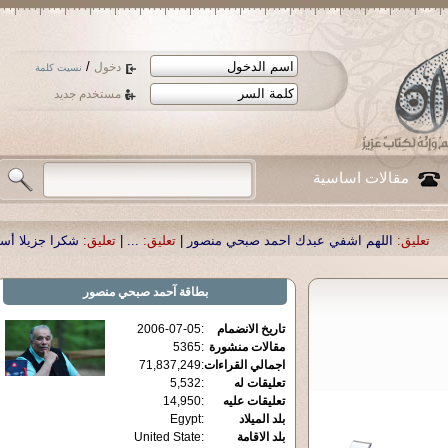
/
دخول
نسيت كلمة
مستخدم جديد
مقالات اساسية
 اشفي عبدك احمد صبحي منصور
|
تعليق:
...
|
تعليق:
شكرا جزيلا أستاذ حمد الحمد .أ
بطاقة
آحمد صبحي منصور
تاريخ الانضمام
:
2006-07-05
مقالات منشورة
:
5365
اجمالي القراءات
:
71,837,249
تعليقات له
:
5,532
تعليقات عليه
:
14,950
بلد الميلاد
:
Egypt
بلد الاقامة
:
United State