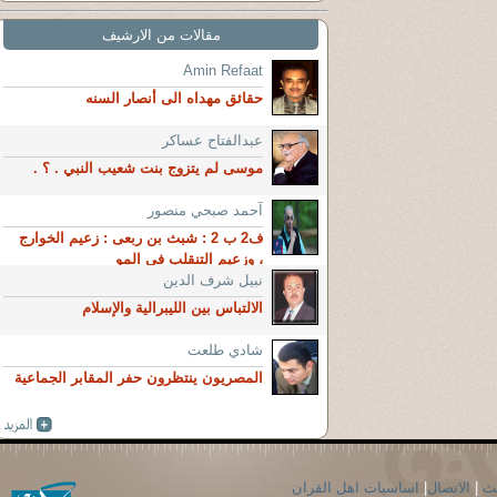
مقالات من الارشيف
Amin Refaat
حقائق مهداه الى أنصار السنه
عبدالفتاح عساكر
موسى لم يتزوج بنت شعيب النبي . ؟ .
آحمد صبحي منصور
ف2 ب 2 : شبث بن ربعى : زعيم الخوارج
، وزعيم التنقلب فى المو
نبيل شرف الدين
الالتباس بين الليبرالية والإسلام
شادي طلعت
المصريون ينتظرون حفر المقابر الجماعية
حث
|
الاتصال
|
اساسيات اهل القران