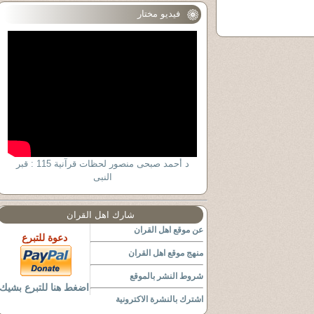
فيديو مختار
د أحمد صبحى منصور لحظات قرآنية 115 : قبر
النبى
شارك اهل القران
عن موقع اهل القران
دعوة للتبرع
منهج موقع اهل القران
شروط النشر بالموقع
اضغط هنا للتبرع بشيك
اشترك بالنشرة الاكترونية