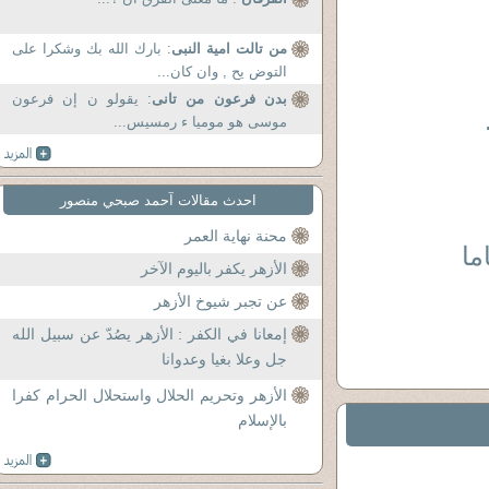
من تالت امية النبى
: بارك الله بك وشكرا على
التوض يح , وان كان...
بدن فرعون من تانى
: يقولو ن إن فرعون
موسى هو موميا ء رمسيس...
احدث مقالات آحمد صبحي منصور
محنة نهاية العمر
الأزهر يكفر باليوم الآخر
عن تجبر شيوخ الأزهر
إمعانا في الكفر : الأزهر يصُدّ عن سبيل الله
جل وعلا بغيا وعدوانا
الأزهر وتحريم الحلال واستحلال الحرام كفرا
بالإسلام