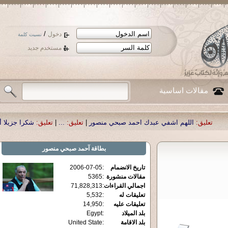
/
دخول
نسيت كلمة
مستخدم جديد
مقالات اساسية
هم اشفي عبدك احمد صبحي منصور
|
تعليق:
...
|
تعليق:
شكرا جزيلا أستاذ حمد الحمد
بطاقة
آحمد صبحي منصور
تاريخ الانضمام
:
2006-07-05
مقالات منشورة
:
5365
اجمالي القراءات
:
71,828,313
تعليقات له
:
5,532
تعليقات عليه
:
14,950
بلد الميلاد
:
Egypt
بلد الاقامة
:
United State