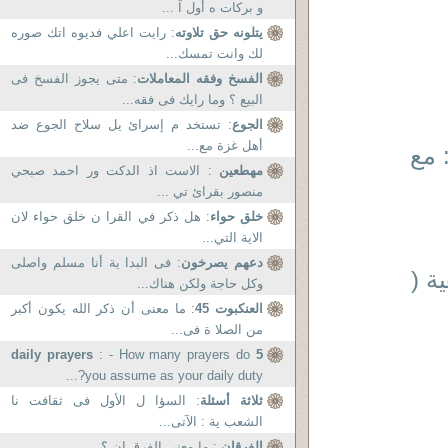
و بركات ه أول اً ...
يتلونه حق تلاوته
: رايت اعلي فديوه اتك صوره
لك وانت تمسك...
الفسخ وفقه المعاملات
: متى يجوز الفسخ فى
البيع ؟ وما رايك فى فقه...
الجوع
: تستخد م إسرائ يل سلاح الجوع ضد
أهل غزة مع...
ة المعتصم ( 218 : 227 ) : مع
مهطعين
: الاست اذ الدكت ور احمد صبحي
منصور بقرائ تي ...
خلق حواء
: هل ذكر في القرا ن خلق حواء لان
الاية التي...
دعهم يصرخون
: فى البدا ية أنا مسلم واصلى
ة (
وكل حاجة ولكن هناك...
العنكبوت 45
: ما معنى أن ذكر الله يكون أكبر
من الصلا ة فى...
: - How many prayers do
5 daily prayers
you assume as your daily duty?...
ثلاثة أسئلة
: السؤا ل الأول فى ثقافت نا
الشعب ية : الآتى...
الفرقان
: ما معنى الفرق ان ؟...