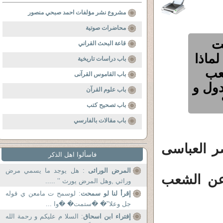
مشروع نشر مؤلفات احمد صبحي منصور
محاضرات صوتية
ت
قاعة البحث القراني
ماذا
باب دراسات تاريخية
عب
باب القاموس القرآنى
دول و
باب علوم القرآن
باب تصحيح كتب
باب مقالات بالفارسي
ر العباسى
فاسألوا اهل الذكر
المرض الوراثى
: هل يوجد ما يسمي مرض
عن الشعب
وراثي ,وهل المرض يورث ’’ .....
إقرأ لنا لو سمحت
: لوسمح ت مامعن ي قوله
جل وعلا"� �ستمت� �وا ...
إفتراء ابن اسحاق
: السلا م عليكم و رحمة الله