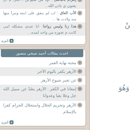
يفتون ي باذن الله...
الأب العاق
: اب لم ينفق على ابنته وتبرأ منها
منذ ولادت ها ...
نْ
هذا زنا وليس زواجا
: انا عندى مشكله امى
كانت م تجوزه من واحد لمده...
احدث مقالات آحمد صبحي منصور
محنة نهاية العمر
الأزهر يكفر باليوم الآخر
عن تجبر شيوخ الأزهر
وَهُوَ
إمعانا في الكفر : الأزهر يصُدّ عن سبيل الله
جل وعلا بغيا وعدوانا
الأزهر وتحريم الحلال واستحلال الحرام كفرا
بالإسلام
ِينٌ (4)