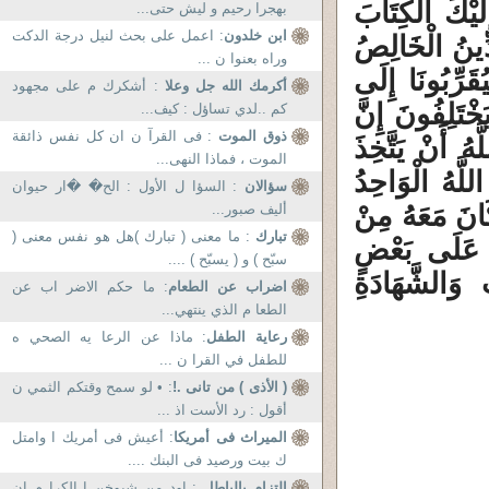
إِلَيْكَ الْكِتَابَ
بهجرا رحيم و ليش حتى...
ابن خلدون
: اعمل على بحث لنيل درجة الدكت
 الدِّينَ (2) أَلا لِلَّهِ الدِّينُ الْخَالِصُ
وراه بعنوا ن ...
ُقَرِّبُونَا إِلَى
أكرمك الله جل وعلا
: أشكرك م على مجهود
خْتَلِفُونَ إِنَّ
كم ..لدي تساؤل : كيف...
ذوق الموت
: فى القرآ ن ان كل نفس ذائقة
ارٌ (3) لَوْ أَرَادَ اللَّهُ أَنْ يَتَّخِذَ
الموت ، فماذا النهى...
لَّهُ الْوَاحِدُ
سؤالان
: السؤا ل الأول : الح� �ار حيوان
ا كَانَ مَعَهُ مِنْ
أليف صبور...
تبارك
: ما معنى ( تبارك )هل هو نفس معنى (
مْ عَلَى بَعْضٍ
سبّح ) و ( يسبّح ) ....
عَالِمِ الْغَيْبِ وَالشَّهَادَةِ
اضراب عن الطعام
: ما حكم الاضر اب عن
الطعا م الذي ينتهي...
رعاية الطفل
: ماذا عن الرعا يه الصحي ه
للطفل في القرا ن ...
( الأذى ) من تانى .!
: • لو سمح وقتكم الثمي ن
أقول : رد الأست اذ ...
الميراث فى أمريكا
: أعيش فى أمريك ا وامتل
ك بيت ورصيد فى البنك ....
إلتزام بالباطل
: اود من شيوخن ا الكرا م ان