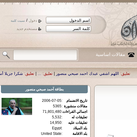
/
دخول
نسيت كلمة
مستخدم جديد
مقالات اساسية
م اشفي عبدك احمد صبحي منصور
|
تعليق:
...
|
تعليق:
شكرا جزيلا أستاذ حمد الحمد .
بطاقة
آحمد صبحي منصور
تاريخ الانضمام
:
2006-07-05
مقالات منشورة
:
5365
اجمالي القراءات
:
71,801,480
تعليقات له
:
5,532
تعليقات عليه
:
14,950
بلد الميلاد
:
Egypt
بلد الاقامة
:
United State