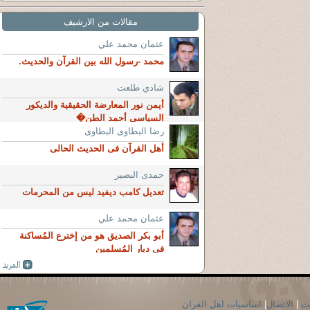
مقالات من الارشيف
عثمان محمد علي
محمد -رسول الله بين القرآن والحديث.
شادي طلعت
أيمن نور المعارضة الحقيقية والديكور
السياسي أحمد الطن�
رضا البطاوى البطاوى
أهل القرآن فى الحديث الحالى
حمدى البصير
تعديل كامب ديفيد ليس من المحرمات
عثمان محمد علي
أبو بكر الصديق هو من إخترع المُساكنة
فى ديار المُسلمين
حث
|
الاتصال
|
اساسيات اهل القران