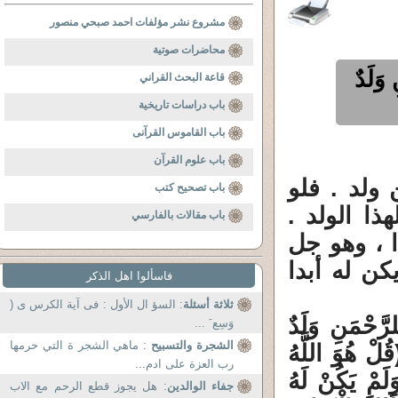
مشروع نشر مؤلفات احمد صبحي منصور
محاضرات صوتية
َلَدٌ
قاعة البحث القراني
باب دراسات تاريخية
باب القاموس القرآنى
باب علوم القرآن
 ولد . فلو
باب تصحيح كتب
ذا الولد .
باب مقالات بالفارسي
ا ، وهو جل
كن له أبدا
فاسألوا اهل الذكر
ثلاثة أسئلة
: السؤ ال الأول : فى آية الكرس ى (
ْمَنِ وَلَدٌ
وَسِع َ ...
الشجرة والتسبيح
: ماهي الشجر ة التي حرمها
ْ هُوَ اللَّهُ
رب العزة على ادم...
لَّهُ الصَّمَدُ (2) لَمْ يَلِدْ وَلَمْ يُولَدْ (3) وَلَمْ يَكُنْ لَهُ
جفاء الوالدين
: هل يجوز قطع الرحم مع الاب