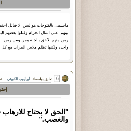
ا
مايسمى بالفتوحات هو ليس الا قبائل اجت
بينهم على المال الحرام وقتلوا بعضهم ال
ومن منهم الاحق بالجنه ومن ومن ومن ..
واحده ولكنها تظلم ملايين المرات مع كل
6
تعليق بواسطة
أبو أيوب الكويتي
في الثلاثاء ٦
إحتر
"الحق لا يحتاج للارهاب 
والغصب."