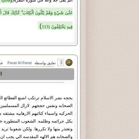
الم يقل جلا وعلا في سوره البقره(
وَقَالَتِ ا
عَلَىٰ شَيْءٍ وَهُمْ يَتْلُونَ الْكِتَابَ ۗ كَذَٰلِكَ قَالَ الَّذِ
)
فِيهِ يَخْتَلِفُونَ (113
3
تعليق بواسطة
Forat Al Forat
في السبت ٢٣ 
ا
بحجه نشر الاسلام ترتكب اشنع الفظائع ال
الصحابه ونفس حججهم. لازال المسملمين ا
الحركيه واسماء كتائبهم الارهابيه مشتقه
بكل جرائمه وظلمه. الشعوب المتطوره خلق
وتعتذر منها ولا تكررها. ولكن شعوبنا تريد
والصحابه هم الالهه المقدسه الي يجب ان ن