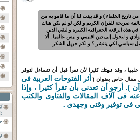
 تاريخ الخلفاء ) و قد بينت لنا أن ما قامو به من
فة صريحة للقران الكريم و لكن لو لم يكن هناك
في هذه الرقعة الجغرافية الكبيرة و لبقي الدين
ادي و لتحول إلى دين اقليمي و ليس عالميا . ألا
حامل سياسي لكي ينتشر ؟ و لكم جزيل الشكر
يها ، وقد نبهتك كثيرا لأن تقرأ قبل أن تتساءل لتوفر
أثر الفتوحات العربية فى
ى مقال خاص بعنوان (
ن ). أرجو أن تعدنى بأن تقرأ كثيرا ، وإذا
 فى آلاف المقالات والفتاوى والكتب
ى فى توفير وقتى وجهدى .
لَ
كَ
حب
ار