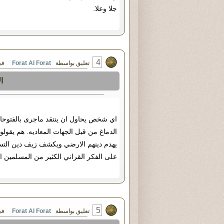
جلا وعلا.
4
تعليق بواسطة
Forat Al Forat
في السبت ٢٣ 
ا
اي شخص يحاول ان ينتقد ماجرى بالفتوحات 
الدماغ من قبل الجهات المعاديه. هم يقول
يهدم دينهم الارضي ويكشف زيف دين التسن
على الفكر القراني الكثير من المسلمين ال
5
تعليق بواسطة
Forat Al Forat
في السبت ٢٣ 