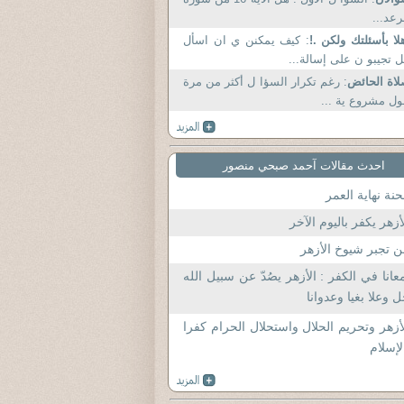
رعد...
لا بأسئلتك ولكن .!
: كيف يمكنن ي ان اسأل
 تجيبو ن على إسالة...
اة الحائض
: رغم تكرار السؤا ل أكثر من مرة
ل مشروع ية ...
احدث مقالات آحمد صبحي منصور
نة نهاية العمر
أزهر يكفر باليوم الآخر
 تجبر شيوخ الأزهر
عانا في الكفر : الأزهر يصُدّ عن سبيل الله
 وعلا بغيا وعدوانا
أزهر وتحريم الحلال واستحلال الحرام كفرا
لإسلام