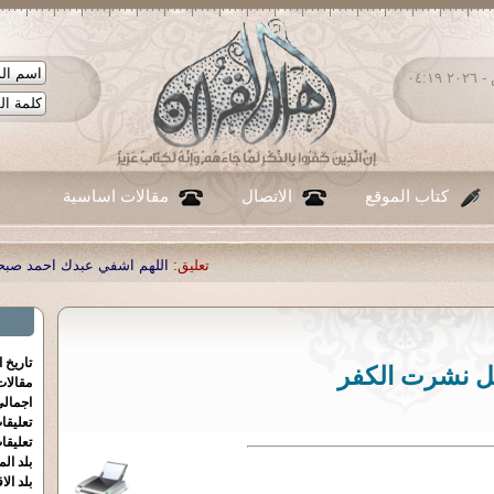
الجمعة ٠٧ - أغسطس - ٢٠٢٦ ٠٤:١٩
كتاب الموقع
الاتصال
مقالات اساسية
تعليق:
اللهم اشفي عبدك احمد صبحي منصور
|
تعليق:
...
|
تعليق:
تاريخ 
ل نشرت الكفر
مقالا
اجمالي
تعليقا
تعليقا
بلد الم
بلد الا