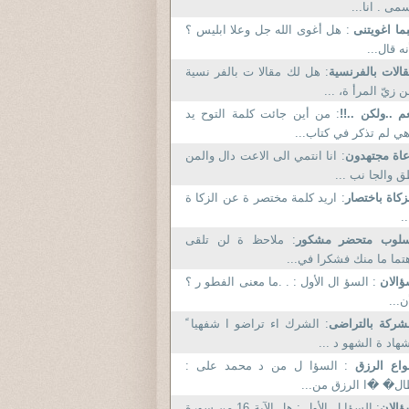
مى . انا...
ما اغويتنى
: هل أغوى الله جل وعلا ابليس ؟
نه قال...
الات بالفرنسية
: هل لك مقالا ت بالفر نسية
 زيّ المرأ ة، ...
م ..ولكن ..!!
: من أين جائت كلمة التوح يد
ي لم تذكر في كتاب...
عاة مجتهدون
: انا انتمي الى الاعت دال والمن
 والجا نب ...
زكاة باختصار
: اريد كلمة مختصر ة عن الزكا ة
..
سلوب متحضر مشكور
: ملاحظ ة لن تلقى
تما ما منك فشكرا في...
ؤالان
: السؤ ال الأول : . .ما معنى الفطو ر ؟
ن...
شركة بالتراضى
: الشرك اء تراضو ا شفهيا ً
هاد ة الشهو د ...
واع الرزق
: السؤا ل من د محمد على :
ل� �ا الرزق من...
الان
: السؤا ل الأول : هل الآية 16 من سورة