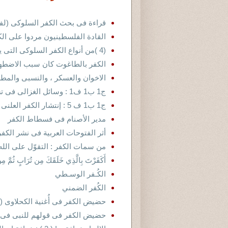
قراءة فى بحث الكفر السلوكى (ل
القادة الفلسطينيون مردوا على الكُ
(4 )من أنواع الكفر السلوكى التى يقع فيها المسلمون اليوم : (البخل ) :
الكفر بالطاغوت كان سبب الاضطه
الاخوان والعسكر ، والنسبى والمط
ج1 ب1 ف1 : وسائل الغزالى فى تشريع وحدة الوجود ( أقبح أنواع الكفر )
ج1 ب1 ف 5 : إنتشار الكفر العلنى والتكفير
مدير الأصنام فى فسطاط الكفر
أثر الفتوحات العربية فى نشر الكفر
من سمات الكفر : التقوّل على الله
أَكَفَرْتَ بِالَّذِي خَلَقَكَ مِن تُرَابٍ ثُمَّ مِن 
الكُـفر الوسـطي
الكُفر الضمني
حضيض الكفر فى أُغنية الكحلاوى ( ل
حضيض الكفر فى قولهم للنبى فى الأ