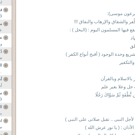
اس
فب
فرعون موسى):
لأ
فر والشقاق والإرهاب والنفاق !!!
مق
عن
اد
نع
وه
لق
دُ
طق
ال
..
 بالاسلام وبالقرآن
أ
أه
 جل وعلا بغير علم
س
نُّطْفَةٍ ثُمَّ سَوَّاكَ رَجُلًا
لأ
ال
بش
أجل النبى .. تقبل صلاتى على النبى )
ان
ذان : ( يا نور عرش الله )
طا
سؤ