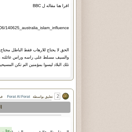
اقرا هنا مقاله ل BBC
/06/140625_australia_islam_influence
الحق لا يحتاج للارهاب فقط الباطل محتا
والسيف مسلط على راسه وراس عائلته من ق
تلك البلاد ليسوا بمؤمنين الم تكن المسيحي
2
تعليق بواسطة
Forat Al Forat
في السبت ٢٣ 
ا