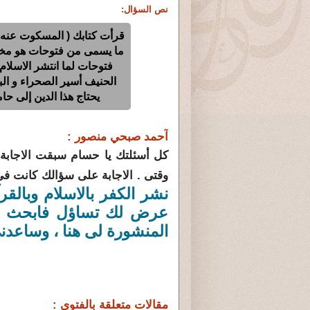
نص السؤال:
قرأت كتابك ( المسكوت عنه من
ما يسمى من فتوحات هو مخال
فتوحات لما انتشر الاسلام 
الحنيف أسير الصحراء و البو
يحتاج هذا الدين إلى 
آحمد صبحي منصور :
كل أسئلتك يا حسام سبقت الاجابة عل
وقتى . الاجابة على سؤالك كانت ف
نشر الكفر بالاسلام وبالقرآ
عرض لك تساؤل فابحث عنه
المنشورة لى هنا ، وساعدن
مقالات متعلقة بالفتوى :