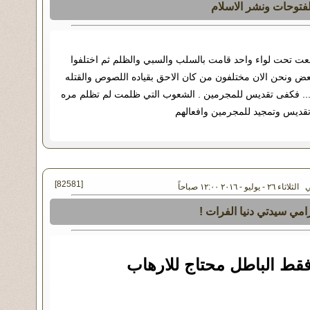
لفتوحات ونشر الاسلام
معت تحت لواء واحد قامت بالسلب والسبي والظلم ثم اختلفوا
بعض ونحن الان مختلفون من كان الاحق بقياده اللصوص والقتله
... فكفى تقديس للمجرمين . الشعوب التي ظلمت لم تظلم مره
 تقديس وتمجيد للمجرمين وافعالهم
[82581]
٢ - يوليو - ٢٠١٦ ١٢:٠٠ صباحاً
امي سيدتي دنيا الفرات !
فقط الباطل محتاج للارهاب