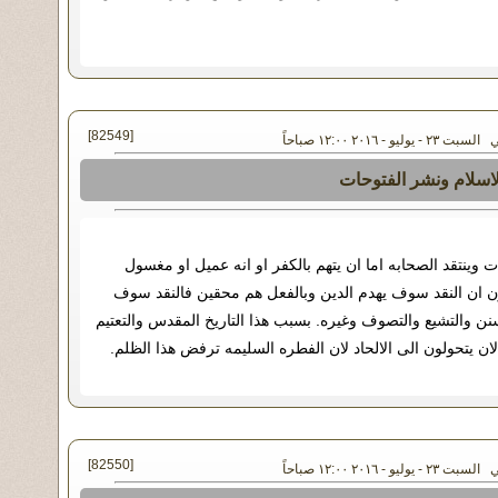
[82549]
- يوليو - ٢٠١٦ ١٢:٠٠ صباحاً
لاسلام ونشر الفتوحات
وينتقد الصحابه اما ان يتهم بالكفر او انه عميل او مغسول
ون ان النقد سوف يهدم الدين وبالفعل هم محقين فالنقد سوف
ن والتشيع والتصوف وغيره. بسبب هذا التاريخ المقدس والتعتيم
ان يتحولون الى الالحاد لان الفطره السليمه ترفض هذا الظلم.
[82550]
- يوليو - ٢٠١٦ ١٢:٠٠ صباحاً