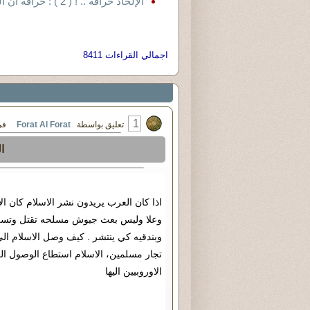
الإلحاد خرافة .. ! ( 2 ) : خرافة ان الكفر يعنى إنكار الخالق جل وعلا
اجمالي القراءات 8411
1
تعليق بواسطة
Forat Al Forat
في السبت ٢٣ 
ا
اذا كان العرب يريدون نشر الاسلام كان ا
وعلا وليس بعث جيوش مسلحه تقتل وتسلب 
وبندقيه كي ينتشر . كيف وصل الاسلام الى 
تجار مسلمين، الاسلام استطاع الوصول ال
الاوروبيين اليها