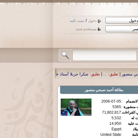
/
دخول
نسيت كلمة
مستخدم جديد
شكرا جزيلا أستاذ حمد الحمد .أكرمكم الله .
|
تعليق:
نسأل الله تعالى أن يمن بالش
بطاقة
آحمد صبحي منصور
الانضمام
:
2006-07-05
ت منشورة
:
5365
 القراءات
:
71,802,817
ت له
:
5,532
ت عليه
:
14,950
يلاد
:
Egypt
قامة
:
United State