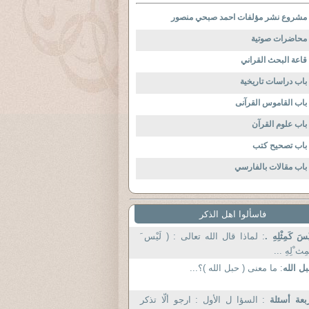
مشروع نشر مؤلفات احمد صبحي منصور
محاضرات صوتية
قاعة البحث القراني
باب دراسات تاريخية
باب القاموس القرآنى
باب علوم القرآن
باب تصحيح كتب
باب مقالات بالفارسي
فاسألوا اهل الذكر
يْسَ كَمِثْلِهِ .
: لماذا قال الله تعالى : ( لَيْس َ
مِث ْلِهِ ...
ل الله
: ما معنى ( حبل الله )؟...
بعة أسئلة
: السؤا ل الأول : ارجو ألّا تذكر