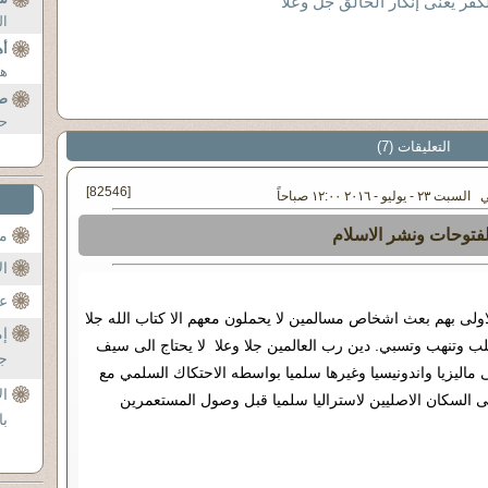
ال
أه
هل
صل
حو
التعليقات (7)
[82546]
- يوليو - ٢٠١٦ ١٢:٠٠ صباحاً
لفتوحات ونشر الاسلام
مح
ال
عن
لاولى بهم بعث اشخاص مسالمين لا يحملون معهم الا كتاب الله جلا
إم
وتنهب وتسبي. دين رب العالمين جلا وعلا لا يحتاج الى سيف
جل
ماليزيا واندونيسيا وغيرها سلميا بواسطه الاحتكاك السلمي مع
ال
ى السكان الاصليين لاستراليا سلميا قبل وصول المستعمرين
با