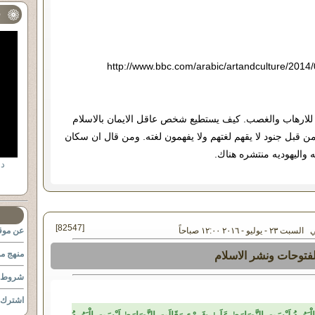
ف
http://www.bbc.com/arabic/artandculture/2014
ج للارهاب والغصب. كيف يستطيع شخص عاقل الايمان بالاسلام
بل جنود لا يقهم لغتهم ولا يفهمون لغته. ومن قال ان سكان
ه واليهوديه منتشره هناك.
[82547]
- يوليو - ٢٠١٦ ١٢:٠٠ صباحاً
عن موقع
منهج مو
لفتوحات ونشر الاسلام
شروط ا
اشترك ب