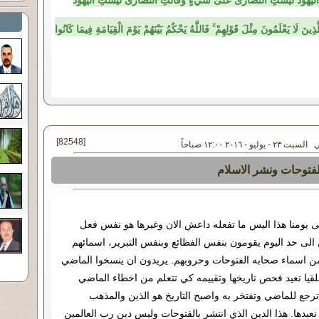
لْيَهُودُ لَيْسَتِ النَّصَارَىٰ عَلَىٰ شَيْءٍ وَقَالَتِ النَّصَارَىٰ لَيْسَتِ الْيَهُودُ
ينَ لَا يَعْلَمُونَ مِثْلَ قَوْلِهِمْ ۚ فَاللَّهُ يَحْكُمُ بَيْنَهُمْ يَوْمَ الْقِيَامَةِ فِيمَا كَانُوا
[82548]
- يوليو - ٢٠١٦ ١٢:٠٠ صباحاً
لفتوحات ونشر الاسلام
ى يومنا هذا اليس ما تفعله داعش الان وغيرها هو نفس فعل
لى حد اليوم يقومون بنفس الفظائع وبنفس التبرير، اسمائهم
 من اسماء صحابه الفتوحات وحروبهم. يريدون ان ينسخوا الماضي
يا تعيد فحص تاريخها وتقييمه كي تتعلم من اخطاء الماضي
 ترجع للماضي وتفتخر به واصبح التاريخ هو الذين والمذهب
عبدها. هذا الدين الذي انتشر بالفتوحات وليس دين رب العالمين