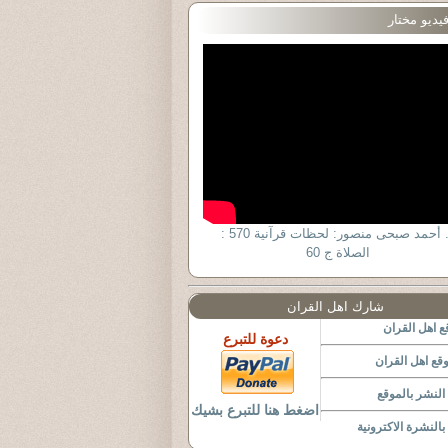
يديو مختار
د. أحمد صبحى منصور: لحظات قرآنية 570 :
الصلاة ج 60
شارك اهل القران
 اهل القران
دعوة للتبرع
قع اهل القران
لنشر بالموقع
اضغط هنا للتبرع بشيك
النشرة الاكترونية