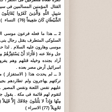
القتال المؤمنين المسالمين فى سبيل الشي
سَبِيلِ اللَّهِ وَالَّذِينَ كَفَرُوا يُقَاتِلُون
الشَّيْطَانِ كَانَ ضَعِيفاً (76) النساء )
2 ــ هذا ما فعله فرعون موسى الذى
السلوكى المتطرف بقتل رجال بنى ا
موسى وهارون عليه السلام . لذا ح
أراد بجنده وخيله قتلهم وهم يفر
اسرائيل أرض مصر بعده .
3 ــ لم يحدث هذا ( الاستفزاز )
تركتهم يهاجرون ولم تطاردهم بج
عليهم نفس اللعنة ونفس المصير . ح
لتقوم لهم قائمة فى مكة . يقول جل وعلا : (
تَحْوِيلاً (77) الاسراء )