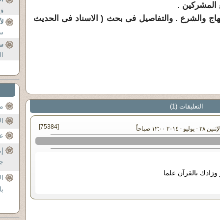
 المشركين .
وَ
نهاج والشرع . والتفاصيل فى بحث ( الاسناد فى الحديث
لأ
سو
سؤ
ال
مح
التعليقات (1)
ال
[75384]
٢٠١٤ ١٢:٠٠ صباحاً
عن
إم
جل
وزادك بالقرآن علما
ال
با