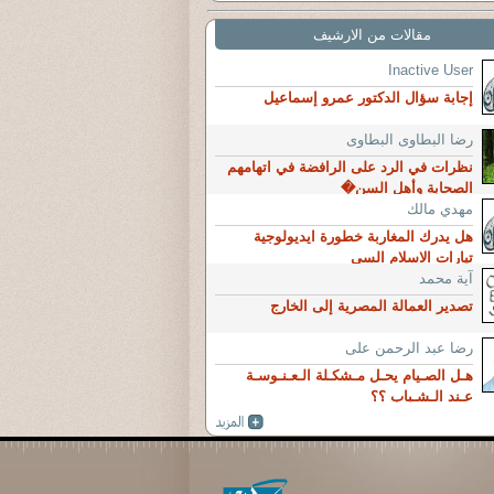
مقالات من الارشيف
Inactive User
إجابة سؤال الدكتور عمرو إسماعيل
رضا البطاوى البطاوى
نظرات في الرد على الرافضة في اتهامهم
الصحابة وأهل السن�
مهدي مالك
هل يدرك المغاربة خطورة ايديولوجية
تيارات الاسلام السي
آية محمد
تصدير العمالة المصرية إلى الخارج
رضا عبد الرحمن على
هـل الصـيام يحـل مـشكـلة الـعـنـوسـة
عـند الـشـباب ؟؟