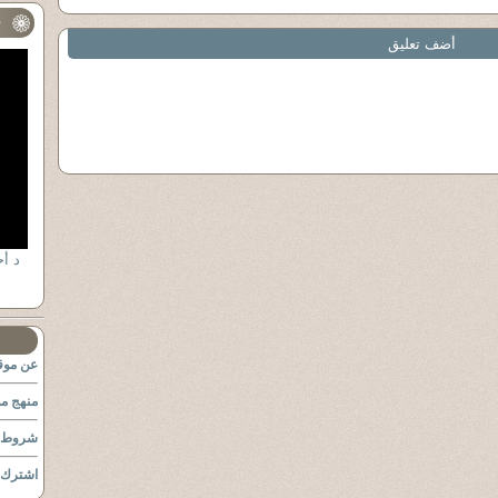
ف
أضف تعليق
عن موقع
منهج مو
شروط ا
اشترك ب