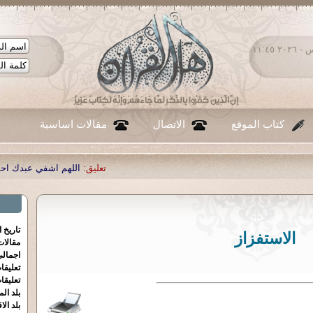
الخميس ٠٦ - أغسطس - ٢٠٢٦ ١١:٤٥
كتاب الموقع
الاتصال
مقالات اساسية
تعليق:
اللهم اشفي عبدك احمد صبحي منصور
|
ت
تاريخ 
الاستفزاز
مقالا
اجمالي
تعليقا
تعليقا
بلد الم
بلد الا