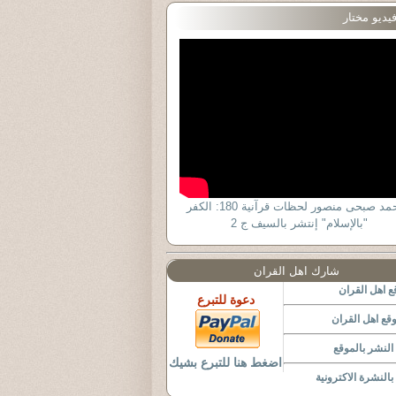
يديو مختار
د أحمد صبحى منصور لحظات قرآنية 180: الكفر
"بالإسلام" إنتشر بالسيف ج 2
شارك اهل القران
 اهل القران
دعوة للتبرع
قع اهل القران
لنشر بالموقع
اضغط هنا للتبرع بشيك
النشرة الاكترونية