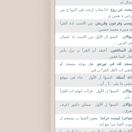
دال له ...
بحث عن زوج
: انا شاب ارغب في الزوا ج من
اني ة تعينن ي ...
وسى وفرعون وقريش
: من الاست اذة القرآ
ة منيرة محمد حسين...
ؤالان
: السؤ ال الأول من الاست اذ عثمان
ر الدين :...
ل المنافقين
: أعتقد أن القرآ ن نزل يأمر
تل المنا فقين ...
جد لله فى تورنتو
: هل يوجد مسجد أو
تقي ات لأهل القرآ ن في...
اثة أسئلة
: السؤا ل الأول : جاء فى موقع
فى ما يلى : 1 ـ أن...
ؤالان
: السؤا ل الأول : قرأت اتهام ات للقرآ
بأن...
ؤالان
: السؤا ل الأول : ممكن دكتور اعرف
فرق...
فياجرا ليست حراما
: بعض الشبا ب يستعم ل
وب الفيا جرا مع إنه...
أغلبية الصامتة
: ما المقص ود بهذا المثل : (