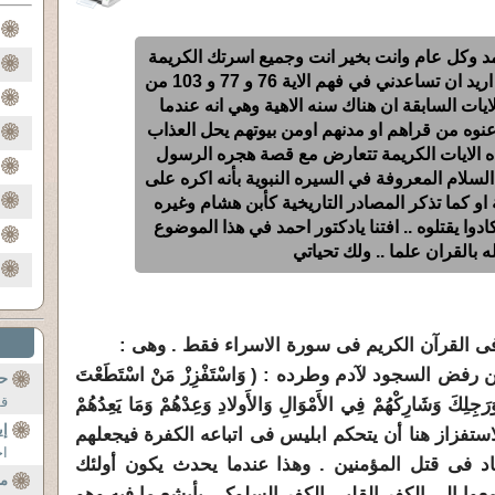
حمد وكل عام وانت بخير انت وجميع اسرتك الكريمة
وكل المومنين بالقران وحده اريد ان تساعدني في فهم الاية 76 و 77 و 103 من
ات السابقة ان هناك سنه الاهية وهي انه عندما
م عنوه من قراهم او مدنهم اومن بيوتهم يحل العذاب
ذه الايات الكريمة تتعارض مع قصة هجره الرسول
السلام المعروفة في السيره النبوية بأنه اكره على
 او كما تذكر المصادر التاريخية كأبن هشام وغيره
ادوا يقتلوه .. افتنا يادكتور احمد في هذا الموضوع
ه بالقران علما .. ولك تحياتي
ى القرآن الكريم فى سورة الاسراء فقط . وهى :
فض السجود لآدم وطرده : ( وَاسْتَفْزِزْ مَنْ اسْتَطَعْتَ
حج
قو
 وَرَجِلِكَ وَشَارِكْهُمْ فِي الأَمْوَالِ وَالأَولادِ وَعِدْهُمْ وَمَا يَعِدُهُمْ
إي
 غُرُوراً (64 الاسراء ). الاستفزاز هنا أن يتحكم ابليس فى اتباعه الكفرة فيجعلهم
اخ
د فى قتل المؤمنين . وهذا عندما يحدث يكون أولئك
من
وا الى الكفر القلبى الكفر السلوكى بأبشع ما فيه وهو