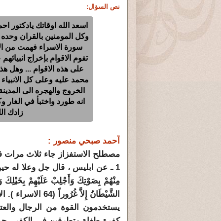
نص السؤال:
اسعد الله اوقاتك يادكتور ا
سورة الاسراء فهمت من الاي
تفوم الاقوام بإخراج انبيائه
على هذه الاقوام ... وهل ه
محمد عليه وعلى كل الانبياء 
الخروج والهجره الى المدينة
انه طورد واختبأ في الغار وك
زادك الل
آحمد صبحي منصور :
مصطلح الاستفزاز جاء ثلاث مرات ف
1 ـ عن ابليس ، قال جل وعلا له حين ر
مِنْهُمْ بِصَوْتِكَ وَأَجْلِبْ عَلَيْهِمْ بِخَيْلِكَ
الشَّيْطَانُ إِلاَّ
يستخدمون القوة من الرجال والعتا
كفرة طغاة متطرفين فى الكفر ، جمع