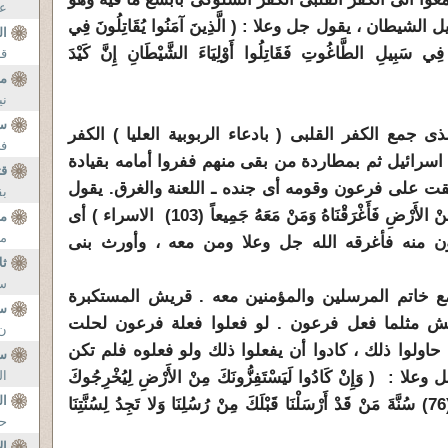
عب
طان ، يقول جل وعلا : ( الَّذِينَ آمَنُوا يُقَاتِلُونَ فِي
ال
َ فِي سَبِيلِ الطَّاغُوتِ فَقَاتِلُوا أَوْلِيَاءَ الشَّيْطَانِ إِنَّ كَيْدَ
قر
م
ني
س
 جمع الكفر القلبى ( بادعاء الربوبية العليا ) الكفر
فخ
سرائيل ثم بمطاردة من بقى منهم ففروا أمامه بقيادة
قت
قت على فرعون وقومه أى جنده ـ اللعنة والغرق. يقول
بق
جل وعلا عنه ( فَأَرَادَ أَنْ يَسْتَفِزَّهُمْ مِنْ الأَرْضِ فَأَغْرَقْنَاهُ وَمَنْ مَعَهُ جَمِيعاً (103) الاسراء ) أى
مس
مل
ون منه فأغرقه الله جل وعلا ومن معه ، وأورث بنى
ثل
سل
 مع خاتم المرسلين والمؤمنين معه . قريش المستكبرة
س
يش مثلما فعل فرعون . لو فعلوا فعلة فرعون لحلت
ن 
اولوا ذلك ، كادوا أن يفعلوا ذلك ولو فعلوه فلم تكن
س
 وَإِنْ كَادُوا لَيَسْتَفِزُّونَكَ مِنْ الأَرْضِ لِيُخْرِجُوكَ
ال
ال
مِنْهَا وَإِذاً لا يَلْبَثُونَ خِلافَكَ إِلاَّ قَلِيلاً (76) سُنَّةَ مَنْ قَدْ أَرْسَلْنَا قَبْلَكَ مِنْ رُسُلِنَا وَلا تَجِدُ لِسُنَّتِنَا
حب
ال