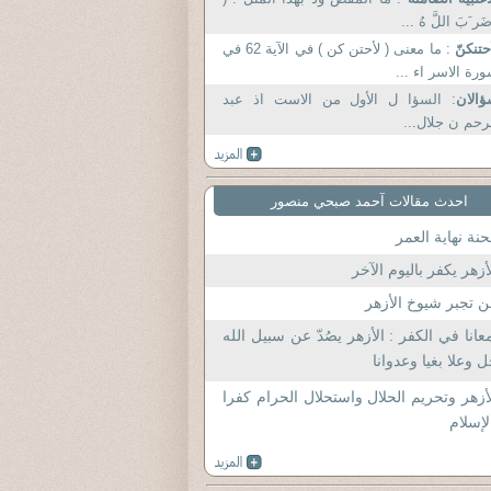
ضَر َبَ اللَّ هُ ...
حتنكنّ
: ما معنى ( لأحتن كن ) في الآية 62 في
رة الاسر اء ...
الان
: السؤا ل الأول من الاست اذ عبد
رحم ن جلال...
احدث مقالات آحمد صبحي منصور
نة نهاية العمر
أزهر يكفر باليوم الآخر
 تجبر شيوخ الأزهر
عانا في الكفر : الأزهر يصُدّ عن سبيل الله
 وعلا بغيا وعدوانا
أزهر وتحريم الحلال واستحلال الحرام كفرا
لإسلام