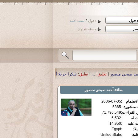
/
دخول
نسيت كلمة
مستخدم جديد
عليق:
...
|
تعليق:
شكرا جزيلا أستاذ حمد الحمد .أكرمكم الله .
|
تعليق:
نسأل الله تع
بطاقة
آحمد صبحي منصور
الانضمام
:
2006-07-05
ت منشورة
:
5365
 القراءات
:
71,796,549
ت له
:
5,532
ت عليه
:
14,950
يلاد
:
Egypt
قامة
:
United State