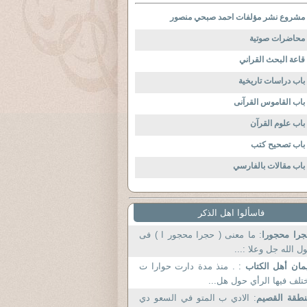
مشروع نشر مؤلفات احمد صبحي منصور
محاضرات صوتية
قاعة البحث القراني
باب دراسات تاريخية
باب القاموس القرآنى
باب علوم القرآن
باب تصحيح كتب
باب مقالات بالفارسي
فاسألوا اهل الذكر
را محجورا
: ما معنى ( حجرا محجور ا ) فى
ل الله جل وعلا :...
مان أهل الكتاب
: . منذ مدة دارت حوارا ت
تلف فيها الرأي حول هل...
طقة القصيم
: الادي ب المتو في السعو دي