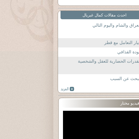
احدث مقالات كمال غبريال
عراق والشام واليوم التالي
ار التعامل مع قطر
دة القذافي
قدرات الحضارية للعقل والشخصية
لبحث عن السبب
يديو مختار