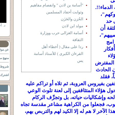
مى
"أسامة بن لادن " وانفصام مفاهيم
لدماء!!.
وثوابت أحفاد المسلمين
وكهم"،
الحُزن والحَزَن
ى حد
مولد ابن لادن
لثقة أن
أسامة الغزالى حرب ووزارة
ييهم"،
الثقافة
امج
ردا على مقال ( أخطاء أهل
أفكار
عن موقع
القرءان الكبرى ) للأستاذ أسامة
لاء
منهج مو
يس
 المفترض
شروط ا
أن الحادث
اشترك ب
، فقلد
فين بفيروس العروبة، ثم تلاه أو تراكم عليه
ل هؤلاء المتثاقفين إلى لعنة تلوث الوعي
حه وإشكاليات حياته، بل وتجرِّف الركام
عوب، فجعلوا من الكراهية مشاعر مقدسة تجاه
ذا الآخر لا هم له إلا الكيد لهم والتربص بهم،