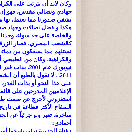
وكان لابد أن يترتب على الكرا
جهادي ونضالي مقدس، فهو إن ل
يشفي صدورنا مما يعتمل بها م
هكذا وبفضل نضالات وجهاد صفو
والخاصة على حد سواء، وجدنا
كالشعب المصري، فصار الزرقاو
نستلهم مما يسفكون من دماء تب
والكراهية، وكان من الطبيعي
نيويورك عام 001
2011. . لا نقول بالطبع أن
على هذا النحو أو بذات القدر، 
الإعلاميين المدرجين على قائمة 
استفزوني لأخرج عن صمت طبي
السفاح الأكثر فظاعة في تاريخ 
ساخرة، تعبر ولو جزئياً عن ا
أحفادي:
• قناة الجزيرة ترثي شيخها أسام