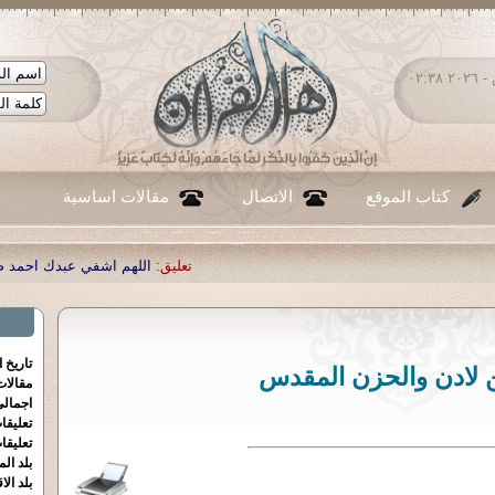
الجمعة ٠٧ - أغسطس - ٢٠٢٦ ٠٢:٣٨
كتاب الموقع
الاتصال
مقالات اساسية
تعليق:
اللهم اشفي عبدك احمد صبحي منصور
|
تعليق:
.
تاريخ 
 لادن والحزن المقدس
مقالا
اجمالي
تعليقا
تعليقا
بلد الم
بلد الا