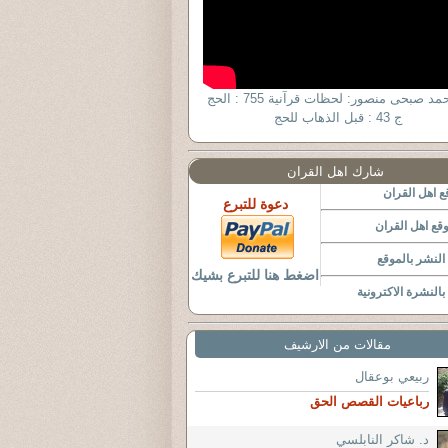
د. أحمد صبحى منصور: لحظات قرآنية 755 : الحج
ج 43 : قبل الذهاب للحج
شارك اهل القران
 اهل القران
دعوة للتبرع
قع اهل القران
لنشر بالموقع
اضغط هنا للتبرع بشيك
النشرة الاكترونية
مقالات من الارشيف
ربيعي بوعقال
رباعيات القصص الحق
د. شاكر النابلسي