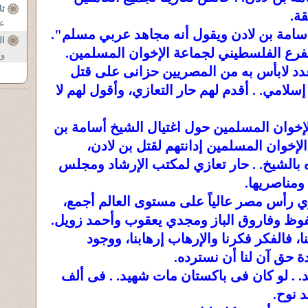
ثل
قة.
عث
 أسامة بن لادن ويقول أنه مجاهد عربي مسلم".
ال
رع الفلسطيني لجماعة الإخوان المسلمين.
ول
دد لابأس به من المصريين حزانى على قتل
سلامي. . أقدم لهم حار التعازي، وأقول لهم لا
الإخوان المسلمين حول اغتيال الشيخ أسامة بن
لإخوان المسلمين إدانتهم لقتل بن لادن،
بالشيخ. . حار تعازي لمكتب الإرشاد ومجلس
ومناصريها.
ي رأس مصر عالياً على مستوى العالم أجمع،
وظ وفاروق الباز ومجدي يعقوب وأحمد زويل.
ا، فالفكر فكرنا والإرهاب إرهابنا، ووجود
حق آن لنا أن نسترده.
. . لو كان فى باكستان مات شهيد. . فى ألف
د نوح.