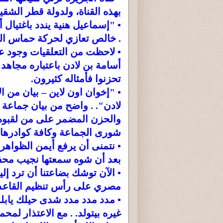
بهذه القناة، ولدولة قطر الشقي
• "إسماعيل هنية يندد باغتيال
. خالص تعازي لحركة حماس الف
• لاحظت من التعلقيات وجود ع
أسامة بن لادن باعتباره مجاهد إ
تحزنوا فأمثاله كثيرون.
• "إخوان اون لاين – بيان من 
لادن". . واضح من بيان جماعة ا
والحزن المضمر على من لقبوه 
شورى الجماعة وكافة كوادرها 
• نتمنى أن يرفع أيمن الظواهر
بعد أن شوه سمعتها نجيب محف
• الآن توشك بضاعتنا أن ترد إلين
مصري على رأس تنظيم القاعدة 
• مدد مدد مدد شدى حيلك يابلد
غيره بيتولد. . مع الاعتذار لمحم