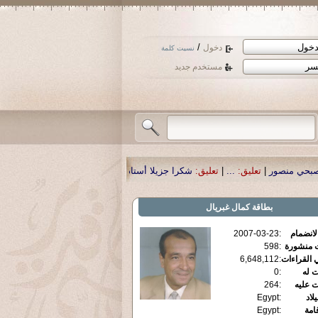
/
دخول
نسيت كلمة
مستخدم جديد
..
|
تعليق:
شكرا جزيلا أستاذ حمد الحمد .أكرمكم الله .
|
تعليق:
نسأل الله تعالى أن 
بطاقة
كمال غبريال
الانضمام
:
2007-03-23
ت منشورة
:
598
 القراءات
:
6,648,112
ت له
:
0
ت عليه
:
264
يلاد
:
Egypt
قامة
:
Egypt