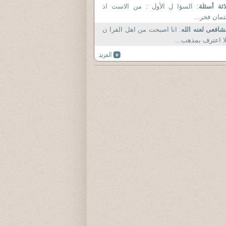
اثة أسئلة
: السؤا ل الأول : من الاست اذ
مان فخر...
شافعى لعنه الله
: انا اصبحت من اهل القرا ن
ا اعترف بمذهب...