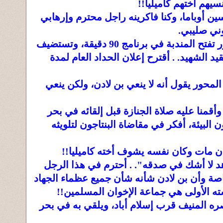
سيهم أختهم كاميليا!!
ن أوباما، وكنا فاكرينه راجل محترم وإرهابي
وني صليبي.
• ريهام السهلي في قناة المحور تفتح المندبة في برنامج 90 دقيقة، وتستضيف
د الشهيد. . أقترح إعلان الحداد العام لمدة
لمحور يقول أنه لا ينعي بن لادن، ولكن ينعي
 وأقمنا عليه صلاة الجنازة قبل إلقائه في بحر
لبيئة، أفكر في مقاضاة البنتاجون لتلويثه
دن مات وكان نفسه يشوف أخته كاميليا!!
د لا أشك في صدقه". . أحترم في هذا الرجل
ة وأن بن لادن شأنه شأن جميع عظماء الجهاد
ته الأولى هي جماعة الإخوان المسلمين!!
صره المنيف قرب إسلام أباد، ويلقي به في بحر