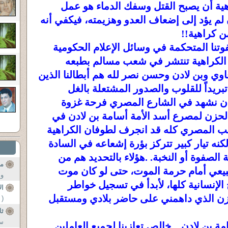
هية أن يصبح القتل وسفك الدماء هو عمل
م يؤد إلى إضعاف العدو وهزيمته، فيكفي أنه
ن كراهية!!
تنا المتحكمة في وسائل الإعلام الحكومية
 الكراهية تنتشر في شعب مسالم بطبعه
ي وبن لادن وحسن نصر لله هم أبطالنا الذين
ريداً للقلوب والصدور المشتعلة بالغل
 أن نشهد في الشارع المصري فرحة غزوة
2، بذات قدر الحزن لمصرع أسد الأمة أسامة بن لادن في
 الشعب المصري كله قد انجرف لطوفان الكراهية
لكنه تيار كبير تتركز بؤرة إشعاعه في السادة
الصفوة أو النخبة. .هؤلاء بالتحديد هم من
من
عي أمام حرمة الموت، حتى لو كان موت
وا
الإنسانية كلها، لأبدأ في تسجيل خواطر
ال
لحزن الذي داهمني على حاضر بلادي ومستقبل
( 
ثل
سل
ة بن لادن. . خالص تعازينا لجميع العاملين