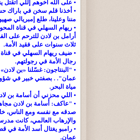
• على الله أخوهم إللي اتقتل ين
• أخذنا قلم سخن في باراك حسي
مننا وعلينا، طلع إمبريالي صهي
أرامل بن لادن للترحم على الفقي
ثلاث سنوات على فقيد الأمة.
• ضيف ريهام السهلي في قناة ا
رجال الأمة في رجولتهم.
• "البنتاجون: غسّلنا «بن لادن»
عمان". . بصفتي خبير في شؤون ا
مياة البحر.
• اللي محزني أن أسامة بن لا
• "عاكف: أسامة بن لادن مجاه
صدقه مع نفسه ومع الناس، خاص
والإرهاب العالمي، كانت مدرس
• رامبو يغتال أسد الأمة في ق
عمان.