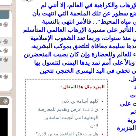
رهاب والكراهية في العالم، إلا أنني لم
ضع سطور عن تلك الملحمة التي انتهت بأن
مياه المحيط". . فالأمر انتهى بالنسبة
ال
تأثير على مسيرة الإرهاب العالمي المتأسلم
لي منذ سنوات، وربما تعد الشعوب الإسلامية
خي
دها سليمة معافاة لتلتحق بموكب البشرية،
عو
ت أن العداء للعالم وللحضارة وإن كان يصيب المتحضرين
ال
الاً على أمم تمد يدها اليمنى لتتسول بها
ي تخفي في اليد اليسرى الخنجر، تتحين
ا
ل.
المزيد مثل هذا المقال :
ات
كلهم أسامة بن لادن
ف
ات على
ق 3 ف1 عرض وتقديم للمعارضة
ثم
الوهابية التى أنجبت أسامة بن
رية
لادن
الجزيرة
هل مات فكر القاعدة مع بن لادن؟