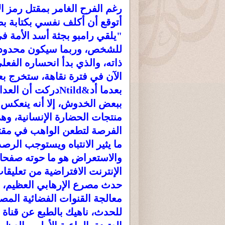
رغم الفرح الغامر بمقتل رمز الإ
أتوقع أن أكلف نفسي بكتابة ب
"يلقي رامبو بجثة أسد الأمة في 
للشخص، وربما سيكون محدود ال
ذاته، والذي بدأ انحساره الفع
الآن في فترة نقاهة، ستخرج بع
بعدما أد&Ntildدرك
ببعض الخدوش، إلا أنه ينعكس وب
منتجات الحضارة الإنسانية، وه
الفرصة لتطعن الواهب في مقت
ما يثير الانتباه ويستوجب الرصد
والاستعراض هو ما حوته صفح
الإنترنت الافتراضية من تعليق
حدث مصرع الإرهابي العظيم، 
معالجة القنوات الفضائية المص
للحدث، ناهيك بالطبع عن قناة 