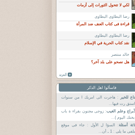
لكي لا تتحول الثورات إلى أزمات
رضا البطاوى البطاوى
قراءة فى كتاب العنف ضد المرأة
رضا البطاوى البطاوى
نقد كتاب الحرية في الإسلام
خالد منتصر
هل نصحو على بلد آخر؟
فاسألوا اهل الذكر
اع للخير
: هاجرت الى امريك ا من سنوات
ستق رت فيها...
أبراج وعلم الغيب
: زوجى مجنون بقراء ة باب
بختك اليوم )...
اثة أسئلة
: السؤا ل الأول : جاء فى موقع
فى ما يلى : 1 ـ أن...