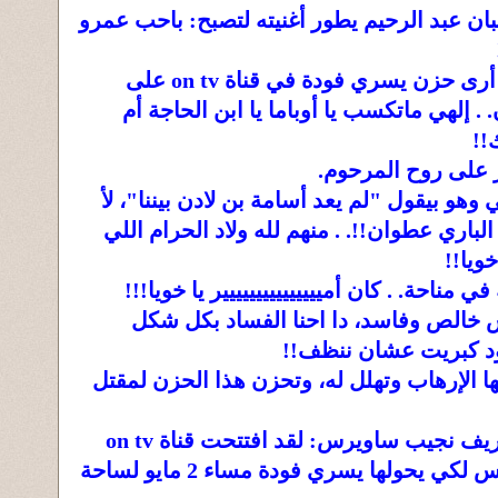
عبان عبد الرحيم يطور أغنيته لتصبح: باحب عمرو
• اغرورقت عيناي بالدموع وأنا أرى حزن يسري فودة في قناة on tv على
. إلهي ماتكسب يا أوباما يا ابن الحاجة أم
!!
ر على روح المرحوم.
هو بيقول "لم يعد أسامة بن لادن بيننا"، لأ
لباري عطوان!!. . منهم لله ولاد الحرام اللي
ويا!!
ي مناحة. . كان أمييييييييييييييير يا خويا!!!
ش خالص وفاسد، دا احنا الفساد بكل شكل
د كبريت عشان ننظف!!
 الإرهاب وتهلل له، وتحزن هذا الحزن لمقتل
• همسة في أذن المصري الشريف نجيب ساويرس: لقد افتتحت قناة on tv
لتكون نافذة للنور والتنوير، وليس لكي يحولها يسري فودة مساء 2 مايو لساحة