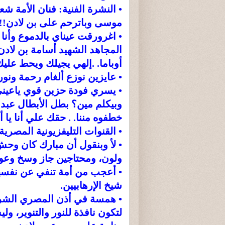
• النشرة الفنية: فنان الأمة ش
موسى وباترحم على بن لادن!!
المجاهد الشهيد أسامة بن لادن. 
أوباما. .إلهي يجيلك ويحط عليك
• عايزين نوزع ألغام رحمة ونو
• يسري فودة حزين قوي ياعيني و
وبيكلم مين؟ بطل الأبطال عبد ا
خطفوه مننا. . حقك علي أنا يا أخ
• القنوات التليفزيونية المصرية ف
• لأ وبنقول أن مبارك كان وح
ولون، ومحتاجين جاز وسخ وعو
• أعجب من أمة تنفي عن نفسها
شيخ الإرهابيين.