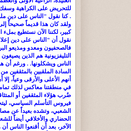
العتيدة، الراعية الأولى والعظ
للتحريض على الكراهية وسفك ا
. كنا نقول "الناس على دين مل
ولقد كان هذا قديماً صحيحاً إل
كبير، لكننا الآن نستطيع بملء ا
نقول أن "الناس على دين إعلام
فالصحفيون ومعدو ومذيعو البر
التليفزيونية هم الذين يصيغون 
الناس ويشكلونها. . ورغم أن هؤ
السادة الملقبين بالمثقفين من
أنهم الأعلى والأرقى وعياً، إلا 
في منطقتنا معاكس لذلك تماماً
ضُرب هؤلاء المثقفين أو المتثاق
فيروس التأسلم السياسي، ليتحو
الشعبي، وتشده بعيداً عن مصال
الحضاري والأخلاقي أيضاً للش
الآخر، بعد أن أقنعوا الناس أن ه