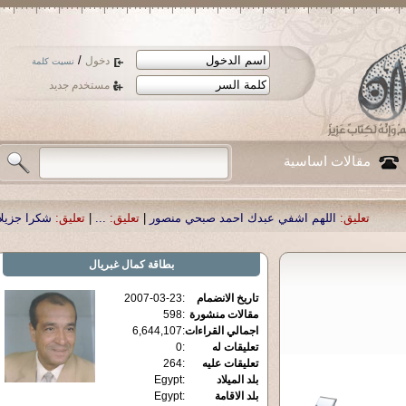
/
دخول
نسيت كلمة
مستخدم جديد
مقالات اساسية
اللهم اشفي عبدك احمد صبحي منصور
|
تعليق:
...
|
تعليق:
شكرا جزيلا أستاذ حمد ال
بطاقة
كمال غبريال
تاريخ الانضمام
:
2007-03-23
مقالات منشورة
:
598
اجمالي القراءات
:
6,644,107
تعليقات له
:
0
تعليقات عليه
:
264
بلد الميلاد
:
Egypt
بلد الاقامة
:
Egypt