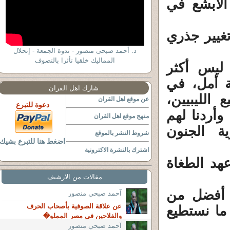
الأبشع في
تغيير جذري
د. أحمد صبحى منصور - ندوة الجمعة - إنحلال
المماليك خلقيا تأثرا بالتصوف
ليس أكثر
ة أمل، في
شارك اهل القران
 الليبيين،
عن موقع اهل القران
دعوة للتبرع
وأردنا لهم
منهج موقع اهل القران
ية الجنون
شروط النشر بالموقع
اضغط هنا للتبرع بشيك
اشترك بالنشرة الاكترونية
عهد الطغاة
مقالات من الارشيف
 أفضل من
آحمد صبحي منصور
عن علاقة الصوفية بأصحاب الحرف
 ما نستطيع
والفلاحين فى مصر المملو�
آحمد صبحي منصور