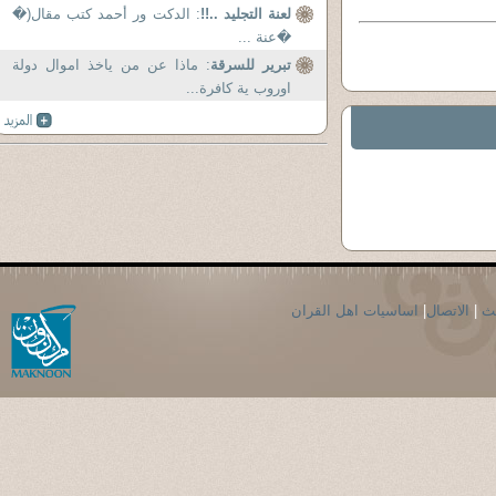
لعنة التجليد ..!!
: الدكت ور أحمد كتب مقال(�
�عنة ...
تبرير للسرقة
: ماذا عن من ياخذ اموال دولة
اوروب ية كافرة...
حث
|
الاتصال
|
اساسيات اهل القران