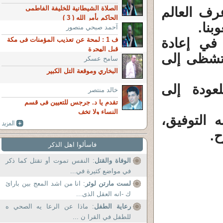
الصلاة الشيطانية للخليفة الفاطمى
رف العالم
الحاكم بأمر الله ( 3 )
نا.‏
آحمد صبحي منصور
في إعادة
ف 1 : لمحة عن تعذيب المؤمنات فى مكة
قبل الهجرة
 تشظى إلى
سامح عسكر
البخاري وموقعة التل الكبير
عودة إلى
خالد منتصر
تقدم يا د. جرجس للتعيين فى قسم
النساء ولا تخف
التوفيق،
‏
فاسألوا اهل الذكر
الوفاة والقتل
: النفس تموت أو تقتل كما ذكر
في مواضع كثيرة في...
لست مارتن لوثر
: انا من اشد المعج بين بارائ
ك -انه العقل الذى...
رعاية الطفل
: ماذا عن الرعا يه الصحي ه
للطفل في القرا ن ...