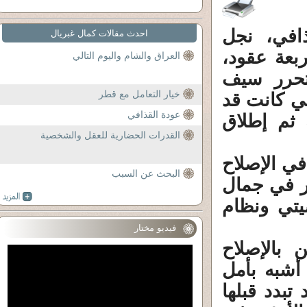
افي، نجل
احدث مقالات كمال غبريال
ربعة عقود،
العراق والشام واليوم التالي
 تحرر سيف
خيار التعامل مع قطر
تي كانت قد
عودة القذافي
 ثم إطلاق
القدرات الحضارية للعقل والشخصية
في الإصلاح
البحث عن السبب
ر في جمال
يتي ونظام
فيديو مختار
 بالإصلاح
 أشبه بأمل
تبدد قبلها