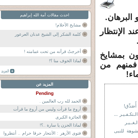
 البرهان.
احدث مقالات أمة الله إبراهيم
مشايخ الأحلام!
د الإنتظار
كلمة الشكر إلى الشيخ عدنان العرعور
أخرجتُ قرآنه من تحت عمامته !
تون بمشايخ
لماذا الخوف منا ؟!
 فمنهم من
اء!
المزيد عن
Pending
الحمد لله رب العالمين .
ُصَدِّق!
أروع ما قرأت وليس من أروع ما قرأت
ـتكـفـيـر ...
الجائزة الكبرى
ـغــيـر
لماذا الحزن يا سارة ..؟!
وهة للنبى
فتوى الأزهر : الأنتحار حرقا حرام .. أنتظروا