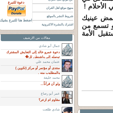
دعوة للتبرع
الأحلام !
منهج موقع اهل القران
مض عينيك
شروط النشر بالموقع
اضغط هنا للتبرع بشيك
 و تسمع من
اشترك بالنشرة الاكترونية
قبل الأمة
مقالات من الارشيف
جمال أبو شادي
دعوة عمرو خالد إلى التعايش المشترك
توصله إلى واشنطن لل�
عثمان محمد علي
منتدى أو مؤتمر أو مركز (تكوين )
والمطلوب منه .
محمد خليفة
ولو أن قرآناً...
عمر أبو رصاع
مقاوم ام ازعر؟
شادي طلعت