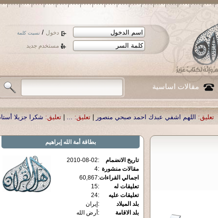
/
دخول
نسيت كلمة
مستخدم جديد
مقالات اساسية
دك احمد صبحي منصور
|
تعليق:
...
|
تعليق:
شكرا جزيلا أستاذ حمد الحمد .أكرمكم الل
بطاقة
أمة الله إبراهيم
تاريخ الانضمام
:
2010-08-02
مقالات منشورة
:
4
اجمالي القراءات
:
60,867
تعليقات له
:
15
تعليقات عليه
:
24
بلد الميلاد
:
إيران
بلد الاقامة
:
أرض الله