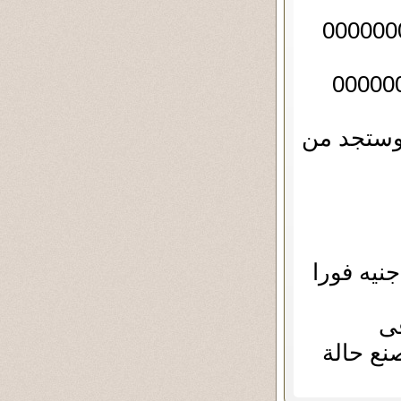
 وستجد من
فى
نع حالة