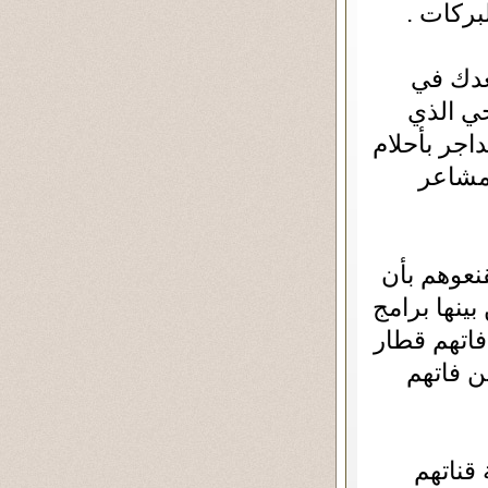
لبركات .
عدك في
حي الذي
داجر بأحلام
بمشاعر
نعوهم بأن
بينها برامج
فاتهم قطار
ن فاتهم
قناتهم