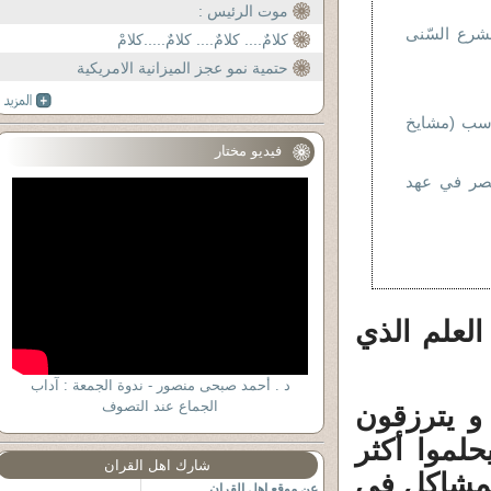
ان يقتلكم حسني مبارك..!!
موت الرئيس :
شرع السّنى
كلامٌ.... كلامٌ.... كلامٌ.....كلامْ
حتمية نمو عجز الميزانية الامريكية
رسب (مشايخ
فيديو مختار
مصر في عهد
العلم الذي
د . أحمد صبحى منصور - ندوة الجمعة : آداب
الجماع عند التصوف
و يترزقون
حلموا أكثر
شارك اهل القران
لمشاكل في
عن موقع اهل القران