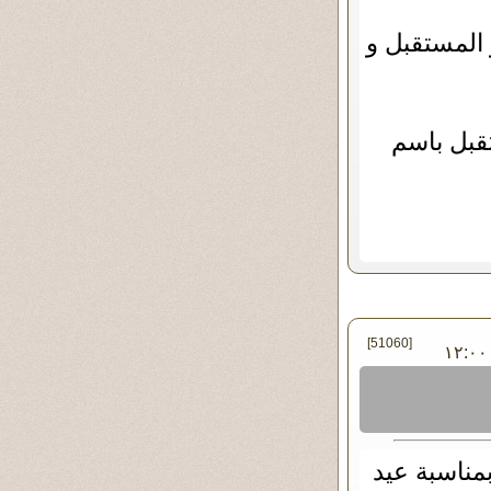
المستقبل و
قبل باسم
[51060]
في الجمعة ١٠ - سبتمبر - ٢٠١٠ ١٢:٠٠
بمناسبة عيد