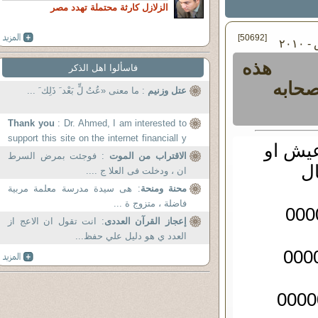
الزلازل كارثة محتملة تهدد مصر
[50692]
في الأربعاء ٢٥ - أغسطس - ٢٠١٠
هذه
فاسألوا اهل الذكر
صحابه
عتل وزنيم
: ما معنى «عُتُ لٍّ بَعْد َ ذَلِك َ ...
Thank you
: Dr. Ahmed, I am interested to
support this site on the internet financiall y
عيش او
... we...
الاقتراب من الموت
: فوجئت بمرض السرط
ل
ان ، ودخلت فى العلا ج ....
محنة ومنحة
: هى سيدة مدرسة معلمة مربية
فاضلة ، متزوج ة ...
إعجاز القرآن العددى
: انت تقول ان الاعج از
العدد ي هو دليل علي حفظ...