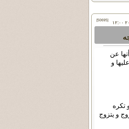
[50695]
في الأربعاء ٢٥ - أغسطس - ٢٠١٠ ١٢:٠٠
ه
تها عن
ليها و
 تكره
وج و يتزوج