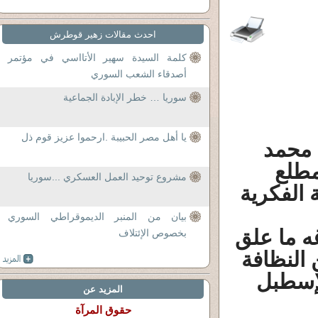
احدث مقالات زهير قوطرش
كلمة السيدة سهير الأتااسي في مؤتمر
أصدقاء الشعب السوري
سوريا … خطر الإبادة الجماعية
يا أهل مصر الحبيبة .ارحموا عزيز قوم ذل
 محمد
مطلع
مشروع توحيد العمل العسكري ...سوريا
 الفكرية
بيان من المنبر الديموقراطي السوري
 ما علق
بخصوص الإئتلاف
 النظافة
لإسطبل
المزيد عن
حقوق المرآة