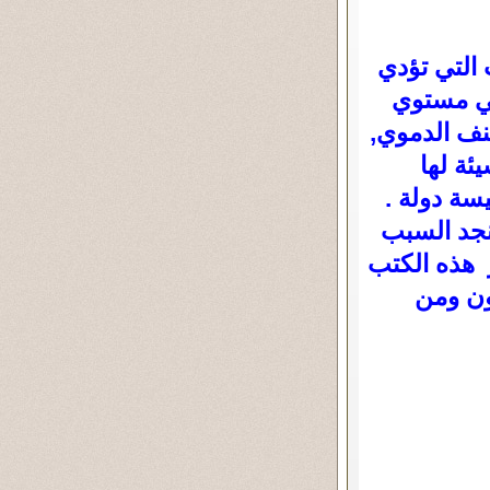
 التي تؤدي
ني مستوي
نف الدموي‏,‏
يئة لها
سة دولة .
نجد السبب
 هذه الكتب
دون ومن