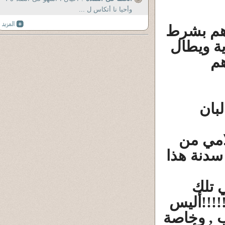
وأحيا نا أتكاس ل ...
رهم بشرط
ية ويطال
هم
بان
امي من
سدنة هذا
 تلك
!!!!أليس
ب , وخاصة