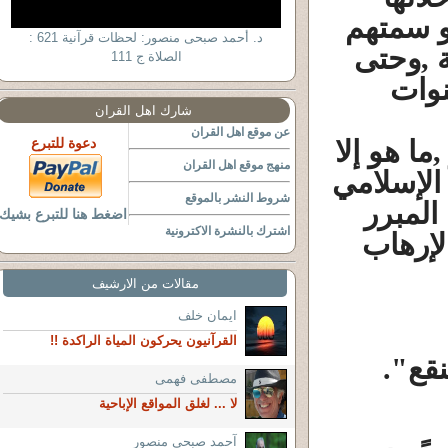
و سمتهم
د. أحمد صبحى منصور: لحظات قرآنية 621 :
ة ,وحتى
الصلاة ج 111
نوات
شارك اهل القران
عن موقع اهل القران
ما هو إلا
دعوة للتبرع
منهج موقع اهل القران
الإسلامي
شروط النشر بالموقع
المبرر
اضغط هنا للتبرع بشيك
اشترك بالنشرة الاكترونية
لإرهاب
مقالات من الارشيف
ايمان خلف
القرآنيون يحركون المياة الراكدة !!
قع".
مصطفى فهمى
لا ... لغلق المواقع الإباحية
آحمد صبحي منصور