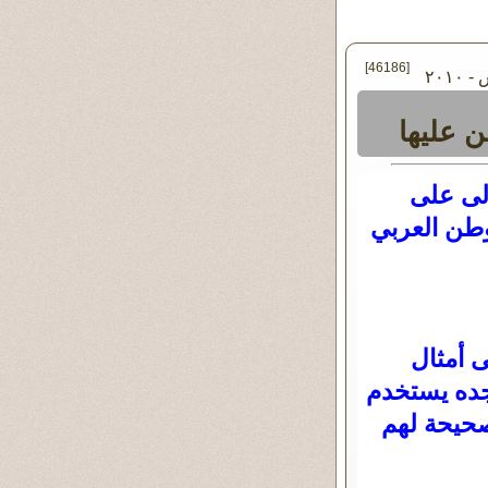
[46186]
في الخميس ٠٤ - مارس - ٢٠١٠
 عليها
الى على
وطن العربي
 أمثال
نجده يستخدم
صحيحة لهم