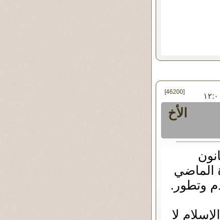
[46200]
جمعة ٠٥ - مارس - ٢٠١٠ ١٢:٠٠
الأخ
نون
ة الماضي
دم وتطور.
لإسلام لا