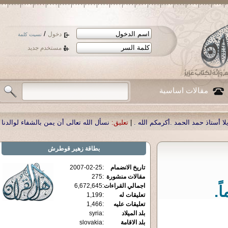
/
دخول
نسيت كلمة
مستخدم جديد
مقالات اساسية
.
|
تعليق:
نسأل الله تعالى أن يمن بالشفاء لوالدنا العزيز الدكتور أحمد صبحي منصو
بطاقة
زهير قوطرش
تاريخ الانضمام
:
2007-02-25
مقالات منشورة
:
275
اجمالي القراءات
:
6,672,645
ً.
تعليقات له
:
1,199
تعليقات عليه
:
1,466
بلد الميلاد
:
syria
بلد الاقامة
:
slovakia