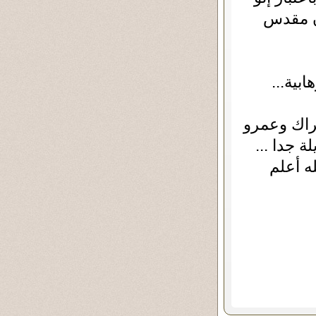
ن مقدس
بية...
براك وعمرو
يلة جدا ...
ه أعلم