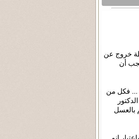
قظة خروج عن
يجب أن
 ... فكل من
الدكتور
م بالعسل
عتبار إنو