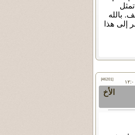
تمثل
. بالله
 إلى هذا
[46201]
جمعة ٠٥ - مارس - ٢٠١٠ ١٢:٠٠
الأخ