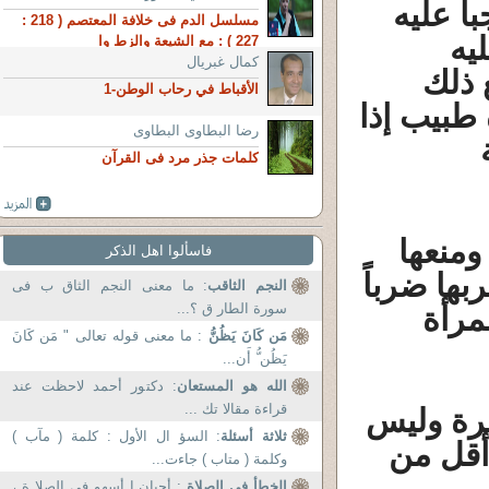
اً عليه
مسلسل الدم فى خلافة المعتصم ( 218 :
يه
227 ) : مع الشيعة والزط وا
كمال غبريال
 ذلك
الأقباط في رحاب الوطن-1
 طبيب إذا
رضا البطاوى البطاوى
كلمات جذر مرد فى القرآن
ومنعها
فاسألوا اهل الذكر
بها ضرباً
النجم الثاقب
: ما معنى النجم الثاق ب فى
سورة الطار ق ؟...
لمرأة
مَن كَانَ يَظُنُّ
: ما معنى قوله تعالى " مَن كَانَ
يَظُن ُّ أَن...
الله هو المستعان
: دكتور أحمد لاحظت عند
قراءة مقالا تك ...
مرة وليس
ثلاثة أسئلة
: السؤ ال الأول : كلمة ( مآب )
 أقل من
وكلمة ( متاب ) جاءت...
الخطأ فى الصلاة
: أحيان ا أسهو فى الصلا ة ،