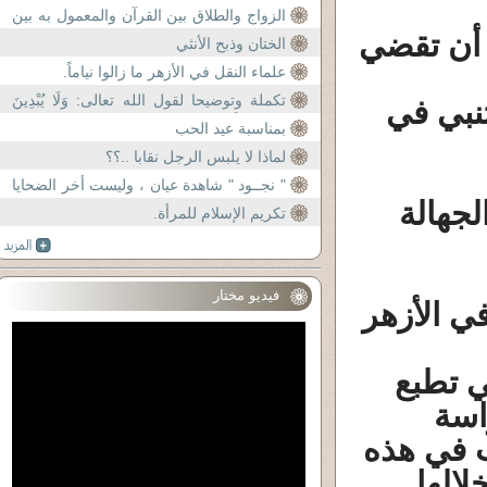
الزواج والطلاق بين القرآن والمعمول به بين
لاحه - أحاذر أن تقضي
المسلمين.
الختان وذبح الأنثي
علماء النقل في الأزهر ما زالوا نياماً.
تكملة وتوضيحا لقول الله تعالى: وَلَا يُبْدِينَ
تنبي في
زِينَتَهُنَّ إِلَّالِب
بمناسبة عيد الحب
لماذا لا يلبس الرجل نقابا ..؟؟
" نجــود " شاهدة عيان ، وليست أخر الضحايا
لجهالة
..!!
تكريم الإسلام للمرأة.
فيديو مختار
ي الأزهر
ي تطبع
اسة
ب في هذه
لالها