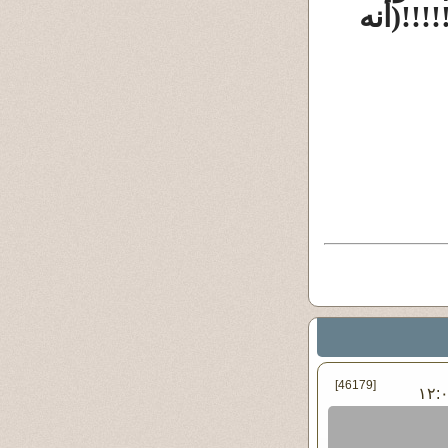
!!(أنه
[46179]
س ٠٤ - مارس - ٢٠١٠ ١٢:٠٠