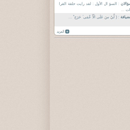
ؤالان
: السؤ ال الأول : لقد رايت حلقة القرا
ت ...
ضيافة
: ( لَّيْ سَ عَلَى الْأَ عْمَى ٰ حَرَج ٌ ...