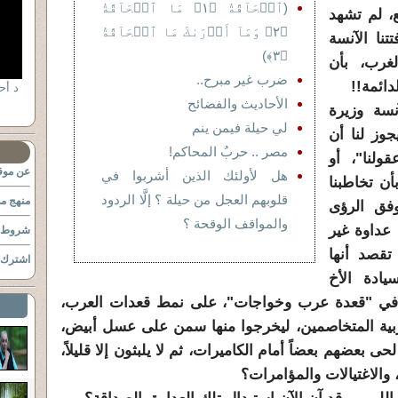
(ٱلۡحَآقَّةُ ﴿١﴾ مَا ٱلۡحَآقَّةُ
، لم تشهد
﴿٢﴾ وَمَآ أَدۡرَىٰكَ مَا ٱلۡحَآقَّةُ
تنا الآنسة
﴿٣﴾)
غرب، بأن
ضرب غير مبرح..
دائمة!!
الأحاديث والفضائح
سة وزيرة
لي حيلة فيمن ينم
جوز لنا أن
مصر .. حربُ المحاكم!
ولنا"، أو
عن موقع
هل لأولئك الذين أشربوا في
ن تخاطبنا
قلوبهم العجل من حيلة ؟ إلَّا الردود
منهج مو
فق الرؤى
والمواقف الوقحة ؟
 عداوة غير
شروط ا
تقصد أنها
اشترك ب
ادة الأخ
ه، في "قعدة عرب وخواجات"، على نمط قعدات العرب،
بية المتخاصمين، ليخرجوا منها سمن على عسل أبيض،
 بعضهم بعضاً أمام الكاميرات، ثم لا يلبثون إلا قليلاً،
 والاغتيالات والمؤامرات؟