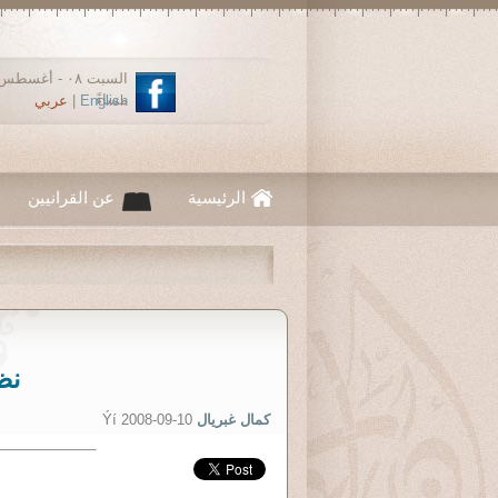
مساءً
English
|
عربي
الرئيسية
عن القرانيين
نظ
كمال غبريال
Ýí 2008-09-10