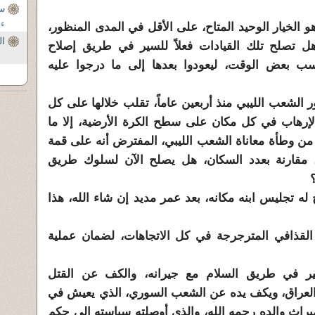
س
ءا
 الخيار الوحيد المتاح، على الأقل في المدى المنظور،
ال
ل تصلح تلك القيادات فعلاً للسير في طريق إصلاح
ب بعض الوقت، ليعودوا بعدها إلى ما درجوا عليه
الشعب الليبي منذ أربعين عاماً، تقلب خلالها على كل
 الإرهاب في كل مكان على سطح الكرة الأرضية، إلا ما
من وطأة معاناة الشعب الليبي، المفترض أنه على قمة
، مقارنة بعدد السكان، هل يصلح الآن لسلوك طريق
له تجليس ابنه مكانه، بعد عمر مديد إن شاء الله، هذا
القذافي المترجرجة في كل الاتجاهات، لضمان عملية
ير في طريق السلام مع جيرانه، والكف عن القتل
العراق، ويكف يده عن الشعب السوري، الذي يعيش في
ميراث والده رحمه الله، والذي أوصلته سياسته إلى حكم