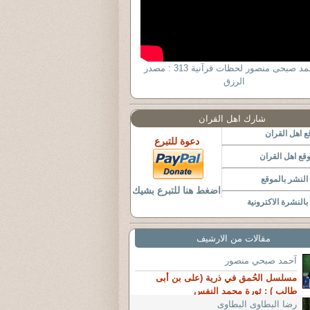
د أحمد صبحى منصور لحظات قرآنية 313 : مصدر
الرزق
شارك اهل القران
 اهل القران
دعوة للتبرع
قع اهل القران
لنشر بالموقع
اضغط هنا للتبرع بشيك
النشرة الاكترونية
مقالات من الارشيف
آحمد صبحي منصور
مسلسل الحُمق في ذرية (على بن أبى
طالب ) : ثورة محمد النفس
رضا البطاوى البطاوى