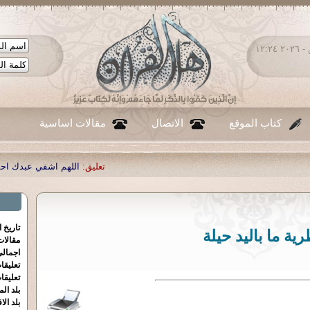
السبت ٠٨ - أغسطس - ٢٠٢٦ ١٢:٢٤
كتاب الموقع
الاتصال
مقالات اساسية
تعليق:
اللهم اشفي عبدك احمد صبحي منصور
|
تعل
تاريخ 
رية ما باليد حيلة
مقالا
اجمالي
تعليقا
تعليقا
بلد الم
بلد الا