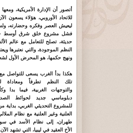
أتصور أن الإدارة الأمريكية، ومعه
للاتحاد الأوروبي، هؤلاء يسعون ال
ليعيش العصر وفكره وحضارته، ولسان
فشل مشروع خلق شرق أوسط جديد
حديثة، تصلح للتعامل مع عالم الأل
النظم الموجودة، والتي نعتبرها ويعت
ونهج حكمها، هو المحرض الأول لشعو
هكذا بدأ الغرب يسعى للتواصل مع
تلك النظم تطرفاً ومعاداة ل
والتوجهات الغربية، فيما بدا وكأ
دبلوماسي جديد لحوائط الصد ا
للمشروع التحديثي الغربي، بداية من
العلنية وغير العلنية مع نظام الملال
طهران، إلى نظام الأسد في سوري
الأخ العقيد في ليبيا، التي تشهد الآن 