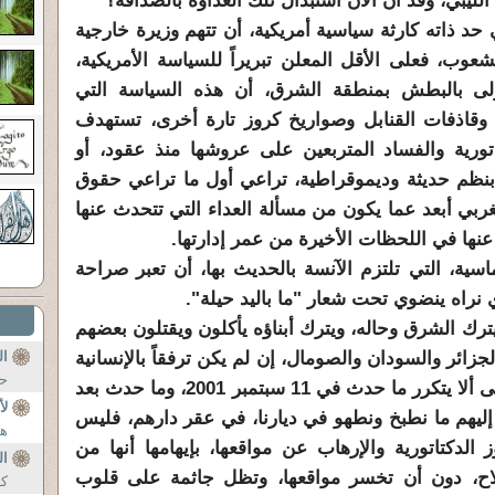
ليبي، وقد آن الآن استبدال تلك العداوة بالصداقة؟
حد ذاته كارثة سياسية أمريكية، أن تتهم وزيرة خارجية
شعوب، فعلى الأقل المعلن تبريراً للسياسة الأمريكية،
لى بالبطش بمنطقة الشرق، أن هذه السياسة التي
، وقاذفات القنابل وصواريخ كروز تارة أخرى، تستهدف
تاتورية والفساد المتربعين على عروشها منذ عقود، أو
ها بنظم حديثة وديموقراطية، تراعي أول ما تراعي حقوق
ربي أبعد عما يكون من مسألة العداء التي تتحدث عنها
نها في اللحظات الأخيرة من عمر إدارتها.
ماسية، التي تلتزم الآنسة بالحديث بها، أن تعبر صراحة
ي نراه ينضوي تحت شعار "ما باليد حيلة".
يترك الشرق وحاله، ويترك أبناؤه يأكلون ويقتلون بعضهم
لجزائر والسودان والصومال، إن لم يكن ترفقاً بالإنسانية
ال
حة
الغائبة عن هذه المنطقة، فحرصاً على ألا يتكرر ما حدث في 11 سبتمبر 2001، وما حدث بعد
لأ
ليهم ما نطبخ ونطهو في ديارنا، في عقر دارهم، فليس
ها
 الدكتاتورية والإرهاب عن مواقعها، بإيهامها أنها من
ال
ح، دون أن تخسر مواقعها، وتظل جاثمة على قلوب
كث