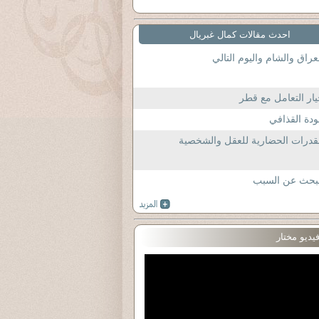
احدث مقالات كمال غبريال
عراق والشام واليوم التالي
ار التعامل مع قطر
دة القذافي
قدرات الحضارية للعقل والشخصية
لبحث عن السبب
يديو مختار