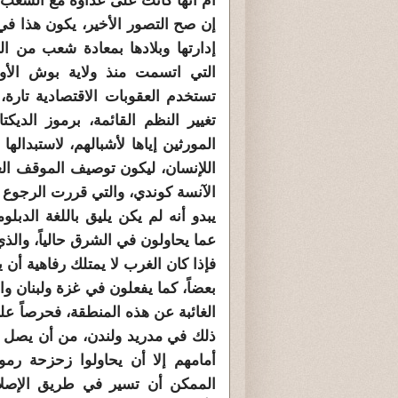
أم أنها كانت على عداوة مع الشعب ال
إن صح التصور الأخير، يكون هذا في 
إدارتها وبلادها بمعادة شعب من ال
التي اتسمت منذ ولاية بوش الأو
تستخدم العقوبات الاقتصادية تارة
تغيير النظم القائمة، برموز الديك
المورثين إياها لأشبالهم، لاستبدال
اللإنسان، ليكون توصيف الموقف الغ
الآنسة كوندي، والتي قررت الرجوع ع
يبدو أنه لم يكن يليق باللغة الدبلو
عما يحاولون في الشرق حالياً، والذ
فإذا كان الغرب لا يمتلك رفاهية أن 
بعضاً، كما يفعلون في غزة ولبنان وا
ذلك في مدريد ولندن، من أن يصل إ
أمامهم إلا أن يحاولوا زحزحة رموز
الممكن أن تسير في طريق الإصلا