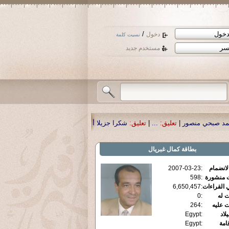
/
دخول
نسيت كلمة
مستخدم جديد
يق:
...
|
تعليق:
شكرا جزيلا أستاذ حمد الحمد .أكرمكم الله .
|
تعليق:
نسأل الله تعال
بطاقة
كمال غبريال
الانضمام
:
2007-03-23
ت منشورة
:
598
 القراءات
:
6,650,457
ت له
:
0
ت عليه
:
264
يلاد
:
Egypt
قامة
:
Egypt