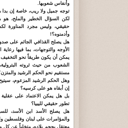
وأنفاس شعوبها.
توجه جميل ولا ريب، خاصة إن بدا هو
لكن السؤال الخطير والملح، هو ه
حقيقي، وليس مجرد المناورة لكس
وأدمنوه؟!
هل يصلح القذافي الجاثم على صدور 
الأوجه والتوجهات، بما فيها رعاية
يمكن أن يكون طريقاً نحو التخفيف 
الشعوب من حيث ثروته البترولية
مستقيم نحو الحكم الرشيد والمتزن؟
وهل الحكم الرشيد المزعوم، سيتيح 
إن أبقاه هو على كرسيه؟
بل هل يمكن الاعتماد على عقلية 
تطور حقيقي لليبيا؟
هل يصلح الأسد ابن الأسد، للس
والمؤامرات على لبنان وفلسطين و
معتقل بحجم بلاده، متخلياً عن كل 