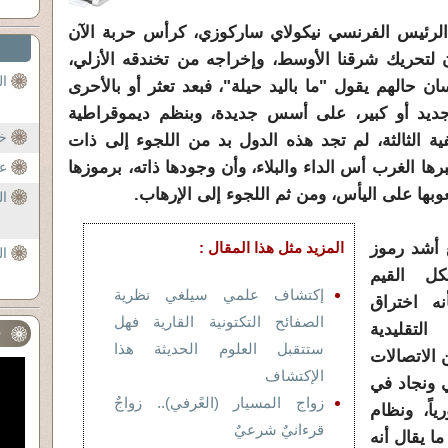
ا الرئيس الفرنسي نيكولاي ساركوزي، كرأس حربة الآن
آن لتحريك شرقنا الأوسط، وإخراجه من تخندقه الأزلي،
ال
 حالهم يقول "ما باليد حيلة"، فبعد تعثر أو بالأحرى
 أو كبير، على أسس جديدة، وبنظم ديموقراطية
خي
فية الثالثة، لم تجد هذه الدول بد من اللجوء إلى ذات
برها الغرب أس الداء والبلاء، وأن وجودها ذاته، برموزها
عو
بها على اليأس، ومن ثم اللجوء إلى الإرهاب.
ال
 أشد رموز
المزيد مثل هذا المقال :
ا
كل القيم
إكتشاف علمي سيلغي نظرية
نه اختراق
الصفائح التكتونية القارية فهل
لتقليدية
ف
ستتقبل العلوم الحديثة هذا
 الاتصالات
الإكتشاف
ي ونجاد في
زواج المسيار (العًرفي).. زواجٌ
اً، ونظام
قرءانيٌ شرعيٌ
ما يقال أنه