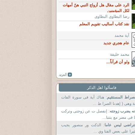
الرد على مقال هل أزواج النبي هنّ أمهات
لكل المؤمنين
رضا البطاوى البطاوى
نقد كتاب أساليب تقويم المعلم
آية محمد
عام هجري جديد
محمد خليفة
ولو أن قرآناً...
فاسألوا اهل الذكر
صراط المستقيم
: هناك آية فى سورة الفات
 وهى ( إهدنا الصرا ط ...
نه يضرب زوجته
: إنفصل ت عن زوجتى وتركت
 فى مصر مع بنتنا...
تراضى ليس عاما
: الدكت ور منصور يجيب
يرا على بعض الفتا وي ...