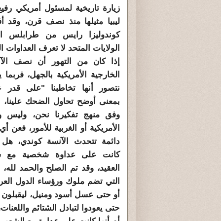
زيارة تاريخية لمسئول أمريكي رفيع
ليبيا مثيلها منذ نصف قرن، وقد أفت
كوندوليزا رايس من طرابلس ال
الولايات المتحد لا تعرف العداوات ال
إذا كان من التهور أن نصف الآن
الخارجية الأمريكية بالجهل، فربما ي
نتصور أنها تخاطبنا "على قدر عق
بمعنى أوضح تحاول الضحك علينا، بأ
وفق منهج تفكيرنا نحن، وليس و
الأمريكية أو الغربية للأمور، فعن أي
دائمة تتحدث الآنسة كوندي، هل 
كانت على عداوة شخصية مع سي
العقيد، وقد تم الصلح والحمد لل
التي تضم ملوك ورؤساء الدول العر
أو حتى عسل أسود ومنيل، ليقبلون لحى
حتى يعودوا لتبادل الشتائم واللعنات،