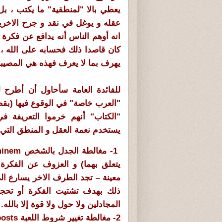
يعطي بالا "لمنطقية" ما يكتب ، بل
عقله و يوغل في نقد و جرح الاخر
انه أوهم الناس أنه يدافع عن فكرة م
كان قاصدا ذلك فحسابه على الله ، 
يهرف بما لا يعرف فهذه هي المصيبة
للفائدة العامة سأحاول أن أطرح ل
"العرب خاصة" في الوقوع فيها (بقص
"الكتاب" أنهم خرموا التعريفة ف
يستخدم نعمة العقل و المنطق التي 
1- مغالطة الجدل بالشخص Ad Hominem
يتعلق بهما) و العزوف عن الفكرة
معينة – تجد الطرف الاخر يسارع ا
ذلك بهدف تشتيت الفكرة أو تحجيمه
المجادلين ولا حول ولا قوة إلا بالله.
2- مغالطة تغيير شروط اللعبة Moving The Goalposts