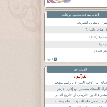
احدث مقالات محمود دويكات
قرءان مقابل الشريعة
 هناك عالمان؟
جاذبية (تتمة)
جاذبية
ام الصلاة
المزيد عن
القرآنيون
الة الى الأحبة الذين لا يروقهم منهجنا
زال الضحك مستمرا مع إدارة الأزهر
تقراء الدين التاريخى أو التاريخ الدينى
 ما يسمى علم الحديث .. علم يعتد به