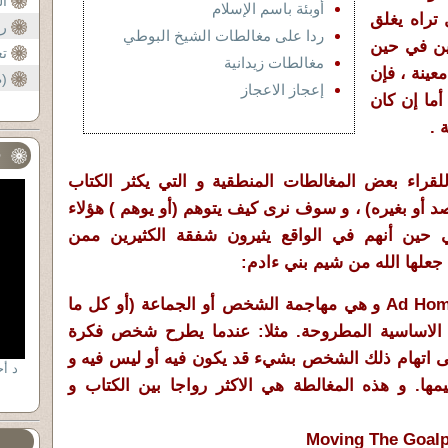
ال
أوبئة باسم الإسلام
 تراه يغلق
رس
ردا على مغالطات الشيخ البوطي
ين في حين
تع
مغالطات زيدانية
عينة ، فإن
قد
(ط
إعجاز الاعجاز
أما إن كان
 .
ف
لقراء بعض المغالطات المنطقية و التي يكثر الكتاب
د أو بغيره) ، و سوف نرى كيف يتوهم (أو يوهم ) هؤلاء
ي حين أنهم في الواقع يثيرون شفقة الكثيرين ممن
جعلها الله من شيم بني ءادم:
و هي مهاجمة الشخص أو الجماعة (أو كل ما
 الاساسية المطروحة. مثلا: عندما يطرح شخص فكرة
لى اتهام ذلك الشخص بشيء قد يكون فيه أو ليس فيه و
ا. و هذه المغالطة هي الاكثر رواجا بين الكتاب و