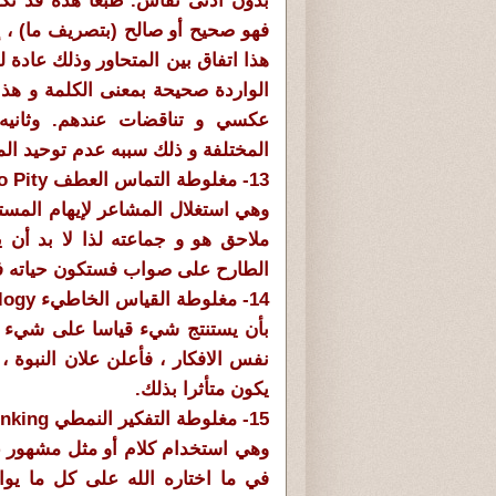
بدون أدنى نقاش. طبعا هذه قد تك
فهو صحيح أو صالح (بتصريف ما) ، إ
هذا اتفاق بين المتحاور وذلك عادة ل
الواردة صحيحة بمعنى الكلمة و هذا
عكسي و تناقضات عندهم. وثانيه
المختلفة و ذلك سببه عدم توحيد الم
13- مغلوطة التماس العطف Appeal To Pity
وهي استغلال المشاعر لإيهام المست
ملاحق هو و جماعته لذا لا بد أن 
الطارح على صواب فستكون حياته في 
14- مغلوطة القياس الخاطيء Bad Analogy
بأن يستنتج شيء قياسا على شيء قد
نفس الافكار ، فأعلن علان النبوة ،
يكون متأثرا بذلك.
15- مغلوطة التفكير النمطي Cliché Thinking
وهي استخدام كلام أو مثل مشهور ع
في ما اختاره الله على كل ما يوا