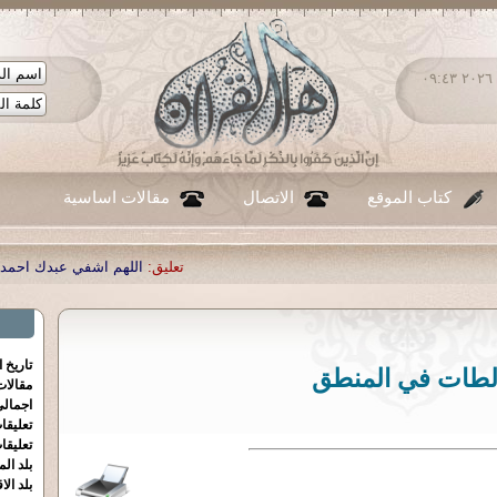
الأحد ٠٩ - أغسطس - ٢٠٢٦ ٠٩:٤٣
كتاب الموقع
الاتصال
مقالات اساسية
تعليق:
اللهم اشفي عبدك احمد صبحي منصور
|
تعليق:
...
|
تعلي
تاريخ 
لطات في المنطق
مقالا
اجمالي
تعليقا
تعليقا
بلد الم
بلد الا