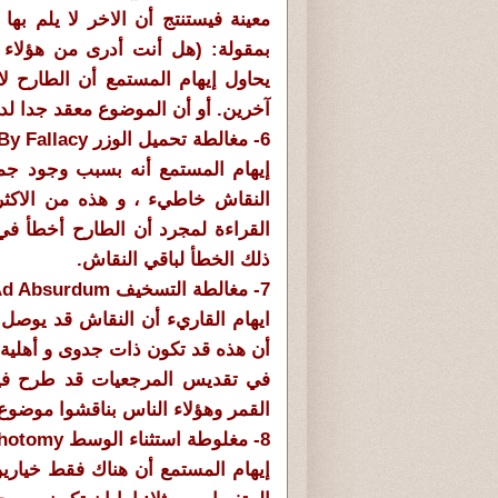
معينة فيستنتج أن الاخر لا يلم به
بمقولة: (هل أنت أدرى من هؤلاء ال
يحاول إيهام المستمع أن الطارح 
آخرين. أو أن الموضوع معقد جدا لدر
6- مغالطة تحميل الوزر Disproof By Fallacy
إيهام المستمع أنه بسبب وجود ج
النقاش خاطيء ، و هذه من الاكث
القراءة لمجرد أن الطارح أخطأ في 
ذلك الخطأ لباقي النقاش.
7- مغالطة التسخيف Reductio Ad Absurdum
ايهام القاريء أن النقاش قد يوصل
أن هذه قد تكون ذات جدوى و أهلية إ
في تقديس المرجعيات قد طرح فيه
القمر وهؤلاء الناس بناقشوا موضوع 
8- مغلوطة استثناء الوسط False Dichotomy
إيهام المستمع أن هناك فقط خياري