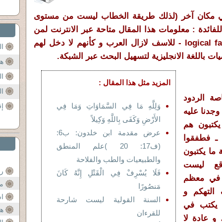
 في مكان آخر (لذلك طريقة الخطاب ليست من مستوى
 للفائدة : معلومات هذا المقال متاحة عبر الانترنت لمن
يريد ان يبحث تحت عنوان logical fallacies - للاسف لازال العرب و كأنهم لا دخل لهم
ال
يات باللغة الانجليزية لتسهيل البحث عبر الشبكة.
هل
ال
المزيد مثل هذا المقال :
ال
صة الردود
وَلِلَّهِ مَا فِي السَّمَاوَاتِ وَمَا فِي
إق
وجدنا عليه
الأَرْضِ وَكَفَى بِاللَّهِ وَكِيلاً
 يكتبون هم
عرض مقدمة ابن خلدون: ب6:
 ـ فطفقوا
(ف17: 20 )علم المنطق
ما يكتبون
والطبيعيات والطب والفلاحة
قع ليست
رس
فَلَا يُسْرِفْ فِي الْقَتْلِ إِنَّهُ كَانَ
 في معظم
ما
مَنصُورًا
التهكم و
اس
السنة القولية ليست شارحة
 يكتب في
هل
للقرءان
و عادة لا