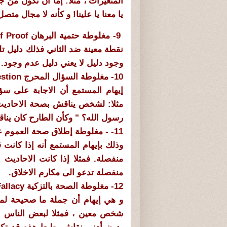
المتغيرات ، مثلا: إما ان تكون من
يا معنا يا علينا! و كأنه لا مجال متصل
9- مغلوطة حتمية البرهان Burden Of Proof:
نقطة معينة ضد الثاني فذلك دليل تل
وجود دليل لا يعني دليل عدم وجود. 
10- مغلوطة السؤال المحرج Rhetorical Question
إيهام المستمع أن الاجابة على س
مثلا: لشخص يناقش بصحة الاحاديث
رسول الله؟ " وكأن الطارح كان ين
11- - مغلوطة إطلاق صحة العموم على التفصيل Fallacy Of The General Rule
وذلك بإيهام المستمع أنه إذا كان
منفصلة. فمثلا إذا كانت الاحاديث
منفصلة تدعو الى مكارم الاخلاق.
12- مغلوطة الصحة بالتزكية Genetic Fallacy
و هي إيهام أن جملة ما صحيحة لم
شخص معين ، فمثلا لبعض الناس إذ