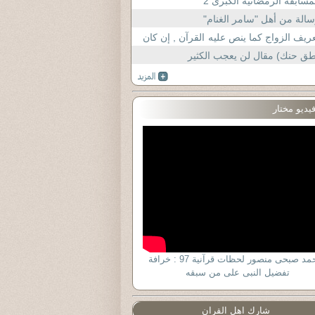
مسابقة الرمضانية الكبرى 2
الة من أهل "سامر الغنام"
ريف الزواج كما ينص عليه القرآن , إن كان
 نص عليه !!
ق حنك) مقال لن يعجب الكثير
يديو مختار
د أحمد صبحى منصور لحظات قرآنية 97 : خرافة
تفضيل النبى على من سبقه
شارك اهل القران