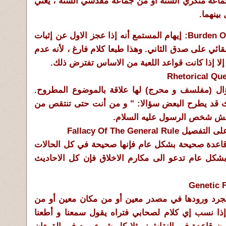
 جماعة منكري السنة أو من جماعة مقدسي السنة ، يعني
 بينهما.
إيهام المستمع أنه إذا عجز الاول عن إثبات
قائي على صدق الثاني. وهذا طبعا كلام فارغ ، لأنه عدم
إلا إذا كانت قواعد اللعبة من الاساس تفترض ذلك.
ؤال (مفلسف و محرج) لها علاقة بالموضوع المطروح.
 قد يطرح البعض سؤالا: " و من أنت حتى تنتقص من
اقش شخص الرسول عليه السلام.
ت قاعدة صحيحة بشكل عام فإنها صحيحة في كل الحالات
 بشكل عام تدعو الى مكارم الاخلاق فإن كل الاحاديث
جرد ورودها في مصدر معين أو من مكان معين أو من
ا نسب إي كلام لصحابي فتراه يقول سمعنا و أطعنا