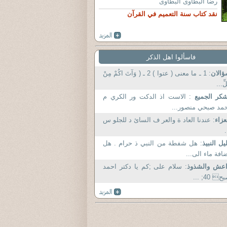
رضا البطاوى البطاوى
نقد كتاب سنة التعميم في القرآن
فاسألوا اهل الذكر
الان
: 1 ـ ما معنى ( عتوا ) 2 ـ ( وَآتَ اكُمْ مِنْ
لِّ...
شكر الجميع
: الاست اذ الدكت ور الكري م
مد صبحي منصور...
عزاء
: عندنا العاد ة والعر ف السائ د للجلو س
.
يل النبيذ
: هل شفطة من النبي ذ حرام . هل
افة ماء الى...
اعش والشذوذ
: سلام علی ;کم یا دکتر احمد
 40; ...