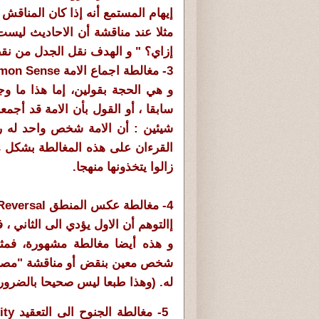
إيهام المستمع أنه إذا كان المناقش 
مثلا عند مناقشة أن الاحاديث ل
إزاي؟ " و الهدف نقل الجدل من ن
3- مغالطة اجماع الامة Common Sense
و هي الحجة بقولين، إما هذا ما وج
سابقا ، أو القول بأن الامة قد أجم
شيئين : أن الامة شخص واحد له رأ
القرءان على هذه المغالطة بشكل 
زالوا يتخذونها منهجا.
4- مغالطة عكس المنطق Logic Reversal
إالتوهم أن الاول يؤدي الى الثاني ، 
و هذه أيضا مغالطة مشهورة، فمثلا
شخص معين بنقض أو مناقشة "مصادر 
له. (وهذا طبعا ليس صحيحا بالضرورة
5- مغالطة الجنوح الى التعقيد Appeal To Complexity