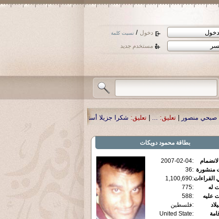
/
دخول
نسيت كلمة
مستخدم جديد
ق:
شكرا جزيلا أستاذ حمد الحمد .أكرمكم الله .
|
تعليق:
نسأل الله تعالى أن يمن بال
بطاقة
محمود دويكات
الانضمام
:
2007-02-04
ت منشورة
:
36
 القراءات
:
1,100,690
ت له
:
775
ت عليه
:
588
يلاد
:
فلسطين
قامة
:
United State