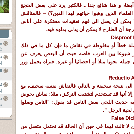
ا أيضا، و هذا شائع جدا ـ فالكثير يرد على بعض الحجج
علماء الذين وهبوا حياتهم لهذا الدين؟) – فالمناقش
لا يمكن أن يصل الى فهم تعقيدات محتكرة على أناس
جة أن الطارح لا يمكن أن يدلي بدلوه فيه.
سؤ
ملة خطأ أو مغلوطة في نقاش ما فإن كل ما في ذلك
كُ
ر شيوعا بين العرب خاصة حيث أن البعض يعزف عن
ن
جملة نحويا مثلا أو احصائيا أو غيره. فتراه يحمل وزر
أح
ال
..
قل
 الى نتيجة سخيفة و بالتالي فالنقاش نفسه سخيف، مع
إض
لا أنها قد تستخدم لتشتيت التركيز ، مثلا: نقاش يخوض
د
 حديث اللحى بعض الناس قد يقول: "الناس وصلوا
صبح
لحية الرجل ".
ن لا ثالث لهما في حين أن الحالة قد تحتمل متصل من