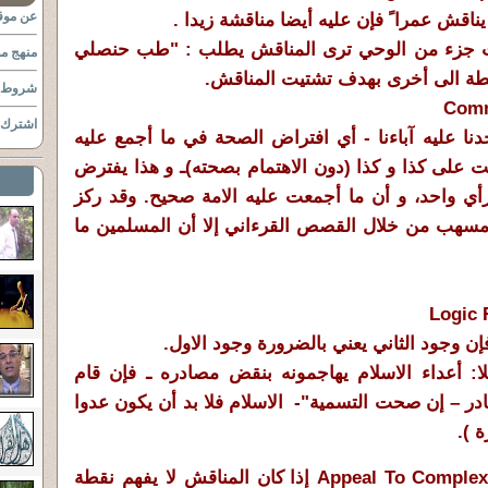
عن موقع
يناقش عمرا ً فإن عليه أيضا مناقشة زيدا .
يست جزء من الوحي ترى المناقش يطلب : "طب حنصلي
منهج مو
قطة الى أخرى بهدف تشتيت المناقش.
شروط ا
اشترك ب
دنا عليه آباءنا - أي افتراض الصحة في ما أجمع عليه
عت على كذا و كذا (دون الاهتمام بصحته)ـ و هذا يفترض
ي واحد، و أن ما أجمعت عليه الامة صحيح. وقد ركز
مسهب من خلال القصص القرءاني إلا أن المسلمين ما
فإن وجود الثاني يعني بالضرورة وجود الاول.
: أعداء الاسلام يهاجمونه بنقض مصادره ـ فإن قام
– إن صحت التسمية"- الاسلام فلا بد أن يكون عدوا
 ).
إذا كان المناقش لا يفهم نقطة