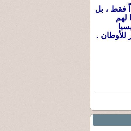
فالأولاد لا يضيفون إلى حياتنا أشخاصًا جدداً فقط ، بل 
يضيفون معاني جديدة للحياة نفسها. وربُما حُبنا لهم 
وحرصنا عليهم وعلى مُستقبلهم يكون دافعا رئيسيا 
 للأوطان .