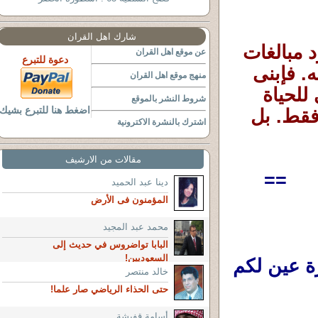
شارك اهل القران
كنت أظن أن حديث الآباء عن أبنائهم مجرد مبالغات 
عن موقع اهل القران
دعوة للتبرع
عاطفية. أما اليوم فأفهم تماما ما كانوا يقصدونه. فإبنى 
منهج موقع اهل القران
لم يغير رأيي في الإنجاب فقط. بل غير نظرتي للحياة 
شروط النشر بالموقع
اضغط هنا للتبرع بشيك
نفسها.ابنى لم يضف إلى حياتي شخصا جديدا فقط. بل 
اشترك بالنشرة الاكترونية
مقالات من الارشيف
==
دينا عبد الحميد
المؤمنون فى الأرض
محمد عبد المجيد
البابا تواضروس في حديث إلى
السعوديين!
ربنا يبارك فيه وفيكم ويحفظكم ويجعله قرة عين لكم 
خالد منتصر
حتى الحذاء الرياضي صار علما!
أسامة قفيشة