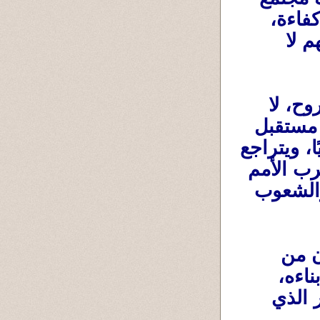
أفضل لهم، ووطن أكثر عدلًا، ومؤسسات أكثر كفاءة، 
وبيئة تساعدهم على النجاح بجهدهم واستحقاقهم لا 
وحين ينهض ملايين الآباء والأمهات بهذه الروح، لا 
دفاعًا عن مصالح شخصية ضيقة، بل دفاعًا عن مستقبل 
أبنائهم وأحفادهم، فإن المجتمعات تتغير تدريجيًا، ويتراجع 
نفوذ الفساد، وتعلو قيمة الكفاءة والعمل، وتقترب الأمم 
خطوة بعد أخرى من مصاف الدول المتقدمة والشعوب 
ففي كثير من الأحيان لا يبدأ إصلاح الأوطان من 
الشعارات الكبرى، بل يبدأ من قلب أبٍ يحب أبناءه، 
ويرفض أن يترك لهم مستقبلًا أسوأ من الحاضر الذي 