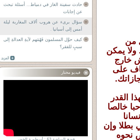
حادث سفينة الغاز في دمياط... أسئلة تبحث
عن إجابات
سؤال برىء عن هروب ألاف المغاربة ليلة
أمس إلى أسبانيا .
فاكتشفت أنني كنت أجهل وجود نوع كامل من 
كيف حوَّل المسلمون فَهْمَهم لآيةِ العدالةِ إلى
سببٍ للفقر؟
المشاعر. حب لا يشبه أي حب عرفته من قبل. ولا يمكن 
مقارنته بأي علاقة أخرى. حب يجعل قلبك يعيش خارج 
صدرك ويجعلك تخاف على إنسان أكثر مما تخاف على 
فيديو مختار
ازاتك.
ولم أكن أتصور أن أحدا يمكن أن يحبني بهذا القدر 
أيضا. لكني حين أنظر إلى ابنى أرى في عينيه حبا خالصا 
لا تشوبه حسابات ولا مصالح ولا شروط. أرى إنسانا 
صغيرا يعتبرني عالمه كله. في عينيه أرى نفسي بطلا وإن 
أخطأت. وملاذا وإن ضعفت. وعالما كاملا يركض نحوه 
فضح السلفية 63 : أسطورة الخضر