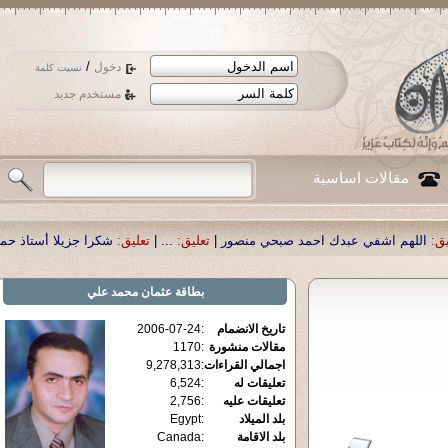
/
دخول
نسيت كلمة
مستخدم جديد
مقالات اساسية
صبحي منصور
|
تعليق:
...
|
تعليق:
شكرا جزيلا أستاذ حمد الحمد .أكرمكم الله .
|
تعليق:
بطاقة
عثمان محمد علي
تاريخ الانضمام
:
2006-07-24
مقالات منشورة
:
1170
اجمالي القراءات
:
9,278,313
تعليقات له
:
6,524
تعليقات عليه
:
2,756
بلد الميلاد
:
Egypt
بلد الاقامة
:
Canada