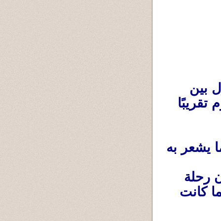
وربما يأتي يوم يحمله فيه القدر طفله الأول بين 
ذراعيه، فيقول الكلمات نفسها التي تقولها اليوم تقريبًا 
ا يشعر به
وربما تحمل حفيدك بين يديك، فتكتشف أن رحلة 
الحب التي بدأت يوم وُلد ابنك لم تنتهِ أبدًا، وإنما كانت 