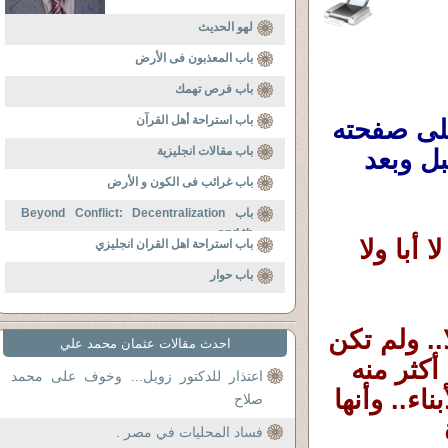
لهو الحديث
باب المعذبون فى الأرض
باب فرص تهمك
باب استراحة أهل القرآن
بوست كتبه بعفوية وبصدق صديق عزيز على صفحته 
باب مقالات انجليزية
يتحدث فيه عن مراحل فكرية ومشاعر مرّبها قبل وبعد 
باب غرائب فى الكون و الأرض
باب Beyond Conflict: Decentralization
and th
لم أحب أحدا في حياتي كما أحببتُ ابنى . لا أبا ولا 
باب استراحة اهل القران انجليزي
باب حوار
والأغرب أنني قبل ابنى كنت لا إنجابيا أصلا.. ولم تكن 
احدث مقالات عثمان محمد علي
لدي أي رغبة في الإنجاب.. كنت أرى الأمر عبئا أكثر منه 
اعتذار للدكتور زويل... وخوف على محمد
نعمة. وأظن أن الناس تبالغ حين تتحدث عن الأبناء.. وأنها 
صلاح
تبحث عن معنى تتكئ عليه وسط مشقة الحياة 
فساد المحليات في مصر .