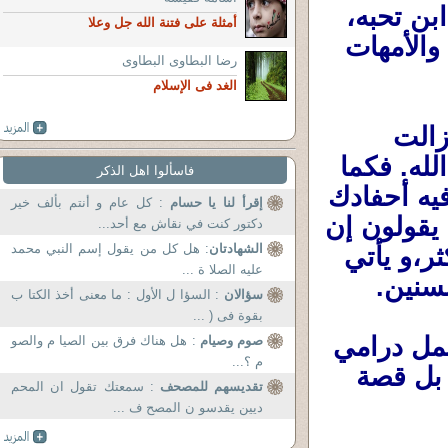
والحقيقة أن ما كتبته ليس مجرد كلام عن ابن تحبه، 
أمثلة على فتنة الله جل وعلا
بل وصف لتحول كبير يحدث داخل معظم الآباء والأمهات 
رضا البطاوى البطاوى
الغد فى الإسلام
وأبشرك أن هناك مشاعر أخرى جميلة ما زالت 
تنتظرك في محطات قادمة من الحياة إن شاء الله. فكما 
فاسألوا اهل الذكر
غيّر ابنك نظرتك للإنجاب، سيأتي يوم قد يغيّر فيه أحفادك 
إقرأ لنا يا حسام
: كل عام و أنتم بألف خير
نظرتك إلى الشيخوخة نفسها. كثير من الأجداد يقولون إن 
دكتور كنت في نقاش مع أحد...
الشهادتان
: هل كل من يقول إسم النبي محمد
حب الأحفاد لا يقل عن حب الأبناء، بل يكون أكثر،و يأتي 
عليه الصلا ة ...
سنين.
سؤالان
: السؤا ل الأول : ما معنى أخذ الكتا ب
بقوة فى ( ...
وأنا أقرأ كلماتك تخيلت أنها تصلح لبداية عمل درامي 
صوم وصيام
: هل هناك فرق بين الصيا م والصو
م ؟...
جميل، لأن قصتك ليست قصة طفل وُلد فقط، بل قصة 
تقديسهم للمصحف
: سمعتك تقول ان المحم
ديين يقدسو ن المصح ف ...