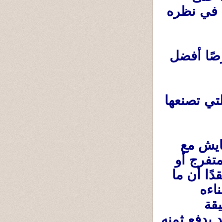
مستقبل من يحب. فيصبح الحفاظ على الوطن في نظره 
فالوطن الجيد يعني تعليمًا أفضل لهم، وفرصًا أفضل 
وربما هنا تكمن واحدة من أهم التحولات التي تصنعها 
فالإنسان قبل أن يصبح أبًا قد يستطيع التعايش مع 
كثير من الأخطاء من حوله، وقد يكتفي بدور المتفرج أو 
ينضم إلى ما يُسمى أحيانًا بـ(حزب الكنبة)، معتقدًا أن ما 
يحدث لا يعنيه بشكل مباشر. لكن عندما يرى أبناءه 
وأحفاده يكبرون أمام عينيه، يبدأ في إدراك حقيقة 
مختلفة؛ وهي أن كل فساد يسكت عنه اليوم قد يدفع ثمنه 