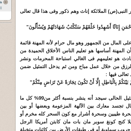
ه
ال
النبى(ص) الملائكة إناث وهم ذكور وفى هذا قال تعالى
َّحْمَنِ إِنَاثًا أَشَهِدُوا خَلْقَهُمْ سَتُكْتَبُ شَهَادَتُهُمْ وَيُسْأَلُونَ"
ى المال من الجمهور وهو مال حرام لأنه المهنة قائمة
المهنة أساسها هو تعليم الناس الأخلاق الحميدة من
حادث هو تعليمهم فى الغالي استباحة المحرمات ونشر
لرزق من خلال عمل مباح ومن ثم يدخل التمثيل ضمن
تعالى فيها :
كُمْ بَيْنَكُمْ بِالْبَاطِلِ إِلَّا أَنْ تَكُونَ تِجَارَةً عَنْ تَرَاضٍ مِنْكُمْ"
حرب الإسلام فمن يتفرج على التمثيل الحالى سيجد أنه ينشر بنسبة أكثر من99% كل ما
 تجسد معارك بين الآلهة المزعومة وبعضها أو بين
حرة طيبين وسحرة أشرار مع كون السحر كله مخرم أو
لا كنج كونغ سوبر مان بات مان كابتن أمريكا الرجل
د حروب سماوية أو فى طبقات الأرض بين كائنات متخيلة