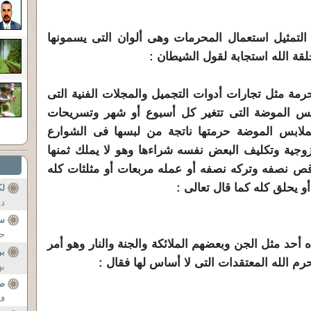
تمثيل استعمال المحرمات وهى ألوان التى يسمونها
لقة الله استجابة لقول الشيطان :
مة مثل تجارات أدوات التجميل والمجلات الفنية التى
بس الموضة التى تتغير كل أسبوع أو شهر وتسريحات
فملابس الموضة حرمتها ناتجة من لبسها فى الشوارع
زوجية وتكليف البعض نفسه شراءها وهو لا يملك ثمنها
قص نصفه وتركه نصفه أو عمله مربعات أو مثلثات كله
و يحلق كله كما قال تعالى :
لك
دي
سم
حم
 أحد مثل الجن وبعضهم الملائكة والجنة والنار وهو أمر
بو
م الله المعتقدات التى لا أساس لها فقال :
به
صا
فى