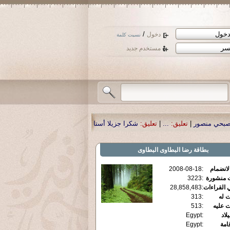
/
دخول
نسيت كلمة
مستخدم جديد
يق:
شكرا جزيلا أستاذ حمد الحمد .أكرمكم الله .
|
تعليق:
نسأل الله تعالى أن يمن با
بطاقة
رضا البطاوى البطاوى
الانضمام
:
2008-08-18
ت منشورة
:
3223
 القراءات
:
28,858,483
ت له
:
313
ت عليه
:
513
يلاد
:
Egypt
قامة
:
Egypt