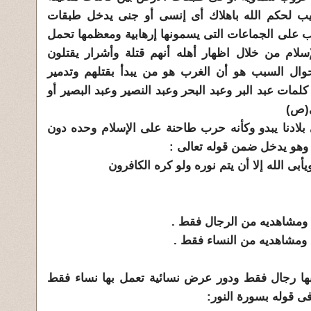
يب لحكم الله باهلاك أى إنسى أو جنى يدخل طبقات
 على الجماعات التى يسمونها إرهابية ومعظمها تحمل
لام من خلال اظهار أهله أنهم قتلة وأشرار يقتلون
أحوال السبب هو أن الغرب هو من يبدأ بقتلهم وتدمير
لمات عبد البر وعبد البحر وعبد النصير وعبد البصير أو
ى(ص)
لادنا يبدو وكأنه حرب طاحنة على الإسلام وحده دون
ة وهو يدخل ضمن قوله تعالى :
يأبى الله إلا أن يتم نوره ولو كره الكافرون
 ومشاهديه من الرجال فقط .
 ومشاهديه من النساء فقط .
ها رجال فقط ودور عرض نسائية تعمل بها نساء فقط
ى قوله بسورة النور: