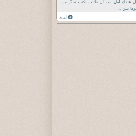
ل عندك أمل
: بعد أن ظللت تكتب تحذّر من
وها بيين ...