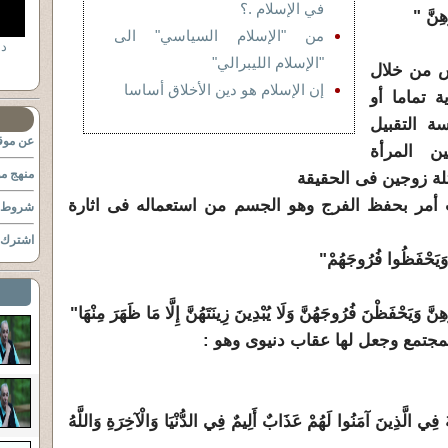
في الإسلام .؟
هِنَّ "
من "الإسلام السياسي" الى
"الإسلام الليبرالي"
س من خلال
إن الإسلام هو دين الأخلاق أساسا
 تماما أو
 التقبيل
عن موقع
ن المرأة
منهج مو
لة زوجين فى الحقيقة
 أمر بحفظ الفرج وهو الجسم من استعماله فى اثارة
شروط ا
اشترك ب
 وَيَحْفَظُوا فُرُوجَهُمْ"
َ وَيَحْفَظْنَ فُرُوجَهُنَّ وَلَا يُبْدِينَ زِينَتَهُنَّ إِلَّا مَا ظَهَرَ مِنْهَا"
جتمع وجعل لها عقاب دنيوى وهو :
 فِي الَّذِينَ آمَنُوا لَهُمْ عَذَابٌ أَلِيمٌ فِي الدُّنْيَا وَالْآخِرَةِ وَاللَّهُ