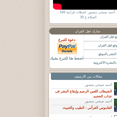
د. أحمد صبحى منصور: لحظات قرآنية 549 :
الصلاة ج 39
شارك اهل القران
 اهل القران
دعوة للتبرع
قع اهل القران
لنشر بالموقع
اضغط هنا للتبرع بشيك
النشرة الاكترونية
مقالات من الارشيف
آحمد صبحي منصور
الشيطان اللعين الرجيم وإيقاع البشر فى
عذاب الجحيم
آحمد صبحي منصور
القاموس القرآنى : الطيب والخبيث