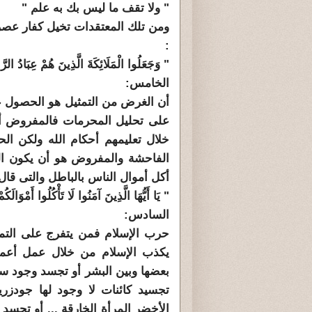
" ولا تقف ما ليس بك به علم "
ومن تلك المعتقدات تخيل كفار عصر 
:
" وَجَعَلُوا الْمَلَائِكَةَ الَّذِينَ هُمْ عِبَادُ الر
الخامس:
أن الغرض من التمثيل هو الحصول عل
على تحليل المحرمات فالمفروض أن 
خلال تعليمهم أحكام الله ولكن ال
الفاحشة والمفروض هو أن يكون ا
أكل أموال الناس بالباطل والتى قال 
" يَا أَيُّهَا الَّذِينَ آمَنُوا لَا تَأْكُلُوا أَمْوَالَ
السادس:
يكذب الإسلام من خلال عمل أعمال
بعضها وبين البشر أو تجسد وجود س
تجسيد كائنات لا وجود لها جودزري
الأخضر المرأة الخارقة ... أو تجس