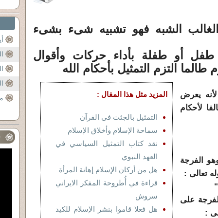
الغالب الشبه فهو تشبيه شىء بشىء
أي
 طفل أو طفلة بأداء حركات وأقوال
ال
الما التزم التمثيل بأحكام الله
ال
ال
لأنه يعرض
المزيد مثل هذا المقال :
مج
فا لأحكام
التمثيل بالجثث فى القرآن
سماحة الإسلام وأخلاق الإسلام
ف
نقد كتاب التمثيل السياسي في
العهد النبوي
هو الفرجة
هل من أركان الإسلام إهانة المرأة
ه تعالى :
قراءة في أُطروحة المفكر الايراني
"
سروش
لفرجة على
هل فعلا قاموا بنشر الإسلام للكيد
ى :