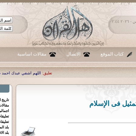
الخميس ٠٦ - أغسطس - ٢٠٢٦ ٠٢:٤٤
كتاب الموقع
الاتصال
مقالات اساسية
تعليق:
اللهم اشفي عبدك احمد صبحي منصور
|
تعليق:
...
|
تعل
تاريخ 
تمثيل فى الإسلام
مقالا
اجمالي
تعليقا
تعليقا
بلد الم
بلد الا