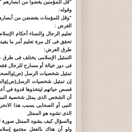
"قل للمؤمنين يغضوا من أبصارهم "
وقوله:
"وقل للمؤمنات يغضضن من أبصاره
الغرض :
تعليم الرجال والنساء أحكام الإسلا
تحقق فى كل مرة تعليم أمر ما يفي
طرق العرض:
التمثيل الإسلامى يختلف فى طرق ع
فى دور خيالة أو مسارح للرجال فقط
تمثيل شخصيات الرسل (ص)والصحاب
إن تمثيل شخصيات الرسل(ص)والصحا
قصص حياتهم ليتخذوها قدوة في أعما
أن الشخص الذى يمثل شخصية النبى 
النبى أو الصحابى بسبب هذا الانح
الذى تشوه هو الممثل
والسؤال كيف يشوه الممثل صورة الن
ولو أن هناك بالفعل مجتمع إسلا