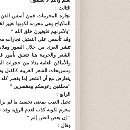
يَعْلَمُ وَأَنْتُمْ لَا تَعْلَمُونَ"
الثالث :
تجارة المحرمات فمن أسس الفن ال
الماكياج وهى محرمة لكونها تغيير لخ
"ولآمرنهم فليغيرن خلق الله "
وقد تأسس على التمثيل تجارات محر
تنشر العرى من خلال الصور وملا
الشعر والحرمة هنا تتعلق بأمور 
والأماكن العامة بدلا من حجرات ال
وتسريحات الشعر الغريبة كالفتل و
يتعارض مع أن الشعر إما يقصر كله أ
"محلقين رءوسكم ومقصرين "
الرابع :
تخيل الغيب بمعنى تجسيد ما لم يراه
محرم لكونه كذب لعدم الرؤية وقد حر
" إن بعض الظن إثم "
وقال :