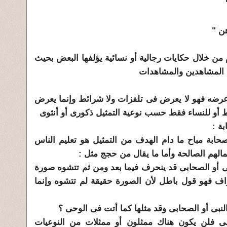
ن "
م من خلال حكايات رجالية أو نسائية يؤلفها البعض بحيث
د المشاهدين والمشاهدات
رضه فهو لا يعرض فى تلفزات ولا شرائط وإنما يعرض
 أو للنساء فقط حسب نوعية التمثيل ذكورى أو أنثوى
ة :
بة مباح ما دام الهدف من التمثيل هو تعليم الناس
لهم الصالحة وأما ما يقال من حجج مثل :
أو الصحابى قد ينحرف فيما بعد ومن ثم تتشوه صورة
راف فهو قول باطل لأن الصورة حقيقة لم تتشوه وإنما
بى أو الصحابى وقد مثلها كما أتت فى الوحى ؟
مى فلن يكون هناك ممثلون أو ممثلات من النوعيات