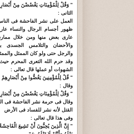
" وَقُلْ لِلْمُؤْمِنَاتِ يَغْضُضْنَ مِنْ أَبْصَارِ
الثانى :
العمل على نشر الفاحشة فى النا
ظهور أجسام الرجال والنساء عارية
عارى بعض منها ومن خلال ممارسة
والأحضان والتلامس الجسدى بي
والرجل حتى ولو كان الممثل والممث
وقد حرم الله التعرى المحرم حيث
الشهوات أو عملها قال تعالى :
" قُلْ لِلْمُؤْمِنِينَ يَغُضُّوا مِنْ أَبْصَارِهِمْ
وقال :
" وَقُلْ لِلْمُؤْمِنَاتِ يَغْضُضْنَ مِنْ أَبْصَارِهِنّ
وقال فى حرمة نشر الفاحشة فى الم
القتل لأنه نشر للفساد فى الأرض
وفى هذا قال تعالى :
" إِنَّ الَّذِينَ يُحِبُّونَ أَنْ تَشِيعَ الْفَاحِشَةُ