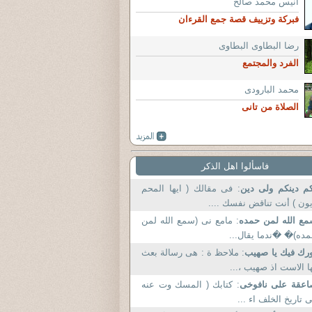
أنيس محمد صالح
فبركة وتزييف قصة جمع القرءان
رضا البطاوى البطاوى
الفرد والمجتمع
محمد البارودى
الصلاة من تانى
فاسألوا اهل الذكر
م دينكم ولى دين
: فى مقالك ( ايها المحم
ون ) أنت تناقض نفسك ....
ع الله لمن حمده
: مامع نى (سمع الله لمن
ده)� �ندما يقال...
رك فيك يا صهيب
: ملاحظ ة : هى رسالة بعث
ا الاست اذ صهيب ،...
عقة على نافوخى
: كتابك ( المسك وت عنه
 تاريخ الخلف اء ...