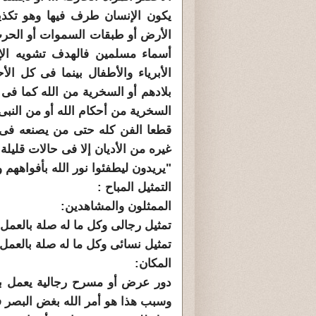
يكون الإنسان طرف فيها وهو تكذ
الأرض أو طبقات السموات أو الحرب
أسماء مسلمين فالهدف تشويه الإس
الأبرياء والأطفال بينما فى كل ال
بلادهم أو السخرية من الله كما فى ك
السخرية من أحكام الله أو من النب
قطعا الفن كله حتى من يصنعه فى ب
غيره من الأديان إلا فى حالات قليل
"يريدون ليطفئوا نور الله بأفواههم و
التمثيل المباح :
الممثلون والمشاهدين:
تمثيل رجالى وكل ما له صلة بالعمل
تمثيل نسائى وكل ما له صلة بالعمل
المكان:
دور عرض أو مسرح رجالية يعمل ب
وسبب هذا هو أمر الله بغض البصر ف