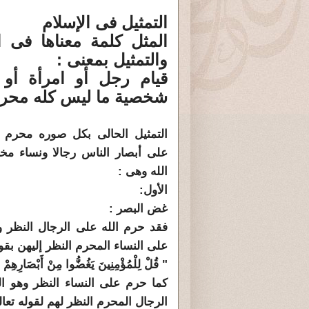
التمثيل فى الإسلام
المثل كلمة معناها فى 
والتمثيل بمعنى :
قيام رجل أو امرأة أو
شخصية ما ليس كله محرم ط
التمثيل الحالى بكل صوره محرم 
على أبصار الناس رجالا ونساء مخال
الله وهى :
الأول:
غض البصر :
فقد حرم الله على الرجال النظر و
على النساء المحرم النظر إليهن بقول
" قُلْ لِلْمُؤْمِنِينَ يَغُضُّوا مِنْ أَبْصَارِهِمْ 
كما حرم على النساء النظر وهو ا
الرجال المحرم النظر لهم لقوله تعال