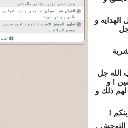
ينفق شخص مؤمن مبلغا من ماله على...
القرآن هو الميزان
: ما معنى وصف القرآ ن
بالمي زان فى سورة...
الهدايه و
تطهير الموقع
: الاست اذ الكتو ر احمد صبحي
جل
منصور السلا م ...
شرية
ب الله جل
ين ! و
لهم ذلك و
نكم !
 التوحش ,