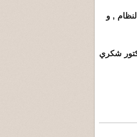
نظام , و
كتور شكري