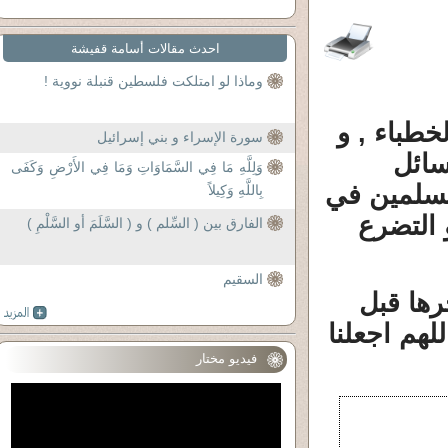
احدث مقالات أسامة قفيشة
وماذا لو امتلكت فلسطين قنبلة نووية !
طباء , و
سورة الإسراء و بني إسرائيل
سائل
وَلِلَّهِ مَا فِي السَّمَاوَاتِ وَمَا فِي الأَرْضِ وَكَفَى
مسلمين في
بِاللَّهِ وَكِيلاً
 التضرع
الفارق بين ( السِّلم ) و ( السَّلَمَ أو السَّلْمِ )
السقيم
رها قبل
لهم اجعلنا
فيديو مختار