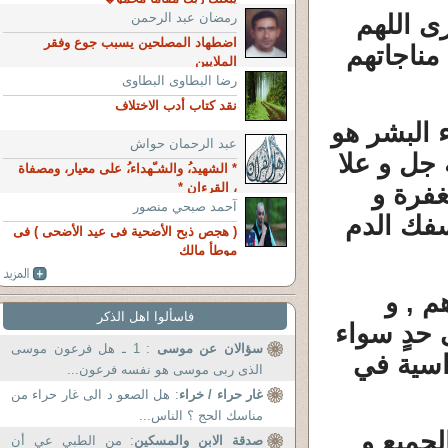
رى اللهم
رمضان عبد الرحمن
اضطهاد المصلحين يسبب جوع وفقر
مناجاتهم
الملايين
رضا البطاوى البطاوى
نقد كتاب أدب الاختلاف
ء البشر هو
عبد الرحمان حواش
 جل و علا
* الشهيد،ُ والشـّهداء،ُ على معيار، ومصفاة
غفرة و
، القرءان *
آحمد صبحي منصور
سفك الدم
( هجص ذبح الأضحية فى عيد الأضحى ) فى
موطأ مالك
م , و
فاسألوا اهل الذكر
 حدٍ سواء
سؤالان عن موسى
: 1 ـ هل فرعون موسى
اسية في
الذى ربى موسى هو نفسه فرعون...
غار حراء / خراء
: هل الصعو د الى غار حراء من
مناسك الحج ؟ الناس...
لجميع و
صدقة الابن والمسكين
: من الطبي عي أن