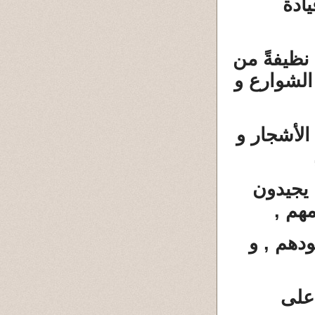
يادة
نظيفةً من
الشوارع و
الأشجار و
 يجيدون
هم ,
ودهم , و
 على