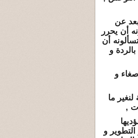
بعد عن
نه أن يحرر
سألونه أن
بالردة و
صغاء و
لنغير ما
ت ,
ؤديها
 التطوير و