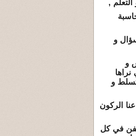
التعلم ,
حاسبة
سؤال و
 و
 نراها
تسلط و
عنا الركون
الفن في كل