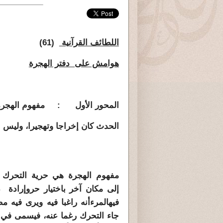
اللطائف القرآنية
(61)
هوامش على دفتر الهجرة
المحور الأول : مفهوم الهجرة
الحدث كان إخراجا وتهجيرا، وليس ب
مفهوم الهجرة هي حرية التحرك
إلى مكان آخر باختيار حر
وإرادة ذ
فيه
المرءأنه راغبا فيه ويرى فيه مص
جاء التحرك رغما عنه، فيسمى في ه