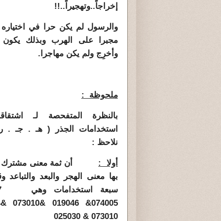
إخراجاً..وتهجيراً..!!
والرسول لم يكن حرا في اختياره
مجبرا على الهرب وبذلك يكون قد 
وأخرِج ولم يكن مهاجرا.
ملحوظة :
بالنظرة المتفحصة لـ اشتقا
استخدامات الجذر ( هـ . جـ . 
نلاحظ :
أولا :
أن ثمة معنى مشترك أول
بها معنى الهجر والبعد والتباعد 
073010 & 025030