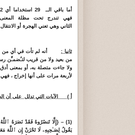
فهي تندرج تحت مظلة المعنى
الثاني وهي تعني الهجرة أو الانتقا
ثانيا :
من بعيد ولا من قريب لت
ـُضمـِّن ر
ولا جاءت متصلة به، أو بمعنى أدق
لأربعة مرات على أنها إخراج ، فهي 
أ ) الآيات التي تدلل على أن الح
(1) – {
إِلَّا تَنصُرُوهُ فَقَدْ نَصَرَهُ ٱللَّهُ 
يَقُولُ لِصَـٰحِبِهِۦ لَا تَحْزَنْ إِن ٱللَّهَ مَعَ