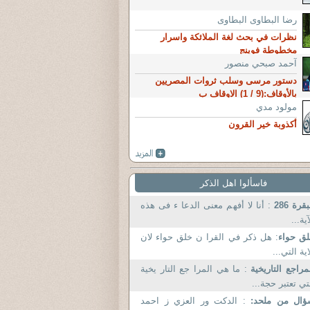
رضا البطاوى البطاوى
نظرات في بحث لغة الملائكة واسرار
مخطوطة فوينج
آحمد صبحي منصور
دستور مرسى وسلب ثروات المصريين
بالأوقاف:(9 / 1) الاوقاف ب
مولود مدي
أكذوبة خير القرون
فاسألوا اهل الذكر
بقرة 286
: أنا لا أفهم معنى الدعا ء فى هذه
آية...
ق حواء
: هل ذكر في القرا ن خلق حواء لان
اية التي...
مراجع التاريخية
: ما هي المرا جع التار يخية
تي تعتبر حجة...
ؤال من ملحد:
: الدكت ور العزي ز احمد