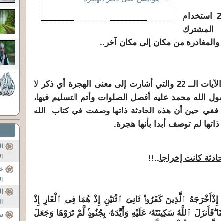
أما باقي الــ 29 استخداما أي 22 استخدام
 المشترك
ل والمغادرة من مكان إلى مكان آخر..
أنه لم تأت في أي من الآيات الــ 22 والتي أشارت إلى معنى الهجرة أي ذكر لا
سول الله محمد عليه أفصل الصلوات وأتم التسليم فيها،
 ففي حين أن هذه الحادثة ذاتها وصفت في كتاب الله
ذاتها لم توصف أبدا بأنها هجرة.
ال
ال
ادثة كانت إخراجا
..!!
خل
ال
ال
إِذْ
أَخْرَجَهُ
ٱلَّذِينَ كَفَرُوا۟ ثَانِىَ ٱثْنَيْنِ إِذْ هُمَا فِى ٱلْغَارِ إِذْ
ال
نَا
فَأَنزَلَ ٱللَّهُ سَكِينَتَهُۥ عَلَيْهِ وَأَيَّدَهُۥ بِجُنُودٍۢ لَّمْ تَرَوْهَا وَجَعَلَ
س