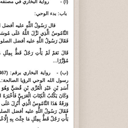
(أ) - رواية البخاري في مصنفه برقم: (3) في كتاب: 
باب: بدء الوحي:
قال رَسُولُ اللَّهِ عليه أفضل الصلوات 
النَّامُوسُ الَّذِي نَزَّلَ اللَّهُ عَلَى مُوسَى ي
فَقَالَ رَسُولُ اللَّهِ عليه أفضل الصلوات
قَالَ نَعَمْ لَمْ يَأْتِ رَجُلٌ قَطُّ بِمِثْلِ م
مُؤَزَّرًا...
رسول الله الوحي الرؤيا الصالحة:...ثُمَّ انْط
أَسَدِ بْنِ عَبْدِ الْعُزَّى بْنِ قُصَيٍّ وَهُوَ اب
وَكَانَ يَكْتُبُ الْكِتَابَ الْعَرَبِيَّ فَأَ
وَرَقَةُ هَذَا النَّامُوسُ الَّذِي أُنْزِلَ عَلَى
فَقَالَ رَسُولُ اللَّهِ عليه أفضل الصلوات 
يَأْتِ رَجُلٌ قَطُّ بِمِثْلِ مَا جِئْتَ بِهِ إِلَّاع
ُ