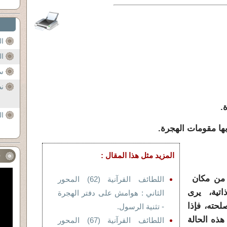
ا
ال
سو
نظ
.
ال
ها مقومات الهجرة.
المزيد مثل هذا المقال :
ف
 من مكان
اللطائف القرآنية (62) المحور
اتية، يرى
الثاني : هوامش على دفتر الهجرة
لحته، فإذا
- تثنية الرسول.
ذه الحالة
اللطائف القرآنية (67) المحور