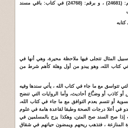
(ج) - رواية أحمد بن حنبل برقم: (24681) ، و برقم: (24768) في كتاب: باقي مسند
سبيل المثال تتجلى فيها ملاحظة محيرة، وهي أنها في
في كتاب الله، وهو يبدو من أول وهلة كأهم شرط من
التي تتواسق مع ما جاء في كتاب الله ، يأتي سندها وفيه
أو كاذب أو وضـَّاع أحاديث، وأما الروايات التي تنضح
لسوية أو تتسم بعدم التوافق مع ما جاء في كتاب الله،
تبدو في أعلا درجات الصحة وطبقا لقاعدة هامة في علوم
ه إذا صح السند صح المتن، وهكذا يزج بالمسلمين في
وة المنازعة ، فتذهب ريحهم ويمضون حياتهم في شقاق