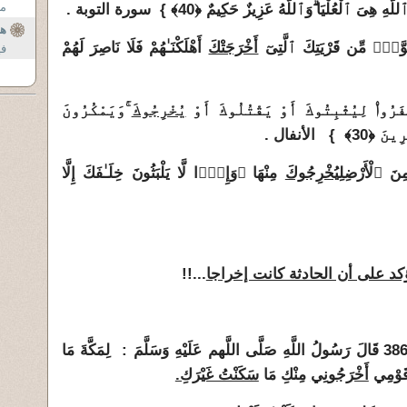
من
ٱللَّهِ هِىَ ٱلْعُلْيَا
وَٱللَّهُ عَزِيزٌ حَكِيمٌ ﴿40﴾ }
سورة التوبة .
هل
أَخْرَجَتْكَ
أَهْلَكْنَـٰهُمْ فَلَا نَاصِرَ لَهُمْ
في
يُخْرِجُوكَ
وَيَمْكُرُونَ
ينَ ﴿30﴾
} الأنفال .
لِيُخْرِجُوكَ
مِنْهَا
وَإِذًۭا لَّا يَلْبَثُونَ خِلَـٰفَكَ إِلَّا
كد على أن الحادثة كانت إخراجا
...!!
(1) روى الترمذَي الرواية رقم :3861 قَالَ رَسُولُ اللَّهِ صَلَّى اللَّهم عَلَيْهِ وَسَلَّمَ : لِمَكَّةَ مَا
َ قَوْمِي
أَخْرَجُونِي
مِنْكِ مَا
سَكَنْتُ غَيْرَكِ.