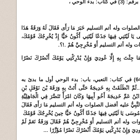
بدء الوحي ،
وله أتم التسليم خَبَرَ مَا رَأَى فَقَالَ لَهُ وَرَقَةُ هَذَا
َا لَيْتَنِي فِيهَا جَذَعًا لَيْتَنِي أَكُونُ حَيًّا إِذْ يُخْرِجُكَ قَوْمُكَ،
 وله أتم التسليم أَوَ مُخْرِجِيَّ هُمْ .!؟.
َا جِئْتَ بِهِ إِلَّا عُودِيَ وَإِنْ يُدْرِكْنِي يَوْمُكَ أَنْصُرْكَ نَصْرًا
(ب) - رواية البخاري برقم: (6467) في كتاب: التعبي، باب: بدء الوحي أول ما بدئ به
َلَقَتْ بِهِ خَدِيجَةُ حَتَّى أَتَتْ بِهِ وَرَقَةَ بْنَ نَوْفَلِ بْنِ
ْنُ عَمِّ خَدِيجَةَ أَخُو أَبِيهَا وَكَانَ امْرَأً تَنَصَّرَ فِي الْجَاهِلِيَّةِ
خْبَرَهُ النَّبِيُّ عليه أفضل الصلوات وله أتم التسليم مَا رَأَى فَقَالَ
 مُوسَى يَا لَيْتَنِي فِيهَا جَذَعًا أَكُونُ حَيًّا حِينَ يُخْرِجُكَ قَوْمُكَ
وله أتم التسليم أَوَ مُخْرِجِيَّ هُمْ فَقَالَ وَرَقَةُ نَعَمْ لَمْ
ودِيَ وَإِنْ يُدْرِكْنِي يَوْمُكَ أَنْصُرْكَ نَصْرًا مُؤَزَّرًا ...