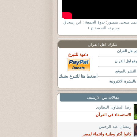
حمد صبحى منصور: ندوة الجمعة : ابن إسحاق
وسيرته النجسة ج ١
شارك اهل القران
 اهل القران
دعوة للتبرع
قع اهل القران
لنشر بالموقع
اضغط هنا للتبرع بشيك
النشرة الاكترونية
مقالات من الارشيف
رضا البطاوى البطاوى
الاستسقاء فى القرآن
رمضان عبد الرحمن
كانوا أكثر وطنية وانتماء لمصر