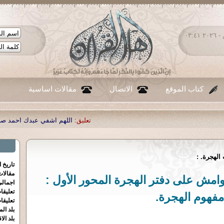
الجمعة ٠٧ - أغسطس - ٢٠٢٦ ٠٣:٤١
كتاب الموقع
الاتصال
مقالات اساسية
تعليق:
اللهم اشفي عبدك احمد صبحي منصور
|
تعليق:
...
|
تعليق:
الهجرة. :
تاريخ 
مقالا
ئف القرآنية (61) هوامش على دفتر الهجرة المحور الأول :
اجمالي
تعليقا
مفهوم الهجرة.
تعليقا
بلد الم
بلد الا