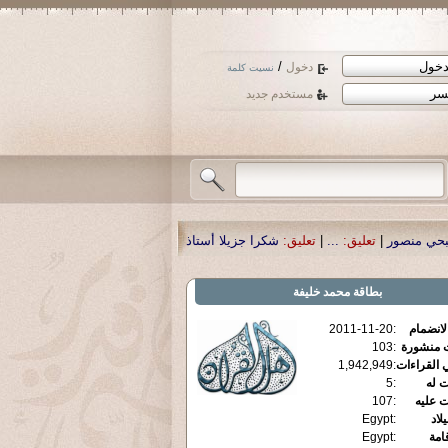
/
دخول
نسيت كلمة
مستخدم جديد
شكرا جزيلا أستاذ حمد الحمد .أكرمكم الله .
|
تعليق:
نسأل الله تعالى أن يمن بالش
بطاقة
محمد خليفة
الانضمام
:
2011-11-20
ت منشورة
:
103
 القراءات
:
1,942,949
ت له
:
5
ت عليه
:
107
يلاد
:
Egypt
قامة
:
Egypt