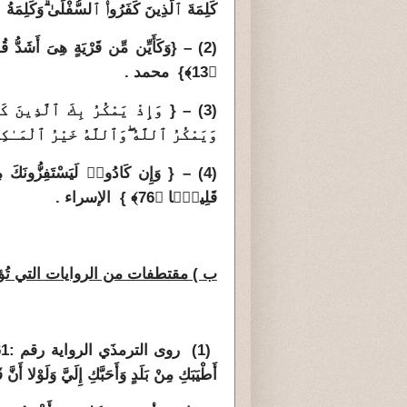
كَلِمَةَ ٱلَّذِينَ كَفَرُوا۟ ٱلسُّفْلَىٰ
وَكَلِمَةُ 
(2) – {وَكَأَيِّن مِّن قَرْيَةٍ هِىَ أَشَدُّ قُوَّةًۭ مِّن قَرْيَتِكَ ٱلَّتِىٓ
﴿13﴾
} محمد .
(3) – { وَإِذْ يَمْكُرُ بِكَ ٱلَّذِينَ كَفَرُوا۟ لِيُثْبِتُوكَ أَوْ يَقْتُلُوكَ أَوْ
وَيَمْكُرُ ٱللَّهُ
وَٱللَّهُ خَيْرُ ٱلْمَـٰكِرِ
(4) – { وَإِن كَادُوا۟ لَيَسْتَفِزُّونَكَ مِنَ ٱلْأَرْضِ
قَلِيلًۭا ﴿76﴾ }
الإسراء .
ب ) مقتطفات من الروايات التي تُؤ
أَطْيَبَكِ مِنْ بَلَدٍ وَأَحَبَّكِ إِلَيَّ وَلَوْلا أَنّ