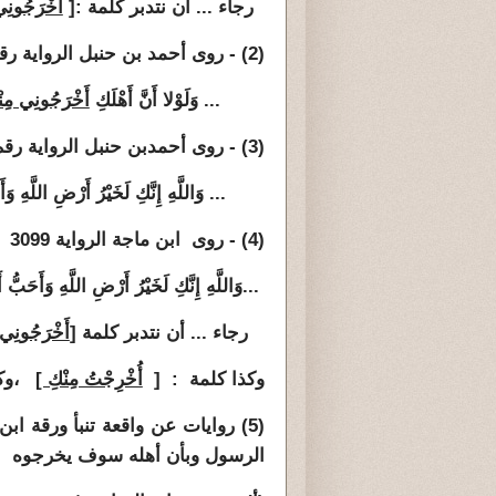
رجاء ... أن نتدبر كلمة :[
أَخْرَجُونِ
(2) - روى أحمد بن حنبل الرواية رقم : 17968
... وَلَوْلا أَنَّ أَهْلَكِ
أَخْرَجُونِي مِن
(3) - روى أحمدبن حنبل الرواية رقم : 17969
... وَاللَّهِ إِنَّكِ لَخَيْرُ أَرْضِ اللَّهِ وَأَ
(4) - روى ابن ماجة الرواية 3099
...وَاللَّهِ إِنَّكِ لَخَيْرُ أَرْضِ اللَّهِ وَأَحَبُّ أ
رجاء ... أن نتدبر كلمة [
أَخْرَجُونِي
وكذا كلمة : [
أُخْرِجْتُ مِنْكِ ]
،وكلم
(5) روايات عن واقعة تنبأ ورقة ابن نوفل
الرسول وبأن أهله سوف يخرجوه