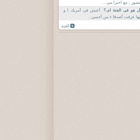
صور , مع احترا مي ...
 هو فى الجنة ام.؟
: أعيش فى أمريك ا و
ها عرفت أصدقا ء من أحسن...