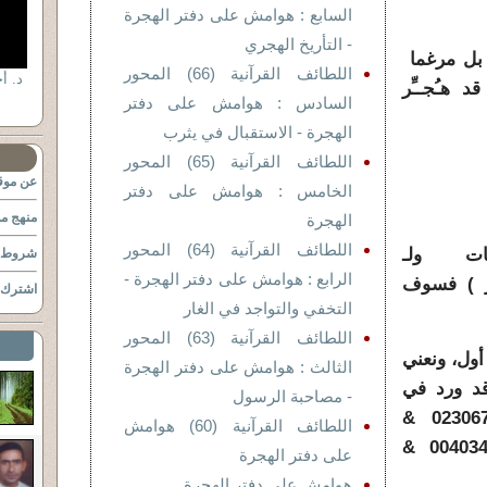
السابع : هوامش على دفتر الهجرة
- التأريخ الهجري
 بل مرغما
اللطائف القرآنية (66) المحور
د. أ
هـُجــِّر
السادس : هوامش على دفتر
الهجرة - الاستقبال في يثرب
اللطائف القرآنية (65) المحور
عن موقع
الخامس : هوامش على دفتر
منهج مو
الهجرة
اللطائف القرآنية (64) المحور
قات ولـ
شروط ا
الرابع : هوامش على دفتر الهجرة -
ر ) فسوف
اشترك ب
التخفي والتواجد في الغار
اللطائف القرآنية (63) المحور
، ونعني
الثالث : هوامش على دفتر الهجرة
وقد ورد في
- مصاحبة الرسول
سبعة استخدامات وهي 023067 &
اللطائف القرآنية (60) هوامش
074005& 019046 &073010 &004034 &
على دفتر الهجرة
هوامش على دفتر الهجرة