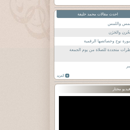
احدث مقالات محمد خليفة
لمس واللمس
حُزن والحَزَن
رة نوح وخصائصها الرقمية
رات متجددة للصلاة من يوم الجمعة
بر
يديو مختار