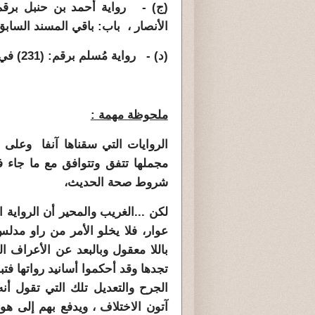
الأنصار ، باب
: باقي المسند السابق
(د) - رواية مُسلم برقم: (231) في كتابه
ملحوظة مهمة :
الروايات التي سقناها آنفا وعلى 
مجملها تتفق وتتوافق مع ما جاء 
شروط صحة الحديث،
لكن ...الغريب والمحير أن الرواية 
عوار، فلا يخلو الأمر من راو مدلس 
باللا معقول وبالبعد عن الأعراف ا
تجدها وقد أحكموا أسانيد رواتها ف
الجرح والتعديل تلك التي تقول أن
آتون الاختلاف ، ويدفع بهم إلى ه