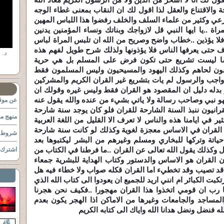
ة والاقتناع والعقل لذا اقول لك ان النقاب بمعنى غطاء الوجه
ي وكثير من علماء السلف والخلف رفضوا هذا اللباس المهين
اة ..يا ايها النبي قل لازواجك وبناتك ونساء المؤمنين يدنين
فلا يؤذين ..خطاب واضح وصريح من الله ان تلبس المراة لباس
حتى يعرفها الناس فلا يؤذونها ولذلك شرح طويل لفهم هذه
د. 
 ايضا ليست تشريع حتى تكون فرض على المسلم بل هي حرية
ون لحاهم وكذلك اليهود والمسيحيون وليس المسلمون فقط
واجب والرسول لم يات بتشريع غير القران الكريم والمشركين
او بدله دليل ان المقصود هو القران فقط وليس غيره وقولك ان
 نبي وصاحب رسالة ولا ياتي بشيء من عنده والله يقول عنه
عن موقع
انيون ننبذ السنة الشارحة للقران فلو كان يوجد سنة شارحة
منهج مو
 في ايامنا هذه والناس لا تعرف الا القليل من اللغة العربية
 القران في الاساس معجزة لغوية وكذلك لو كانت سنة شارحة
شروط ا
ياتة وتركها للبخاري ومسلم وغيرهم من البشر ليكتبوها بعد
باول وكذلك يقول الله تعالى عن القران ..ما فرطنا في الكتاب من
اشترك ب
ون القران هو الاساس والدستور وكتاب الهداية للبشرية جمعاء
ا قد تصيب وقد تخطيء اما القران قكله صواب ولا خطاء فيه هل
بت الكبائر ام انني اريد للجميع ان يعودوا الى كتاب الله الذي
يا رب ان قومي اتخذوا هذا القران مهجورا ..فكيف نحن هجرنا
والمساجد والجامعات وغيرها من الاماكن اذا الهجر يكون بعدم
له فنضل ونضل هدانا الله واياك الى كتابه الكريم