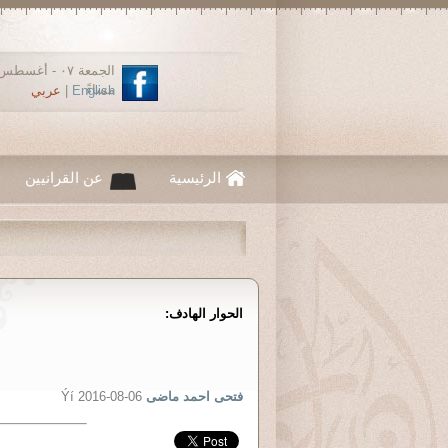
مساءً
English
|
عربي
الرئيسية
عن القرانيين
الحوار الهادف:
فتحى احمد ماضى
Ýí 2016-08-06