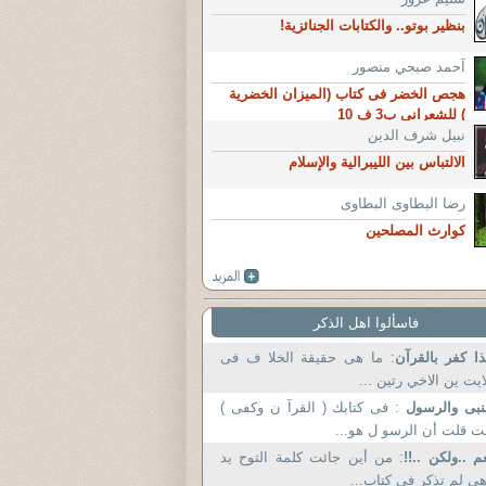
بنظير بوتو.. والكتابات الجنائزية!
آحمد صبحي منصور
هجص الخضر فى كتاب (الميزان الخضرية
) للشعرانى ب3 ف 10
نبيل شرف الدين
الالتباس بين الليبرالية والإسلام
رضا البطاوى البطاوى
كوارث المصلحين
فاسألوا اهل الذكر
ا كفر بالقرآن
: ما هى حقيقة الخلا ف فى
ايت ين الاخي رتين ...
نبى والرسول
: فى كتابك ( القرآ ن وكفى )
ت قلت أن الرسو ل هو...
م ..ولكن ..!!
: من أين جائت كلمة التوح يد
ي لم تذكر في كتاب...