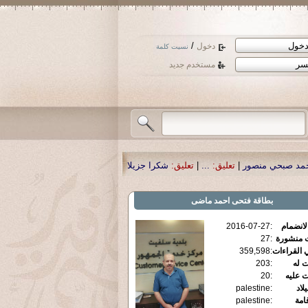
/
دخول
نسيت كلمة
مستخدم جديد
نصور
|
تعليق:
...
|
تعليق:
شكرا جزيلا أستاذ حمد الحمد .أكرمكم الله .
|
تعليق:
نسأل ا
بطاقة
فتحى احمد ماضى
الانضمام
:
2016-07-27
ت منشورة
:
27
 القراءات
:
359,598
ت له
:
203
ت عليه
:
20
يلاد
:
palestine
قامة
:
palestine