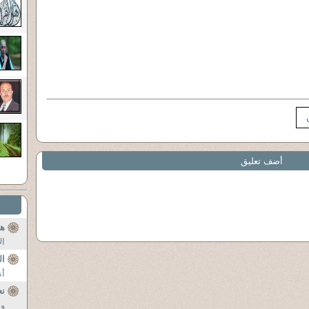
أضف تعليق
هذ
ال
ال
أن
نع
وه