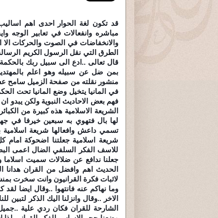
قد تكون لغة الحوار احدى اهم اساليب 
مباشره وانفعالات في تعابير الوجه وا
والانخفاضات في الصوت والحركات الا انن
الطرق التي نقل الرسول الكريم الرسالة ا
قال تعالى ..ادع الى سبيل ربك بالحكم
منشور نقلته من صفحة الزميل سامح عس
في المانيا يتخيل وضع المانيا تحت ا
فهم بعض الاحاديث النبوية ولكن يبدو ان 
الشريعة الاسلامية هذه كبيرة من الكبائر
لها بال فتهوي به سبعين خيرفا في جه
تسمي داعش وافعالها شريعة اسلامية ب
شريعة اسلامية جعلتنا اضحوكة امام كل 
للاسف الفكر السلفي الضال اعمى البصر
جعلنا ندافع عن ضلالات سميت اسلاما و
الحديث اهم وافضل من القران هدانا الل
لاثبات فكرة القرانيون وانت سخرت بمنشو
وما نهاكم عنه فانتهوا ..وقال ايضا لقد
الاخر ..وقال وانزلنا اليك الذكر لتبين 
الشارحة للقران فكان ردي علية ..جميل
وضعنا حجر الاساس للفكر القراني لذا اق