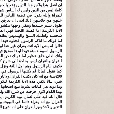
ان افعل هذا ولكن هذا الدين يؤخذ بالحج
كاملا ليس من الدين وليس له اساس شرع
للمراة والله يقول في قضية اللباس للمر
عليهن من جلابيبهن ذلك ادنى ان يعرفن 
طويل يستر جسدها وتبقي وجهها مكشوف 
الاية الكريمة اما قضية اللحية فهي
شخصية ولعلمك السيخ والهندوس يطلق
اما قولك ما اتاكم الرسول فخذوه فهذا 
قالوا له بنص الاية ائت بقران غير هذا 
الرسول اسوة حسنة فهذا ايضا صحيح فهو
وانك لعلى خلق عظيم اما قولك نحن القر
للقران والقران ليس بحاجة الى شرح كثير
فكيف ايام الرسول وهم اهل اللغة ونزل
كما تقول لماذا لم يكتبها الرسول في ح
200سنة مع انه كان يكتب القران اولا 
شيء ..الا تكفي هذه الاية الكريمة ليك
وما دونه هي كتابات بشرية تتبع اصحابه
بهذا الكلام اكون خرجت عن شرع الله وارتك
قال الله فيه على لسان نبيه الكريم ..
القران مع انه يقراء دائما في البيوت 
التدبر والاخذ بغير القران على انه شرع ال