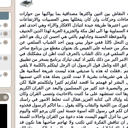
النقاش بين اثنين واكثرها مصداقية بما يواكبها من حوارات
يحاءات وحركات وان كان يتخللها بعض العصبيات والارتفاعات
ي اعتبرها طريقة جيدة لتبادل الافكار والاراء وهي احدى اهم
جر
لسماوية بها الى اهل مكة والجزيرة العربة لهذا الدين الحنيف
اس
ة والموعظة الحسنة وجادلهم بالتي هي احسن ان ربك هو اعلم
بمن ضل عن سبيله وهو اعلم بالمهتدين النحل 125 ففي حوار بيني وبين احد الشباب السلفي عن
مت
كر من حسابه على الفيس بك بعنوان مقطع من برنامج ساخر
لحكم السلفي فرد ذلك الشاب بالحرف كنت اظن ان مشكلتك في
ال
الامر اكبر من ذلك بكثير اذ كيف تبارك برنامج يسخر من تطبيق
 اتق الله وتامل قول الرسول ان الرجل ليتكلم بالكلمة لا يلقي
نم ..فقلت له هذه يا صديقي هذه ليست شريعة اسلامية هل
ود
ل هي تشريعات بشرية لا تمت للدين بصلة هذه التي تسميها
البشر لو فهمتم ما اقصد لفكرتم كثيرا ولتكلمتم قليلا لكن
 والبصيرة عند كثير من المسلمين والبعد عن القران الكريم
ها انت تستشهد على ما كتبت بالاحاديث وتنسى القران وكان
ف
ه واياك الى كتابه العزيز..فقال انت تخلط الامور في راسك
رك من اللحية والنقاب والله يقول ...ما اتاكم الرسول فخذوه
 كان لكم في رسول الله اسوة حسنة لمن كان يرجو الله واليوم
للناس ما انزل اليهم اليست هذه دعوة من القران واحالات للسنة
 ان تناقش الفكرة لتي تكتب ولا تهاجم صاحبها هنا نكون قد
ول لك انا لا اسخر من الدين ولا من الرسول الكريم معاذ الله