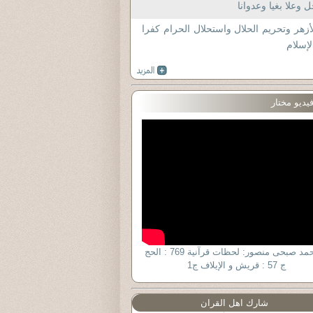
 وعلا بغيا وعدوانا
أزهر وتحريم الحلال واستحلال الحرام كفرا
لإسلام
يديو مختار
د. أحمد صبحى منصور: لحظات قرآنية 769 : الحج
ج 57 : قريش و الإيلاف ج1
شارك اهل القران