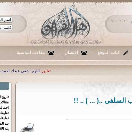
السبت ٠٨ - أغسطس - ٢٠٢٦ ٠٩:١٠
كتاب الموقع
الاتصال
مقالات اساسية
تعليق:
اللهم اشفي عبدك احمد صبحي منصور
|
تعليق:
...
|
ت
تاريخ 
 السلفى ..( ... ) .. !!
مقالا
اجمالي
تعليقا
تعليقا
بلد الم
بلد الا