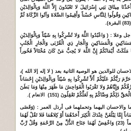
اقَ بَنِي إِسْرَائِيلَ لا تَعْبُدُونَ إِلاَّ اللَّهَ وَبِالْوَالِدَيْنِ
كِينِ وَقُولُوا لِلنَّاسِ حُسْناً وَأَقِيمُوا الصَّلاةَ وَآتُوا الزَّكَاةَ ثُمَّ
.
 وَاعْبُدُوا اللَّهَ وَلا تُشْرِكُوا بِهِ شَيْئاً وَبِالْوَالِدَيْنِ
ْمَسَاكِينِ وَالْمَسَاكِينِ وَالْجَارِ ذِي الْقُرْبَى وَالْجَارِ الْجُنُبِ
مَلَكَتْ أَيْمَانُكُمْ إِنَّ اللَّهَ لا يُحِبُّ مَنْ كَانَ مُخْتَالاً فَخُوراً
سان للوالدين هو الوصية الثانية بعد ( لا إله إلا الله )،
َبُّكُمْ عَلَيْكُمْ أَلاَّ تُشْرِكُوا بِهِ شَيْئاً وَبِالْوَالِدَيْنِ إِحْسَاناً
زُقُكُمْ وَإِيَّاهُمْ وَلا تَقْرَبُوا الْفَوَاحِشَ مَا ظَهَرَ مِنْهَا وَمَا بَطَنَ
ِ ذَلِكُمْ وَصَّاكُمْ بِهِ لَعَلَّكُمْ تَعْقِلُونَ (151) الانعام ).
 والاحسان اليهما وتحملهما فى أرذل العمر : (وَقَضَى
إِحْسَاناً إِمَّا يَبْلُغَنَّ عِنْدَكَ الْكِبَرَ أَحَدُهُمَا أَوْ كِلاهُمَا فَلا تَقُلْ لَهُمَا
أُفٍّ وَلا تَنْهَرْهُمَا وَقُلْ لَهُمَا قَوْلاً كَرِيماً (23) وَاخْفِضْ لَهُمَا جَنَاحَ الذُّلِّ مِنْ الرَّحْمَةِ وَقُلْ رَّبِّ