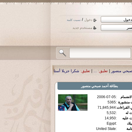
/
دخول
نسيت كلمة
مستخدم جديد
عليق:
شكرا جزيلا أستاذ حمد الحمد .أكرمكم الله .
|
تعليق:
نسأل الله تعالى أن يمن 
بطاقة
آحمد صبحي منصور
الانضمام
:
2006-07-05
ت منشورة
:
5365
 القراءات
:
71,845,944
ت له
:
5,532
ت عليه
:
14,950
يلاد
:
Egypt
قامة
:
United State