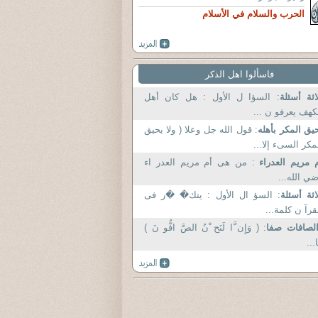
الحرب والسلام في الأسلام
فاسألوا اهل الذكر
اثة أسئلة
: السؤا ل الأول : هل كان أهل
كهف يعرفو ن ...
يق المكر بأهله
: قول الله جل وعلا ( ولا يحيق
مكر السىء إلا...
 مريم العدراء
: من هى أم مريم العدر اء
ي الله...
اثة أسئلة
: السؤ ال الأول : يتك� �ر فى
قرآ ن كلمة...
لصافات صفا
: ( وَإِن َّا لَنَح ْنُ الصَّ افُّو نَ )
...