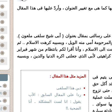
ها كما هى مع تغيير العنوان ، وأردّ عليها فى هذا المقال
 على رسالتى بمقال بعنوان ( أبى شيخ سلفى ملعون ).
والمرحومة أمى منه الويل ، وبسببه كرهت الاسلام .. ثم
لى الاسلام ، وأنا أقرا لكم بانتظام من شهر فبراير
راهيتى لأبى الذى جعلنى اكره الدنيا والدين ، وبسببه
المزيد مثل هذا المقال :
ى يتيم فى
قد أكل حق
مح
دين هذا السلفى
 حتى تزوج
ال
ردا على المقال السابق : الأب
عملت عملية
عن
يقول : انا لست المشكلة .. أنا
ها سواى .
الضحية .!!
إم
ادثة سيارة