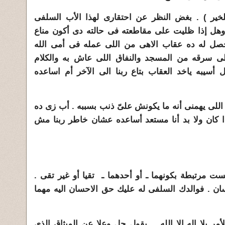
لخير ) . بغض النظر عن احتقارى لهذا الأب السلفى
وهل إذا ظليت على مقاطعته فى حالته دى أكون مناع
حصل له ده عقاب الاهى من اللى عمله فى أمى الله
لى سرقه من المسجد والنفاق اللى عاش به والكلام
 أسيبه ياخد العقاب بتاع ربنا الى الآخر أم اساعده
للى يهمنى أنه ما يكونش علىّ ذنب بسببه . أب زى ده
ا كان ولا بد أنا مستعد أساعده عشان خاطر ربنا مش
ليست مرتبطة بكونهما ـ أو أحدهما ـ تقيا أو غير تقى .
ان . فوالدك السلفى له عليك حق الاحسان اليه مهما
للأمر بلا إله إلا الله . يقول جل وعلا عن الميثاق الذى