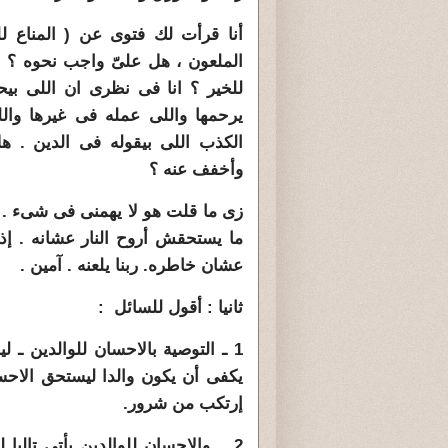
أنا قرأت لك فتوى عن ( المناع ل
الملعون ، هل علىّ واجب نحوه ؟ 
للخير ؟ انا فى نظرى ان اللى بي
يرحمها واللى عمله فى غيرها وال
الكذب اللى بيقوله فى الدين . هل
وأخفف عنه ؟
زى ما قلت هو لا يهمنى فى شىء . ا
ما يستحقش أروح النار عشانه . إذ
عشان خاطره. ربنا يلعنه . آمين .
ثانيا : أقول للسائل :
1 ـ التوصية بالاحسان للوالدين ـ 
يكفى أن يكون والدا ليستحق الاحس
إرتكب من شرور.
2 ــ والاحسان للوالدين يأتى تاليا 