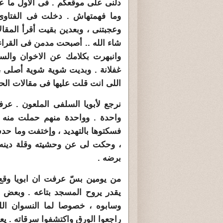
دلنى على موقعكم . فى الأول ما عج
وما فهمتهاش . دخلت فى الفتاوى
وعجبتنى ، وبعدين بقيت أقرأ المقال
شاء الله .. أصبحت مدمن فى القراء
وانبهرت بكلامك عن الاخوان والسل
غفلانة . وبديت شوية شوية أصلى ،
اللى انت قلت عليها فى مقالات الحج
نرجع لأبويا السلفى الملعون . عر
واحدة . وواحدة منهم حملت منه 
فسكتوها بالتهديد ، وإختفت وما حد
، وحكت لى عن وحشيته وقلة دينه ،
برضه .
من يومين بسّ عرفت ان ابويا وق
يقدر يروح المسجد بتاعه . وبعض ات
وسابوه ، خصوصا لما النسوان ال
راجعوا الورق واكتشفوا سرقاته . ي