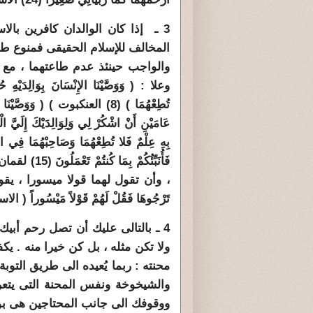
3 ـ إذا كان الوالدان كافرين بال
المخالف للإسلام الحقيقى فمنوع طا
والواجب حينئذ عدم طاعتهما ، مع 
وعلا : ( وَوَصَّيْنَا الإِنْسَانَ بِوَالِدَيْهِ 
تُطِعْهُمَا ) (8) العنكبوت ) ( وَوَصّ
بِهِ عِلْمٌ فَلا تُطِعْهُمَا وَصَاحِبْهُمَا فِي الدُّن
فَأُنَبِّئُك
، وأن تقول لهما قولا ميسورا ، يقول جل وعلا 
تَرْجُوهَا فَقُلْ لَهُمْ قَوْلاً مَيْسُوراً ( الا
4 ـ بالتالى عليك أن تصل رحم أبي
ولا تكن مثله ، بل كن خيرا منه . 
محنته : ربما يُعيده الى طريق التوب
والشيخوخة ونفس المحنة التى يتعر
ووقوفك الى جانب المحتاجين هى بول