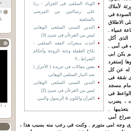
جل
الوباء السلفى فى الجزائر : ردا
ثة لأملاك
على رسالتين من المرضى
ال
السودة فى
با
بالسلفية
ى الاطلاق
التدين السنى السلفى الوهابى
عة عمياء .
ليس من القرءآن فى شيئ (3)
 الذى أكل
أحدث منجزات الفقه السلفى :
ف
 فى أمى .
نكاح الطفلة وجثة الزوجة وأحكام
م يكن ابى
الضراط ..!!
ها إستفرد
بعض مقالات فى جريدة ( الأحرار )
 له عن كل
ضد التيار السلفى الوهابى
ى شقة فى
التدين السنى السلفى الوهابى
امام مسجد
ليس من القرءآن فى شيئ (2)
الواعظ فى
القرآن والكون & الرسول والنبي
ت ، يضرب
تعذيبها .
صراخ أمى
ارى وجه امى متورم . وكنت فى رعب منه بسبب هذا ،