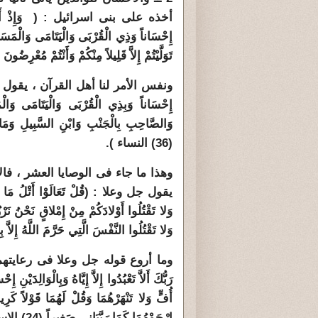
أخذه على بنى اسرائيل : ( وَإِذْ أَخَذْنَا مِيثَ
إِحْسَاناً وَذِي الْقُرْبَى وَالْيَتَامَى وَالْمَسَا
تَوَلَّيْتُمْ إِلاَّ قَلِيلاً مِنْكُمْ وَأَنْتُمْ مُعْرِضُونَ (83) البقرة)
ونفس الأمر لنا أهل القرآن ، يقول جل وعلا : (
إِحْسَاناً وَبِذِي الْقُرْبَى وَالْيَتَامَى وَال
وَالصَّاحِبِ بِالْجَنْبِ وَابْنِ السَّبِيلِ وَمَا 
(36) النساء ).
وهذا ما جاء فى الوصايا العشر ، فالاح
يقول جل وعلا : (قُلْ تَعَالَوْا أَتْلُ مَا حَرَّمَ ر
وَلا تَقْتُلُوا أَوْلادَكُمْ مِنْ إِمْلاقٍ نَحْنُ نَرْ
وَلا تَقْتُلُوا النَّفْسَ الَّتِي حَرَّمَ اللَّهُ إِلاَّ بِالْحَقّ
وما أروع قوله جل وعلا فى رعايتهما
رَبُّكَ أَلاَّ تَعْبُدُوا إِلاَّ إِيَّاهُ وَبِالْوَالِدَيْنِ 
ارْحَمْهُمَا كَمَا رَبَّيَانِي صَغِيراً (24) الاسراء )