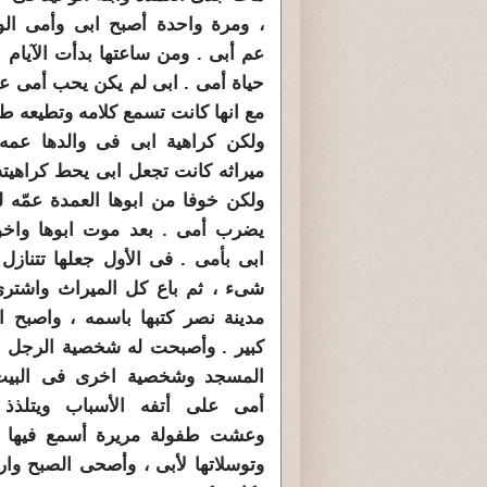
، ومرة واحدة أصبح ابى وأمى الور
عم أبى . ومن ساعتها بدأت الآيام 
حياة أمى . ابى لم يكن يحب أمى عل
مع انها كانت تسمع كلامه وتطيعه طا
ولكن كراهية ابى فى والدها عمه
ميراثه كانت تجعل ابى يحط كراهيته
ولكن خوفا من ابوها العمدة عمّه ل
يضرب أمى . بعد موت ابوها واخو
ابى بأمى . فى الأول جعلها تتنازل
شىء ، ثم باع كل الميراث واشتر
مدينة نصر كتبها باسمه ، واصبح 
كبير . وأصبحت له شخصية الرجل 
المسجد وشخصية اخرى فى البي
أمى على أتفه الأسباب ويتلذذ ب
وعشت طفولة مريرة أسمع فيها 
وتوسلاتها لأبى ، وأصحى الصبح و