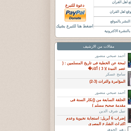
 اهل القران
دعوة للتبرع
قع اهل القران
لنشر بالموقع
اضغط هنا للتبرع بشيك
النشرة الاكترونية
مقالات من الارشيف
آحمد صبحي منصور
لمحة عن الخطبة فى تاريخ المسلمين : (
عصر النبوة )( 3 ) أكاذ�
سامح عسكر
المؤامرة والتراث (3-2)
آحمد صبحي منصور
الحلقة السابعة من (إنكار السنة فى
مقدمة صحيح مسلم )
نبيل شرف الدين
إضراب 6 أبريل: استجابة نخبوية وعدم
اكتراث الشارع المصري
زهير الجوهر