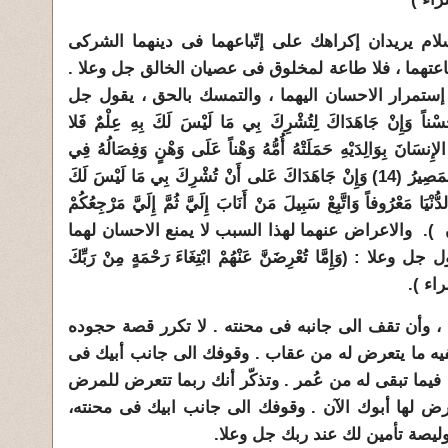
اسلام يريدان إكراهك على إتّباعهما فى دينهما الشركى
عتهما ، فلا طاعة لمخلوق فى عصيان الخالق جل وعلا .
إستمرار الاحسان اليهما ، والتمسك بالحق ، يقول جل
حُسْناً وَإِنْ جَاهَدَاكَ لِتُشْرِكَ بِي مَا لَيْسَ لَكَ بِهِ عِلْمٌ فَلا
َيْنَا الإِنسَانَ بِوَالِدَيْهِ حَمَلَتْهُ أُمُّهُ وَهْناً عَلَى وَهْنٍ وَفِصَالُهُ فِي
عَامَيْنِ أَنْ اشْكُرْ لِي وَلِوَالِدَيْكَ إِلَيَّ الْمَصِيرُ (14) وَإِنْ جَاهَدَاكَ عَلى أَنْ تُشْرِكَ بِي مَا لَيْسَ لَكَ
ْيَا مَعْرُوفاً وَاتَّبِعْ سَبِيلَ مَنْ أَنَابَ إِلَيَّ ثُمَّ إِلَيَّ مَرْجِعُكُمْ
ُمْ بِمَا كُنتُمْ تَعْمَلُونَ (15) لقمان ). والاعراض عنهما لهذا السبب لا يمنع الاحسان لهما
: (وَإِمَّا تُعْرِضَنَّ عَنْهُمْ ابْتِغَاءَ رَحْمَةٍ مِنْ رَبِّكَ
سراء ).
ك ، وأن تقف الى جانبه فى محنته . لا تكرر قصة حجوده
يكفيه ما يتعرض له من عقاب . وقوفك الى جانب أبيك فى
ة فيما تبقى له من عُمر . وتذكّر أنك ربما تتعرض للمرض
ض لها أبوك الآن . وقوفك الى جانب ابيك فى محنته،
يصة تأمين لك عند ربك جل وعلا.