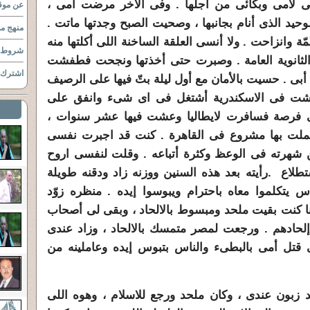
لأمى وبكائى من أجلها . وفى الاخر مرضت أمى ،
عن موقع
حيد الذى أنام بجانبها ، وصحيت الصبح وجدتها ماتت .
منهج مو
مّة وانزاحت . ولا أنسى العلقة الساخنة اللى أكلتها منه
شروط ا
الثانوية العامة . وصبرت حتى أخذتها ونجحت فطفشت
اشترك ب
 أبى . حسيت بالأمان مع أول ليلة بتّ فيها على الرصيف
شت فى الاسكندرية أشتغل فى اى شىء وانفق على
تنى فرصة فسافرت لايطاليا وعشت فيها عشر سنوات ،
لت بها مشروع فى القاهرة . كنت قد اجبرت نفسى
شهرته فى الوعظ وكثرة أتباعه . وقلت لنفسى اروح
اع .رأيته بعد هذه السنين ووزنه زاد ودقنه طويلة
س يتكلموا معاه باحترام ويبوسوا إيده . منظره زوّد
أنا كنت بقيت ملحد ومبسوط بالالحاد ، وبقى لى أصحاب
لحادهم . ورجعت لمصر متمسك بالالحاد ، وزاد عندى
لى قتل أمى بالبطىء والناس بتبوس إيده وعاملينه من
زبون عندى ، وكان ملحد ورجع للاسلام ، وهوه اللى