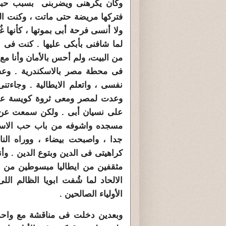
وكان يكرهنى ويضربنى بسبب حبى 
فتركها مريضة حتى ماتت ، وكنت الو
ولا أنسى فرحة أبى بموتها ، كأنها غُ
لما شافنى بأبكى عليها . كنت فى 
من البيت، ولم أحس بالأمان وأنا مع
فى محطة مصر بالاسكندرية . وع
نفسى ، واتعلم الايطالية . وجاء
وعدت لمصر ومعى ثروة كويسة عم
على نسيان أبى . ولكن سمعت عن 
مسجده واشوفه من باب حب الاستطل
جدا ، واصبحت بيضاء ، ووراه النا
كراهيتى فى الدين وبتوع الدين . و
مثقفين من ايطاليا مبسوطين من إ
الالحاد لما شُفت ابويا الظالم ال
الأولياء الصالحين .
وبعدين دخلت فى مناقشة مع واحد 