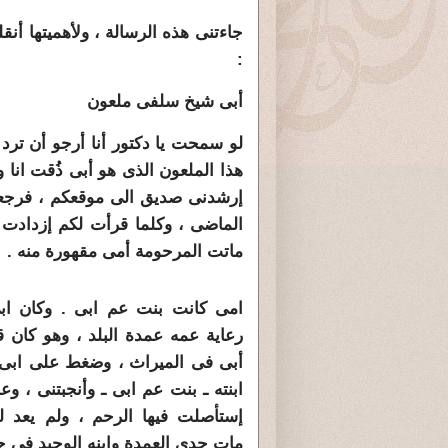
جاءتنى هذه الرسالة ، ولأهميتها أنقل
:
أبى شيخ سلفى ملعون
لو سمحت يا دكتور أنا أرجو أن ترد
هذا الملعون الذى هو أبى ذُقت انا 
إرشدنى صديق الى موقعكم ، فرجعت ا
الماضى ، وكلما قرأت لكم إزدادت ك
ماتت المرحومة أمى مقهورة منه .
امى كانت بنت عم ابى . وكان اب
رعاية عمه عمدة البلد ، وهو كان 
أبى فى الميراث ، وضغط على ابى
ابنته ـ بنت عم ابى ـ وأنجبتنى ، و
إستأصلت فيها الرحم ، ولم يعد ل
مات جدى العمدة وابنه الوحيد فى ح