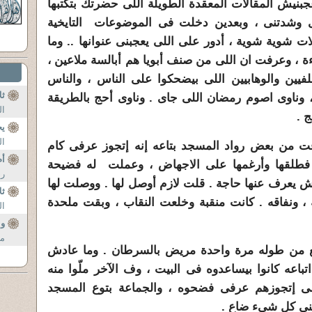
بنيش المقالات المعقدة الطويلة اللى حضرتك بتكتبها
 وشدتنى ، وبعدين دخلت فى الموضوعات التايخية
ات شوية شوية ، أدور على اللى يعجبنى عنوانها .. وما
ة ، وعرفت ان اللى من صنف أبويا هم أبالسة ملاعين ،
فيين والوهابيين اللى بيضحكوا على الناس ، والناس
ثل
 وناوى اصوم رمضان اللى جاى . وناوى أحج بالطريقة
ال
 .
يح
ال
فت من بعض رواد المسجد بتاعه إنه إتجوز عرفى كام
أم
فطلقها وأرغمها على الاجهاض ، وعملت له فضيحة
رض
ش يعرف عنها حاجة . قلت لازم أوصل لها . ووصلت لها
ثل
 ونفاقه . كانت منقبة وخلعت النقاب ، وبقت ملحدة
ال
وا
ما
ع من طوله مرة واحدة مريض بالسرطان . وما عادش
باعه كانوا بيساعدوه فى البيت ، وف الآخر ملّوا منه
لى إتجوزهم عرفى فضحوه ، والجماعة بتوع المسجد
عنى كل شىء ضاع .