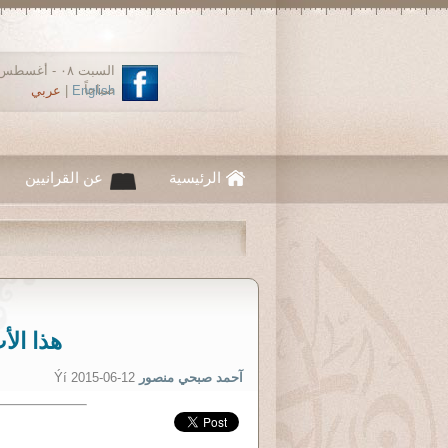
صباحاً
English
|
عربي
الرئيسية
عن القرانيين
هذا الأب
آحمد صبحي منصور
Ýí 2015-06-12